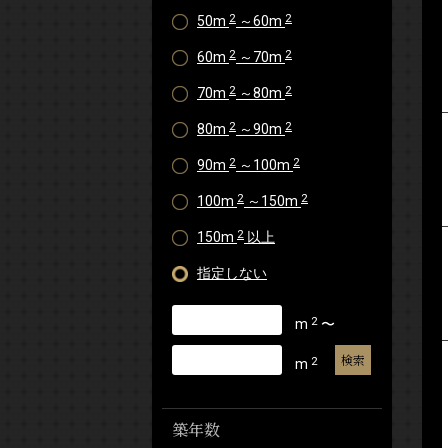
2
2
50m
～60m
2
2
60m
～70m
2
2
70m
～80m
2
2
80m
～90m
2
2
90m
～100m
2
2
100m
～150m
2
150m
以上
指定しない
2
m
〜
2
m
築年数