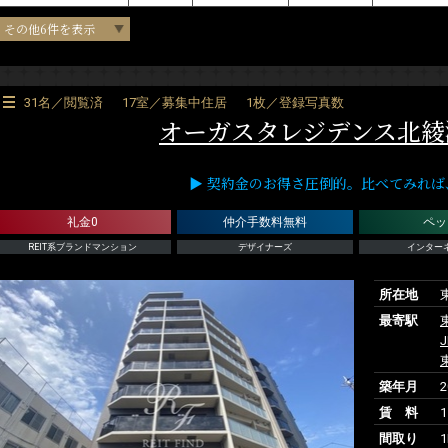
その他6件を表示
31名／閲覧済
17室／募集中住居
1枚／登録写真数
オーガスタレジデンス北綾
▶ 契約金のお得さ圧倒的。比べてみれば、RE
礼金0
仲介手数料無料
ペッ
REIT系ブランドマンション
デザイナーズ
インター
所在地
最寄駅
築年月
賃 料
1
間取り
1