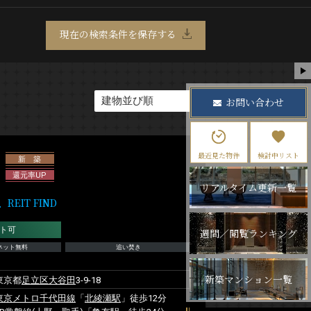
現在の検索条件を保存する
お問い合わせ
最近見た物件
検討中リスト
新 築
還元率UP
リアルタイム更新一覧
IT FIND
ト可
週間／閲覧ランキング
ネット無料
追い焚き
新築マンション一覧
東京都
足立区
大谷田
3-9-18
東京メトロ千代田線
「
北綾瀬駅
」徒歩12分