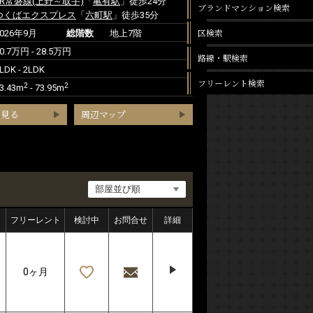
JR常磐線(上野～取手)
「
亀有駅
」徒歩24分
ブランドマンション検索
つくばエクスプレス
「
六町駅
」徒歩35分
区検索
2026年9月
総階数
地上7階
0.7万円 - 28.5万円
路線・駅検索
LDK - 2LDK
フリーレント検索
2
2
3.43m
- 73.95m
を見る
周辺マップ
フリーレント
検討中
お問合せ
詳細
0ヶ月