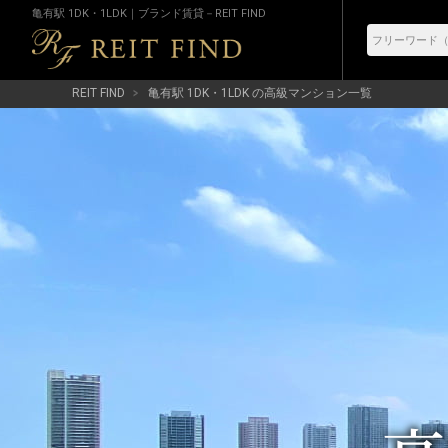
亀有駅 1DK・1LDK｜ブランド賃貸－REIT FIND
REIT FIND
亀有駅 1DK・1LDK の高級マンション一覧