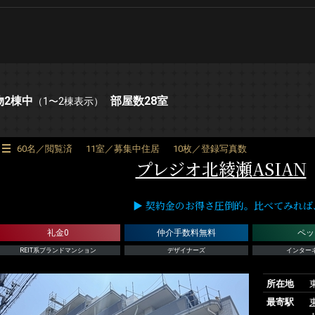
物2棟中
部屋数28室
（1〜2棟表示）
60名／閲覧済
11室／募集中住居
10枚／登録写真数
プレジオ北綾瀬ASIAN
▶ 契約金のお得さ圧倒的。比べてみれば、RE
礼金0
仲介手数料無料
ペッ
REIT系ブランドマンション
デザイナーズ
インター
所在地
最寄駅