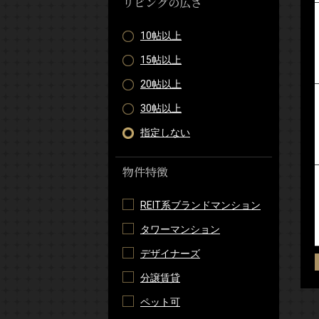
リビングの広さ
10帖以上
15帖以上
20帖以上
30帖以上
指定しない
物件特徴
REIT系ブランドマンション
タワーマンション
デザイナーズ
分譲賃貸
ペット可