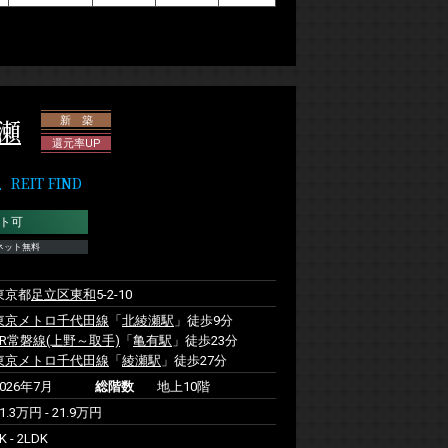
瀬
新 築
還元率UP
IT FIND
ト可
ネット無料
東京都
足立区
東和
5-2-10
東京メトロ千代田線
「
北綾瀬駅
」徒歩9分
JR常磐線(上野～取手)
「
亀有駅
」徒歩23分
東京メトロ千代田線
「
綾瀬駅
」徒歩27分
2026年7月
総階数
地上10階
1.3万円 - 21.9万円
K - 2LDK