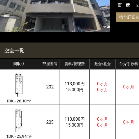
面 積
2
物件詳細
空室一覧
間取り
部屋番号
賃料/管理費
敷金/礼金
仲介手数料
113,000円
0ヶ月
202
0ヶ月
15,000円
0ヶ月
2
1DK - 26.10m
113,000円
0ヶ月
205
0ヶ月
15,000円
0ヶ月
2
1DK - 25.94m