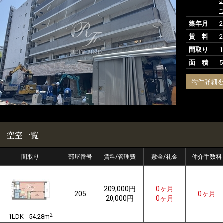
築年月
賃 料
2
間取り
1
面 積
5
物件詳細
空室一覧
間取り
部屋番号
賃料/管理費
敷金/礼金
仲介手数料
209,000円
0ヶ月
205
0ヶ月
20,000円
0ヶ月
2
1LDK - 54.28m