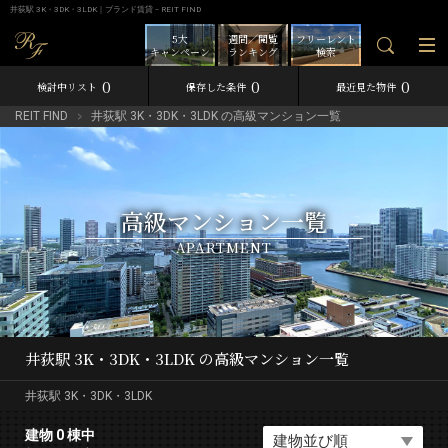
井荻駅 3K・3DK・3LDK｜ブランド賃貸－REIT FIND
5大
週間／閲覧
フリーレント
キャンペーン
ランキング
検索
0
0
0
検討中リスト
保存した条件
最近見た物件
REIT FIND
井荻駅 3K・3DK・3LDK の高級マンション一覧
高級マンション一覧
APARTMENT
井荻駅 3K・3DK・3LDK の高級マンション一覧
井荻駅 3K・3DK・3LDK
建物 0 棟中