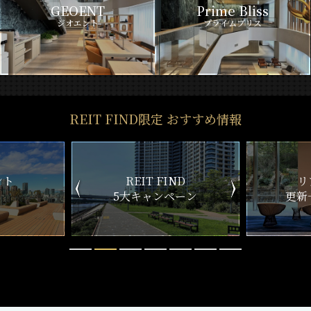
GEOENT
Prime Bliss
ジオエント
プライムブリス
REIT FIND限定 おすすめ情報
ント
REIT FIND
リ
5大キャンペーン
更新