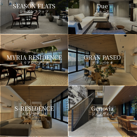
SEASON FLATS
Due
シーズンフラッツ
ドゥーエ
MYRIA RESIDENCE
GRAN PASEO
ミリアレジデンス
グランパセオ
S-RESIDENCE
Genovia
エスレジデンス
ジェノヴィア