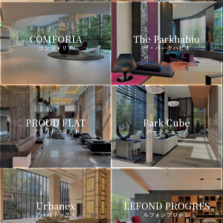
COMFORIA
The Parkhabio
コンフォリア
ザ・パークハビオ
PROUD FLAT
Park Cube
プラウドフラット
パークキューブ
Urbanex
LEFOND PROGRES
アーバネックス
ルフォンプログレ