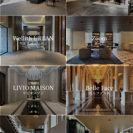
Wellith URBAN
Zoom
ウエリスアーバン
ズーム
LIVIO MAISON
Belle Face
リビオメゾン
ベルファース