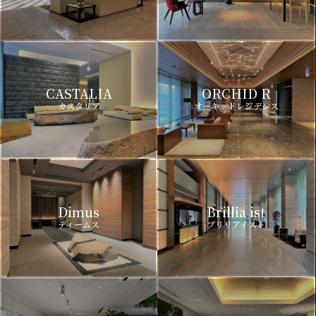
CASTALIA
ORCHID R
カスタリア
オーキッドレジデンス
Dimus
Brillia ist
ディームス
ブリリアイスト