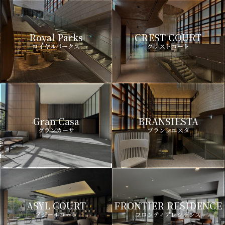
Royal Parks
CREST COURT
ロイヤルパークス
クレストコート
Gran Casa
BRANSIESTA
グランカーサ
ブランシエスタ
ASYL COURT
FRONTIER RESIDENCE
アジールコート
フロンティアレジデンス