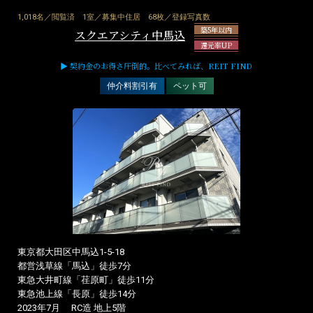
1,018名／閲覧済
1室／募集中住居
68枚／登録写真数
築5年以内
スクエアシティ中馬込
還元率UP
▶ 契約金のお得さ圧倒的。比べてみれば、REIT FIND
仲介料割引有
ペット可
東京都大田区中馬込1-5-18
都営浅草線「馬込」徒歩7分
東急大井町線「荏原町」徒歩11分
東急池上線「長原」徒歩14分
2023年7月
RC造 地上5階