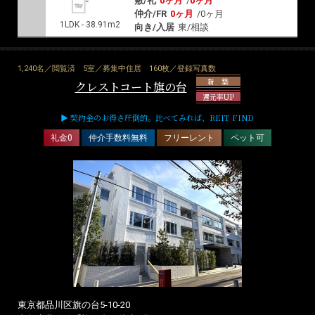
敷/礼
0ヶ月
/
0ヶ月
仲介/FR
0ヶ月
/
0ヶ月
1LDK - 38.91m2
向き/入居
東/相談
1,240名／閲覧済
5室／募集中住居
160枚／登録写真数
新 築
クレストコート旗の台
還元率UP
▶ 契約金のお得さ圧倒的。比べてみれば、REIT FIND
礼金0
仲介手数料無料
フリーレント
ペット可
東京都品川区旗の台5-10-20