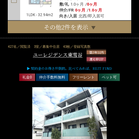
敷/礼
1.0ヶ月
/
0ヶ月
仲介/FR
0ヶ月
/
1.0ヶ月
1LDK - 32.94m2
向き/入居
北西/即入居可
その他2件を表示
427名／閲覧済
3室／募集中住居
43枚／登録写真数
築3年以内
ユーレジデンス東雪谷
還元率UP
▶ 契約金のお得さ圧倒的。比べてみれば、REIT FIND
礼金0
仲介手数料無料
フリーレント
ペット可