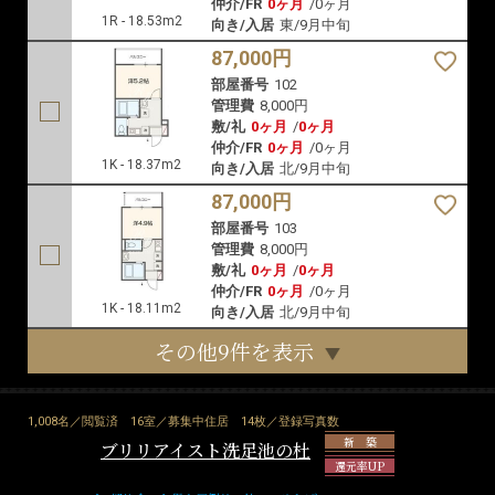
仲介/FR
0ヶ月
/
0ヶ月
1R - 18.53m2
向き/入居
東/9月中旬
87,000円
部屋番号
102
管理費
8,000円
敷/礼
0ヶ月
/
0ヶ月
仲介/FR
0ヶ月
/
0ヶ月
1K - 18.37m2
向き/入居
北/9月中旬
87,000円
部屋番号
103
管理費
8,000円
敷/礼
0ヶ月
/
0ヶ月
仲介/FR
0ヶ月
/
0ヶ月
1K - 18.11m2
向き/入居
北/9月中旬
その他9件を表示
1,008名／閲覧済
16室／募集中住居
14枚／登録写真数
新 築
ブリリアイスト洗足池の杜
還元率UP