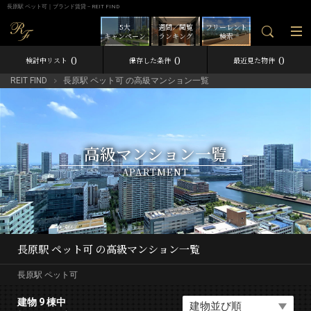
長原駅 ペット可｜ブランド賃貸－REIT FIND
5大
週間／閲覧
フリーレント
キャンペーン
ランキング
検索
0
0
0
検討中リスト
保存した条件
最近見た物件
REIT FIND
長原駅 ペット可 の高級マンション一覧
高級マンション一覧
APARTMENT
長原駅 ペット可 の高級マンション一覧
長原駅 ペット可
建物 9 棟中