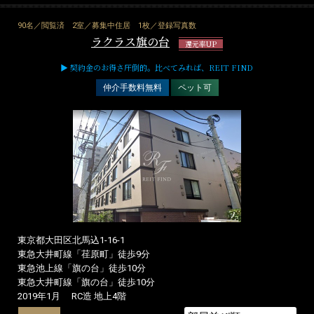
90名／閲覧済
2室／募集中住居
1枚／登録写真数
ラクラス旗の台
還元率UP
▶ 契約金のお得さ圧倒的。比べてみれば、REIT FIND
仲介手数料無料
ペット可
東京都大田区北馬込1-16-1
東急大井町線「荏原町」徒歩9分
東急池上線「旗の台」徒歩10分
東急大井町線「旗の台」徒歩10分
2019年1月
RC造 地上4階