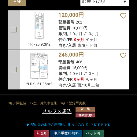
MAP
MAP
120,000円
部屋番号
202
管理費
10,000円
敷/礼
1.0ヶ月
/
1.0ヶ月
仲介/FR
0ヶ月
/
0ヶ月
1R - 25.92m2
向き/入居
東/8月下旬
245,000円
部屋番号
406
管理費
15,000円
敷/礼
1.0ヶ月
/
1.0ヶ月
仲介/FR
0ヶ月
/
0ヶ月
2LDK - 51.85m2
向き/入居
西/10月上旬
8名／閲覧済
12室／募集中住居
1枚／登録写真数
新 築
メルラス馬込
還元率UP
▶ 契約金のお得さ圧倒的。比べてみれば、REIT FIND
礼金0
仲介手数料無料
ペット可