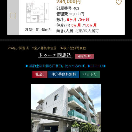
284,000円
部屋番号
403
管理費
20,000円
敷/礼
0ヶ月
/
0ヶ月
仲介/FR
0ヶ月
/
1.0ヶ月
2LDK - 51.48m2
向き/入居
北東/即入居可
224名／閲覧済
2室／募集中住居
32枚／登録写真数
ドゥーエ西馬込
還元率UP
▶ 契約金のお得さ圧倒的。比べてみれば、REIT FIND
礼金0
仲介手数料無料
ペット可