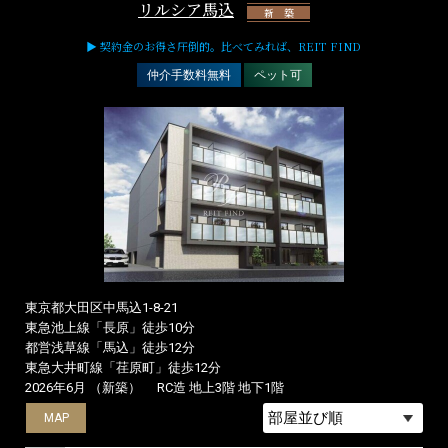
リルシア馬込
新 築
▶ 契約金のお得さ圧倒的。比べてみれば、REIT FIND
仲介手数料無料
ペット可
東京都大田区中馬込1-8-21
東急池上線「長原」徒歩10分
都営浅草線「馬込」徒歩12分
東急大井町線「荏原町」徒歩12分
2026年6月 （新築）
RC造 地上3階 地下1階
MAP
MAP
MAP