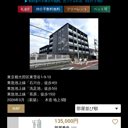
▶ 契約金のお得さ圧倒的。比べてみれば、REIT FIND
礼金0
仲介手数料無料
フリーレント
ペット可
東京都大田区東雪谷1-9-13
東急池上線「石川台」徒歩4分
東急池上線「洗足池」徒歩5分
東急池上線「長原」徒歩15分
2026年3月 （新築）
木造 地上5階
MAP
MAP
MAP
135,000円
部屋番号
101