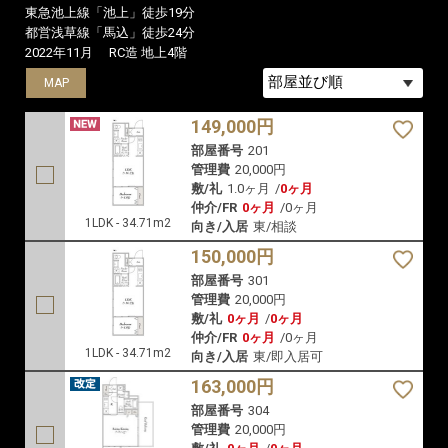
東急池上線「池上」徒歩19分
都営浅草線「馬込」徒歩24分
2022年11月
RC造 地上4階
MAP
MAP
MAP
149,000円
部屋番号
201
管理費
20,000円
敷/礼
1.0ヶ月
/
0ヶ月
仲介/FR
0ヶ月
/
0ヶ月
1LDK - 34.71m2
向き/入居
東/相談
150,000円
部屋番号
301
管理費
20,000円
敷/礼
0ヶ月
/
0ヶ月
仲介/FR
0ヶ月
/
0ヶ月
1LDK - 34.71m2
向き/入居
東/即入居可
163,000円
部屋番号
304
管理費
20,000円