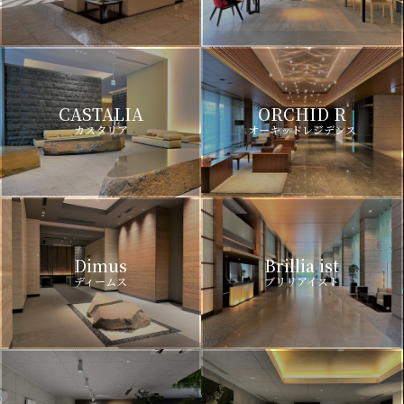
CASTALIA
ORCHID R
カスタリア
オーキッドレジデンス
Dimus
Brillia ist
ディームス
ブリリアイスト