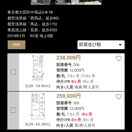
東京都大田区中馬込3-8-18
都営浅草線「西馬込」徒歩8分
都営浅草線「馬込」徒歩17分
東急池上線「長原」徒歩20分
2019年3月
RC造 地上6階
MAP
MAP
238,000円
部屋番号
206
管理費
12,000円
敷/礼
1.0ヶ月
/
1.0ヶ月
仲介/FR
0ヶ月
/
0ヶ月
2LDK - 54.96m2
向き/入居
南東/即入居可
259,000円
部屋番号
303
管理費
12,000円
敷/礼
1.0ヶ月
/
0ヶ月
仲介/FR
0ヶ月
/
0ヶ月
3LDK - 65.38m2
向き/入居
西/即入居可