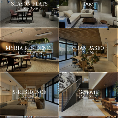
SEASON FLATS
Due
シーズンフラッツ
ドゥーエ
MYRIA RESIDENCE
GRAN PASEO
ミリアレジデンス
グランパセオ
S-RESIDENCE
Genovia
エスレジデンス
ジェノヴィア