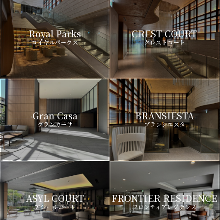
Royal Parks
CREST COURT
ロイヤルパークス
クレストコート
Gran Casa
BRANSIESTA
グランカーサ
ブランシエスタ
ASYL COURT
FRONTIER RESIDENCE
アジールコート
フロンティアレジデンス