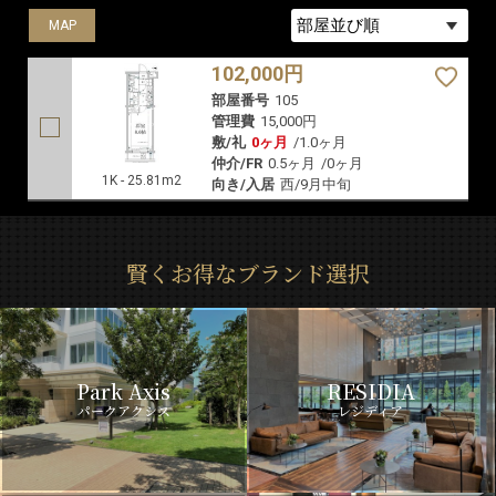
MAP
102,000円
部屋番号
105
管理費
15,000円
敷/礼
0ヶ月
/
1.0ヶ月
仲介/FR
0.5ヶ月
/
0ヶ月
1K - 25.81m2
向き/入居
西/9月中旬
賢くお得なブランド選択
Park Axis
RESIDIA
パークアクシス
レジディア