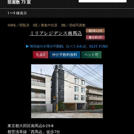
部屋数 73 室
1〜9 棟表示
568名／閲覧済
3室／募集中住居
2枚／登録写真数
築5年以内
ミリアレジデンス南馬込
還元率UP
▶ 契約金のお得さ圧倒的。比べてみれば、REIT FIND
礼金0
仲介手数料無料
ペット可
東京都大田区南馬込6-29-8
都営浅草線「西馬込」徒歩7分