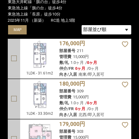
東急大井町線「旗の台」徒歩4分
東急池上線「旗の台」徒歩4分
東急池上線「長原」徒歩10分
2025年11月 （新築）
RC造 地上5階
MAP
MAP
MAP
176,000円
部屋番号
211
管理費
15,000円
敷/礼
1.0ヶ月
/
0ヶ月
仲介/FR
0ヶ月
/
0ヶ月
1LDK - 31.61m2
向き/入居
南東/即入居可
180,000円
部屋番号
309
管理費
15,000円
敷/礼
1.0ヶ月
/
0ヶ月
仲介/FR
0ヶ月
/
0ヶ月
1LDK - 33.30m2
向き/入居
北西/即入居可
179,000円
部屋番号
303
管理費
15,000円