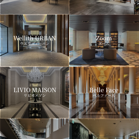
Wellith URBAN
Zoom
ウエリスアーバン
ズーム
LIVIO MAISON
Belle Face
リビオメゾン
ベルファース