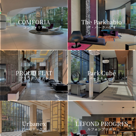
COMFORIA
The Parkhabio
コンフォリア
ザ・パークハビオ
PROUD FLAT
Park Cube
プラウドフラット
パークキューブ
Urbanex
LEFOND PROGRES
アーバネックス
ルフォンプログレ