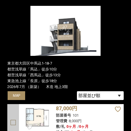
東京都大田区中馬込1-18-7
都営浅草線「馬込」徒歩10分
都営浅草線「西馬込」徒歩13分
東急池上線「長原」徒歩18分
2026年7月 （新築）
木造 地上3階
MAP
MAP
MAP
87,000円
部屋番号
101
管理費
8,000円
敷/礼
0ヶ月
/
0ヶ月