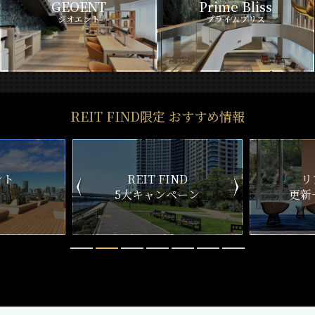
GEOENT
Prime Bliss
ジオエント
プライムブリス
REIT FIND限定 おすすめ情報
ND
リアルタイム
新
ペーン
更新一覧チェック