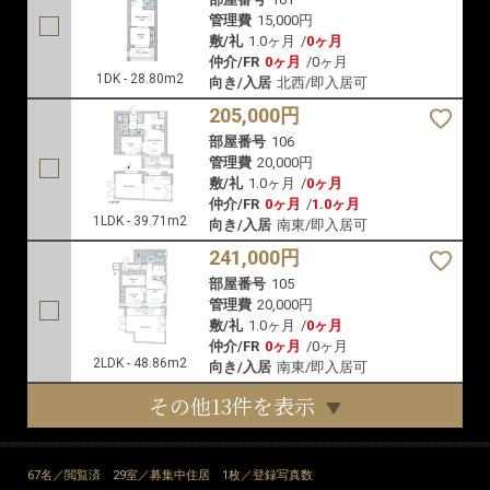
管理費
15,000円
敷/礼
1.0ヶ月
/
0ヶ月
仲介/FR
0ヶ月
/
0ヶ月
1DK - 28.80m2
向き/入居
北西/即入居可
205,000円
部屋番号
106
管理費
20,000円
敷/礼
1.0ヶ月
/
0ヶ月
仲介/FR
0ヶ月
/
1.0ヶ月
1LDK - 39.71m2
向き/入居
南東/即入居可
241,000円
部屋番号
105
管理費
20,000円
敷/礼
1.0ヶ月
/
0ヶ月
仲介/FR
0ヶ月
/
0ヶ月
2LDK - 48.86m2
向き/入居
南東/即入居可
その他13件を表示
67名／閲覧済
29室／募集中住居
1枚／登録写真数