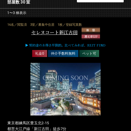
部屋数 30 室
1〜3 棟表示
16名／閲覧済
3室／募集中住居
1枚／登録写真数
新 築
セレヌコート新江古田
還元率UP
▶ 契約金のお得さ圧倒的。比べてみれば、REIT FIND
礼金0
仲介手数料無料
ペット可
東京都練馬区豊玉北2-15
都営大江戸線「新江古田」徒歩7分