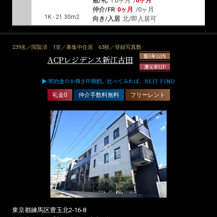
敷/礼
1.0ヶ月
/
0ヶ月
仲介/FR
0ヶ月
/
0ヶ月
1K - 21.30m2
向き/入居
北/即入居可
239名／閲覧済
1室／募集中住居
63枚／登録写真数
築3年以内
ACPレジデンス新江古田
還元率UP
▶ 契約金のお得さ圧倒的。比べてみれば、REIT FIND
礼金0
仲介手数料無料
フリーレント
東京都練馬区豊玉北2-16-8