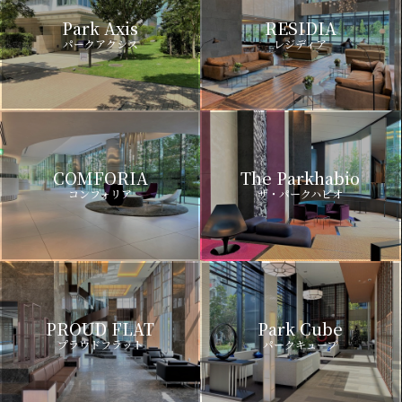
Park Axis
RESIDIA
パークアクシス
レジディア
COMFORIA
The Parkhabio
コンフォリア
ザ・パークハビオ
PROUD FLAT
Park Cube
プラウドフラット
パークキューブ