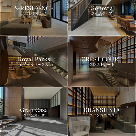
S-RESIDENCE
Genovia
エスレジデンス
ジェノヴィア
Royal Parks
CREST COURT
ロイヤルパークス
クレストコート
Gran Casa
BRANSIESTA
グランカーサ
ブランシエスタ