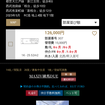
都営大江戸線「新江古田」徒歩8分
西武池袋線「桜台」徒歩10分
西武有楽町線「新桜台」徒歩12分
2025年5月
RC造 地上4階 地下1階
MAP
126,000円
部屋番号
307
管理費
15,000円
敷/礼
0ヶ月
/
0ヶ月
仲介/FR
0ヶ月
/
1.0ヶ月
1K - 25.52m2
向き/入居
北西/即入居可
14名／閲覧済
26室／募集中住居
1枚／登録写真数
新 築
MAXIV練馬DUE
還元率UP
▶ 契約金のお得さ圧倒的。比べてみれば、REIT FIND
礼金0
仲介手数料無料
ペット可