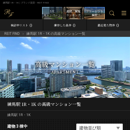
練馬駅 1R・1K｜ブランド賃貸－REIT FIND
5大
週間／閲覧
フリーレント
キャンペーン
ランキング
検索
0
0
0
検討中リスト
保存した条件
最近見た物件
REIT FIND
練馬駅 1R・1K の高級マンション一覧
高級マンション一覧
APARTMENT
練馬駅 1R・1K の高級マンション一覧
練馬駅 1R・1K
建物 3 棟中