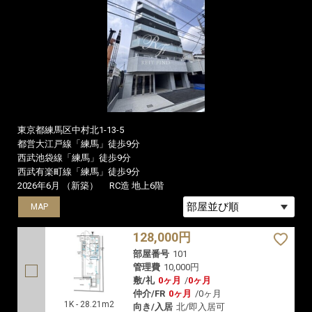
東京都練馬区中村北1-13-5
都営大江戸線「練馬」徒歩9分
西武池袋線「練馬」徒歩9分
西武有楽町線「練馬」徒歩9分
2026年6月 （新築）
RC造 地上6階
MAP
MAP
MAP
128,000円
部屋番号
101
管理費
10,000円
敷/礼
0ヶ月
/
0ヶ月
仲介/FR
0ヶ月
/
0ヶ月
1K - 28.21m2
向き/入居
北/即入居可