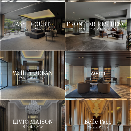
ASYL COURT
FRONTIER RESIDENCE
アジールコート
フロンティアレジデンス
Wellith URBAN
Zoom
ウエリスアーバン
ズーム
LIVIO MAISON
Belle Face
リビオメゾン
ベルファース