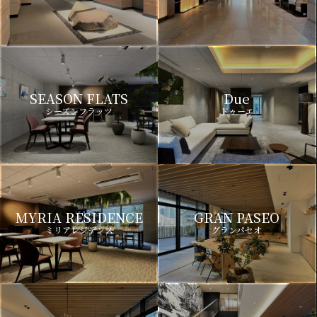
SEASON FLATS
Due
シーズンフラッツ
ドゥーエ
MYRIA RESIDENCE
GRAN PASEO
ミリアレジデンス
グランパセオ