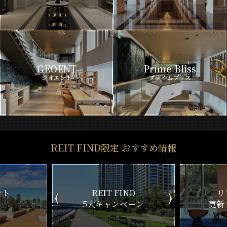
GEOENT
Prime Bliss
ジオエント
プライムブリス
REIT FIND限定 おすすめ情報
ント
REIT FIND
リ
5大キャンペーン
更新