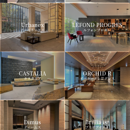
Urbanex
LEFOND PROGRES
アーバネックス
ルフォンプログレ
CASTALIA
ORCHID R
カスタリア
オーキッドレジデンス
Dimus
Brillia ist
ディームス
ブリリアイスト