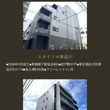
スタイリオ東品川
■2026年5月竣工■青物横丁駅徒歩8分■総戸数57戸■東京都品川区東
品川3-21-14■地上5階 RC造■フリーレント1ヶ月