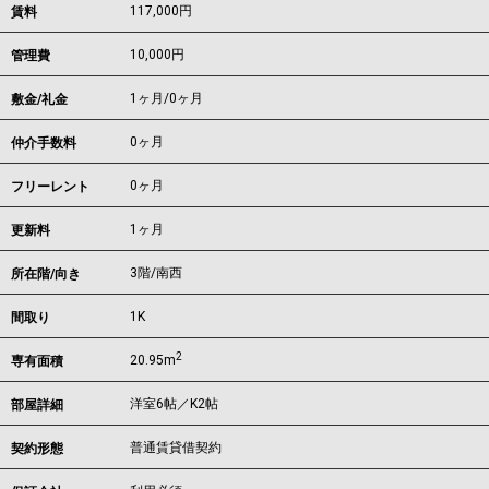
117,000
円
賃料
10,000円
管理費
1ヶ月
/
0ヶ月
敷金/礼金
0ヶ月
仲介手数料
0ヶ月
フリーレント
1ヶ月
更新料
3階/南西
所在階/向き
1K
間取り
2
20.95m
専有面積
洋室6帖／K2帖
部屋詳細
普通賃貸借契約
契約形態