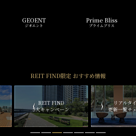
ND
リアルタイム
新
ペーン
更新一覧チェック
REIT FIND
STYLE
仲介手数料0円～
初期費用お問い合わせ
賢い選択で
気になる物件を
お得に契約
5分以内で回答