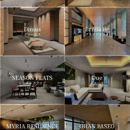
Dimus
Brillia ist
ディームス
ブリリアイスト
SEASON FLATS
Due
シーズンフラッツ
ドゥーエ
MYRIA RESIDENCE
GRAN PASEO