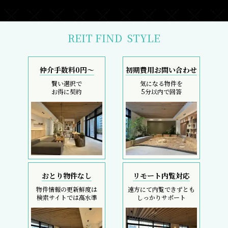
おとり物件なし
リモート内覧対応
物件情報の更新鮮度は
遠方にて内覧できずとも
検索サイトでは高水準
しっかりサポート
採寸サービス
スマホで完結
申込後は当社スタッフが
内覧現地待ち合わせ
お部屋を採寸致します
SMS・LINEで対応