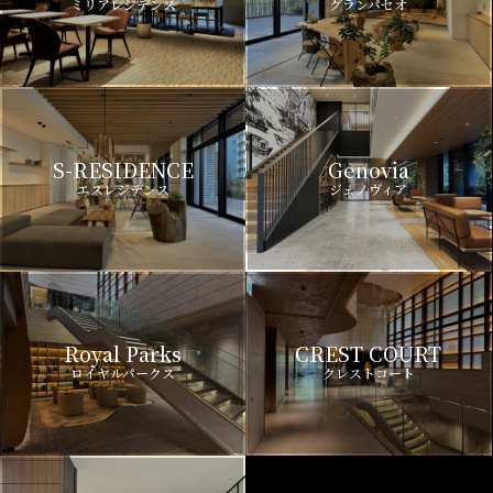
ミリアレジデンス
グランパセオ
S-RESIDENCE
Genovia
エスレジデンス
ジェノヴィア
Royal Parks
CREST COURT
ロイヤルパークス
クレストコート