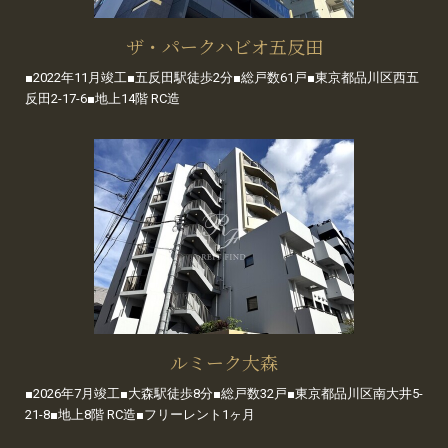
ザ・パークハビオ五反田
■2022年11月竣工■五反田駅徒歩2分■総戸数61戸■東京都品川区西五
反田2-17-6■地上14階 RC造
ルミーク大森
■2026年7月竣工■大森駅徒歩8分■総戸数32戸■東京都品川区南大井5-
21-8■地上8階 RC造■フリーレント1ヶ月