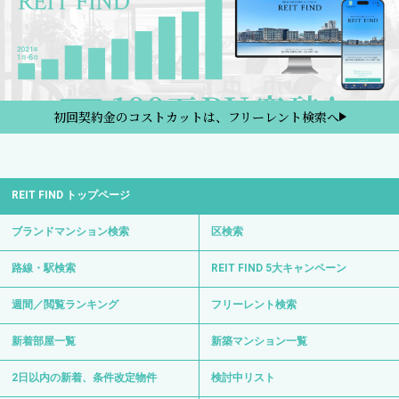
路線・駅検索
REIT FIND 5大キャンペーン
週間／閲覧ランキング
フリーレント検索
新着部屋一覧
新築マンション一覧
2日以内の新着、条件改定物件
検討中リスト
プライバシーポリシー
金融商品の販売に関して
REIT FINDからのお知らせ
サイトマップ
お問い合わせ
サイト運営会社
0120-139-692
電話受付 24時間 年中無休
〒103-0012 東京都中央区日本橋堀留町1-8-11
日比谷線・浅草線「人形町駅」徒歩3分