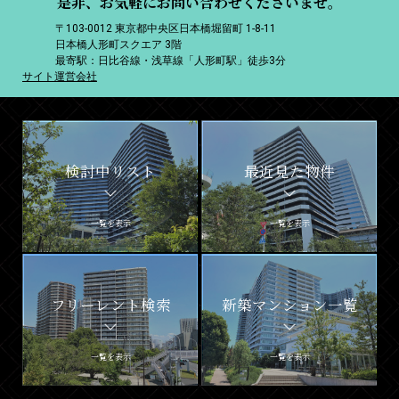
是非、お気軽にお問い合わせくださいませ。
〒103-0012 東京都中央区日本橋堀留町 1-8-11
日本橋人形町スクエア 3階
最寄駅：日比谷線・浅草線「人形町駅」徒歩3分
サイト運営会社
検討中リスト
最近見た物件
一覧を表示
一覧を表示
フリーレント検索
新築マンション一覧
一覧を表示
一覧を表示