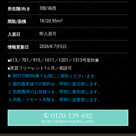
3階/南西
所在階/向き
2
1K/20.95m
間取/面積
即入居可
入居日
2026年7月5日
情報更新日
■613／701／915／1011／1201／1313号室対象
■実質フリーレント1ヶ月／相談可
▶ REIT FIND特典でお得にご契約くださいませ。
１.都内最安値での契約を、即時に提示致します。
２.初期費用のお見積りを、即時に案内致します。
３.内覧・リモート内覧を、即時に提案致します。
0120-139-692
電話受付 24時間 年中無休 即日お見積り