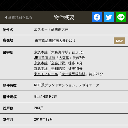
物件概要
建物詳細を見る
エスタート品川南大井
物件名
所在地
東京都
品川区
南大井
3-25-9
MAP
京急本線
「
大森海岸駅
」徒歩3分
最寄駅
JR京浜東北線
「
大森駅
」徒歩7分
京急本線
「
立会川駅
」徒歩16分
京急本線
「
平和島駅
」徒歩18分
東京モノレール
「
大井競馬場前駅
」徒歩21分
REIT系ブランドマンション、デザイナーズ
物件特徴
地上14階 RC造
構造規模
203戸
総戸数
2018年12月
築年月