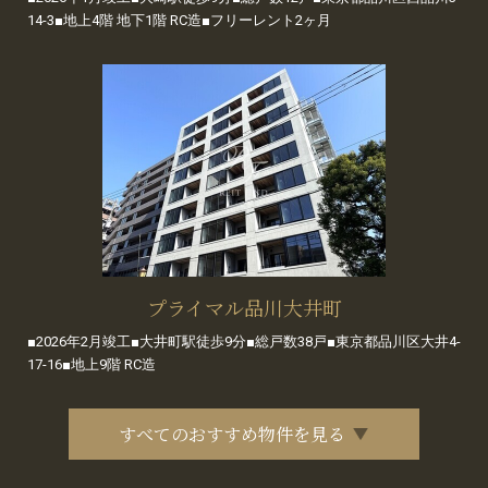
14-3■地上4階 地下1階 RC造■フリーレント2ヶ月
プライマル品川大井町
■2026年2月竣工■大井町駅徒歩9分■総戸数38戸■東京都品川区大井4-
17-16■地上9階 RC造
すべてのおすすめ物件を見る