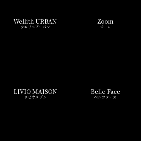
LIVIO MAISON
Belle Face
リビオメゾン
ベルファース
GEOENT
Prime Bliss
ジオエント
プライムブリス
REIT FIND限定 おすすめ情報