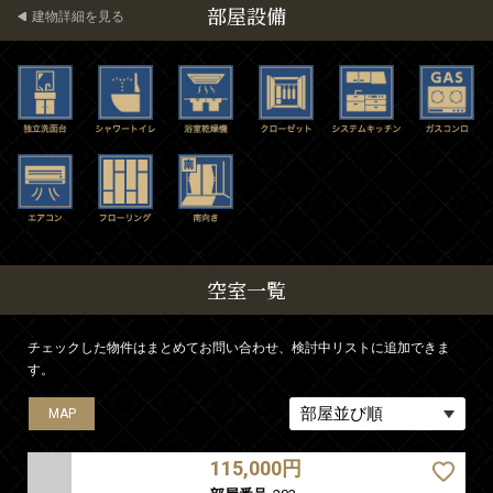
部屋設備
建物詳細を見る
空室一覧
チェックした物件はまとめてお問い合わせ、検討中リストに追加できま
す。
MAP
MAP
MAP
MAP
MAP
MAP
MAP
MAP
MAP
MAP
MAP
MAP
MAP
MAP
MAP
MAP
MAP
115,000円