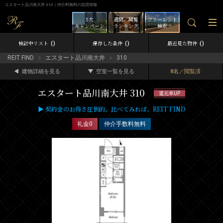
エスタート品川南大井 310｜仲介料無料の賃貸情報
5大
週間／閲覧
フリーレント
キャンペーン
ランキング
検索
0
0
0
検討中リスト
保存した条件
最近見た物件
REIT FIND
エスタート品川南大井
310
建物詳細を見る
空室一覧を見る
8名／閲覧済
エスタート品川南大井 310
還元率UP
▶ 契約金のお得さ圧倒的。比べてみれば、REIT FIND
礼金0
仲介手数料無料