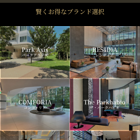
賢くお得なブランド選択
Park Axis
RESIDIA
パークアクシス
レジディア
COMFORIA
The Parkhabio
コンフォリア
ザ・パークハビオ