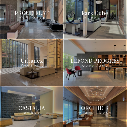
PROUD FLAT
Park Cube
プラウドフラット
パークキューブ
Urbanex
LEFOND PROGRES
アーバネックス
ルフォンプログレ
CASTALIA
ORCHID R
カスタリア
オーキッドレジデンス