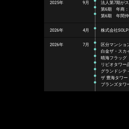
2025年
9月
法人第7期が
第6期 年商：3
第6期 年間仲
2026年
4月
株式会社SOLP
2026年
7月
区分マンショ
白金ザ・スカ
晴海フラッグ
リビオタワー
グランドシテ
ザ 豊海タワー
ブランズタワ