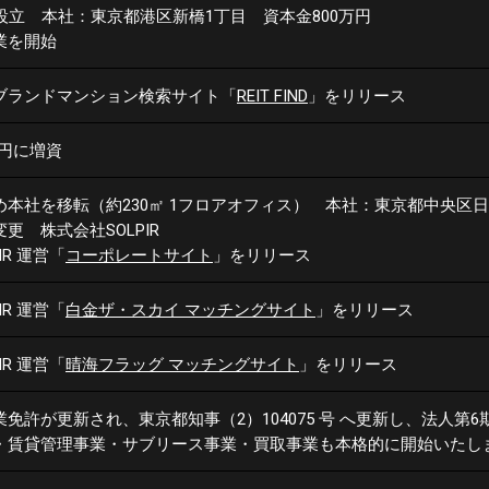
区設立
本社：東京都港区新橋1丁目
資本金800万円
業を開始
 ブランドマンション検索サイト
「
REIT FIND
」をリリース
万円に増資
め本社を移転
（約230㎡ 1フロアオフィス）
本社：東京都中央区日
更 株式会社SOLPIR
IR 運営
「
コーポレートサイト
」をリリース
IR 運営
「
白金ザ・スカイ マッチングサイト
」
をリリース
IR 運営
「
晴海フラッグ マッチングサイト
」
をリリース
業免許が更新され、
東京都知事（2）104075 号 へ更新し、
法人第6
・賃貸管理事業・サブリース事業・買取事業も本格的に開始いたし