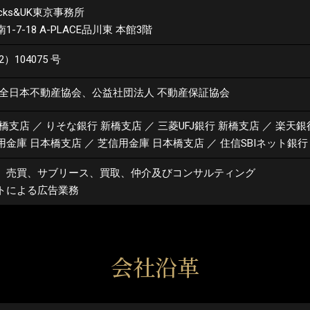
cks&UK東京事務所
-7-18
A-PLACE品川東 本館3階
）104075 号
 全日本不動産協会、公益社団法人 不動産保証協会
新橋支店
／
りそな銀行 新橋支店
／
三菱UFJ銀行 新橋支店
／
楽天銀
用金庫 日本橋支店
／
芝信用金庫 日本橋支店
／
住信SBIネット銀行
、売買、サブリース、買取、仲介及びコンサルティング
トによる広告業務
会社沿革