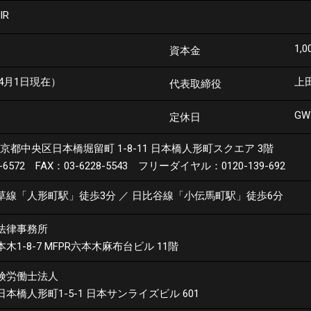
IR
1,
資本金
年4月1日現在）
上
代表取締役
G
定休日
京都中央区日本橋堀留町 1-8-11
日本橋人形町スクエア 3階
0-6572
FAX：03-6228-5543
フリーダイヤル：0120-139-692
草線「人形町駅」徒歩3分
／
日比谷線「小伝馬町駅」徒歩6分
法律事務所
木1-8-7
MFPR六本木麻布台ビル 11階
険労働士法人
本橋人形町1-5-1
日本サンライズビル 601