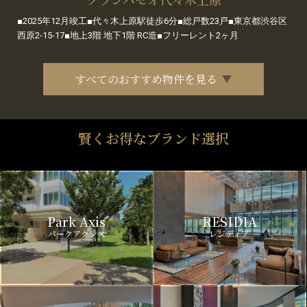
■2025年12月竣工■代々木上原駅徒歩6分■総戸数23戸■東京都渋谷区
西原2-15-17■地上3階 地下1階 RC造■フリーレント2ヶ月
すべてのおすすめ物件を見る
賢くお得なブランド選択
Park Axis
RESIDIA
パークアクシス
レジディア