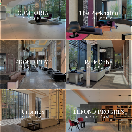
COMFORIA
The Parkhabio
コンフォリア
ザ・パークハビオ
PROUD FLAT
Park Cube
プラウドフラット
パークキューブ
Urbanex
LEFOND PROGRES
アーバネックス
ルフォンプログレ