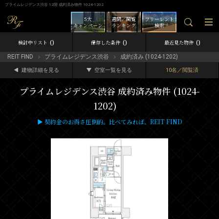
プライムレジデンス渋谷 12階 成約済み物件 1024-1202
5大
週間／閲覧
フリーレント
キャンペーン
ランキング
検索
0
0
0
検討中リスト
保存した条件
最近見た物件
REIT FIND
プライムレジデンス渋谷
成約済み (1024-1202)
建物詳細を見る
空室一覧を見る
10名／閲覧済
プライムレジデンス渋谷 成約済み物件 (1024-
1202)
▶ 契約金のお得さ圧倒的。比べてみれば、REIT FIND