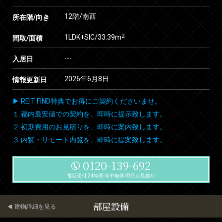
12階/南西
所在階/向き
2
1LDK+SIC/33.39m
間取/面積
---
入居日
2026年6月8日
情報更新日
▶ REIT FIND特典でお得にご契約くださいませ。
１.都内最安値での契約を、即時に提示致します。
２.初期費用のお見積りを、即時に案内致します。
３.内覧・リモート内覧を、即時に提案致します。
0120-139-692
電話受付 24時間 年中無休 即日お見積り
部屋設備
建物詳細を見る