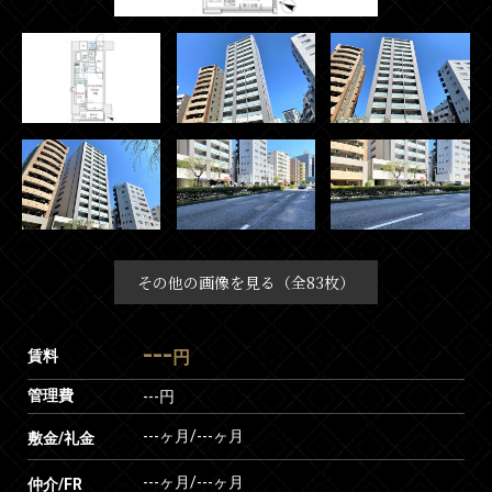
その他の画像を見る（全83枚）
---
賃料
円
管理費
---円
---ヶ月
/
---ヶ月
敷金/礼金
---ヶ月
/
---ヶ月
仲介/FR