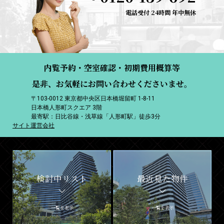
電話受付 24時間 年中無休
内覧予約・空室確認・初期費用概算等
是非、お気軽にお問い合わせくださいませ。
〒103-0012 東京都中央区日本橋堀留町 1-8-11
日本橋人形町スクエア 3階
最寄駅：日比谷線・浅草線「人形町駅」徒歩3分
サイト運営会社
検討中リスト
最近見た物件
一覧を表示
一覧を表示