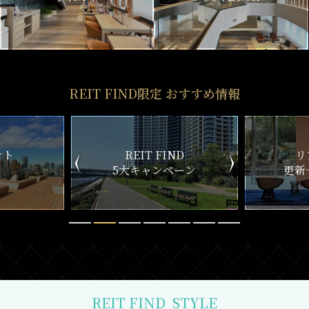
REIT FIND限定 おすすめ情報
ND
リアルタイム
新
ペーン
更新一覧チェック
REIT FIND
STYLE