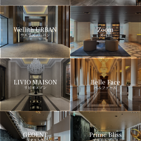
Wellith URBAN
Zoom
ウエリスアーバン
ズーム
LIVIO MAISON
Belle Face
リビオメゾン
ベルファース
GEOENT
Prime Bliss
ジオエント
プライムブリス