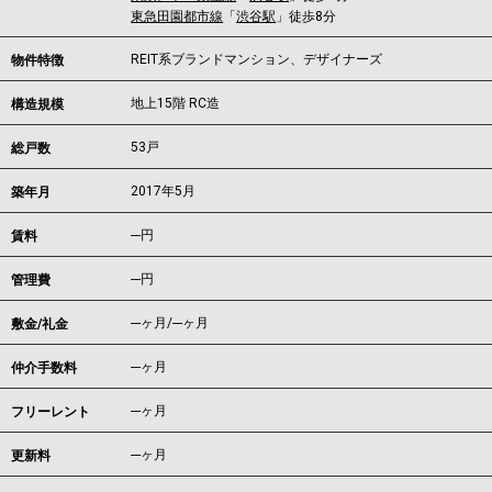
東急田園都市線
「
渋谷駅
」徒歩8分
REIT系ブランドマンション、デザイナーズ
物件特徴
地上15階 RC造
構造規模
53戸
総戸数
2017年5月
築年月
---
円
賃料
---円
管理費
---ヶ月
/
---ヶ月
敷金/礼金
---ヶ月
仲介手数料
---ヶ月
フリーレント
---ヶ月
更新料