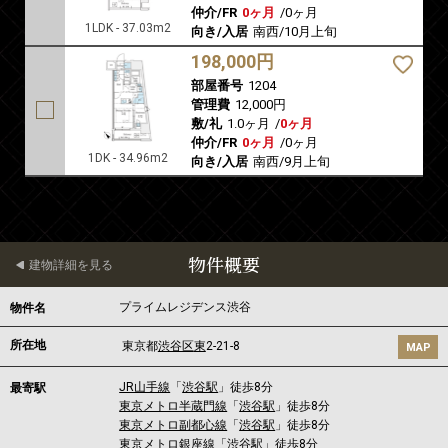
仲介/FR
0ヶ月
/
0ヶ月
1LDK - 37.03m2
向き/入居
南西/10月上旬
198,000円
部屋番号
1204
管理費
12,000円
敷/礼
1.0ヶ月
/
0ヶ月
仲介/FR
0ヶ月
/
0ヶ月
1DK - 34.96m2
向き/入居
南西/9月上旬
物件概要
建物詳細を見る
プライムレジデンス渋谷
物件名
所在地
東京都
渋谷区
東
2-21-8
MAP
JR山手線
「
渋谷駅
」徒歩8分
最寄駅
東京メトロ半蔵門線
「
渋谷駅
」徒歩8分
東京メトロ副都心線
「
渋谷駅
」徒歩8分
東京メトロ銀座線
「
渋谷駅
」徒歩8分