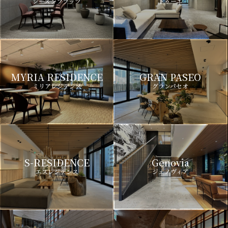
シーズンフラッツ
ドゥーエ
MYRIA RESIDENCE
GRAN PASEO
ミリアレジデンス
グランパセオ
S-RESIDENCE
Genovia
エスレジデンス
ジェノヴィア