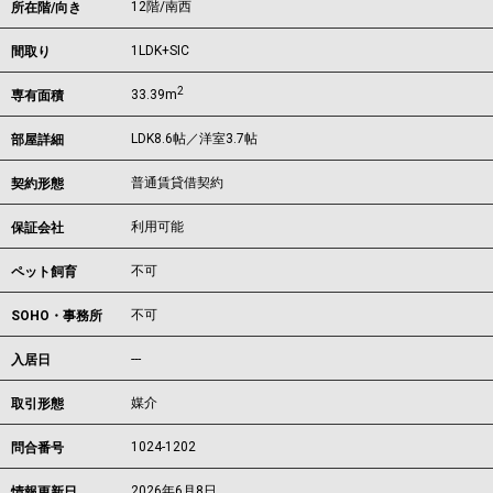
12階/南西
所在階/向き
1LDK+SIC
間取り
2
33.39m
専有面積
LDK8.6帖／洋室3.7帖
部屋詳細
普通賃貸借契約
契約形態
利用可能
保証会社
不可
ペット飼育
不可
SOHO・事務所
---
入居日
媒介
取引形態
1024-1202
問合番号
2026年6月8日
情報更新日