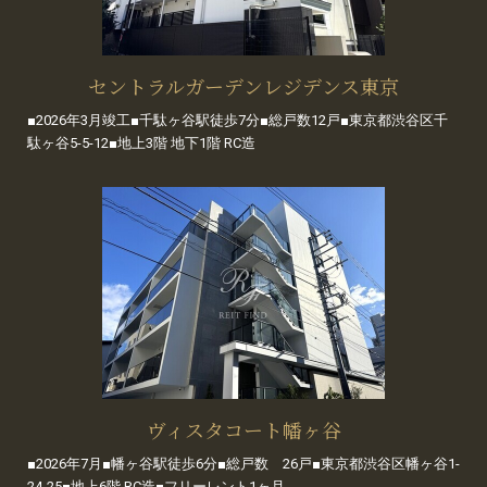
セントラルガーデンレジデンス東京
■2026年3月竣工■千駄ヶ谷駅徒歩7分■総戸数12戸■東京都渋谷区千
駄ヶ谷5-5-12■地上3階 地下1階 RC造
ヴィスタコート幡ヶ谷
■2026年7月■幡ヶ谷駅徒歩6分■総戸数 26戸■東京都渋谷区幡ヶ谷1-
24-25■地上6階 RC造■フリーレント1ヶ月