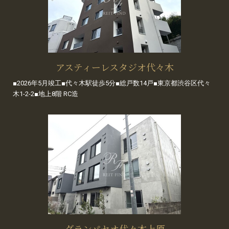
アスティーレスタジオ代々木
■2026年5月竣工■代々木駅徒歩5分■総戸数14戸■東京都渋谷区代々
木1-2-2■地上8階 RC造
グランパセオ代々木上原