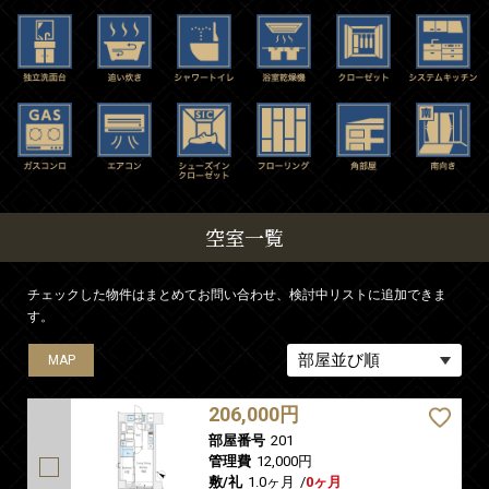
空室一覧
チェックした物件はまとめてお問い合わせ、検討中リストに追加できま
す。
MAP
MAP
206,000円
部屋番号
201
管理費
12,000円
敷/礼
1.0ヶ月
/
0ヶ月