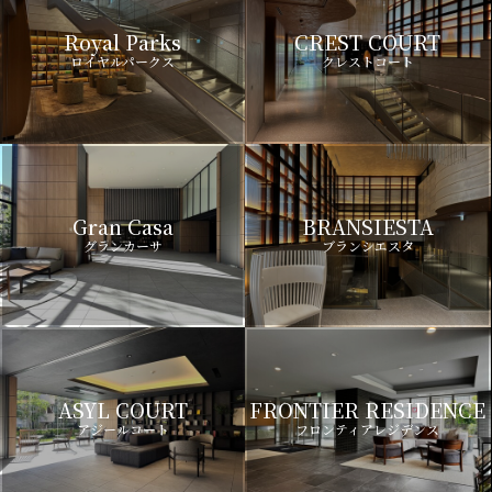
Royal Parks
CREST COURT
ロイヤルパークス
クレストコート
Gran Casa
BRANSIESTA
グランカーサ
ブランシエスタ
ASYL COURT
FRONTIER RESIDENCE
アジールコート
フロンティアレジデンス