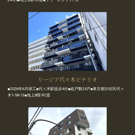
リージア代々木ビナリオ
■2026年6月竣工■代々木駅徒歩4分■総戸数24戸■東京都渋谷区代々
木1-58-13■地上8階 RC造