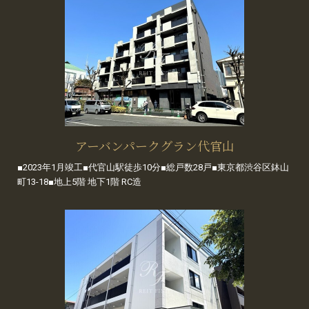
アーバンパークグラン代官山
■2023年1月竣工■代官山駅徒歩10分■総戸数28戸■東京都渋谷区鉢山
町13-18■地上5階 地下1階 RC造