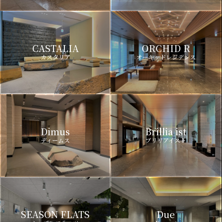
CASTALIA
ORCHID R
カスタリア
オーキッドレジデンス
Dimus
Brillia ist
ディームス
ブリリアイスト
SEASON FLATS
Due