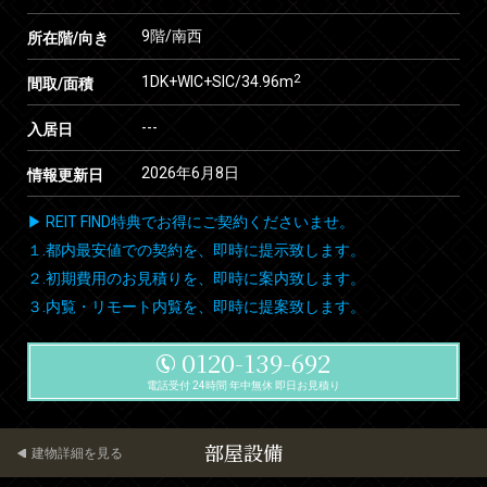
9階/南西
所在階/向き
2
1DK+WIC+SIC/34.96m
間取/面積
---
入居日
2026年6月8日
情報更新日
▶ REIT FIND特典でお得にご契約くださいませ。
１.都内最安値での契約を、即時に提示致します。
２.初期費用のお見積りを、即時に案内致します。
３.内覧・リモート内覧を、即時に提案致します。
0120-139-692
電話受付 24時間 年中無休 即日お見積り
部屋設備
建物詳細を見る