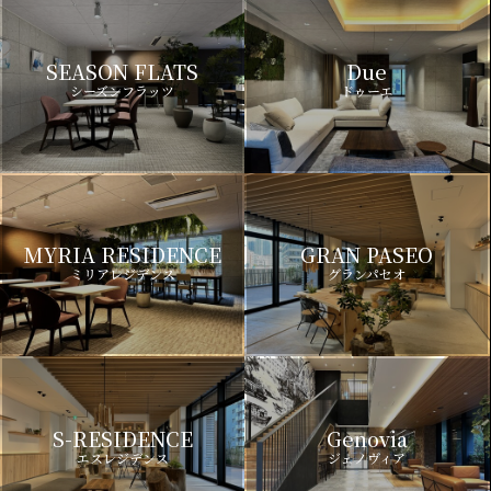
SEASON FLATS
Due
シーズンフラッツ
ドゥーエ
MYRIA RESIDENCE
GRAN PASEO
ミリアレジデンス
グランパセオ
S-RESIDENCE
Genovia
エスレジデンス
ジェノヴィア