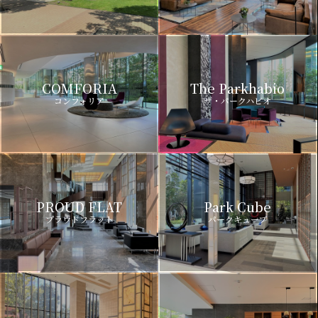
COMFORIA
The Parkhabio
コンフォリア
ザ・パークハビオ
PROUD FLAT
Park Cube
プラウドフラット
パークキューブ