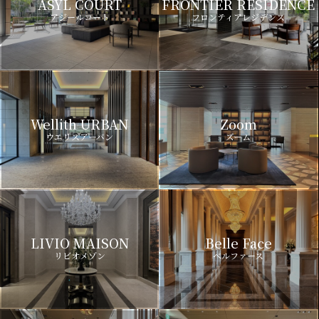
ASYL COURT
FRONTIER RESIDENCE
アジールコート
フロンティアレジデンス
Wellith URBAN
Zoom
ウエリスアーバン
ズーム
LIVIO MAISON
Belle Face
リビオメゾン
ベルファース