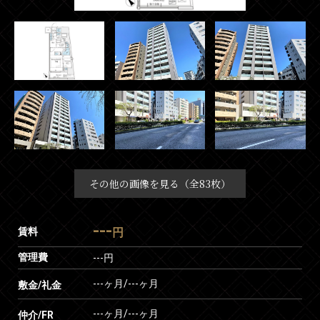
その他の画像を見る（全83枚）
---
賃料
円
管理費
---円
---ヶ月
/
---ヶ月
敷金/礼金
---ヶ月
/
---ヶ月
仲介/FR