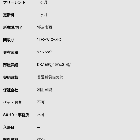
---ヶ月
フリーレント
---ヶ月
更新料
9階/南西
所在階/向き
1DK+WIC+SIC
間取り
2
34.96m
専有面積
DK7.6帖／洋室3.7帖
部屋詳細
普通賃貸借契約
契約形態
利用可能
保証会社
不可
ペット飼育
不可
SOHO・事務所
---
入居日
媒介