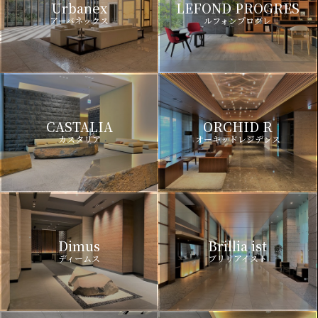
Urbanex
LEFOND PROGRES
アーバネックス
ルフォンプログレ
CASTALIA
ORCHID R
カスタリア
オーキッドレジデンス
Dimus
Brillia ist
ディームス
ブリリアイスト