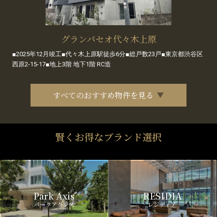
グランパセオ代々木上原
■2025年12月竣工■代々木上原駅徒歩6分■総戸数23戸■東京都渋谷区
西原2-15-17■地上3階 地下1階 RC造
すべてのおすすめ物件を見る
賢くお得なブランド選択
Park Axis
RESIDIA
パークアクシス
レジディア