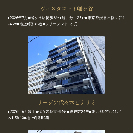
ヴィスタコート幡ヶ谷
■2026年7月■幡ヶ谷駅徒歩6分■総戸数 26戸■東京都渋谷区幡ヶ谷1-
24-25■地上6階 RC造■フリーレント1ヶ月
リージア代々木ビナリオ
■2026年6月竣工■代々木駅徒歩4分■総戸数24戸■東京都渋谷区代々
木1-58-13■地上8階 RC造