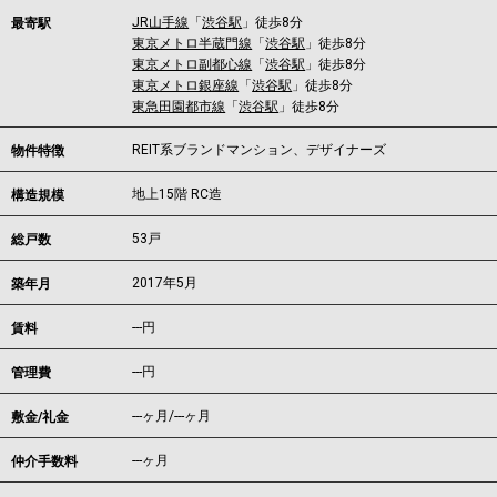
JR山手線
「
渋谷駅
」徒歩8分
最寄駅
東京メトロ半蔵門線
「
渋谷駅
」徒歩8分
東京メトロ副都心線
「
渋谷駅
」徒歩8分
東京メトロ銀座線
「
渋谷駅
」徒歩8分
東急田園都市線
「
渋谷駅
」徒歩8分
REIT系ブランドマンション、デザイナーズ
物件特徴
地上15階 RC造
構造規模
53戸
総戸数
2017年5月
築年月
---
円
賃料
---円
管理費
---ヶ月
/
---ヶ月
敷金/礼金
---ヶ月
仲介手数料