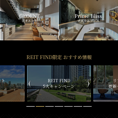
GEOENT
Prime Bliss
ジオエント
プライムブリス
REIT FIND限定 おすすめ情報
ND
リアルタイム
新
ペーン
更新一覧チェック