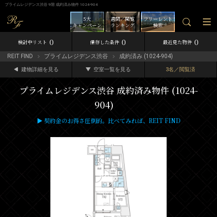
プライムレジデンス渋谷 9階 成約済み物件 1024-904
5大
週間／閲覧
フリーレント
キャンペーン
ランキング
検索
0
0
0
検討中リスト
保存した条件
最近見た物件
REIT FIND
プライムレジデンス渋谷
成約済み (1024-904)
建物詳細を見る
空室一覧を見る
3名／閲覧済
プライムレジデンス渋谷 成約済み物件 (1024-
904)
▶ 契約金のお得さ圧倒的。比べてみれば、REIT FIND