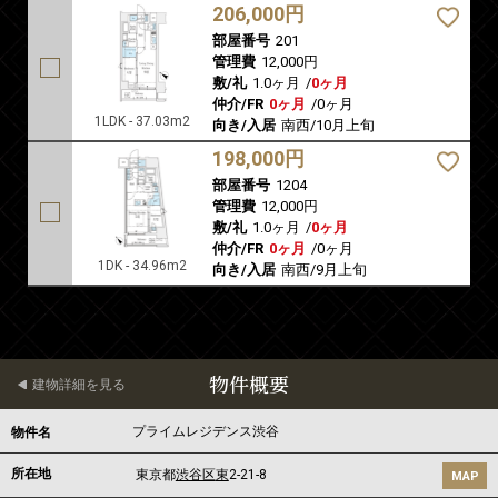
206,000円
部屋番号
201
管理費
12,000円
敷/礼
1.0ヶ月
/
0ヶ月
仲介/FR
0ヶ月
/
0ヶ月
1LDK - 37.03m2
向き/入居
南西/10月上旬
198,000円
部屋番号
1204
管理費
12,000円
敷/礼
1.0ヶ月
/
0ヶ月
仲介/FR
0ヶ月
/
0ヶ月
1DK - 34.96m2
向き/入居
南西/9月上旬
物件概要
建物詳細を見る
プライムレジデンス渋谷
物件名
所在地
東京都
渋谷区
東
2-21-8
MAP