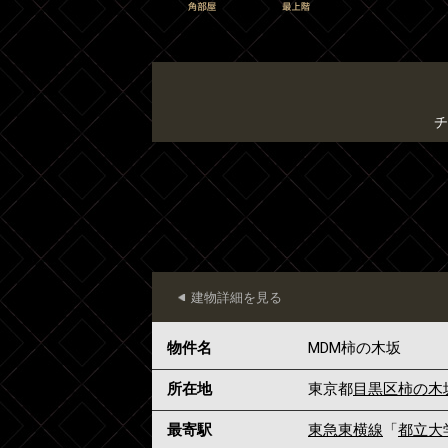
チ
建物詳細を見る
物件名
MDM柿の木坂
所在地
東京都
目黒区
柿の木
最寄駅
東急東横線
「
都立大