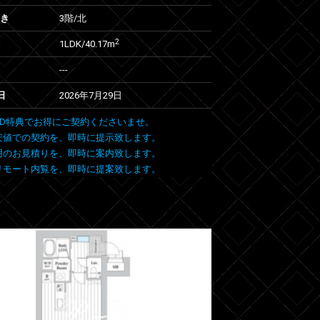
向き
3階/北
2
1LDK/40.17m
---
日
2026年7月29日
 FIND特典でお得にご契約くださいませ。
安値での契約を、即時に提示致します。
用のお見積りを、即時に案内致します。
リモート内覧を、即時に提案致します。