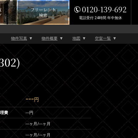
0120-139-692
覧
フリーレント
グ
検索
電話受付 24時間 年中無休
物件写真
物件概要
地図
空室一覧
02)
---
円
管理費
---円
---ヶ月
/
---ヶ月
---ヶ月
/
---ヶ月