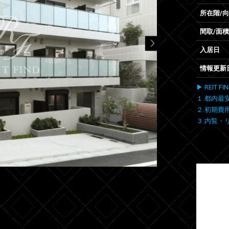
所在階/
間取/面積
入居日
情報更新
▶ REIT
１.都内最
２.初期費
３.内覧・