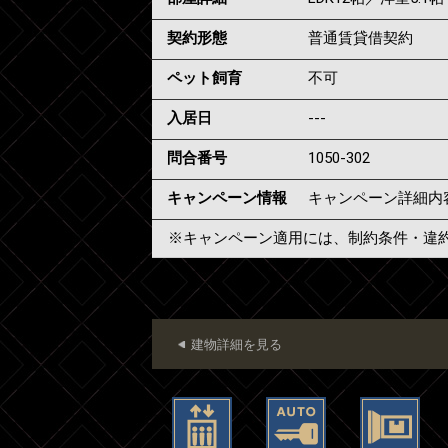
契約形態
普通賃貸借契約
ペット飼育
不可
入居日
---
問合番号
1050-302
キャンペーン情報
キャンペーン詳細内
※キャンペーン適用には、制約条件・違
建物詳細を見る