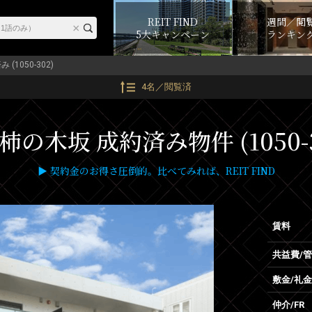
REIT FIND
週間／閲
5大キャンペーン
ランキン
 (1050-302)
4名／閲覧済
柿の木坂 成約済み物件 (1050-3
▶ 契約金のお得さ圧倒的。比べてみれば、REIT FIND
賃料
共益費/
敷金/礼金
仲介/FR