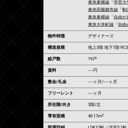
東急東横線
「
学芸大
東急田園都市線
「
駒
東急東横線
「
自由が
東急大井町線
「
自由
物件特徴
デザイナーズ
構造規模
地上3階 地下1階 RC
総戸数
19戸
賃料
---
円
敷金/礼金
---ヶ月
/
---ヶ月
フリーレント
---ヶ月
所在階/向き
3階/北
2
専有面積
40.17m
部屋詳細
LDK12帖／洋室5.1帖