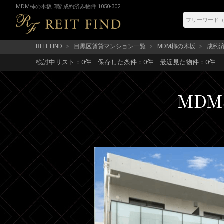
MDM柿の木坂 3階 成約済み物件 1050-302
REIT FIND
目黒区賃貸マンション一覧
MDM柿の木坂
成約済み
検討中リスト：
0
件
保存した条件：
0
件
最近見た物件：
0
件
MDM