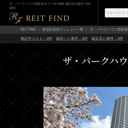
ザ・パークハウス西新宿タワー60 48階 成約済み物件 109-
4801
REIT FIND
新宿区賃貸マンション一覧
ザ・パークハウス西新宿
検討中リスト：
0
件
保存した条件：
0
件
最近見た物件：
0
件
ザ・パークハウス