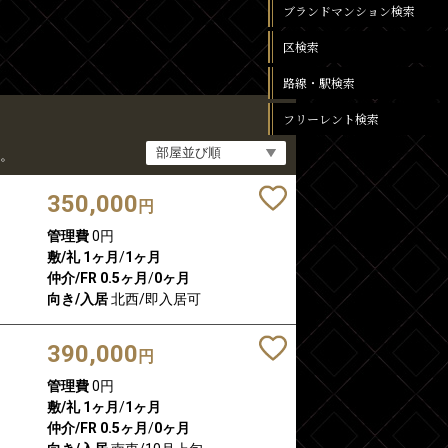
ブランドマンション検索
区検索
路線・駅検索
フリーレント検索
。
350,000
円
管理費
0円
敷/礼
1ヶ月
/
1ヶ月
仲介/FR
0.5ヶ月
/
0ヶ月
向き/入居
北西/即入居可
390,000
円
管理費
0円
敷/礼
1ヶ月
/
1ヶ月
仲介/FR
0.5ヶ月
/
0ヶ月