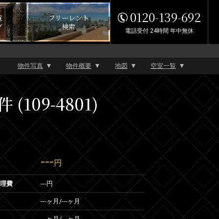
0120-139-692
覧
フリーレント
グ
検索
電話受付 24時間 年中無休
物件写真
物件概要
地図
空室一覧
109-4801)
---
円
管理費
---円
---ヶ月
/
---ヶ月
---ヶ月
/
---ヶ月