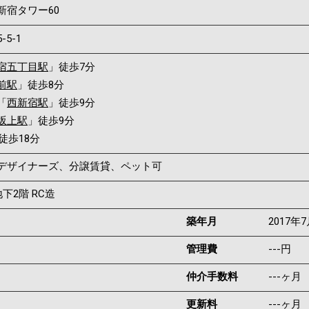
新宿タワー60
5-5-1
宿五丁目駅
」徒歩7分
前駅
」徒歩8分
「
西新宿駅
」徒歩9分
坂上駅
」徒歩9分
徒歩18分
デザイナーズ、分譲賃貸、ペット可
下2階 RC造
築年月
2017年
管理費
---円
仲介手数料
---ヶ月
更新料
---ヶ月