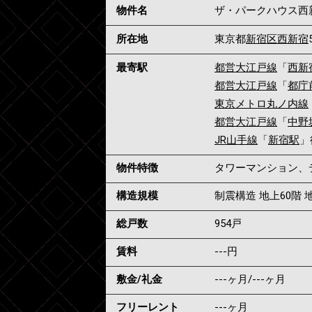
物件名
ザ・パークハウス西
所在地
東京都
新宿区
西新宿
最寄駅
都営大江戸線
「
西新
都営大江戸線
「
都庁
東京メトロ丸ノ内線
都営大江戸線
「
中野
JR山手線
「
新宿駅
」
物件特徴
タワーマンション、
構造規模
制震構造 地上60階 地
総戸数
954戸
賃料
---
円
敷金/礼金
---ヶ月
/
---ヶ月
フリーレント
---ヶ月