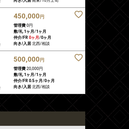
向き/入居
南東/10月上旬
2
450,000
円
管理費
0円
敷/礼
1ヶ月
/
1ヶ月
仲介/FR
0ヶ月
/
0ヶ月
向き/入居
北西/相談
2
500,000
円
管理費
20,000円
敷/礼
1ヶ月
/
1ヶ月
仲介/FR
0.5ヶ月
/
0ヶ月
向き/入居
北西/相談
2