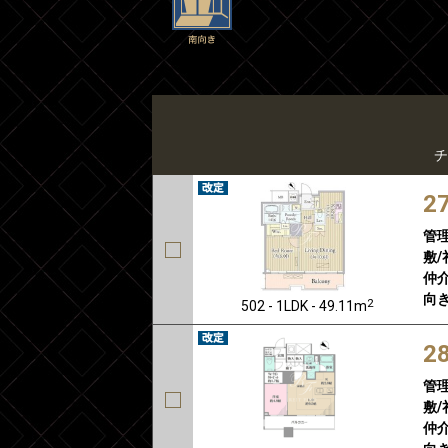
チ
2
管
敷/
仲介
向き
2
502 - 1LDK - 49.11m
2
管
敷/
仲介