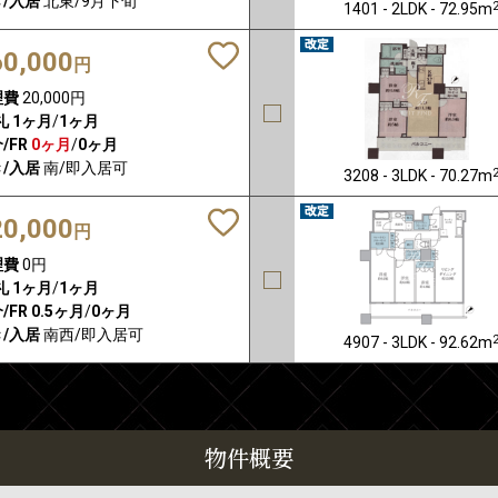
/入居
北東/9月下旬
1401 - 2LDK - 72.95m
60,000
円
理費
20,000円
礼
1ヶ月
/
1ヶ月
/FR
0ヶ月
/
0ヶ月
/入居
南/即入居可
3208 - 3LDK - 70.27m
20,000
円
理費
0円
礼
1ヶ月
/
1ヶ月
/FR
0.5ヶ月
/
0ヶ月
/入居
南西/即入居可
4907 - 3LDK - 92.62m
物件概要