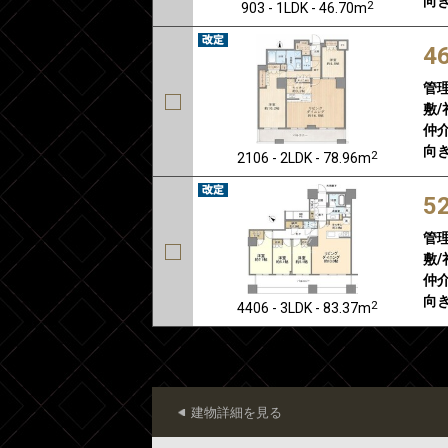
向き
2
903 - 1LDK - 46.70m
4
管
敷/
仲介
向き
2
2106 - 2LDK - 78.96m
5
管
敷/
仲介
向き
2
4406 - 3LDK - 83.37m
建物詳細を見る