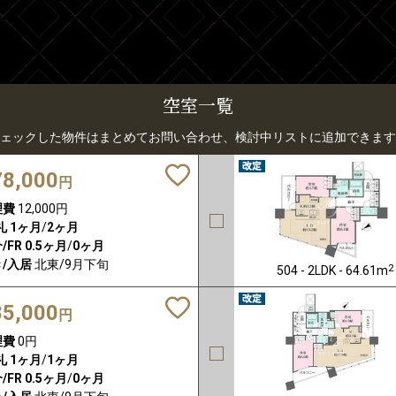
空室一覧
ェックした物件はまとめてお問い合わせ、検討中リストに追加できます
78,000
円
理費
12,000円
礼
1ヶ月
/
2ヶ月
/FR
0.5ヶ月
/
0ヶ月
/入居
北東/9月下旬
2
504 - 2LDK - 64.61m
85,000
円
理費
0円
礼
1ヶ月
/
1ヶ月
/FR
0.5ヶ月
/
0ヶ月