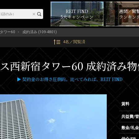
REIT FIND
週間／閲
5大キャンペーン
ランキン
タワー60
成約済み (109-4801)
4名／閲覧済
西新宿タワー60 成約済み物件 (
▶ 契約金のお得さ圧倒的。比べてみれば、REIT FIND
賃料
共益費/
敷金/礼金
仲介/FR