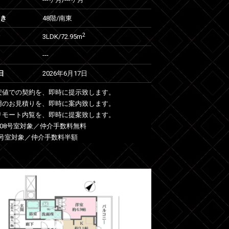
向き
48階/南東
2
3LDK/72.95m
---
日
2026年6月17日
安値での契約を、即時に提示致します。
用のお見積りを、即時に案内致します。
リモート内覧を、即時に提案致します。
3208号室対象／仲介手数料無料
号室対象／仲介手数料半額