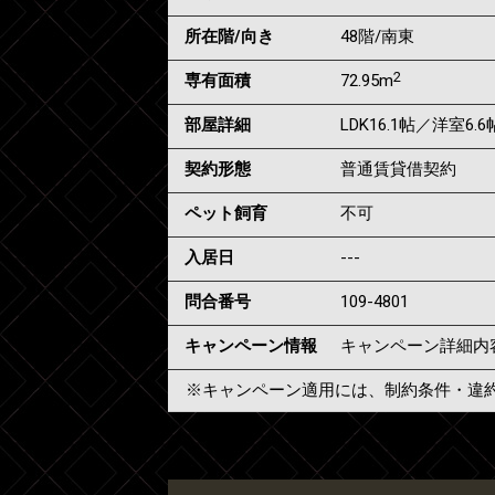
所在階/向き
48階/南東
2
専有面積
72.95m
部屋詳細
LDK16.1帖／洋室6.
契約形態
普通賃貸借契約
ペット飼育
不可
入居日
---
問合番号
109-4801
キャンペーン情報
キャンペーン詳細内
※キャンペーン適用には、制約条件・違