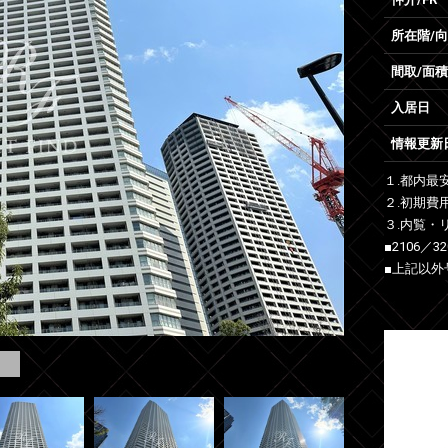
所在階/
間取/面積
入居日
情報更新
１.都内最
２.初期費
３.内覧・
■2106／
■上記以外