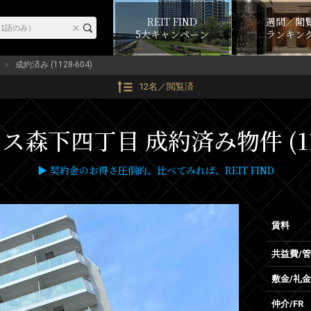
REIT FIND
週間／閲
5大キャンペーン
ランキン
成約済み (1128-604)
12名／閲覧済
森下四丁目 成約済み物件 (112
▶ 契約金のお得さ圧倒的。比べてみれば、REIT FIND
賃料
共益費/
敷金/礼金
仲介/FR