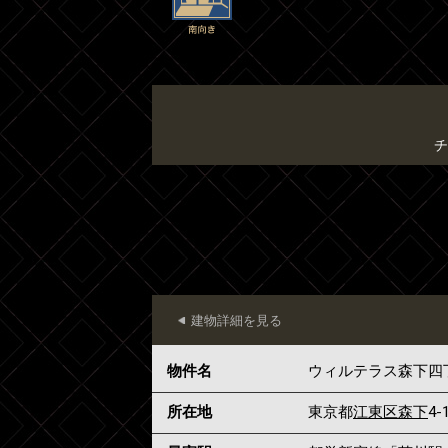
チ
建物詳細を見る
物件名
ウィルテラス森下四
所在地
東京都
江東区
森下
4-