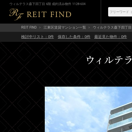
ウィルテラス森下四丁目 6階 成約済み物件 1128-604
REIT FIND
江東区賃貸マンション一覧
ウィルテラス森下四丁目
検討中リスト：
0
件
保存した条件：
0
件
最近見た物件：
0
件
ウィルテラス