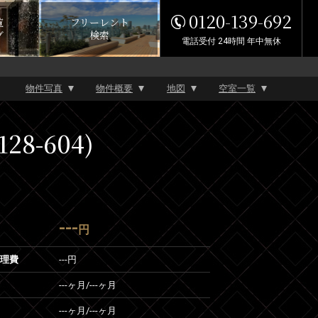
0120-139-692
覧
フリーレント
グ
検索
電話受付 24時間 年中無休
物件写真
物件概要
地図
空室一覧
8-604)
---
円
管理費
---円
---ヶ月
/
---ヶ月
---ヶ月
/
---ヶ月