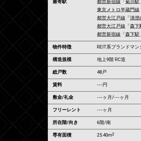
最寄駅
都営新宿線
「
菊川駅
東京メトロ半蔵門線
都営大江戸線
「
清澄
都営大江戸線
「
森下
都営新宿線
「
森下駅
物件特徴
REIT系ブランドマ
構造規模
地上9階 RC造
総戸数
48戸
賃料
---
円
敷金/礼金
---ヶ月
/
---ヶ月
フリーレント
---ヶ月
所在階/向き
6階/南
2
専有面積
25.40m