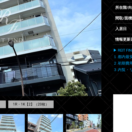
所在階/
間取/面積
入居日
情報更新
▶ REIT
１.都内最
２.初期費
３.内覧・
）
1R・1K【2】（20枚）