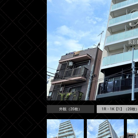
外観（20枚）
1R・1K【1】（20枚