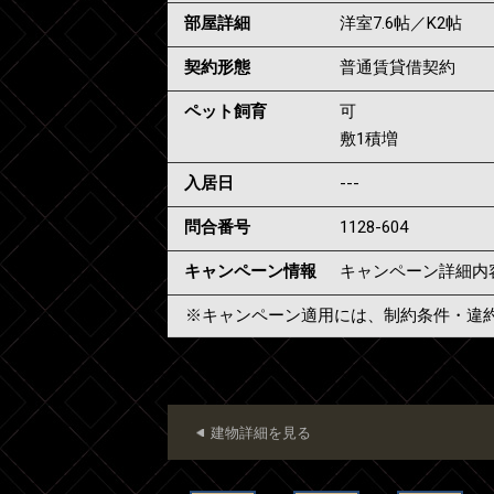
部屋詳細
洋室7.6帖／K2帖
契約形態
普通賃貸借契約
ペット飼育
可
敷1積増
入居日
---
問合番号
1128-604
キャンペーン情報
キャンペーン詳細内
※キャンペーン適用には、制約条件・違
建物詳細を見る