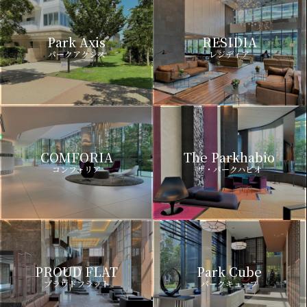
Park Axis
RESIDIA
パークアクシス
レジディア
COMFORIA
The Parkhabio
コンフォリア
ザ・パークハビオ
PROUD FLAT
Park Cube
プラウドフラット
パークキューブ