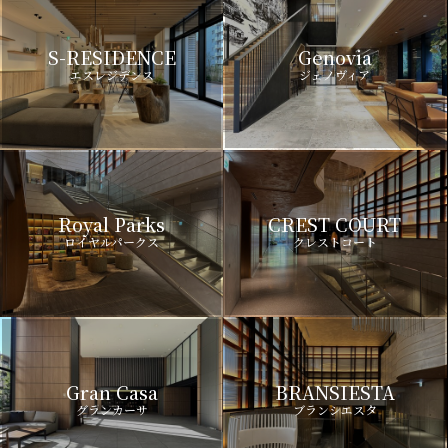
S-RESIDENCE
Genovia
エスレジデンス
ジェノヴィア
Royal Parks
CREST COURT
ロイヤルパークス
クレストコート
Gran Casa
BRANSIESTA
グランカーサ
ブランシエスタ