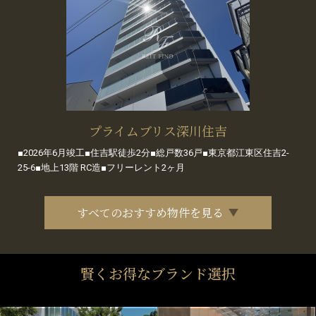
プライムブリス深川住吉
■2026年6月竣工■住吉駅徒歩2分■総戸数36戸■東京都江東区住吉2-
25-6■地上13階 RC造■フリーレント2ヶ月
すべてのおすすめ物件を見る
賢くお得なブランド選択