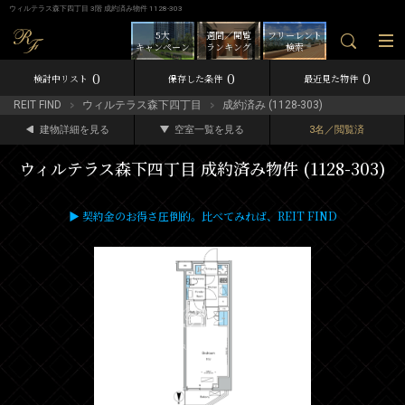
ウィルテラス森下四丁目 3階 成約済み物件 1128-303
5大
週間／閲覧
フリーレント
キャンペーン
ランキング
検索
0
0
0
検討中リスト
保存した条件
最近見た物件
REIT FIND
ウィルテラス森下四丁目
成約済み (1128-303)
建物詳細を見る
空室一覧を見る
3名／閲覧済
ウィルテラス森下四丁目 成約済み物件 (1128-303)
▶ 契約金のお得さ圧倒的。比べてみれば、REIT FIND