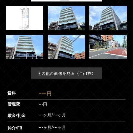
その他の画像を見る（全61枚）
---
賃料
円
管理費
---円
---ヶ月
/
---ヶ月
敷金/礼金
---ヶ月
/
---ヶ月
仲介/FR