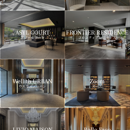
ASYL COURT
FRONTIER RESIDENCE
アジールコート
フロンティアレジデンス
Wellith URBAN
Zoom
ウエリスアーバン
ズーム
LIVIO MAISON
Belle Face