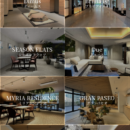
Dimus
Brillia ist
ディームス
ブリリアイスト
SEASON FLATS
Due
シーズンフラッツ
ドゥーエ
MYRIA RESIDENCE
GRAN PASEO
ミリアレジデンス
グランパセオ