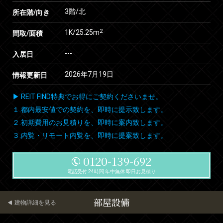
3階/北
所在階/向き
2
1K/25.25m
間取/面積
---
入居日
2026年7月19日
情報更新日
▶ REIT FIND特典でお得にご契約くださいませ。
１.都内最安値での契約を、即時に提示致します。
２.初期費用のお見積りを、即時に案内致します。
３.内覧・リモート内覧を、即時に提案致します。
0120-139-692
電話受付 24時間 年中無休 即日お見積り
部屋設備
建物詳細を見る