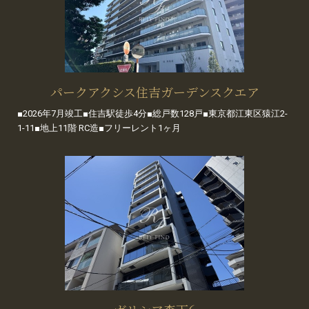
パークアクシス住吉ガーデンスクエア
■2026年7月竣工■住吉駅徒歩4分■総戸数128戸■東京都江東区猿江2-
1-11■地上11階 RC造■フリーレント1ヶ月