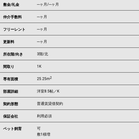
---ヶ月
/
---ヶ月
敷金/礼金
---ヶ月
仲介手数料
---ヶ月
フリーレント
---ヶ月
更新料
3階/北
所在階/向き
1K
間取り
2
25.25m
専有面積
洋室8.5帖／K
部屋詳細
普通賃貸借契約
契約形態
利用必須
保証会社
可
ペット飼育
敷1積増