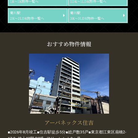
1R～1K物件一覧へ
1DK～1LDK物件一覧へ
菊川駅
菊川駅
2K～2LDK物件一覧へ
3K～3LDK物件一覧へ
おすすめ物件情報
アーバネックス住吉
■2026年8月竣工■住吉駅徒歩5分■総戸数35戸■東京都江東区扇橋2-