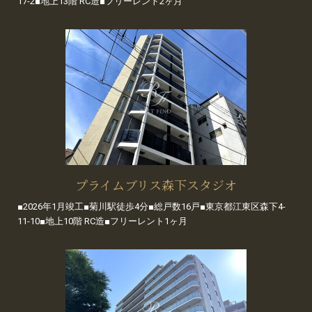
17-2■地上13階 RC造■フリーレント2ヶ月
プライムブリス森下スタジオ
■2026年1月竣工■菊川駅徒歩4分■総戸数16戸■東京都江東区森下4-
11-10■地上10階 RC造■フリーレント1ヶ月