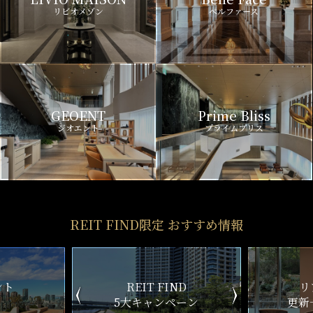
リビオメゾン
ベルファース
GEOENT
Prime Bliss
ジオエント
プライムブリス
REIT FIND限定 おすすめ情報
ND
リアルタイム
新
ペーン
更新一覧チェック