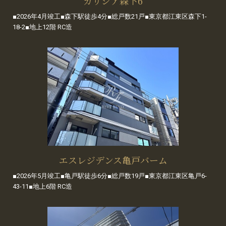
ガリシア森下6
■2026年4月竣工■森下駅徒歩4分■総戸数21戸■東京都江東区森下1-
18-2■地上12階 RC造
エスレジデンス亀戸バーム
■2026年5月竣工■亀戸駅徒歩6分■総戸数19戸■東京都江東区亀戸6-
43-11■地上6階 RC造