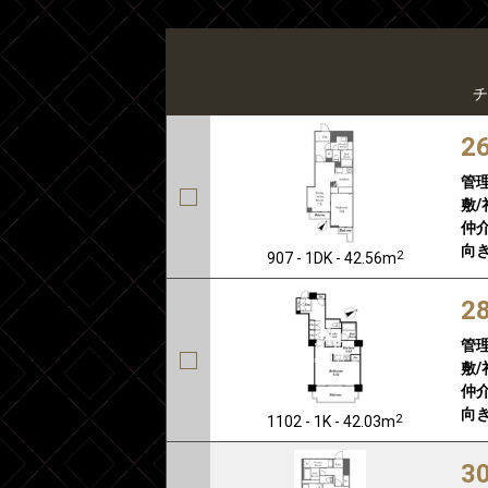
チ
2
管
敷/
仲介
向き
2
907 - 1DK - 42.56m
2
管
敷/
仲介
向き
2
1102 - 1K - 42.03m
3