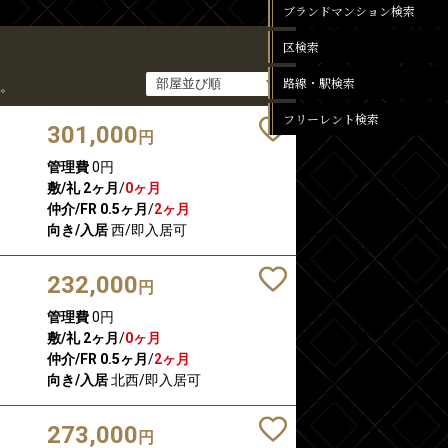
ブランドマンション検索
区検索
路線・駅検索
。
フリーレント検索
301,000
円
管理費
0円
敷/礼
2ヶ月
/
0ヶ月
仲介/FR
0.5ヶ月
/
2ヶ月
向き/入居
西/即入居可
232,000
円
管理費
0円
敷/礼
2ヶ月
/
0ヶ月
仲介/FR
0.5ヶ月
/
2ヶ月
向き/入居
北西/即入居可
273,000
円