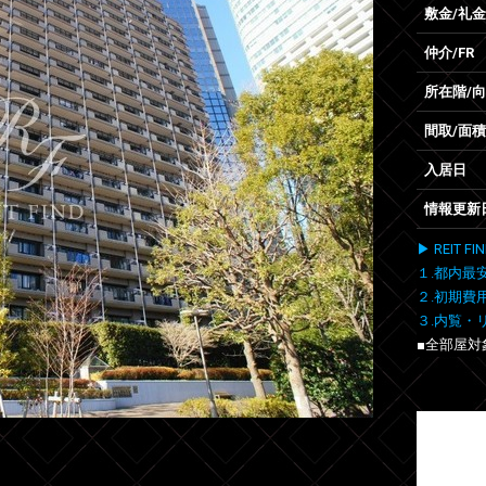
敷金/礼金
仲介/FR
所在階/
間取/面積
入居日
情報更新
▶ REIT
１.都内最
２.初期費
３.内覧・
■全部屋対