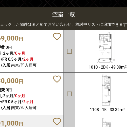
空室一覧
ェックした物件はまとめてお問い合わせ、検討中リストに追加できます
69,000
円
理費
0円
礼
2ヶ月
/
0ヶ月
/FR
0.5ヶ月
/
2ヶ月
/入居
南東/即入居可
2
1010 - 2DK - 49.38m
80,000
円
理費
0円
礼
2ヶ月
/
0ヶ月
/FR
0.5ヶ月
/
2ヶ月
/入居
南東/即入居可
2
1108 - 1K - 33.39m
01,000
円