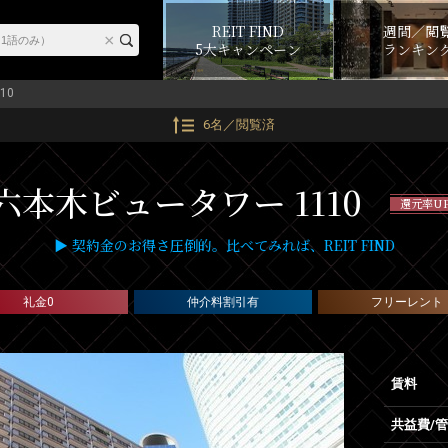
REIT FIND
週間／閲
5大キャンペーン
ランキン
10
6名／閲覧済
六本木ビュータワー 1110
還元率U
▶ 契約金のお得さ圧倒的。比べてみれば、REIT FIND
礼金0
仲介料割引有
フリーレント
賃料
共益費/