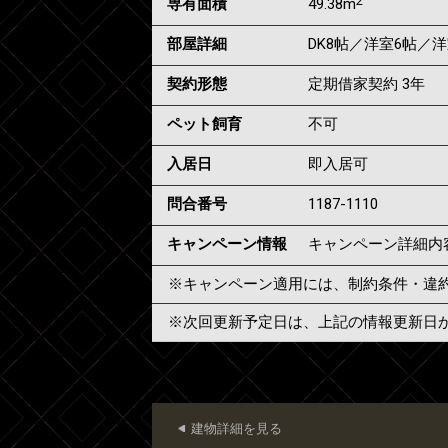
2
専有面積
49.38m
部屋詳細
DK8帖／洋室6帖／洋
契約形態
定期借家契約 3年
ペット飼育
不可
入居日
即入居可
問合番号
1187-1110
キャンペーン情報
キャンペーン詳細内
※キャンペーン適用には、制約条件・違
※次回更新予定日は、上記の情報更新日
建物詳細を見る