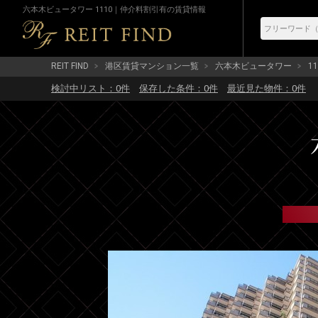
六本木ビュータワー 1110｜仲介料割引有の賃貸情報
REIT FIND
港区賃貸マンション一覧
六本木ビュータワー
11
検討中リスト：
0
件
保存した条件：
0
件
最近見た物件：
0
件