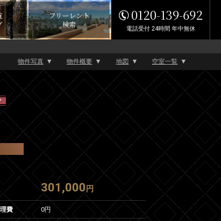
0120-139-692
覧
フリーレント
グ
検索
電話受付 24時間 年中無休
物件写真
物件概要
地図
空室一覧
P
301,000
円
管理費
0円