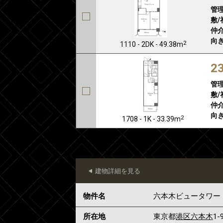
管
敷/
仲介
向き
2
1110 - 2DK - 49.38m
2
管
敷/
仲介
向き
2
1708 - 1K - 33.39m
建物詳細を見る
物件名
六本木ビュータワー
所在地
東京都
港区
六本木
1-