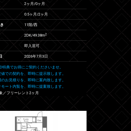
2ヶ月
/
0ヶ月
0.5ヶ月
/
2ヶ月
向き
11階/西
2
2DK/49.38m
即入居可
日
2026年7月3日
 FIND特典でお得にご契約くださいませ。
安値での契約を、即時に提示致します。
用のお見積りを、即時に案内致します。
リモート内覧を、即時に提案致します。
象／フリーレント2ヶ月