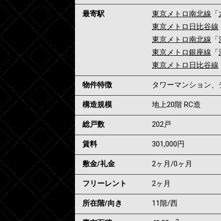
最寄駅
東京メトロ南北線
「
東京メトロ日比谷線
東京メトロ南北線
「
東京メトロ銀座線
「
東京メトロ日比谷線
物件特徴
タワーマンション、
構造規模
地上20階 RC造
総戸数
202戸
賃料
301,000
円
敷金/礼金
2ヶ月
/
0ヶ月
フリーレント
2ヶ月
所在階/向き
11階/西