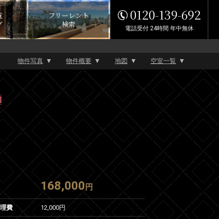
0120-139-692
覧
フリーレント
グ
検索
電話受付 24時間 年中無休
物件写真
物件概要
地図
空室一覧
168,000
円
管理費
12,000円