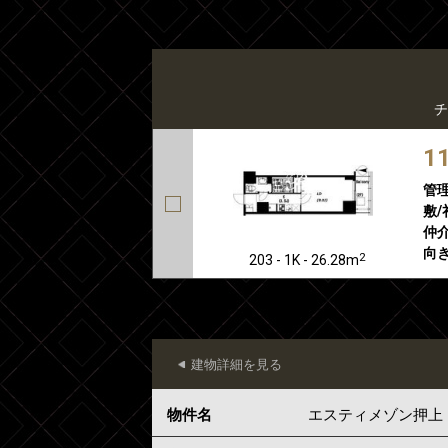
チ
1
管
敷/
仲介
向き
2
203 - 1K - 26.28m
建物詳細を見る
物件名
エスティメゾン押上