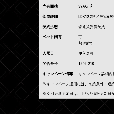
2
専有面積
39.66m
部屋詳細
LDK12.2帖／洋室6.9
契約形態
普通賃貸借契約
ペット飼育
可
敷1積増
入居日
即入居可
問合番号
1246-210
キャンペーン情報
キャンペーン詳細内
※キャンペーン適用には、制約条件・違
※次回更新予定日は、上記の情報更新日