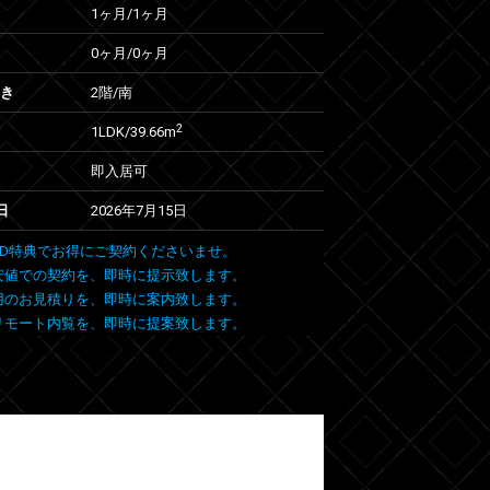
1ヶ月
/
1ヶ月
0ヶ月
/
0ヶ月
向き
2階/南
2
1LDK/39.66m
即入居可
日
2026年7月15日
 FIND特典でお得にご契約くださいませ。
安値での契約を、即時に提示致します。
用のお見積りを、即時に案内致します。
リモート内覧を、即時に提案致します。