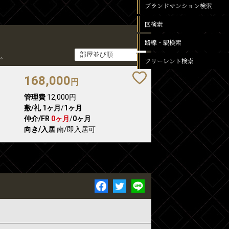
ブランドマンション検索
区検索
路線・駅検索
。
フリーレント検索
168,000
円
管理費
12,000円
敷/礼
1ヶ月
/
1ヶ月
仲介/FR
0ヶ月
/
0ヶ月
向き/入居
南/即入居可