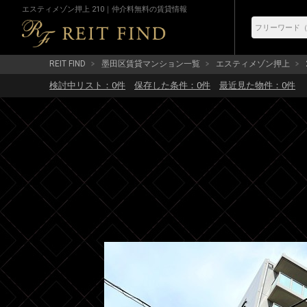
エスティメゾン押上 210｜仲介料無料の賃貸情報
REIT FIND
墨田区賃貸マンション一覧
エスティメゾン押上
検討中リスト：
0
件
保存した条件：
0
件
最近見た物件：
0
件