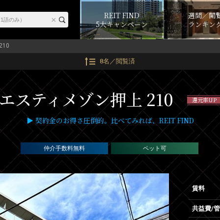
REIT FIND
週間／閲
5大キャンペーン
ランキン
210
8名／閲覧済
エスティメゾン押上 210
還元率UP
▶ 契約金のお得さ圧倒的。比べてみれば、REIT FIND
仲介手数料無料
ペット可
賃料
共益費/