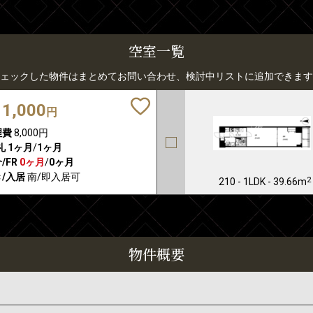
空室一覧
ェックした物件はまとめてお問い合わせ、検討中リストに追加できます
11,000
円
理費
8,000円
礼
1ヶ月
/
1ヶ月
/FR
0ヶ月
/
0ヶ月
/入居
南/即入居可
2
210 - 1LDK - 39.66m
物件概要