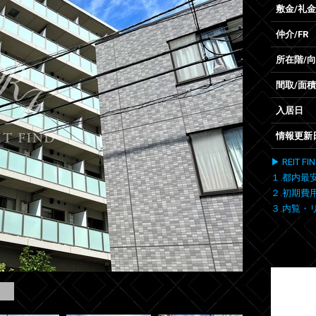
敷金/礼金
仲介/FR
所在階/
間取/面積
入居日
情報更新
▶ REIT
１.都内最
２.初期費
３.内覧・