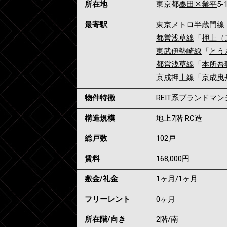
所在地
東京都
墨田区
業平
5-
最寄駅
東京メトロ半蔵門線
都営浅草線
「
押上（
東武伊勢崎線
「
とう
都営浅草線
「
本所吾
京成押上線
「
京成曳
物件特徴
REIT系ブランドマ
構造規模
地上7階 RC造
総戸数
102戸
賃料
168,000
円
敷金/礼金
1ヶ月
/
1ヶ月
フリーレント
0ヶ月
所在階/向き
2階/南