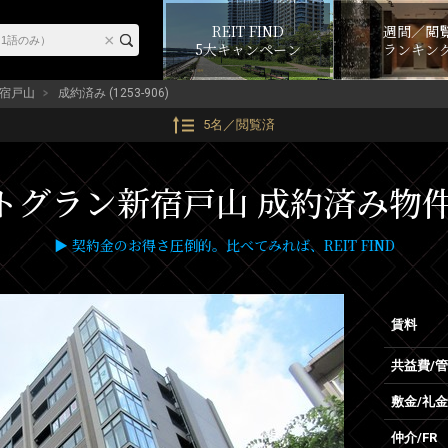
REIT FIND
週間／閲
5大キャンペーン
ランキン
宿戸山
成約済み (1253-906)
5名／閲覧済
グラン新宿戸山 成約済み物件 (1
▶ 契約金のお得さ圧倒的。比べてみれば、REIT FIND
賃料
共益費/
敷金/礼金
仲介/FR