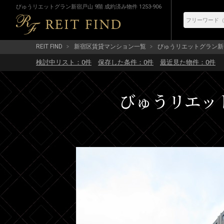
びゅうリエットグラン新宿戸山 9階 成約済み物件 1253-906
REIT FIND
新宿区賃貸マンション一覧
びゅうリエットグラン新
検討中リスト：
0
件
保存した条件：
0
件
最近見た物件：
0
件
びゅうリエット