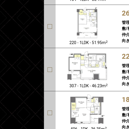
2
管
敷/
仲介
向き
2
220 - 1LDK - 51.95m
2
管
敷/
仲介
向き
2
307 - 1LDK - 46.23m
1
管
敷/
仲介
向き
2