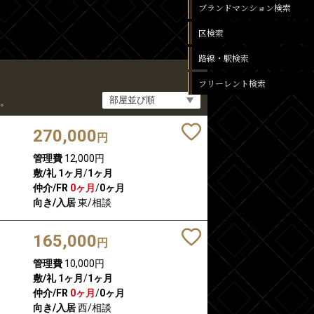
ブランドマンション検索
区検索
路線・駅検索
フリーレント検索
。
270,000
円
管理費
12,000円
敷/礼
1ヶ月
/
1ヶ月
仲介/FR
0ヶ月
/
0ヶ月
向き/入居
東/相談
165,000
円
管理費
10,000円
敷/礼
1ヶ月
/
1ヶ月
仲介/FR
0ヶ月
/
0ヶ月
向き/入居
西/相談