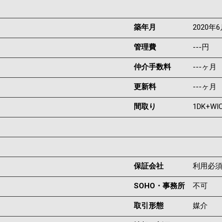
築年月
2020年
管理費
---円
仲介手数料
---ヶ月
更新料
---ヶ月
間取り
1DK+WI
保証会社
利用必
SOHO・事務所
不可
取引形態
媒介