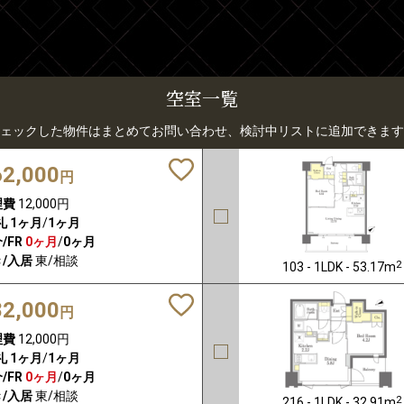
空室一覧
ェックした物件はまとめてお問い合わせ、検討中リストに追加できます
62,000
円
理費
12,000円
礼
1ヶ月
/
1ヶ月
/FR
0ヶ月
/
0ヶ月
/入居
東/相談
2
103 - 1LDK - 53.17m
82,000
円
理費
12,000円
礼
1ヶ月
/
1ヶ月
/FR
0ヶ月
/
0ヶ月
/入居
東/相談
2
216 - 1LDK - 32.91m