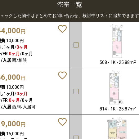
空室一覧
ェックした物件はまとめてお問い合わせ、検討中リストに追加できます
44,000
円
理費
10,000円
礼
1ヶ月
/
0ヶ月
/FR
0ヶ月
/
0ヶ月
/入居
西/相談
2
508 - 1K - 25.88m
46,000
円
理費
10,000円
礼
1ヶ月
/
0ヶ月
/FR
0ヶ月
/
0ヶ月
/入居
西/即入居可
2
814 - 1K - 25.87m
19,000
円
理費
15,000円