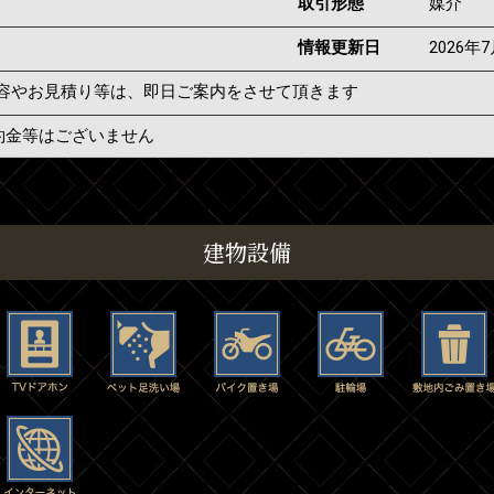
取引形態
媒介
情報更新日
2026年
容やお見積り等は、即日ご案内をさせて頂きます
約金等はございません
建物設備