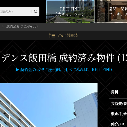
REIT FIND
週間／閲
5大キャンペーン
ランキン
成約済み (1258-905)
7名／閲覧済
ンス飯田橋 成約済み物件 (125
▶ 契約金のお得さ圧倒的。比べてみれば、REIT FIND
賃料
共益費/
敷金/礼金
仲介/FR