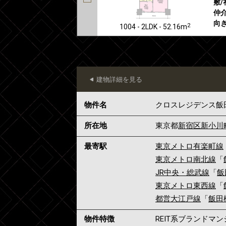
敷/
仲介
向き
2
1004 - 2LDK - 52.16m
建物詳細を見る
物件名
クロスレジデンス飯
所在地
東京都
新宿区
新小川
最寄駅
東京メトロ有楽町線
東京メトロ南北線
「
JR中央・総武線
「
飯
東京メトロ東西線
「
都営大江戸線
「
飯田
物件特徴
REIT系ブランドマ