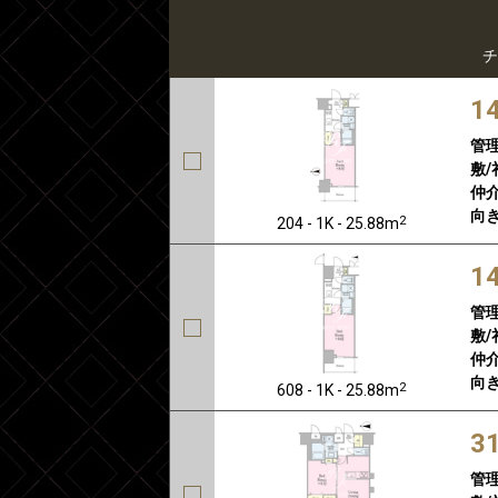
チ
1
管
敷/
仲介
向き
2
204 - 1K - 25.88m
1
管
敷/
仲介
向き
2
608 - 1K - 25.88m
3
管