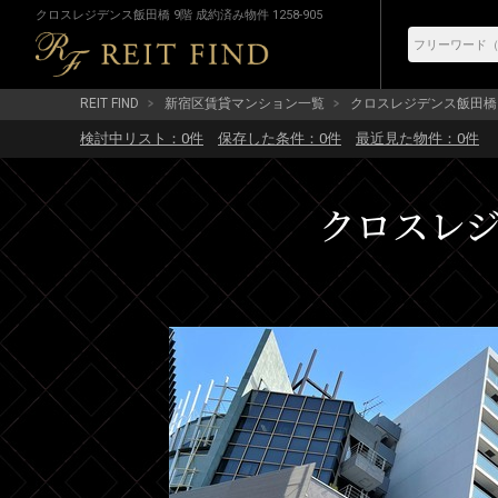
クロスレジデンス飯田橋 9階 成約済み物件 1258-905
REIT FIND
新宿区賃貸マンション一覧
クロスレジデンス飯田橋
検討中リスト：
0
件
保存した条件：
0
件
最近見た物件：
0
件
クロスレジデ