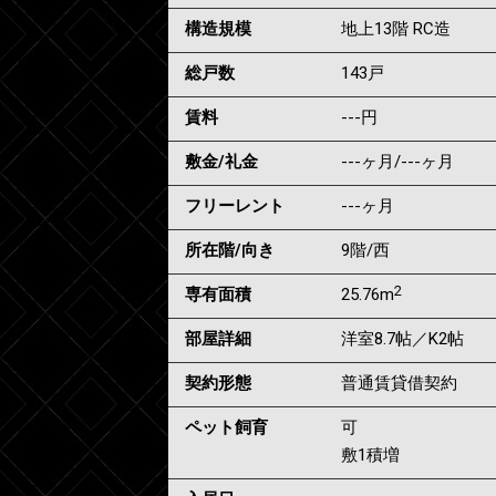
構造規模
地上13階 RC造
総戸数
143戸
賃料
---
円
敷金/礼金
---ヶ月
/
---ヶ月
フリーレント
---ヶ月
所在階/向き
9階/西
2
専有面積
25.76m
部屋詳細
洋室8.7帖／K2帖
契約形態
普通賃貸借契約
ペット飼育
可
敷1積増