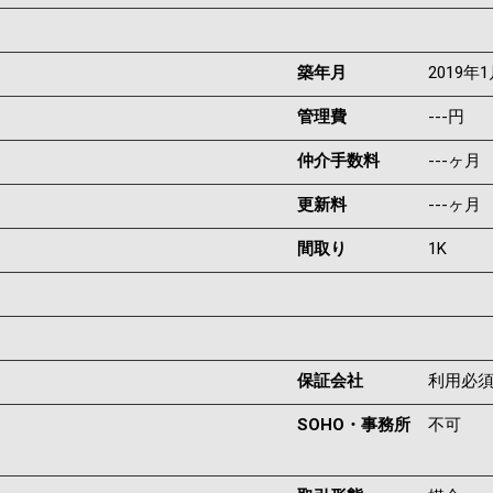
築年月
2019年
管理費
---円
仲介手数料
---ヶ月
更新料
---ヶ月
間取り
1K
保証会社
利用必
SOHO・事務所
不可