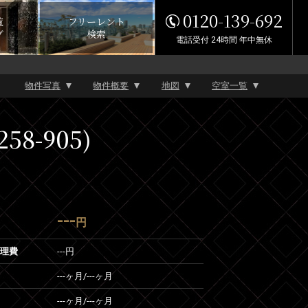
0120-139-692
覧
フリーレント
グ
検索
電話受付 24時間 年中無休
物件写真
物件概要
地図
空室一覧
8-905)
---
円
管理費
---円
---ヶ月
/
---ヶ月
---ヶ月
/
---ヶ月