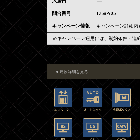
入居日
---
問合番号
1258-905
キャンペーン情報
キャンペーン詳細内
※キャンペーン適用には、制約条件・違
建物詳細を見る