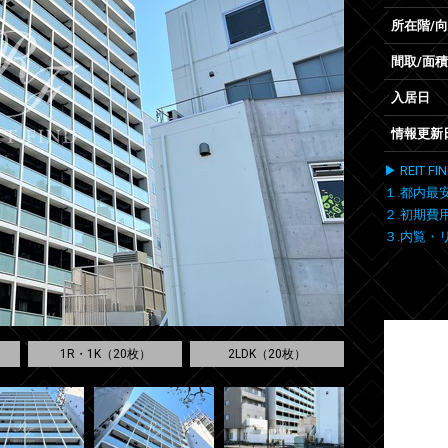
所在階/
間取/面積
入居日
情報更新
▶ REIT
１.都内最
２.初期費
３.内覧・
1R・1K（20枚）
2LDK（20枚）