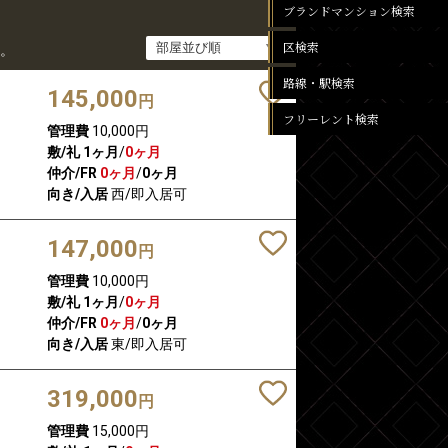
ブランドマンション検索
区検索
。
路線・駅検索
145,000
円
フリーレント検索
管理費
10,000円
敷/礼
1ヶ月
/
0ヶ月
仲介/FR
0ヶ月
/
0ヶ月
向き/入居
西/即入居可
147,000
円
管理費
10,000円
敷/礼
1ヶ月
/
0ヶ月
仲介/FR
0ヶ月
/
0ヶ月
向き/入居
東/即入居可
319,000
円
管理費
15,000円