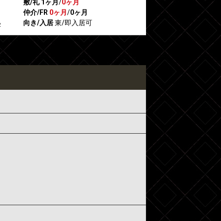
敷/礼
1ヶ月
/
0ヶ月
仲介/FR
0ヶ月
/
0ヶ月
向き/入居
東/即入居可
2