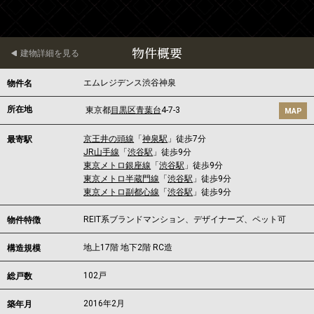
物件概要
建物詳細を見る
エムレジデンス渋谷神泉
物件名
所在地
東京都
目黒区
青葉台
4-7-3
MAP
京王井の頭線
「
神泉駅
」徒歩7分
最寄駅
JR山手線
「
渋谷駅
」徒歩9分
東京メトロ銀座線
「
渋谷駅
」徒歩9分
東京メトロ半蔵門線
「
渋谷駅
」徒歩9分
東京メトロ副都心線
「
渋谷駅
」徒歩9分
REIT系ブランドマンション、デザイナーズ、ペット可
物件特徴
地上17階 地下2階 RC造
構造規模
102戸
総戸数
2016年2月
築年月