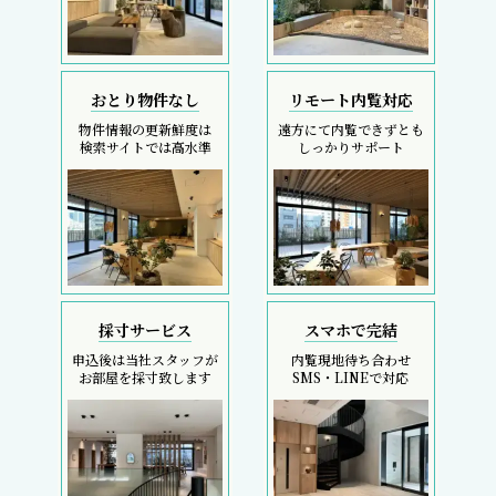
おとり物件なし
リモート内覧対応
物件情報の更新鮮度は
遠方にて内覧できずとも
検索サイトでは高水準
しっかりサポート
採寸サービス
スマホで完結
申込後は当社スタッフが
内覧現地待ち合わせ
お部屋を採寸致します
SMS・LINEで対応