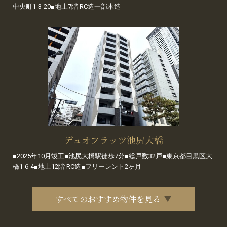
中央町1-3-20■地上7階 RC造一部木造
デュオフラッツ池尻大橋
■2025年10月竣工■池尻大橋駅徒歩7分■総戸数32戸■東京都目黒区大
橋1-6-4■地上12階 RC造■フリーレント2ヶ月
すべてのおすすめ物件を見る