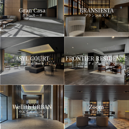
Gran Casa
BRANSIESTA
グランカーサ
ブランシエスタ
ASYL COURT
FRONTIER RESIDENCE
アジールコート
フロンティアレジデンス
Wellith URBAN
Zoom
ウエリスアーバン
ズーム