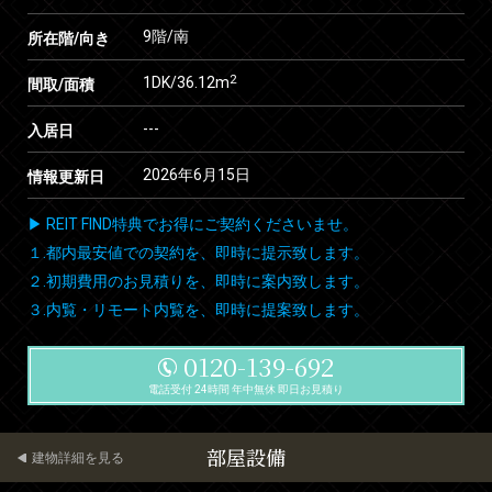
9階/南
所在階/向き
2
1DK/36.12m
間取/面積
---
入居日
2026年6月15日
情報更新日
▶ REIT FIND特典でお得にご契約くださいませ。
１.都内最安値での契約を、即時に提示致します。
２.初期費用のお見積りを、即時に案内致します。
３.内覧・リモート内覧を、即時に提案致します。
0120-139-692
電話受付 24時間 年中無休 即日お見積り
部屋設備
建物詳細を見る