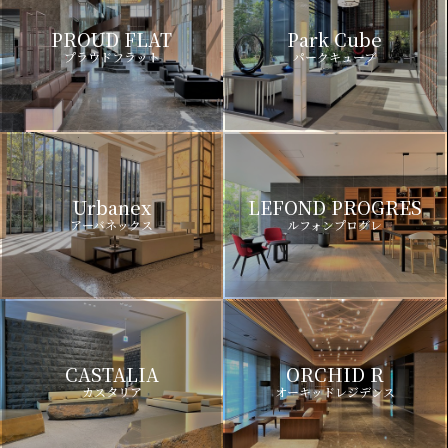
PROUD FLAT
Park Cube
プラウドフラット
パークキューブ
Urbanex
LEFOND PROGRES
アーバネックス
ルフォンプログレ
CASTALIA
ORCHID R
カスタリア
オーキッドレジデンス