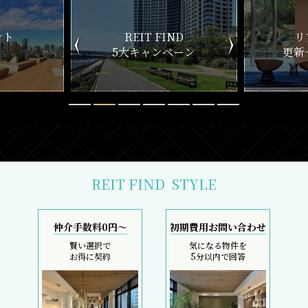
ND
リアルタイム
新
ペーン
更新一覧チェック
REIT FIND
STYLE
仲介手数料0円～
初期費用お問い合わせ
賢い選択で
気になる物件を
お得に契約
5分以内で回答