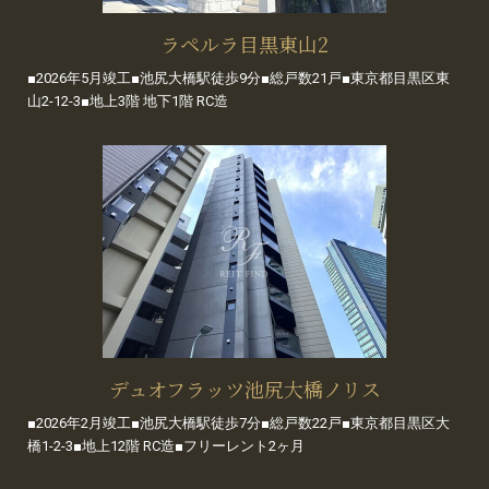
ラペルラ目黒東山2
■2026年5月竣工■池尻大橋駅徒歩9分■総戸数21戸■東京都目黒区東
山2-12-3■地上3階 地下1階 RC造
デュオフラッツ池尻大橋ノリス
■2026年2月竣工■池尻大橋駅徒歩7分■総戸数22戸■東京都目黒区大
橋1-2-3■地上12階 RC造■フリーレント2ヶ月