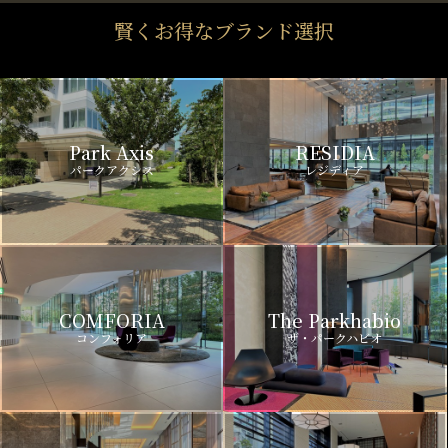
賢くお得なブランド選択
Park Axis
RESIDIA
パークアクシス
レジディア
COMFORIA
The Parkhabio
コンフォリア
ザ・パークハビオ