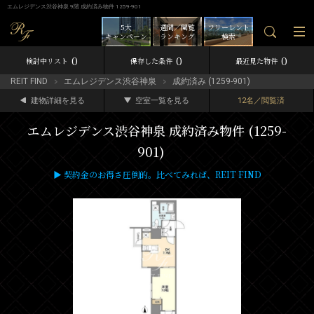
エムレジデンス渋谷神泉 9階 成約済み物件 1259-901
5大
週間／閲覧
フリーレント
キャンペーン
ランキング
検索
0
0
0
検討中リスト
保存した条件
最近見た物件
REIT FIND
エムレジデンス渋谷神泉
成約済み (1259-901)
建物詳細を見る
空室一覧を見る
12名／閲覧済
エムレジデンス渋谷神泉 成約済み物件 (1259-
901)
▶ 契約金のお得さ圧倒的。比べてみれば、REIT FIND