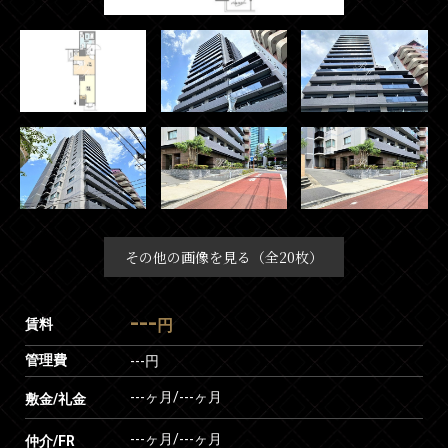
その他の画像を見る（全20枚）
---
賃料
円
管理費
---円
---ヶ月
/
---ヶ月
敷金/礼金
---ヶ月
/
---ヶ月
仲介/FR