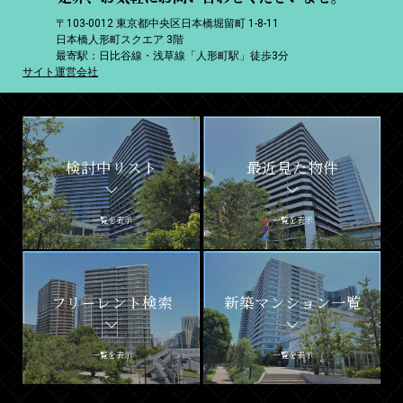
〒103-0012 東京都中央区日本橋堀留町 1-8-11
日本橋人形町スクエア 3階
最寄駅：日比谷線・浅草線「人形町駅」徒歩3分
サイト運営会社
検討中リスト
最近見た物件
一覧を表示
一覧を表示
フリーレント検索
新築マンション一覧
一覧を表示
一覧を表示