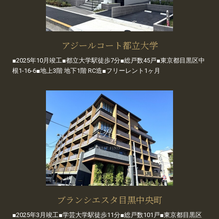
アジールコート都立大学
■2025年10月竣工■都立大学駅徒歩7分■総戸数45戸■東京都目黒区中
根1-16-6■地上3階 地下1階 RC造■フリーレント1ヶ月
ブランシエスタ目黒中央町
■2025年3月竣工■学芸大学駅徒歩11分■総戸数101戸■東京都目黒区