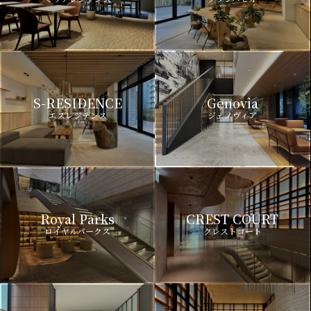
S-RESIDENCE
Genovia
エスレジデンス
ジェノヴィア
Royal Parks
CREST COURT
ロイヤルパークス
クレストコート