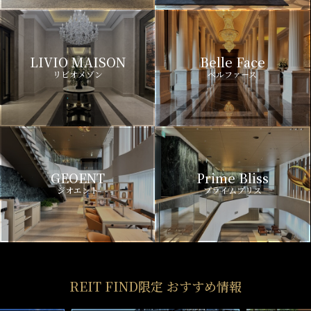
LIVIO MAISON
Belle Face
リビオメゾン
ベルファース
GEOENT
Prime Bliss
ジオエント
プライムブリス
REIT FIND限定 おすすめ情報