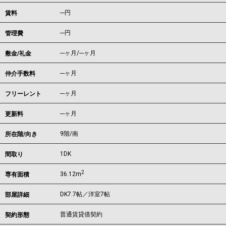
---
円
賃料
---円
管理費
---ヶ月
/
---ヶ月
敷金/礼金
---ヶ月
仲介手数料
---ヶ月
フリーレント
---ヶ月
更新料
9階/南
所在階/向き
1DK
間取り
2
36.12m
専有面積
DK7.7帖／洋室7帖
部屋詳細
普通賃貸借契約
契約形態