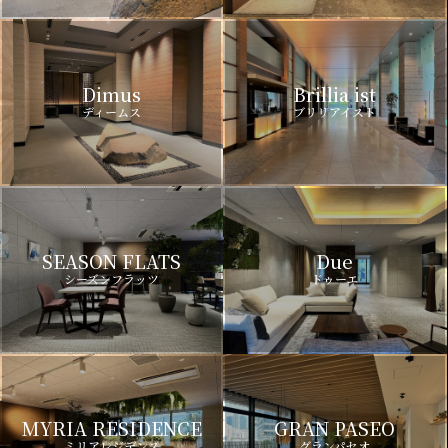
Dimus
Brillia ist
ディームス
ブリリアイスト
SEASON FLATS
Due
シーズンフラッツ
ドゥーエ
MYRIA RESIDENCE
GRAN PASEO
ミリアレジデンス
グランパセオ