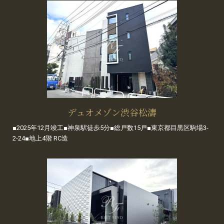
デュオメゾン渋谷松濤
■2025年12月竣工■神泉駅徒歩5分■総戸数15戸■東京都目黒区駒場3-
2-24■地上4階 RC造