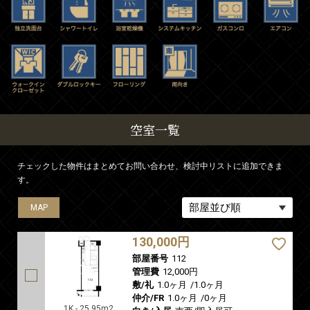
空室一覧
チェックした物件はまとめてお問い合わせ、検討中リストに追加できま
す。
MAP
MAP
MAP
MAP
MAP
130,000円
部屋番号
112
管理費
12,000円
敷/礼
1.0ヶ月
/
1.0ヶ月
仲介/FR
1.0ヶ月
/
0ヶ月
1K - 25.95m2