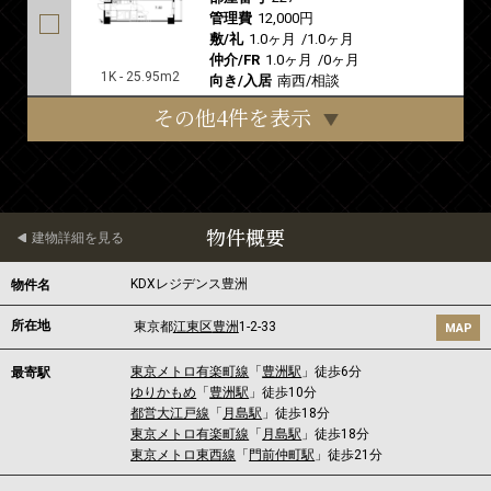
管理費
12,000円
敷/礼
1.0ヶ月
/
1.0ヶ月
仲介/FR
1.0ヶ月
/
0ヶ月
1K - 25.95m2
向き/入居
南西/相談
その他4件を表示
物件概要
建物詳細を見る
KDXレジデンス豊洲
物件名
所在地
東京都
江東区
豊洲
1-2-33
MAP
東京メトロ有楽町線
「
豊洲駅
」徒歩6分
最寄駅
ゆりかもめ
「
豊洲駅
」徒歩10分
都営大江戸線
「
月島駅
」徒歩18分
東京メトロ有楽町線
「
月島駅
」徒歩18分
東京メトロ東西線
「
門前仲町駅
」徒歩21分