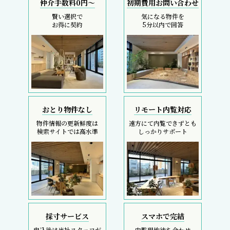
仲介手数料0円～
初期費用お問い合わせ
賢い選択で
気になる物件を
お得に契約
5分以内で回答
おとり物件なし
リモート内覧対応
物件情報の更新鮮度は
遠方にて内覧できずとも
検索サイトでは高水準
しっかりサポート
採寸サービス
スマホで完結
申込後は当社スタッフが
内覧現地待ち合わせ