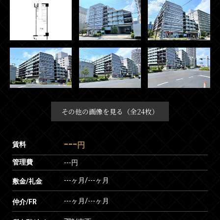
その他の画像を見る（全24枚）
---
賃料
円
管理費
---円
---ヶ月
/
---ヶ月
敷金/礼金
---ヶ月
/
---ヶ月
仲介/FR