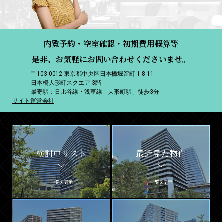
内覧予約・空室確認・初期費用概算等
是非、お気軽にお問い合わせくださいませ。
〒103-0012 東京都中央区日本橋堀留町 1-8-11
日本橋人形町スクエア 3階
最寄駅：日比谷線・浅草線「人形町駅」徒歩3分
サイト運営会社
検討中リスト
最近見た物件
一覧を表示
一覧を表示