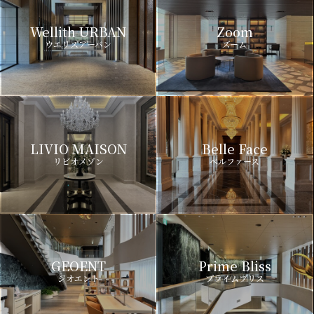
Wellith URBAN
Zoom
ウエリスアーバン
ズーム
LIVIO MAISON
Belle Face
リビオメゾン
ベルファース
GEOENT
Prime Bliss
ジオエント
プライムブリス