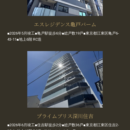
エスレジデンス亀戸バーム
■2026年5月竣工■亀戸駅徒歩6分■総戸数19戸■東京都江東区亀戸6-
43-11■地上6階 RC造
プライムブリス深川住吉
■2026年6月竣工■住吉駅徒歩2分■総戸数36戸■東京都江東区住吉2-