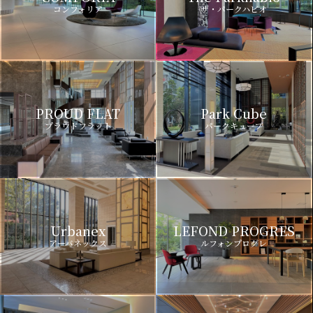
コンフォリア
ザ・パークハビオ
PROUD FLAT
Park Cube
プラウドフラット
パークキューブ
Urbanex
LEFOND PROGRES
アーバネックス
ルフォンプログレ