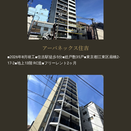
アーバネックス住吉
■2026年8月竣工■住吉駅徒歩5分■総戸数35戸■東京都江東区扇橋2-
17-2■地上13階 RC造■フリーレント2ヶ月