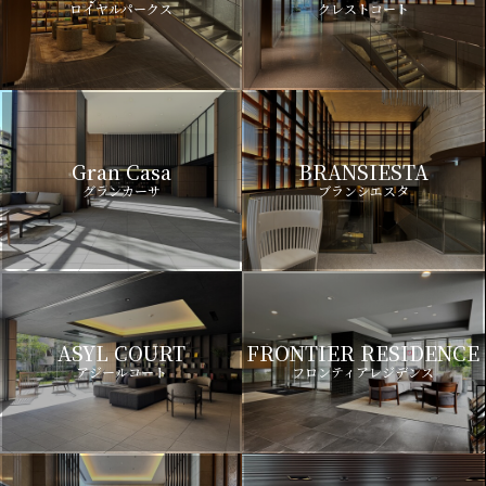
ロイヤルパークス
クレストコート
Gran Casa
BRANSIESTA
グランカーサ
ブランシエスタ
ASYL COURT
FRONTIER RESIDENCE
アジールコート
フロンティアレジデンス