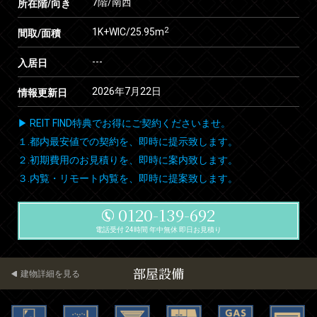
7階/南西
所在階/向き
2
1K+WIC/25.95m
間取/面積
---
入居日
2026年7月22日
情報更新日
▶ REIT FIND特典でお得にご契約くださいませ。
１.都内最安値での契約を、即時に提示致します。
２.初期費用のお見積りを、即時に案内致します。
３.内覧・リモート内覧を、即時に提案致します。
0120-139-692
電話受付 24時間 年中無休 即日お見積り
部屋設備
建物詳細を見る