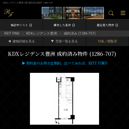
KDXレジデンス豊洲 7階 成約済み物件 1286-707
5大
週間／閲覧
フリーレント
キャンペーン
ランキング
検索
0
0
0
検討中リスト
保存した条件
最近見た物件
REIT FIND
KDXレジデンス豊洲
成約済み (1286-707)
建物詳細を見る
空室一覧を見る
15名／閲覧済
KDXレジデンス豊洲 成約済み物件 (1286-707)
▶ 契約金のお得さ圧倒的。比べてみれば、REIT FIND