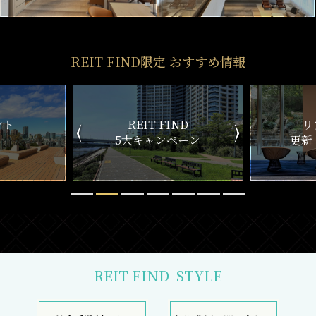
REIT FIND限定 おすすめ情報
ND
リアルタイム
新
ペーン
更新一覧チェック
REIT FIND
STYLE