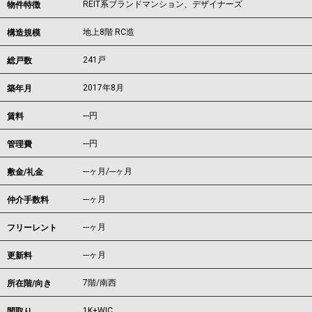
REIT系ブランドマンション、デザイナーズ
物件特徴
地上8階 RC造
構造規模
241戸
総戸数
2017年8月
築年月
---
円
賃料
---円
管理費
---ヶ月
/
---ヶ月
敷金/礼金
---ヶ月
仲介手数料
---ヶ月
フリーレント
---ヶ月
更新料
7階/南西
所在階/向き
1K+WIC
間取り