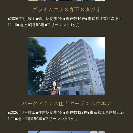
プライムブリス森下スタジオ
■2026年1月竣工■菊川駅徒歩4分■総戸数16戸■東京都江東区森下4-
11-10■地上10階 RC造■フリーレント1ヶ月
パークアクシス住吉ガーデンスクエア
■2026年7月竣工■住吉駅徒歩4分■総戸数128戸■東京都江東区猿江2-
1-11■地上11階 RC造■フリーレント1ヶ月