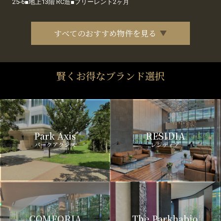
25-6■地上13階 RC造■フリーレント2ヶ月
すべてのおすすめ物件を見る
賢くお得なブランド選択
Park Axis
RESIDIA
パークアクシス
レジディア
COMFORIA
The Parkhabio