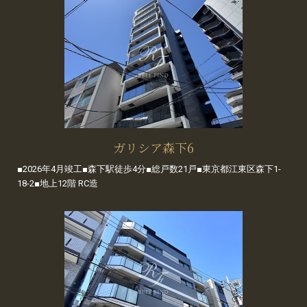
ガリシア森下6
■2026年4月竣工■森下駅徒歩4分■総戸数21戸■東京都江東区森下1-
18-2■地上12階 RC造