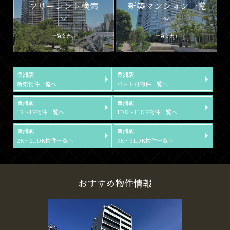
フリーレント検索
新築マンション一覧
一覧を表示
一覧を表示
豊洲駅
豊洲駅
新築物件一覧へ
ペット可物件一覧へ
豊洲駅
豊洲駅
1R～1K物件一覧へ
1DK～1LDK物件一覧へ
豊洲駅
豊洲駅
2K～2LDK物件一覧へ
3K～3LDK物件一覧へ
おすすめ物件情報