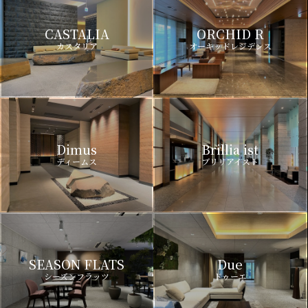
CASTALIA
ORCHID R
カスタリア
オーキッドレジデンス
Dimus
Brillia ist
ディームス
ブリリアイスト
SEASON FLATS
Due
シーズンフラッツ
ドゥーエ