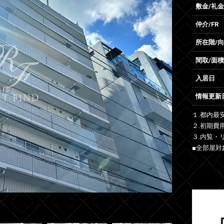
敷金/礼金
仲介/FR
所在階/
間取/面積
入居日
情報更新
１.都内最
２.初期費
３.内覧・
■全部屋対