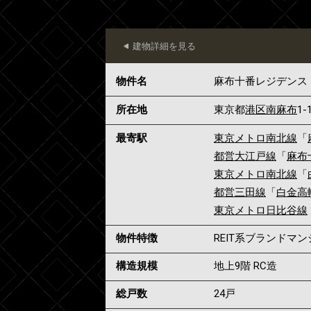
建物詳細を見る
物件名
麻布十番レジデンス
所在地
東京都
港区
南麻布
1-
最寄駅
東京メトロ南北線
「
都営大江戸線
「
麻布
東京メトロ南北線
「
都営三田線
「
白金高
東京メトロ日比谷線
物件特徴
REIT系ブランドマ
構造規模
地上9階 RC造
総戸数
24戸