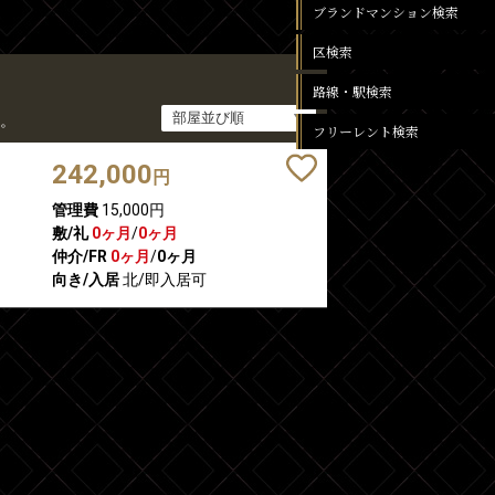
ブランドマンション検索
区検索
路線・駅検索
。
フリーレント検索
242,000
円
管理費
15,000円
敷/礼
0ヶ月
/
0ヶ月
仲介/FR
0ヶ月
/
0ヶ月
向き/入居
北/即入居可