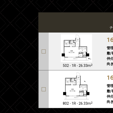
チ
1
管
敷/
仲介
向き
2
502 - 1R - 26.33m
1
管
敷/
仲介
向き
2
802 - 1R - 26.33m