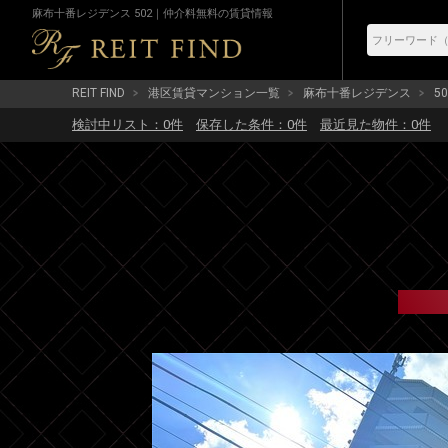
麻布十番レジデンス 502｜仲介料無料の賃貸情報
REIT FIND
港区賃貸マンション一覧
麻布十番レジデンス
50
検討中リスト：
0
件
保存した条件：
0
件
最近見た物件：
0
件