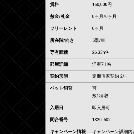
賃料
160,000
円
敷金/礼金
0ヶ月
/
0ヶ月
フリーレント
0ヶ月
所在階/向き
5階/東
2
専有面積
26.33m
部屋詳細
洋室7.1帖
契約形態
定期借家契約 2年
ペット飼育
可
敷1積増
入居日
即入居可
問合番号
1320-502
キャンペーン情報
キャンペーン詳細内