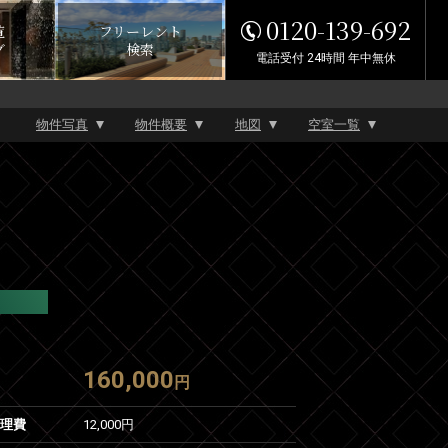
0120-139-692
覧
フリーレント
グ
検索
電話受付 24時間 年中無休
物件写真
物件概要
地図
空室一覧
160,000
円
管理費
12,000円