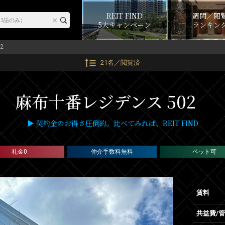
REIT FIND
週間／閲
5大キャンペーン
ランキン
2
21名／閲覧済
麻布十番レジデンス 502
▶ 契約金のお得さ圧倒的。比べてみれば、REIT FIND
礼金0
仲介手数料無料
ペット可
賃料
共益費/