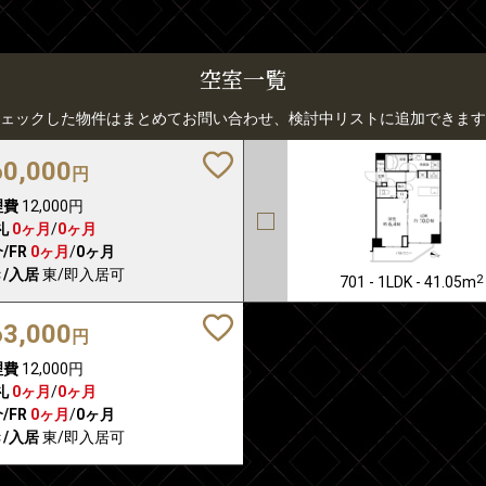
空室一覧
ェックした物件はまとめてお問い合わせ、検討中リストに追加できます
60,000
円
理費
12,000円
礼
0ヶ月
/
0ヶ月
/FR
0ヶ月
/
0ヶ月
/入居
東/即入居可
2
701 - 1LDK - 41.05m
63,000
円
理費
12,000円
礼
0ヶ月
/
0ヶ月
/FR
0ヶ月
/
0ヶ月
/入居
東/即入居可