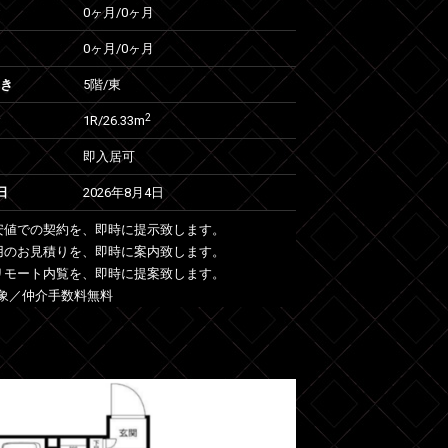
0ヶ月
/
0ヶ月
0ヶ月
/
0ヶ月
向き
5階/東
2
1R/26.33m
即入居可
日
2026年8月4日
安値での契約を、即時に提示致します。
用のお見積りを、即時に案内致します。
リモート内覧を、即時に提案致します。
象／仲介手数料無料