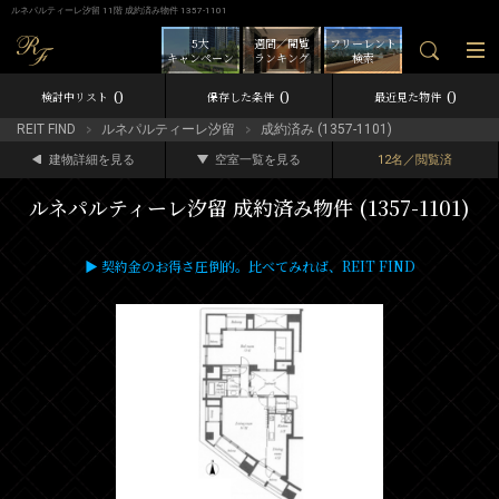
ルネパルティーレ汐留 11階 成約済み物件 1357-1101
5大
週間／閲覧
フリーレント
キャンペーン
ランキング
検索
0
0
0
検討中リスト
保存した条件
最近見た物件
REIT FIND
ルネパルティーレ汐留
成約済み (1357-1101)
建物詳細を見る
空室一覧を見る
12名／閲覧済
ルネパルティーレ汐留 成約済み物件 (1357-1101)
▶ 契約金のお得さ圧倒的。比べてみれば、REIT FIND