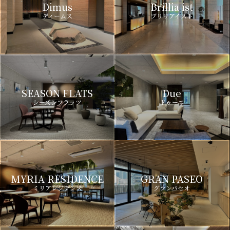
Dimus
Brillia ist
ディームス
ブリリアイスト
SEASON FLATS
Due
シーズンフラッツ
ドゥーエ
MYRIA RESIDENCE
GRAN PASEO
ミリアレジデンス
グランパセオ