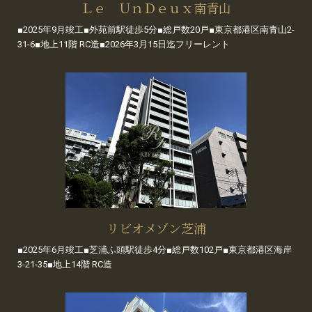
Ｌｅ ＵｎＤｅｕｘ南青山
■2025年9月竣工■外苑前駅徒歩5分■総戸数20戸■東京都港区南青山2-
31-6■地上11階 RC造■2026年3月15日迄フリーレント
リビオメゾン芝浦
■2025年6月竣工■芝浦ふ頭駅徒歩4分■総戸数102戸■東京都港区海岸
3-21-35■地上14階 RC造