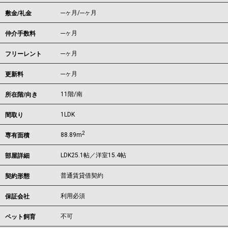
---ヶ月
/
---ヶ月
敷金/礼金
---ヶ月
仲介手数料
---ヶ月
フリーレント
---ヶ月
更新料
11階/南
所在階/向き
1LDK
間取り
2
88.89m
専有面積
LDK25.1帖／洋室15.4帖
部屋詳細
普通賃貸借契約
契約形態
利用必須
保証会社
不可
ペット飼育