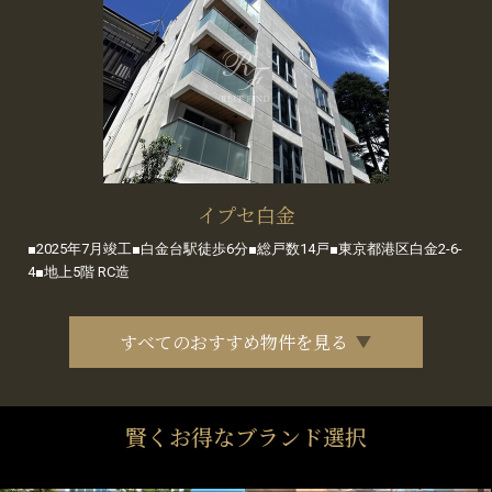
イプセ白金
■2025年7月竣工■白金台駅徒歩6分■総戸数14戸■東京都港区白金2-6-
4■地上5階 RC造
すべてのおすすめ物件を見る
賢くお得なブランド選択