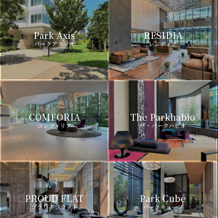
Park Axis
RESIDIA
パークアクシス
レジディア
COMFORIA
The Parkhabio
コンフォリア
ザ・パークハビオ
PROUD FLAT
Park Cube
プラウドフラット
パークキューブ