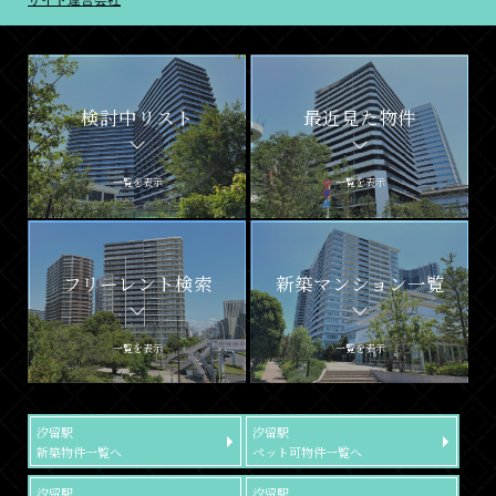
検討中リスト
最近見た物件
一覧を表示
一覧を表示
フリーレント検索
新築マンション一覧
一覧を表示
一覧を表示
汐留駅
汐留駅
新築物件一覧へ
ペット可物件一覧へ
汐留駅
汐留駅