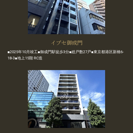
イプセ御成門
■2025年10月竣工■御成門駅徒歩3分■総戸数27戸■東京都港区新橋6-
18-3■地上15階 RC造