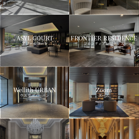
ASYL COURT
FRONTIER RESIDENCE
アジールコート
フロンティアレジデンス
Wellith URBAN
Zoom
ウエリスアーバン
ズーム