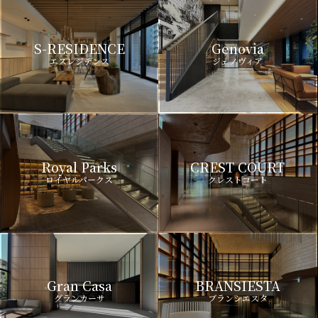
S-RESIDENCE
Genovia
エスレジデンス
ジェノヴィア
Royal Parks
CREST COURT
ロイヤルパークス
クレストコート
Gran Casa
BRANSIESTA
グランカーサ
ブランシエスタ