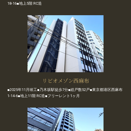
18-16■地上5階 RC造
リビオメゾン西麻布
■2025年11月竣工■乃木坂駅徒歩7分■総戸数52戸■東京都港区西麻布
1-14-6■地上11階 RC造■フリーレント1ヶ月