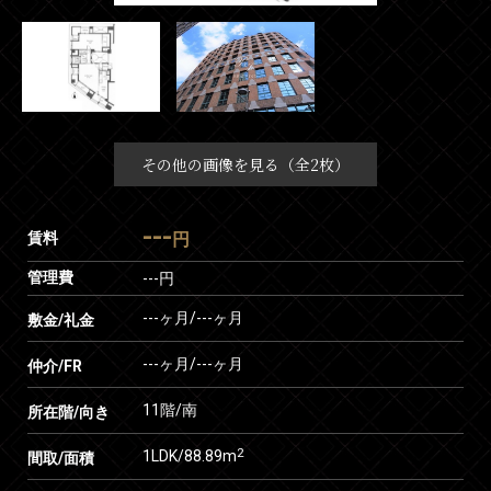
その他の画像を見る（全2枚）
---
賃料
円
管理費
---円
---ヶ月
/
---ヶ月
敷金/礼金
---ヶ月
/
---ヶ月
仲介/FR
11階/南
所在階/向き
2
1LDK/88.89m
間取/面積