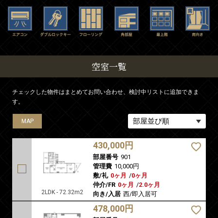
空室一覧
チェックした物件はまとめてお問い合わせ、検討中リストに追加できま
す。
MAP
MAP
MAP
MAP
430,000円
部屋番号
901
管理費
10,000円
敷/礼
0ヶ月
/
0ヶ月
仲介/FR
0ヶ月
/
2.0ヶ月
2LDK - 72.32m2
向き/入居
西/即入居可
478,000円