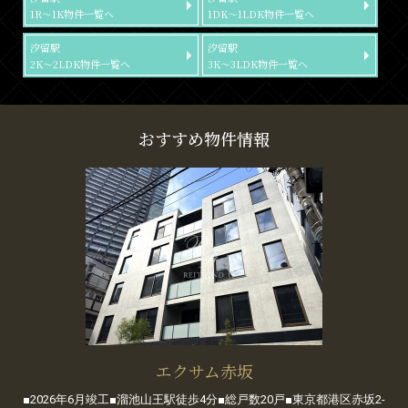
1R～1K物件一覧へ
1DK～1LDK物件一覧へ
汐留駅
汐留駅
2K～2LDK物件一覧へ
3K～3LDK物件一覧へ
おすすめ物件情報
エクサム赤坂
■2026年6月竣工■溜池山王駅徒歩4分■総戸数20戸■東京都港区赤坂2-