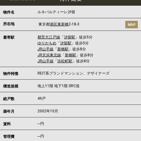
ルネパルティーレ汐留
物件名
所在地
東京都
港区
東新橋
2-18-3
MAP
都営大江戸線
「
汐留駅
」徒歩5分
最寄駅
ゆりかもめ
「
汐留駅
」徒歩5分
JR山手線
「
新橋駅
」徒歩8分
JR京浜東北線
「
新橋駅
」徒歩8分
JR山手線
「
浜松町駅
」徒歩8分
REIT系ブランドマンション、デザイナーズ
物件特徴
地上11階 地下1階 SRC造
構造規模
49戸
総戸数
2002年10月
築年月
---
円
賃料
---円
管理費