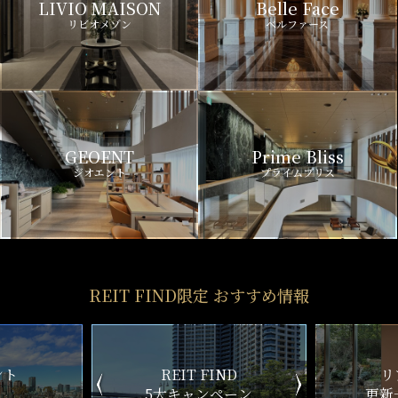
LIVIO MAISON
Belle Face
リビオメゾン
ベルファース
GEOENT
Prime Bliss
ジオエント
プライムブリス
REIT FIND限定 おすすめ情報
ND
リアルタイム
新
ペーン
更新一覧チェック