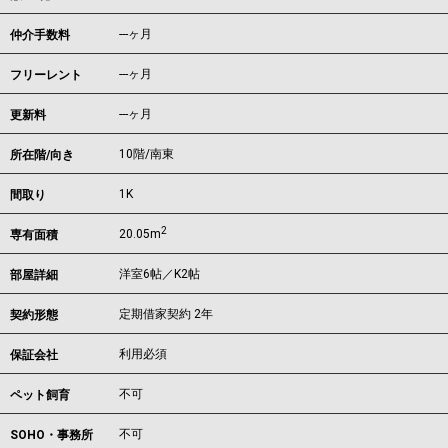
---ヶ月
仲介手数料
---ヶ月
フリーレント
---ヶ月
更新料
10階/南東
所在階/向き
1K
間取り
2
20.05m
専有面積
洋室6帖／K2帖
部屋詳細
定期借家契約 2年
契約形態
利用必須
保証会社
不可
ペット飼育
不可
SOHO・事務所