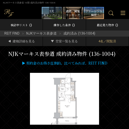
NJKマーキス表参道 10階 成約済み物件 136-1004
5大
週間／閲覧
フリーレント
キャンペーン
ランキング
検索
0
0
0
検討中リスト
保存した条件
最近見た物件
REIT FIND
NJKマーキス表参道
成約済み (136-1004)
建物詳細を見る
空室一覧を見る
4名／閲覧済
NJKマーキス表参道 成約済み物件 (136-1004)
▶ 契約金のお得さ圧倒的。比べてみれば、REIT FIND