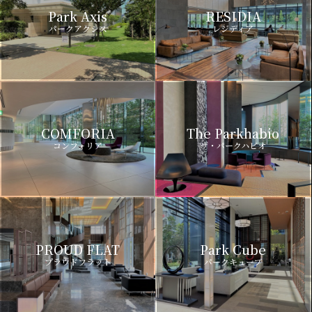
Park Axis
RESIDIA
パークアクシス
レジディア
COMFORIA
The Parkhabio
コンフォリア
ザ・パークハビオ
PROUD FLAT
Park Cube
プラウドフラット
パークキューブ