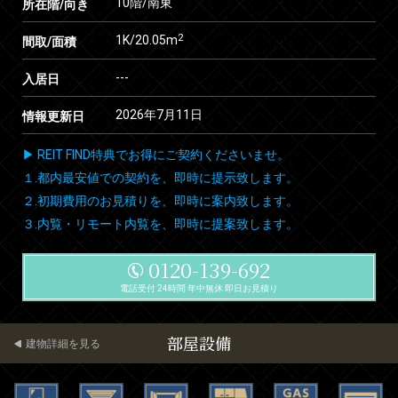
10階/南東
所在階/向き
2
1K/20.05m
間取/面積
---
入居日
2026年7月11日
情報更新日
▶ REIT FIND特典でお得にご契約くださいませ。
１.都内最安値での契約を、即時に提示致します。
２.初期費用のお見積りを、即時に案内致します。
３.内覧・リモート内覧を、即時に提案致します。
0120-139-692
電話受付 24時間 年中無休 即日お見積り
部屋設備
建物詳細を見る