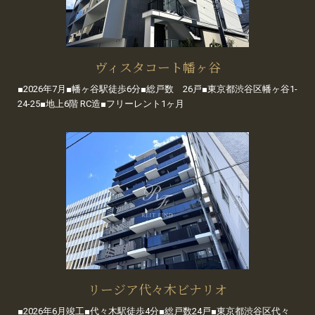
ヴィスタコート幡ヶ谷
■2026年7月■幡ヶ谷駅徒歩6分■総戸数 26戸■東京都渋谷区幡ヶ谷1-
24-25■地上6階 RC造■フリーレント1ヶ月
リージア代々木ビナリオ
■2026年6月竣工■代々木駅徒歩4分■総戸数24戸■東京都渋谷区代々