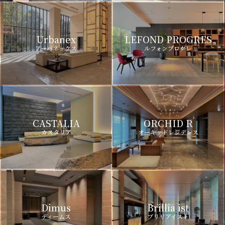
Urbanex
LEFOND PROGRES
アーバネックス
ルフォンプログレ
CASTALIA
ORCHID R
カスタリア
オーキッドレジデンス
Dimus
Brillia ist
ディームス
ブリリアイスト