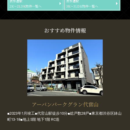
表参道駅
表参道駅
2K～2LDK物件一覧へ
3K～3LDK物件一覧へ
おすすめ物件情報
アーバンパークグラン代官山
■2023年1月竣工■代官山駅徒歩10分■総戸数28戸■東京都渋谷区鉢山
町13-18■地上5階 地下1階 RC造