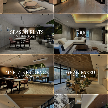
SEASON FLATS
Due
シーズンフラッツ
ドゥーエ
MYRIA RESIDENCE
GRAN PASEO
ミリアレジデンス
グランパセオ