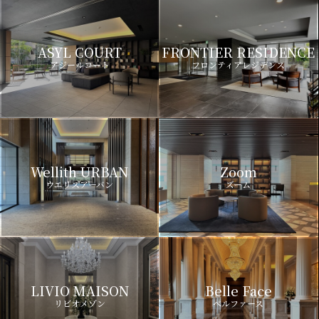
ASYL COURT
FRONTIER RESIDENCE
アジールコート
フロンティアレジデンス
Wellith URBAN
Zoom
ウエリスアーバン
ズーム
LIVIO MAISON
Belle Face
リビオメゾン
ベルファース