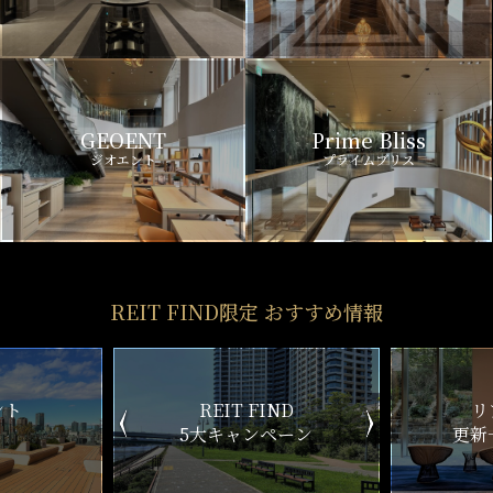
GEOENT
Prime Bliss
ジオエント
プライムブリス
REIT FIND限定 おすすめ情報
IT FIND
リアルタイム
キャンペーン
更新一覧チェック