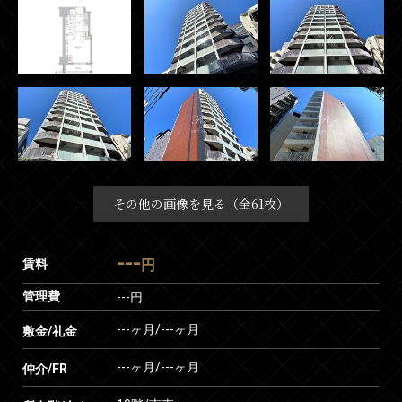
その他の画像を見る（全61枚）
---
賃料
円
管理費
---円
---ヶ月
/
---ヶ月
敷金/礼金
---ヶ月
/
---ヶ月
仲介/FR