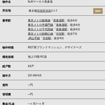
NJKマーキス表参道
物件名
所在地
東京都
渋谷区
渋谷
2-1-7
MAP
東京メトロ銀座線
「
表参道駅
」徒歩6分
最寄駅
東京メトロ半蔵門線
「
表参道駅
」徒歩6分
東京メトロ千代田線
「
表参道駅
」徒歩6分
東京メトロ副都心線
「
渋谷駅
」徒歩7分
JR山手線
「
渋谷駅
」徒歩9分
REIT系ブランドマンション、デザイナーズ
物件特徴
地上15階 RC造
構造規模
60戸
総戸数
2014年9月
築年月
---
円
賃料
---円
管理費
---ヶ月
/
---ヶ月
敷金/礼金