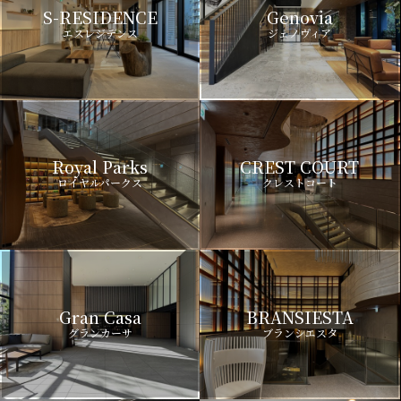
S-RESIDENCE
Genovia
エスレジデンス
ジェノヴィア
Royal Parks
CREST COURT
ロイヤルパークス
クレストコート
Gran Casa
BRANSIESTA
グランカーサ
ブランシエスタ