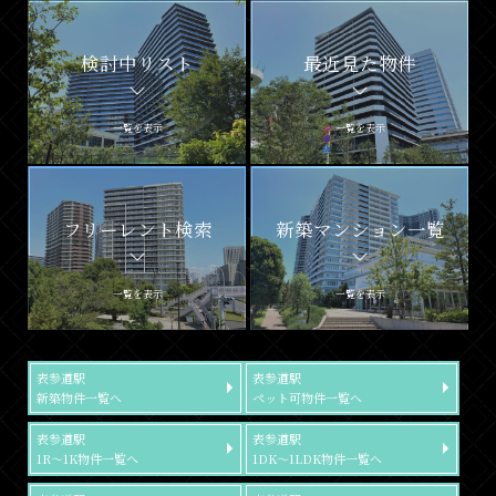
検討中リスト
最近見た物件
一覧を表示
一覧を表示
フリーレント検索
新築マンション一覧
一覧を表示
一覧を表示
表参道駅
表参道駅
新築物件一覧へ
ペット可物件一覧へ
表参道駅
表参道駅
1R～1K物件一覧へ
1DK～1LDK物件一覧へ