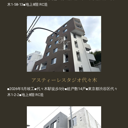
木1-58-13■地上8階 RC造
アスティーレスタジオ代々木
■2026年5月竣工■代々木駅徒歩5分■総戸数14戸■東京都渋谷区代々
木1-2-2■地上8階 RC造