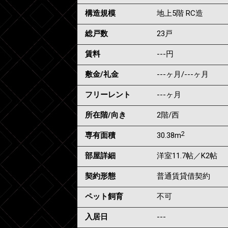
構造規模
地上5階 RC造
総戸数
23戸
賃料
---
円
敷金/礼金
---ヶ月
/
---ヶ月
フリーレント
---ヶ月
所在階/向き
2階/西
2
専有面積
30.38m
部屋詳細
洋室11.7帖／K2帖
契約形態
普通賃貸借契約
ペット飼育
不可
入居日
---