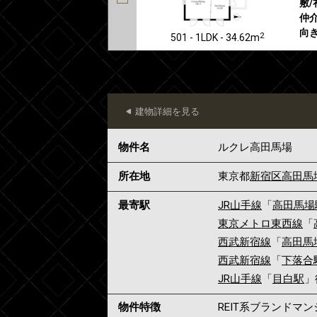
敷/
仲介
向き
2
501 - 1LDK - 34.62m
建物詳細を見る
物件名
ルクレ高田馬場
所在地
東京都
新宿区
高田馬
最寄駅
JR山手線
「
高田馬場
東京メトロ東西線
「
西武新宿線
「
高田馬
西武新宿線
「
下落合
JR山手線
「
目白駅
」
物件特徴
REIT系ブランドマ