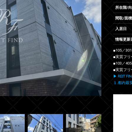
所在階/
間取/面積
入居日
情報更新
■105／3
■実質フリ
■103／4
■実質フリ
▶ REIT
１.都内最