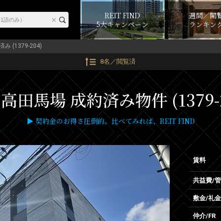
REIT FIND
週間／閲
5大キャンペーン
ランキン
み (1379-204)
8名／閲覧済
高田馬場 成約済み物件 (1379-
▶ 契約金のお得さ圧倒的。比べてみれば、REIT FIND
賃料
共益費/
敷金/礼金
仲介/FR