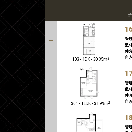
チ
1
管
敷/
仲介
向き
2
103 - 1DK - 30.35m
1
管
敷/
仲介
向き
2
301 - 1LDK - 31.99m
1
管