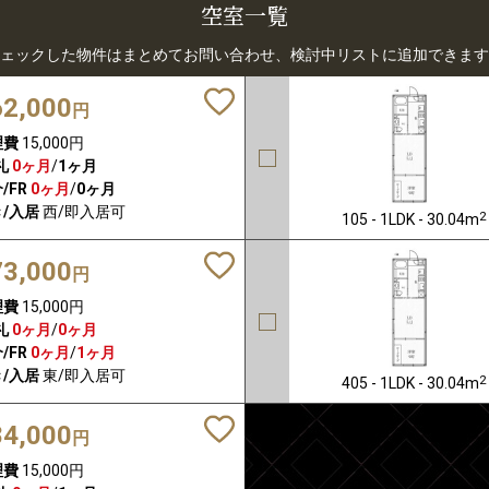
空室一覧
ェックした物件はまとめてお問い合わせ、検討中リストに追加できます
62,000
円
理費
15,000円
礼
0ヶ月
/
1ヶ月
/FR
0ヶ月
/
0ヶ月
/入居
西/即入居可
2
105 - 1LDK - 30.04m
73,000
円
理費
15,000円
礼
0ヶ月
/
0ヶ月
/FR
0ヶ月
/
1ヶ月
/入居
東/即入居可
2
405 - 1LDK - 30.04m
84,000
円
理費
15,000円