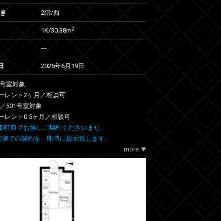
向き
2階/西
2
1K/30.38m
---
日
2026年6月19日
01号室対象
ーレント2ヶ月／相談可
05／501号室対象
ーレント0.5ヶ月／相談可
 FIND特典でお得にご契約くださいませ。
安値での契約を、即時に提示致します。
more