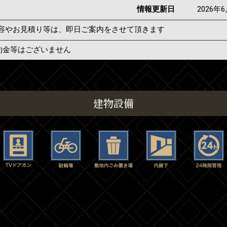
情報更新日
2026年
容やお見積り等は、即日ご案内をさせて頂きます
約金等はございません
建物設備