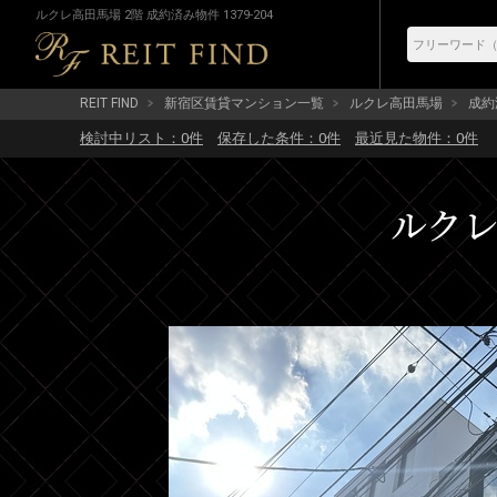
ルクレ高田馬場 2階 成約済み物件 1379-204
REIT FIND
新宿区賃貸マンション一覧
ルクレ高田馬場
成約済
検討中リスト：
0
件
保存した条件：
0
件
最近見た物件：
0
件
ルクレ