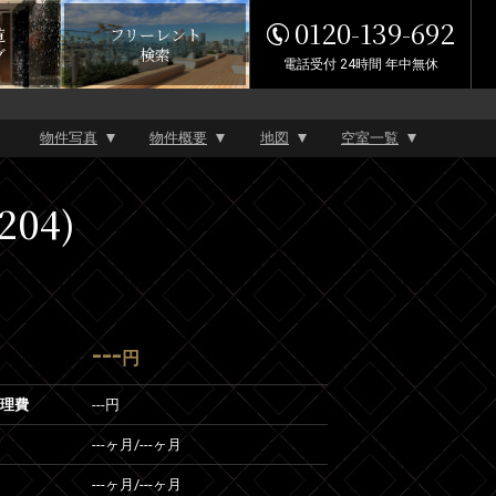
0120-139-692
覧
フリーレント
グ
検索
電話受付 24時間 年中無休
物件写真
物件概要
地図
空室一覧
204)
---
円
管理費
---円
---ヶ月
/
---ヶ月
---ヶ月
/
---ヶ月