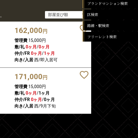
ブランドマンション検索
区検索
。
路線・駅検索
162,000
円
フリーレント検索
管理費
15,000円
敷/礼
0ヶ月
/
0ヶ月
仲介/FR
0ヶ月
/
1ヶ月
向き/入居
西/即入居可
171,000
円
管理費
15,000円
敷/礼
0ヶ月
/
1ヶ月
仲介/FR
0ヶ月
/
0ヶ月
向き/入居
西/9月下旬