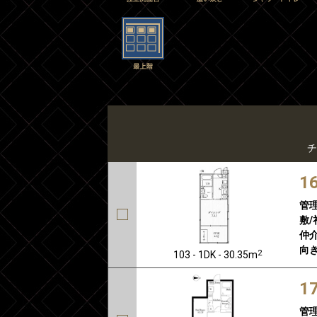
チ
1
管
敷/
仲介
向き
2
103 - 1DK - 30.35m
1
管