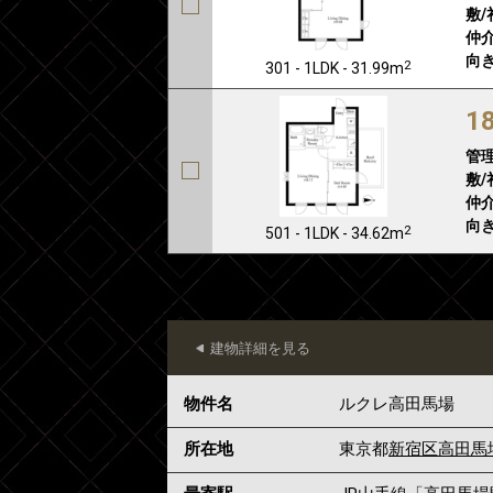
敷/
仲介
向き
2
301 - 1LDK - 31.99m
1
管
敷/
仲介
向き
2
501 - 1LDK - 34.62m
建物詳細を見る
物件名
ルクレ高田馬場
所在地
東京都
新宿区
高田馬