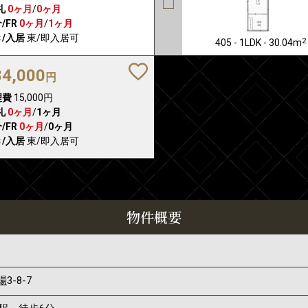
礼
0ヶ月
/
0ヶ月
/FR
0ヶ月
/
1ヶ月
/入居
東/即入居可
2
405 - 1LDK - 30.04m
84,000
円
理費
15,000円
礼
0ヶ月
/
1ヶ月
/FR
0ヶ月
/
0ヶ月
/入居
東/即入居可
物件概要
場
3-8-7