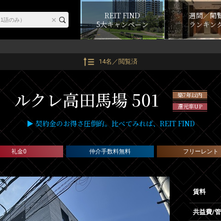
REIT FIND
週間／閲
5大キャンペーン
ランキン
14名／閲覧済
ルクレ高田馬場 501
築7年以内
還元率UP
▶ 契約金のお得さ圧倒的。比べてみれば、REIT FIND
礼金0
仲介手数料無料
フリーレント
賃料
共益費/