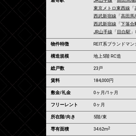
最寄駅
JR山手線
「
高田馬場
東京メトロ東西線
「
西武新宿線
「
高田馬
西武新宿線
「
下落合
JR山手線
「
目白駅
」
物件特徴
REIT系ブランドマ
構造規模
地上5階 RC造
総戸数
23戸
賃料
184,000
円
敷金/礼金
0ヶ月
/
1ヶ月
フリーレント
0ヶ月
所在階/向き
5階/東
2
専有面積
34.62m