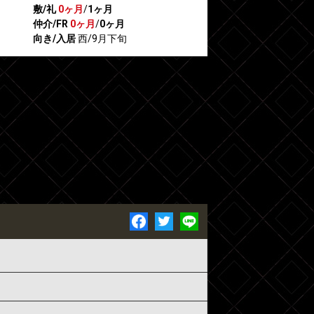
敷/礼
0ヶ月
/
1ヶ月
仲介/FR
0ヶ月
/
0ヶ月
向き/入居
西/9月下旬