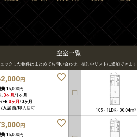
空室一覧
ェックした物件はまとめてお問い合わせ、検討中リストに追加できます
62,000
円
理費
15,000円
礼
0ヶ月
/
1ヶ月
/FR
0ヶ月
/
0ヶ月
/入居
西/即入居可
2
105 - 1LDK - 30.04m
73,000
円
理費
15,000円