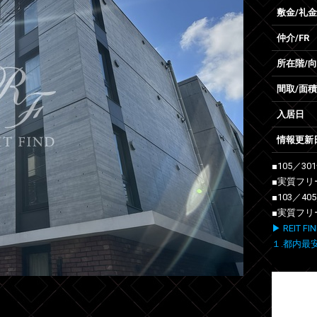
敷金/礼金
仲介/FR
所在階/
間取/面積
入居日
情報更新
■105／3
■実質フリ
■103／4
■実質フリ
▶ REIT
１.都内最