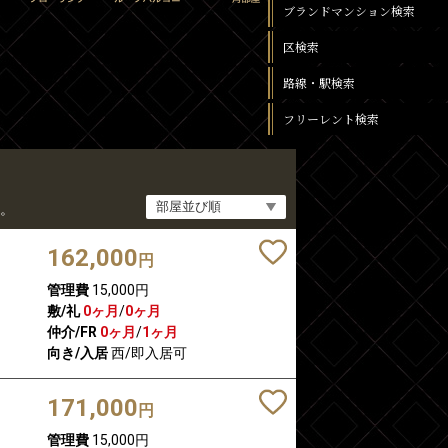
ブランドマンション検索
区検索
路線・駅検索
フリーレント検索
。
162,000
円
管理費
15,000円
敷/礼
0ヶ月
/
0ヶ月
仲介/FR
0ヶ月
/
1ヶ月
向き/入居
西/即入居可
171,000
円
管理費
15,000円