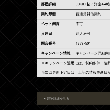
部屋詳細
LDK8.1帖／洋室4.4帖
契約形態
普通賃貸借契約
ペット飼育
不可
入居日
即入居可
問合番号
1379-501
キャンペーン情報
キャンペーン詳細内
※キャンペーン適用には、制約条件・違
※次回更新予定日は、上記の情報更新日
建物詳細を見る