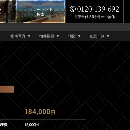
0120-139-692
覧
フリーレント
グ
検索
電話受付 24時間 年中無休
物件写真
物件概要
地図
空室一覧
184,000
円
管理費
15,000円