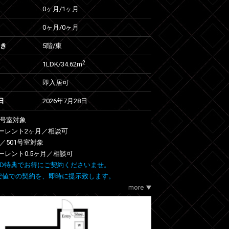
0ヶ月
/
1ヶ月
0ヶ月
/
0ヶ月
向き
5階/東
2
1LDK/34.62m
即入居可
日
2026年7月28日
01号室対象
ーレント2ヶ月／相談可
05／501号室対象
ーレント0.5ヶ月／相談可
 FIND特典でお得にご契約くださいませ。
安値での契約を、即時に提示致します。
more