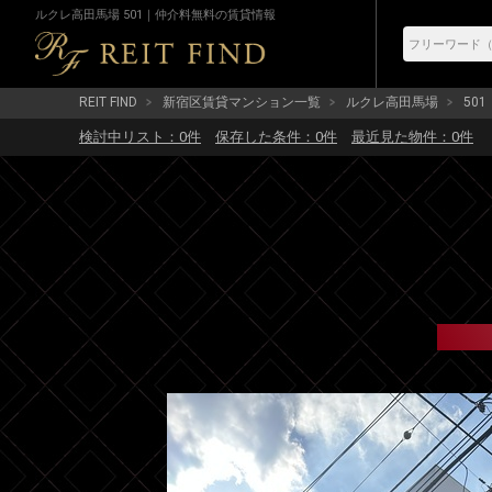
ルクレ高田馬場 501｜仲介料無料の賃貸情報
REIT FIND
新宿区賃貸マンション一覧
ルクレ高田馬場
501
検討中リスト：
0
件
保存した条件：
0
件
最近見た物件：
0
件