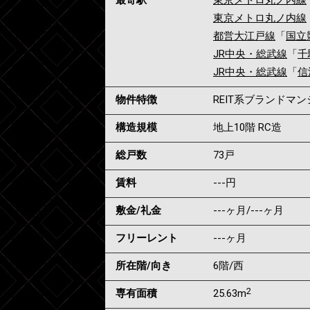
最寄駅
東京メトロ丸ノ内線
東京メトロ丸ノ内線
都営大江戸線
「
国立
JR中央・総武線
「
千
JR中央・総武線
「
信
物件特徴
REIT系ブランドマ
構造規模
地上10階 RC造
総戸数
73戸
賃料
---
円
敷金/礼金
---ヶ月
/
---ヶ月
フリーレント
---ヶ月
所在階/向き
6階/西
2
専有面積
25.63m