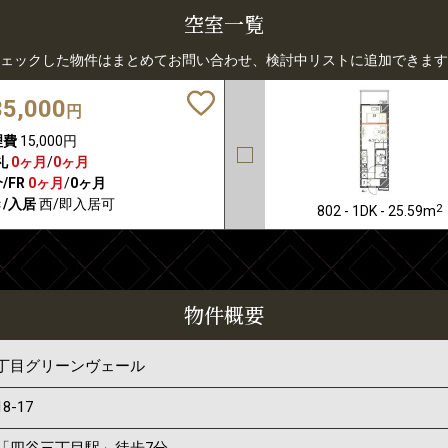
空室一覧
ェックした物件はまとめてお問い合わせ、検討中リストに追加できます
35,000
円
理費
15,000円
礼
0ヶ月
/
0ヶ月
/FR
0ヶ月
/
0ヶ月
/入居
西/即入居可
2
802 - 1DK - 25.59m
物件概要
丁目グリーンヴェール
18-17