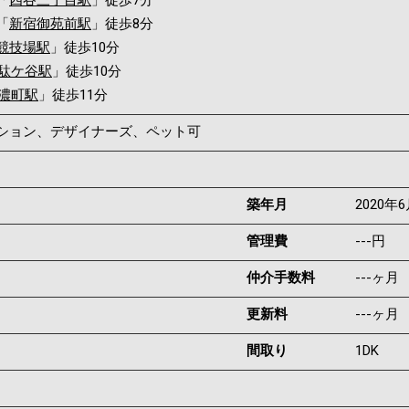
「
四谷三丁目駅
」徒歩7分
「
新宿御苑前駅
」徒歩8分
競技場駅
」徒歩10分
駄ケ谷駅
」徒歩10分
濃町駅
」徒歩11分
ンション、デザイナーズ、ペット可
築年月
2020年
管理費
---円
仲介手数料
---ヶ月
更新料
---ヶ月
間取り
1DK