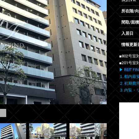
所在階/
間取/面積
入居日
情報更新
■802号
■201号
▶ REIT
１.都内最
２.初期費
３.内覧・