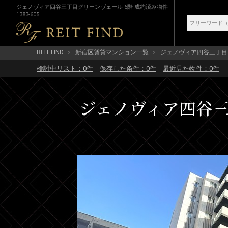
ジェノヴィア四谷三丁目グリーンヴェール 6階 成約済み物件
1383-605
REIT FIND
新宿区賃貸マンション一覧
ジェノヴィア四谷三丁目
検討中リスト：
0
件
保存した条件：
0
件
最近見た物件：
0
件
ジェノヴィア四谷三丁