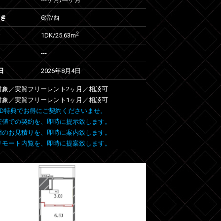
向き
6階/西
2
1DK/25.63m
---
日
2026年8月4日
室対象／実質フリーレント2ヶ月／相談可
室対象／実質フリーレント1ヶ月／相談可
 FIND特典でお得にご契約くださいませ。
安値での契約を、即時に提示致します。
用のお見積りを、即時に案内致します。
リモート内覧を、即時に提案致します。