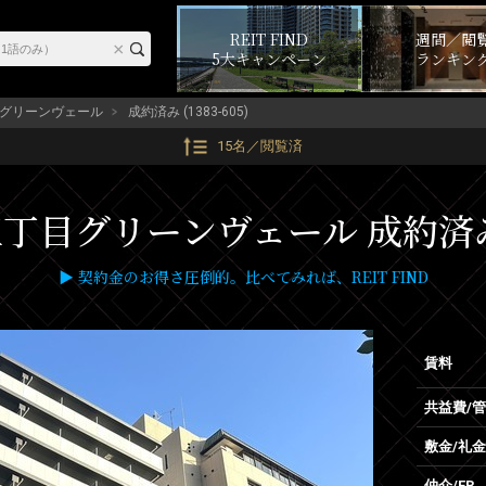
REIT FIND
週間／閲
5大キャンペーン
ランキン
グリーンヴェール
成約済み (1383-605)
15名／閲覧済
目グリーンヴェール 成約済み物件 
▶ 契約金のお得さ圧倒的。比べてみれば、REIT FIND
賃料
共益費/
敷金/礼金
仲介/FR