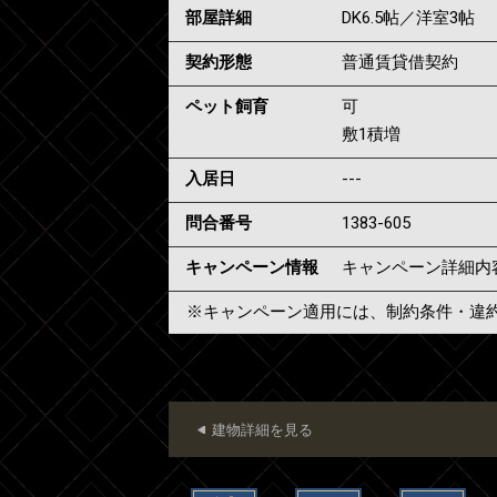
部屋詳細
DK6.5帖／洋室3帖
契約形態
普通賃貸借契約
ペット飼育
可
敷1積増
入居日
---
問合番号
1383-605
キャンペーン情報
キャンペーン詳細内
※キャンペーン適用には、制約条件・違
建物詳細を見る