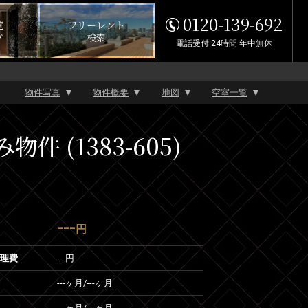
0120-139-692
覧
フリーレント
グ
検索
電話受付 24時間 年中無休
物件写真
物件概要
地図
空室一覧
(1383-605)
---
円
管理費
---円
---ヶ月
/
---ヶ月
---ヶ月
/
---ヶ月