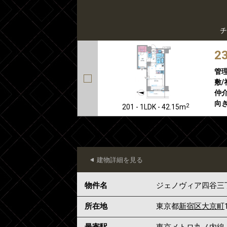
チ
2
管
敷/
仲介
向き
2
201 - 1LDK - 42.15m
建物詳細を見る
物件名
ジェノヴィア四谷三
所在地
東京都
新宿区
大京町