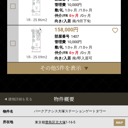
管理費
10,000円
敷/礼
1.0ヶ月
/
1.0ヶ月
仲介/FR
0ヶ月
/
0ヶ月
1R - 25.86m2
向き/入居
南/9月下旬
158,000円
部屋番号
1407
管理費
10,000円
敷/礼
1.0ヶ月
/
1.0ヶ月
仲介/FR
0ヶ月
/
0ヶ月
1R - 25.09m2
向き/入居
南/即入居可
その他5件を表示
物件概要
建物詳細を見る
パークアクシス大塚ステーションゲートタワー
物件名
所在地
東京都
豊島区
北大塚
1-16-5
MAP