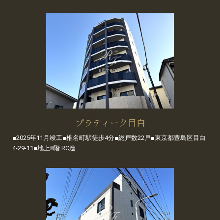
プラティーク目白
■2025年11月竣工■椎名町駅徒歩4分■総戸数22戸■東京都豊島区目白
4-29-11■地上8階 RC造