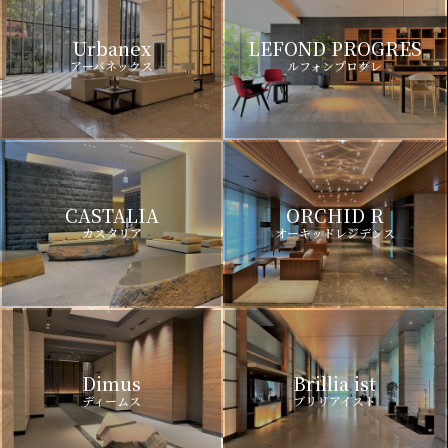
Urbanex
LEFOND PROGRES
アーバネックス
ルフォンプログレ
CASTALIA
ORCHID R
カスタリア
オーキッドレジデンス
Dimus
Brillia ist
ディームス
ブリリアイスト