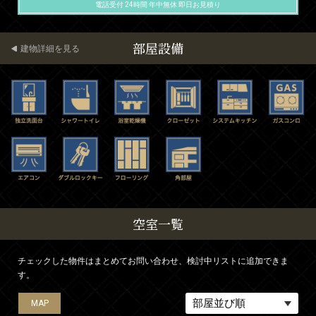
電話受付 24時間 年中無休 即日お見積り
部屋設備
建物詳細を見る
空室一覧
チェックした物件はまとめてお問い合わせ、検討中リストに追加できま
す。
MAP
MAP
MAP
MAP
MAP