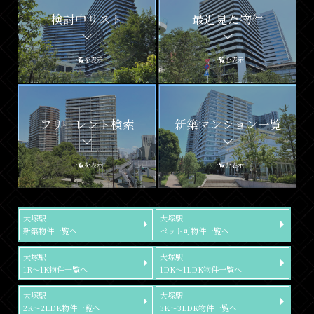
検討中リスト
最近見た物件
一覧を表示
一覧を表示
フリーレント検索
新築マンション一覧
一覧を表示
一覧を表示
大塚駅
大塚駅
新築物件一覧へ
ペット可物件一覧へ
大塚駅
大塚駅
1R～1K物件一覧へ
1DK～1LDK物件一覧へ
大塚駅
大塚駅
2K～2LDK物件一覧へ
3K～3LDK物件一覧へ