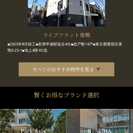
ライブフラット巣鴨
■2025年8月竣工■新庚申塚駅徒歩4分■総戸数14戸■東京都豊島区巣
鴨5-25-1■地上4階 RC造
すべてのおすすめ物件を見る
賢くお得なブランド選択
Park Axis
RESIDIA