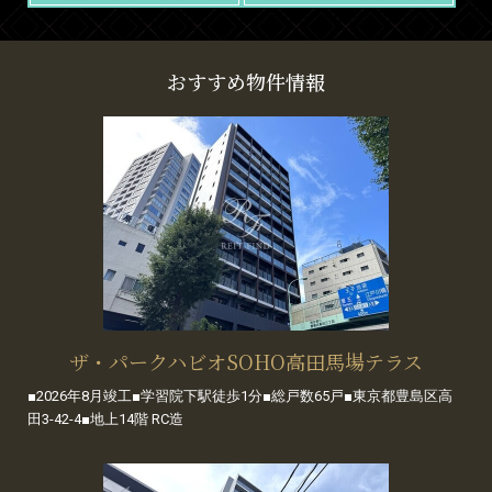
おすすめ物件情報
ザ・パークハビオSOHO高田馬場テラス
■2026年8月竣工■学習院下駅徒歩1分■総戸数65戸■東京都豊島区高
田3-42-4■地上14階 RC造