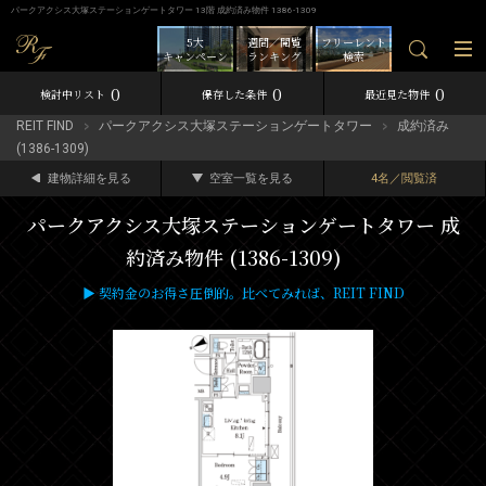
パークアクシス大塚ステーションゲートタワー 13階 成約済み物件 1386-1309
5大
週間／閲覧
フリーレント
キャンペーン
ランキング
検索
0
0
0
検討中リスト
保存した条件
最近見た物件
REIT FIND
パークアクシス大塚ステーションゲートタワー
成約済み
(1386-1309)
建物詳細を見る
空室一覧を見る
4名／閲覧済
パークアクシス大塚ステーションゲートタワー 成
約済み物件 (1386-1309)
▶ 契約金のお得さ圧倒的。比べてみれば、REIT FIND