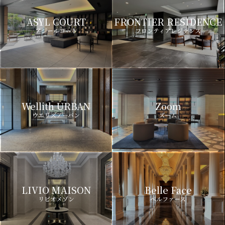
ASYL COURT
FRONTIER RESIDENCE
アジールコート
フロンティアレジデンス
Wellith URBAN
Zoom
ウエリスアーバン
ズーム
LIVIO MAISON
Belle Face
リビオメゾン
ベルファース