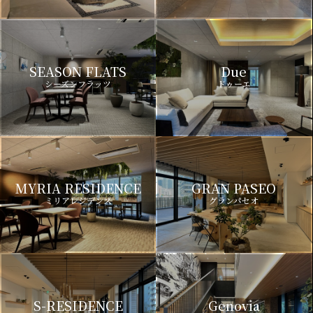
SEASON FLATS
Due
シーズンフラッツ
ドゥーエ
MYRIA RESIDENCE
GRAN PASEO
ミリアレジデンス
グランパセオ
S-RESIDENCE
Genovia