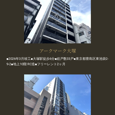
アークマーク大塚
■2026年3月竣工■大塚駅徒歩6分■総戸数33戸■東京都豊島区東池袋2-
9-2■地上10階 RC造■フリーレント2ヶ月