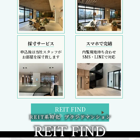
採寸サービス
スマホで完結
申込後は当社スタッフが
内覧現地待ち合わせ
お部屋を採寸致します
SMS・LINEで対応
REIT FIND
5大キャンペーン