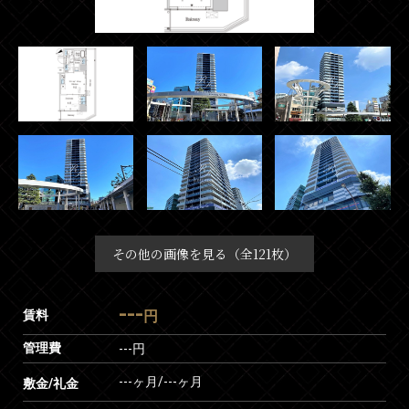
その他の画像を見る（全121枚）
---
賃料
円
管理費
---円
---ヶ月
/
---ヶ月
敷金/礼金