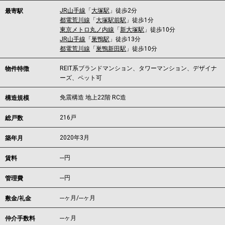
JR山手線
「
大塚駅
」徒歩2分
最寄駅
都電荒川線
「
大塚駅前駅
」徒歩1分
東京メトロ丸ノ内線
「
新大塚駅
」徒歩10分
JR山手線
「
巣鴨駅
」徒歩13分
都電荒川線
「
巣鴨新田駅
」徒歩10分
REIT系ブランドマンション、タワーマンション、デザイナ
物件特徴
ーズ、ペット可
免震構造 地上22階 RC造
構造規模
216戸
総戸数
2020年3月
築年月
---
円
賃料
---円
管理費
---ヶ月
/
---ヶ月
敷金/礼金
---ヶ月
仲介手数料