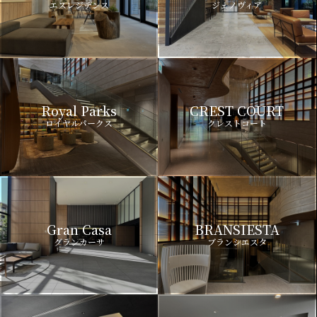
エスレジデンス
ジェノヴィア
Royal Parks
CREST COURT
ロイヤルパークス
クレストコート
Gran Casa
BRANSIESTA
グランカーサ
ブランシエスタ