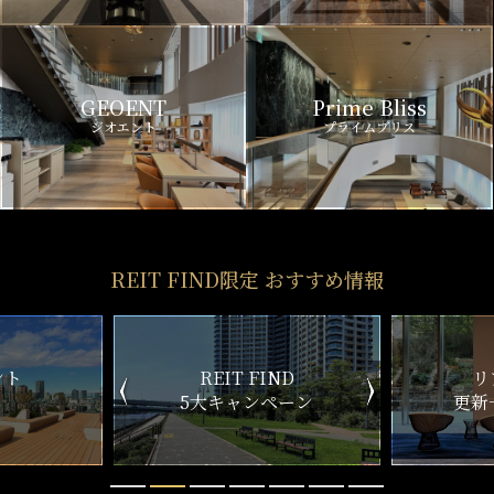
GEOENT
Prime Bliss
ジオエント
プライムブリス
REIT FIND限定 おすすめ情報
ND
リアルタイム
新
ペーン
更新一覧チェック