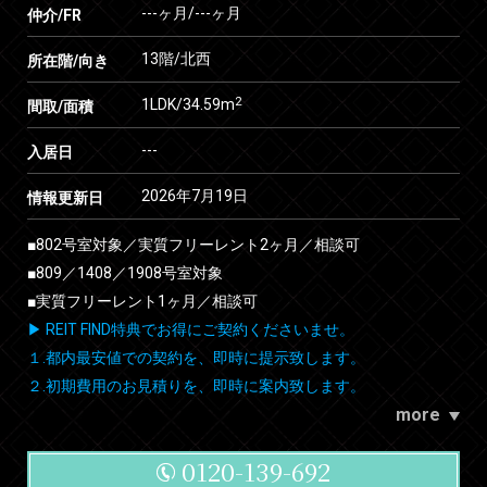
---ヶ月
/
---ヶ月
仲介/FR
13階/北西
所在階/向き
2
1LDK/34.59m
間取/面積
---
入居日
2026年7月19日
情報更新日
■802号室対象／実質フリーレント2ヶ月／相談可
■809／1408／1908号室対象
■実質フリーレント1ヶ月／相談可
▶ REIT FIND特典でお得にご契約くださいませ。
１.都内最安値での契約を、即時に提示致します。
２.初期費用のお見積りを、即時に案内致します。
more
0120-139-692