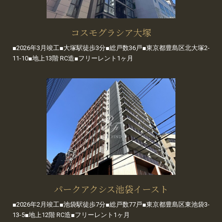
コスモグラシア大塚
■2026年3月竣工■大塚駅徒歩3分■総戸数36戸■東京都豊島区北大塚2-
11-10■地上13階 RC造■フリーレント1ヶ月
パークアクシス池袋イースト
■2026年2月竣工■池袋駅徒歩7分■総戸数77戸■東京都豊島区東池袋3-
13-5■地上12階 RC造■フリーレント1ヶ月