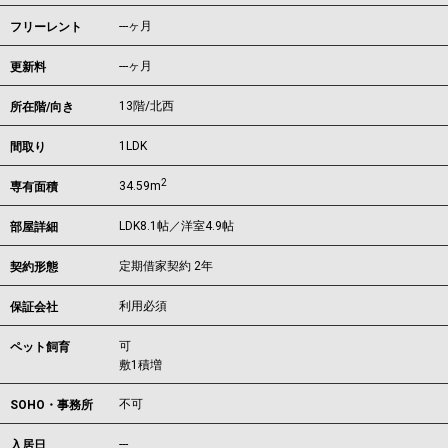
---ヶ月
フリーレント
---ヶ月
更新料
13階/北西
所在階/向き
1LDK
間取り
2
34.59m
専有面積
LDK8.1帖／洋室4.9帖
部屋詳細
定期借家契約 2年
契約形態
利用必須
保証会社
可
ペット飼育
敷1積増
不可
SOHO・事務所
---
入居日