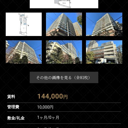
その他の画像を見る（全81枚）
144,000
賃料
円
管理費
10,000円
1ヶ月
/
0ヶ月
敷金/礼金