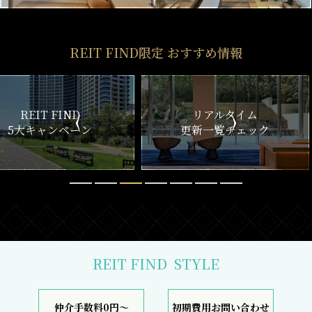
REIT FIND限定 おすすめ情報
ND
リアルタイム
新
ペーン
更新一覧チェック
REIT FIND
STYLE
仲介手数料0円～
初期費用お問い合わせ