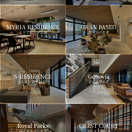
MYRIA RESIDENCE
GRAN PASEO
ミリアレジデンス
グランパセオ
S-RESIDENCE
Genovia
エスレジデンス
ジェノヴィア
Royal Parks
CREST COURT
ロイヤルパークス
クレストコート