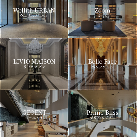
Wellith URBAN
Zoom
ウエリスアーバン
ズーム
LIVIO MAISON
Belle Face
リビオメゾン
ベルファース
GEOENT
Prime Bliss
ジオエント
プライムブリス