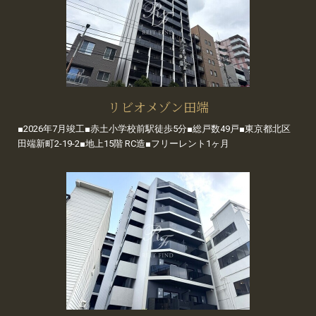
リビオメゾン田端
■2026年7月竣工■赤土小学校前駅徒歩5分■総戸数49戸■東京都北区
田端新町2-19-2■地上15階 RC造■フリーレント1ヶ月