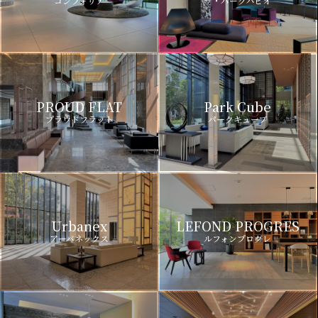
コンフォリア
ザ・パークハビオ
PROUD FLAT
Park Cube
プラウドフラット
パークキューブ
Urbanex
LEFOND PROGRES
アーバネックス
ルフォンプログレ