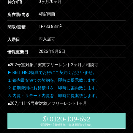
0ヶ月
/
0ヶ月
仲介/FR
4階/南西
所在階/向き
2
1R/33.83m
間取/面積
即入居可
入居日
2026年8月6日
情報更新日
■202号室対象／実質フリーレント2ヶ月／相談可
▶ REIT FIND特典でお得にご契約くださいませ。
１.都内最安値での契約を、即時に提示致します。
２.初期費用のお見積りを、即時に案内致します。
３.内覧・リモート内覧を、即時に提案致します。
■207／1119号室対象／フリーレント1ヶ月
0120-139-692
電話受付 24時間 年中無休 即日お見積り