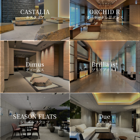
CASTALIA
ORCHID R
カスタリア
オーキッドレジデンス
Dimus
Brillia ist
ディームス
ブリリアイスト
SEASON FLATS
Due
シーズンフラッツ
ドゥーエ