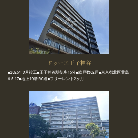
ドゥーエ王子神谷
■2026年3月竣工■王子神谷駅徒歩15分■総戸数62戸■東京都北区豊島
6-5-17■地上10階 RC造■フリーレント2ヶ月