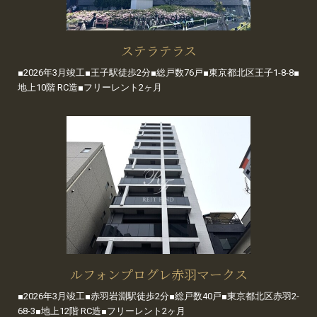
ステラテラス
■2026年3月竣工■王子駅徒歩2分■総戸数76戸■東京都北区王子1-8-8■
地上10階 RC造■フリーレント2ヶ月
ルフォンプログレ赤羽マークス
■2026年3月竣工■赤羽岩淵駅徒歩2分■総戸数40戸■東京都北区赤羽2-
68-3■地上12階 RC造■フリーレント2ヶ月