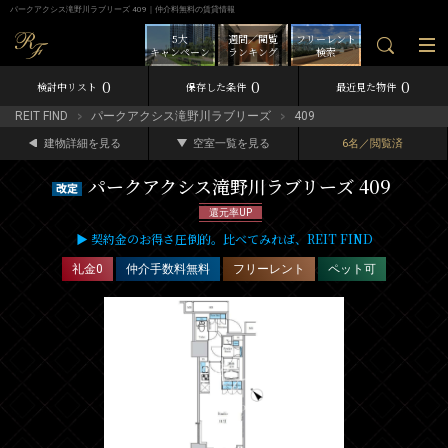
パークアクシス滝野川ラブリーズ 409｜仲介料無料の賃貸情報
5大
週間／閲覧
フリーレント
キャンペーン
ランキング
検索
0
0
0
検討中リスト
保存した条件
最近見た物件
REIT FIND
パークアクシス滝野川ラブリーズ
409
建物詳細を見る
空室一覧を見る
6名／閲覧済
パークアクシス滝野川ラブリーズ 409
還元率UP
▶ 契約金のお得さ圧倒的。比べてみれば、REIT FIND
礼金0
仲介手数料無料
フリーレント
ペット可