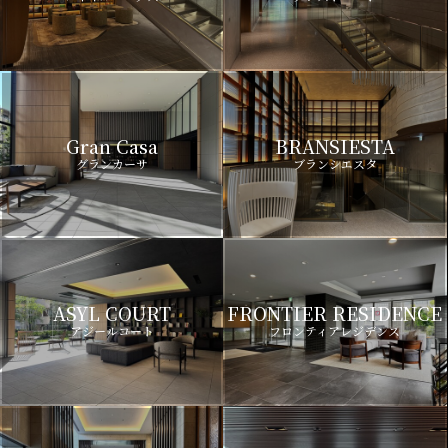
Gran Casa
BRANSIESTA
グランカーサ
ブランシエスタ
ASYL COURT
FRONTIER RESIDENCE
アジールコート
フロンティアレジデンス