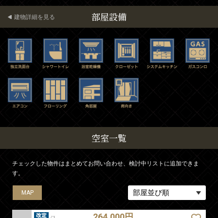
部屋設備
建物詳細を見る
空室一覧
チェックした物件はまとめてお問い合わせ、検討中リストに追加できま
す。
MAP
MAP
MAP
MAP
MAP
MAP
MAP
MAP
MAP
MAP
264,000円