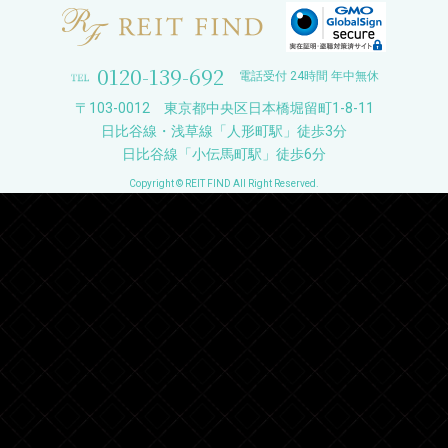
0120-139-692
電話受付 24時間 年中無休
〒103-0012 東京都中央区日本橋堀留町1-8-11
日比谷線・浅草線「人形町駅」徒歩3分
日比谷線「小伝馬町駅」徒歩6分
Copyright © REIT FIND All Right Reserved.