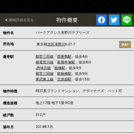
物件概要
建物詳細を見る
パークアクシス滝野川ラブリーズ
物件名
所在地
東京都
北区
滝野川
6-21-7
MAP
都営三田線
「
西巣鴨駅
」徒歩4分
最寄駅
都電荒川線
「
新庚申塚駅
」徒歩8分
JR埼京線
「
板橋駅
」徒歩9分
都営三田線
「
新板橋駅
」徒歩9分
東武東上線
「
北池袋駅
」徒歩13分
REIT系ブランドマンション、デザイナーズ、ペット可
物件特徴
地上17階 地下1階 RC造
構造規模
312戸
総戸数
2014年1月
築年月