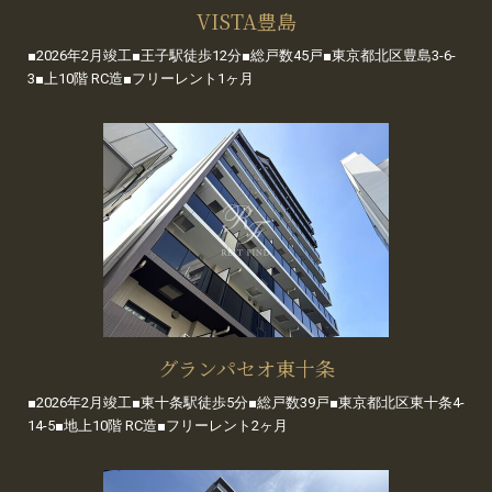
VISTA豊島
■2026年2月竣工■王子駅徒歩12分■総戸数45戸■東京都北区豊島3-6-
3■上10階 RC造■フリーレント1ヶ月
グランパセオ東十条
■2026年2月竣工■東十条駅徒歩5分■総戸数39戸■東京都北区東十条4-
14-5■地上10階 RC造■フリーレント2ヶ月