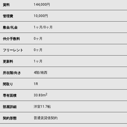
144,000
円
賃料
10,000円
管理費
1ヶ月
/
0ヶ月
敷金/礼金
0ヶ月
仲介手数料
0ヶ月
フリーレント
1ヶ月
更新料
4階/南西
所在階/向き
1R
間取り
2
33.83m
専有面積
洋室11.7帖
部屋詳細
普通賃貸借契約
契約形態