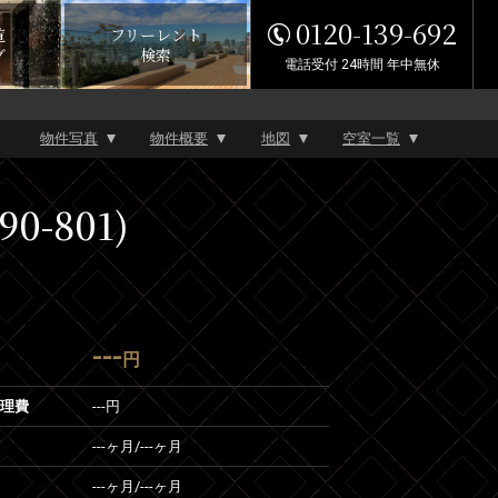
0120-139-692
覧
フリーレント
グ
検索
電話受付 24時間 年中無休
物件写真
物件概要
地図
空室一覧
-801)
---
円
管理費
---円
---ヶ月
/
---ヶ月
---ヶ月
/
---ヶ月