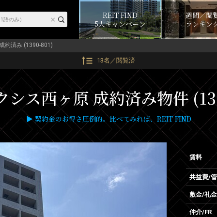
REIT FIND
週間／閲
5大キャンペーン
ランキン
成約済み (1390-801)
13名／閲覧済
シス西ヶ原 成約済み物件 (1390
▶ 契約金のお得さ圧倒的。比べてみれば、REIT FIND
賃料
共益費/
敷金/礼金
仲介/FR