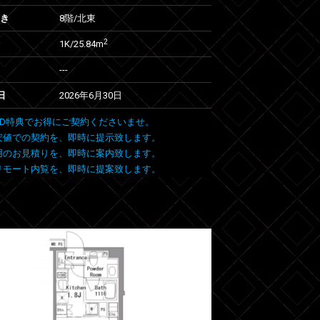
向き
8階/北東
2
1K/25.84m
---
日
2026年6月30日
 FIND特典でお得にご契約くださいませ。
安値での契約を、即時に提示致します。
用のお見積りを、即時に案内致します。
リモート内覧を、即時に提案致します。