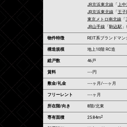
JR京浜東北線
「
上中
JR京浜東北線
「
王子
東京メトロ南北線
「
JR山手線
「
駒込駅
」
物件特徴
REIT系ブランドマ
構造規模
地上10階 RC造
総戸数
46戸
賃料
---
円
敷金/礼金
---ヶ月
/
---ヶ月
フリーレント
---ヶ月
所在階/向き
8階/北東
2
専有面積
25.84m