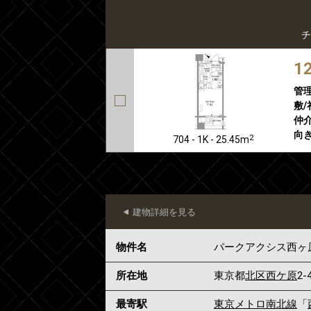
チ
1
管
敷/
仲介
向き
2
704 - 1K - 25.45m
建物詳細を見る
物件名
パークアクシス西ヶ
所在地
東京都
北区
西ケ原
2-
最寄駅
東京メトロ南北線
「