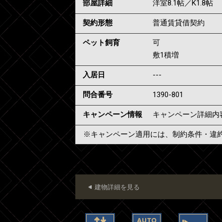
部屋詳細
洋室8.1帖／K1.8帖
契約形態
普通賃貸借契約
ペット飼育
可
敷1積増
入居日
---
問合番号
1390-801
キャンペーン情報
キャンペーン詳細内
※キャンペーン適用には、制約条件・違
建物詳細を見る