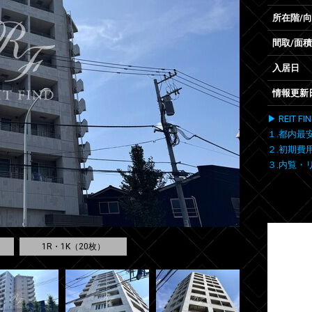
所在階/
間取/面積
入居日
情報更新
▶ REIT
１.都内最
２.初期費
３.内覧・
1R・1K（20枚）