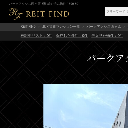
パークアクシス西ヶ原 8階 成約済み物件 1390-801
REIT FIND
北区賃貸マンション一覧
パークアクシス西ヶ原
検討中リスト：
0
件
保存した条件：
0
件
最近見た物件：
0
件
パークアク