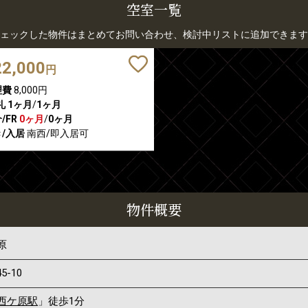
空室一覧
ェックした物件はまとめてお問い合わせ、検討中リストに追加できます
22,000
円
理費
8,000円
礼
1ヶ月
/
1ヶ月
/FR
0ヶ月
/
0ヶ月
/入居
南西/即入居可
物件概要
原
45-10
西ケ原駅
」徒歩1分