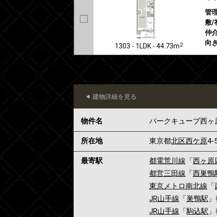
管
敷/
仲介
向き
2
1303 - 1LDK - 44.73m
建物詳細を見る
物件名
パークキューブ西ヶ
所在地
東京都
北区
西ケ原
4-
最寄駅
都電荒川線
「
西ヶ原
都営三田線
「
西巣鴨
東京メトロ南北線
「
JR山手線
「
巣鴨駅
」
JR山手線
「
駒込駅
」