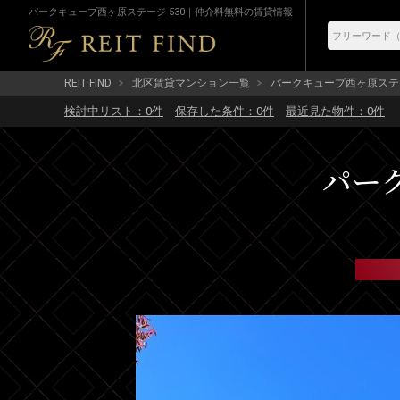
パークキューブ西ヶ原ステージ 530｜仲介料無料の賃貸情報
REIT FIND
北区賃貸マンション一覧
パークキューブ西ヶ原ステ
検討中リスト：
0
件
保存した条件：
0
件
最近見た物件：
0
件
パー