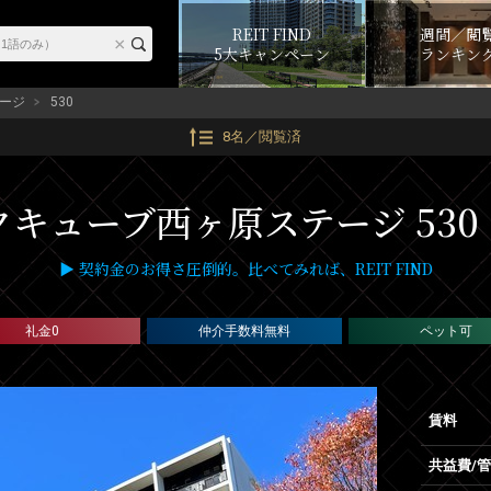
REIT FIND
週間／閲
5大キャンペーン
ランキン
ージ
530
8名／閲覧済
クキューブ西ヶ原ステージ 530
▶ 契約金のお得さ圧倒的。比べてみれば、REIT FIND
礼金0
仲介手数料無料
ペット可
賃料
共益費/