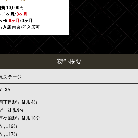
理費
10,000円
礼
1ヶ月
/
0ヶ月
/FR
0ヶ月
/
0ヶ月
/入居
南東/即入居可
物件概要
原ステージ
51-35
四丁目駅
」徒歩4分
駅
」徒歩9分
西ケ原駅
」徒歩10分
徒歩16分
徒歩17分