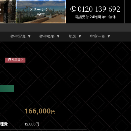
0120-139-692
覧
フリーレント
グ
検索
電話受付 24時間 年中無休
物件写真
物件概要
地図
空室一覧
還元率UP
166,000
円
管理費
12,000円