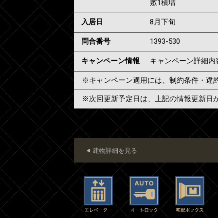
敷1積増
入居日
8月下旬
問合番号
1393-530
キャンペーン情報
キャンペーン詳細内
※キャンペーン適用には、制約条件・違
※次回更新予定日は、上記の情報更新日
建物詳細を見る