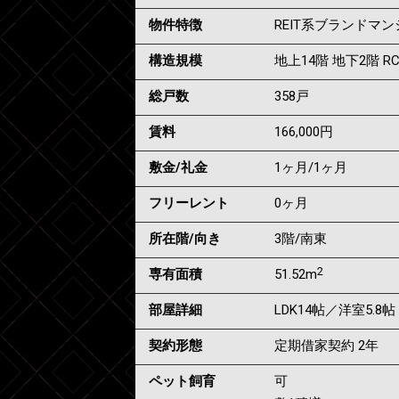
物件特徴
REIT系ブランドマ
構造規模
地上14階 地下2階 R
総戸数
358戸
賃料
166,000
円
敷金/礼金
1ヶ月
/
1ヶ月
フリーレント
0ヶ月
所在階/向き
3階/南東
2
専有面積
51.52m
部屋詳細
LDK14帖／洋室5.8帖
契約形態
定期借家契約 2年
ペット飼育
可