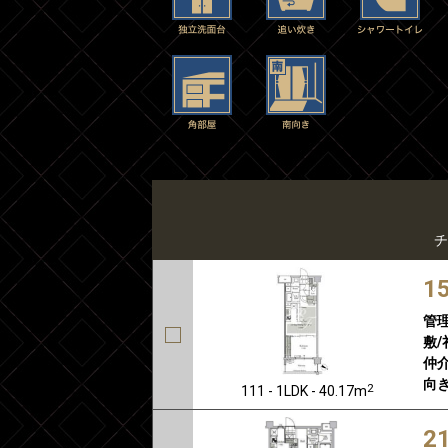
チ
1
管
敷/
仲介
向き
2
111 - 1LDK - 40.17m
2