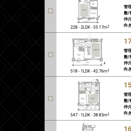
管
敷/
仲介
向き
2
228 - 2LDK - 55.17m
1
管
敷/
仲介
向き
2
518 - 1LDK - 42.76m
1
管
敷/
仲介
向き
2
547 - 1LDK - 38.83m
1