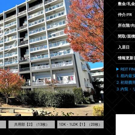
敷金/礼金
仲介/FR
所在階/
間取/面積
入居日
情報更新
▶ REIT
１.都内最
２.初期費
３.内覧・
）
共用部【2】（13枚）
1DK・1LDK【1】（20枚）