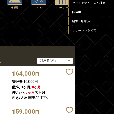
ブランドマンション検索
区検索
路線・駅検索
フリーレント検索
。
164,000
円
管理費
10,000円
敷/礼
1ヶ月
/
0ヶ月
仲介/FR
0ヶ月
/
0ヶ月
向き/入居
南東/7月下旬
159,000
円