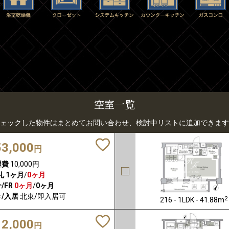
空室一覧
ェックした物件はまとめてお問い合わせ、検討中リストに追加できます
53,000
円
理費
10,000円
礼
1ヶ月
/
0ヶ月
/FR
0ヶ月
/
0ヶ月
/入居
北東/即入居可
2
216 - 1LDK - 41.88m
12,000
円