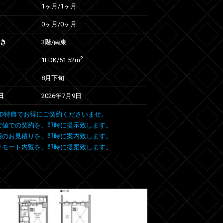
1ヶ月
/
1ヶ月
0ヶ月
/
0ヶ月
向き
3階/南東
2
1LDK/51.52m
8月下旬
日
2026年7月9日
 FIND特典でお得にご契約くださいませ。
安値での契約を、即時に提示致します。
用のお見積りを、即時に案内致します。
リモート内覧を、即時に提案致します。