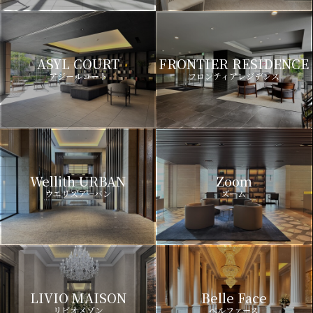
ASYL COURT
FRONTIER RESIDENCE
アジールコート
フロンティアレジデンス
Wellith URBAN
Zoom
ウエリスアーバン
ズーム
LIVIO MAISON
Belle Face
リビオメゾン
ベルファース