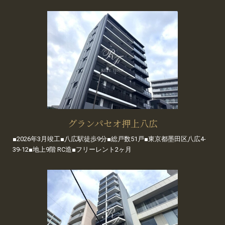
グランパセオ押上八広
■2026年3月竣工■八広駅徒歩9分■総戸数51戸■東京都墨田区八広4-
39-12■地上9階 RC造■フリーレント2ヶ月