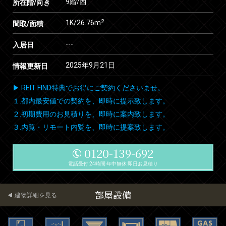
9階/西
所在階/向き
2
1K/26.76m
間取/面積
---
入居日
2025年9月21日
情報更新日
▶ REIT FIND特典でお得にご契約くださいませ。
１.都内最安値での契約を、即時に提示致します。
２.初期費用のお見積りを、即時に案内致します。
３.内覧・リモート内覧を、即時に提案致します。
0120-139-692
電話受付 24時間 年中無休 即日お見積り
部屋設備
建物詳細を見る