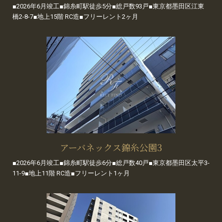
■2026年6月竣工■錦糸町駅徒歩5分■総戸数93戸■東京都墨田区江東
橋2-8-7■地上15階 RC造■フリーレント2ヶ月
アーバネックス錦糸公園3
■2026年6月竣工■錦糸町駅徒歩6分■総戸数40戸■東京都墨田区太平3-
11-9■地上11階 RC造■フリーレント1ヶ月