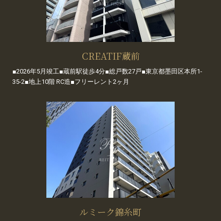
CREATIF蔵前
■2026年5月竣工■蔵前駅徒歩4分■総戸数27戸■東京都墨田区本所1-
35-2■地上10階 RC造■フリーレント2ヶ月
ルミーク錦糸町