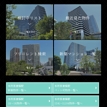
検討中リスト
最近見た物件
一覧を表示
一覧を表示
フリーレント検索
新築マンション一覧
一覧を表示
一覧を表示
本所吾妻橋駅
本所吾妻橋駅
新築物件一覧へ
ペット可物件一覧へ
本所吾妻橋駅
本所吾妻橋駅
1R～1K物件一覧へ
1DK～1LDK物件一覧へ