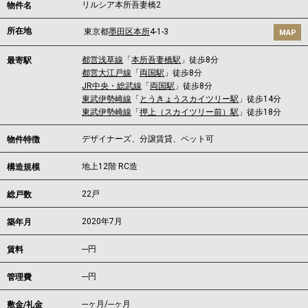
リルシア本所吾妻橋2
物件名
所在地
東京都
墨田区
本所
4-1-3
MAP
都営浅草線
「
本所吾妻橋駅
」徒歩8分
最寄駅
都営大江戸線
「
両国駅
」徒歩8分
JR中央・総武線
「
両国駅
」徒歩8分
東武伊勢崎線
「
とうきょうスカイツリー駅
」徒歩14分
東武伊勢崎線
「
押上（スカイツリー前）駅
」徒歩18分
デザイナーズ、分譲賃貸、ペット可
物件特徴
地上12階 RC造
構造規模
22戸
総戸数
2020年7月
築年月
---
円
賃料
---円
管理費
---ヶ月
/
---ヶ月
敷金/礼金