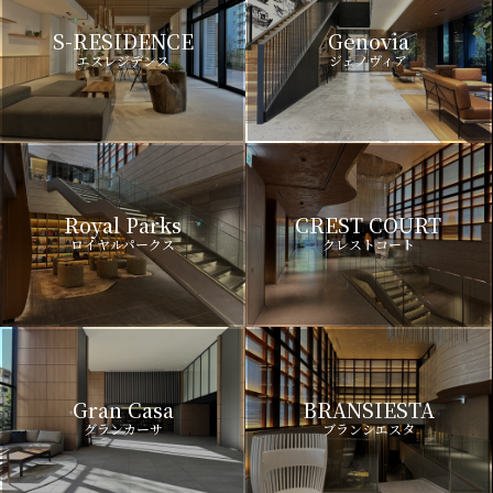
S-RESIDENCE
Genovia
エスレジデンス
ジェノヴィア
Royal Parks
CREST COURT
ロイヤルパークス
クレストコート
Gran Casa
BRANSIESTA
グランカーサ
ブランシエスタ