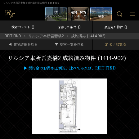
リルシア本所吾妻橋2 9階 成約済み物件 1414-902
5大
週間／閲覧
フリーレント
キャンペーン
ランキング
検索
0
0
0
検討中リスト
保存した条件
最近見た物件
REIT FIND
リルシア本所吾妻橋2
成約済み (1414-902)
建物詳細を見る
空室一覧を見る
21名／閲覧済
リルシア本所吾妻橋2 成約済み物件 (1414-902)
▶ 契約金のお得さ圧倒的。比べてみれば、REIT FIND