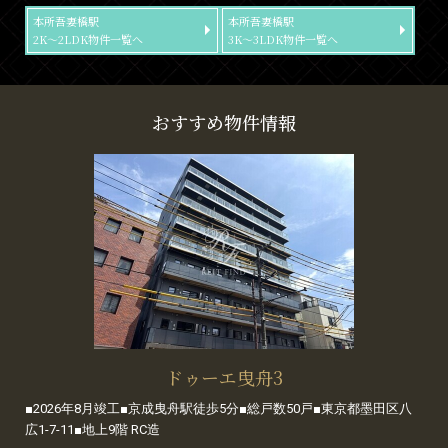
本所吾妻橋駅
本所吾妻橋駅
2K～2LDK物件一覧へ
3K～3LDK物件一覧へ
おすすめ物件情報
ドゥーエ曳舟3
■2026年8月竣工■京成曳舟駅徒歩5分■総戸数50戸■東京都墨田区八
広1-7-11■地上9階 RC造