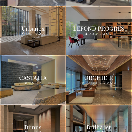
Urbanex
LEFOND PROGRES
アーバネックス
ルフォンプログレ
CASTALIA
ORCHID R
カスタリア
オーキッドレジデンス
Dimus
Brillia ist