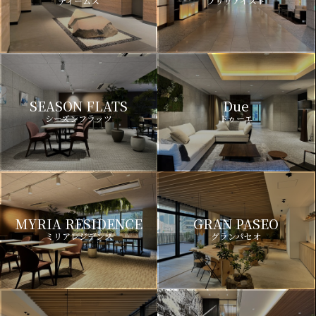
ディームス
ブリリアイスト
SEASON FLATS
Due
シーズンフラッツ
ドゥーエ
MYRIA RESIDENCE
GRAN PASEO
ミリアレジデンス
グランパセオ