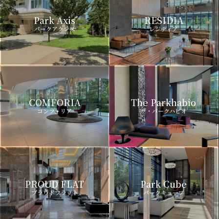
Park Axis
RESIDIA
パークアクシス
レジディア
COMFORIA
The Parkhabio
コンフォリア
ザ・パークハビオ
PROUD FLAT
Park Cube
プラウドフラット
パークキューブ