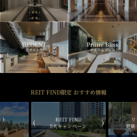
GEOENT
Prime Bliss
ジオエント
プライムブリス
REIT FIND限定 おすすめ情報
ND
リアルタイム
新
ペーン
更新一覧チェック