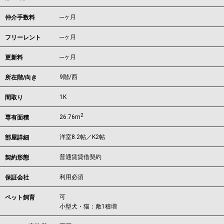
---ヶ月
仲介手数料
---ヶ月
フリーレント
---ヶ月
更新料
9階/西
所在階/向き
1K
間取り
2
26.76m
専有面積
洋室8.2帖／K2帖
部屋詳細
普通賃貸借契約
契約形態
利用必須
保証会社
可
ペット飼育
小型犬・猫：敷1積増