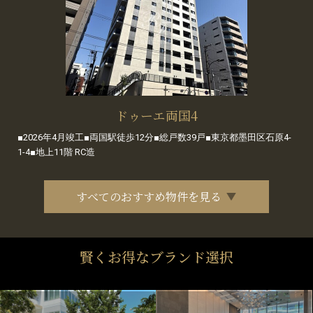
ドゥーエ両国4
■2026年4月竣工■両国駅徒歩12分■総戸数39戸■東京都墨田区石原4-
1-4■地上11階 RC造
すべてのおすすめ物件を見る
賢くお得なブランド選択