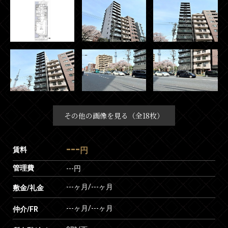
その他の画像を見る（全18枚）
---
賃料
円
管理費
---円
---ヶ月
/
---ヶ月
敷金/礼金
---ヶ月
/
---ヶ月
仲介/FR