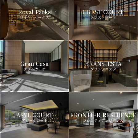
Royal Parks
CREST COURT
ロイヤルパークス
クレストコート
Gran Casa
BRANSIESTA
グランカーサ
ブランシエスタ
ASYL COURT
FRONTIER RESIDENCE
アジールコート
フロンティアレジデンス