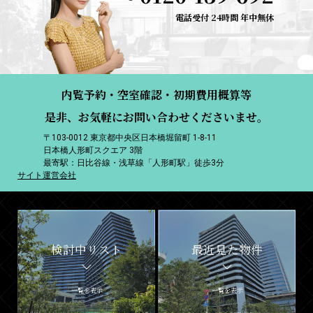
電話受付 24時間 年中無休
内覧予約・空室確認・初期費用概算等
是非、お気軽にお問い合わせくださいませ。
〒103-0012 東京都中央区日本橋堀留町 1-8-11
日本橋人形町スクエア 3階
最寄駅：日比谷線・浅草線「人形町駅」徒歩3分
サイト運営会社
検討中リスト
最近見た物件
一覧を表示
一覧を表示