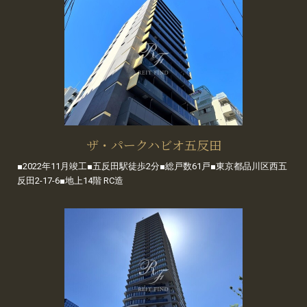
ザ・パークハビオ五反田
■2022年11月竣工■五反田駅徒歩2分■総戸数61戸■東京都品川区西五
反田2-17-6■地上14階 RC造