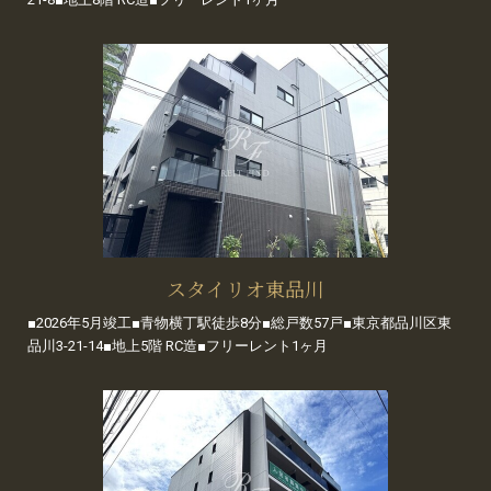
スタイリオ東品川
■2026年5月竣工■青物横丁駅徒歩8分■総戸数57戸■東京都品川区東
品川3-21-14■地上5階 RC造■フリーレント1ヶ月