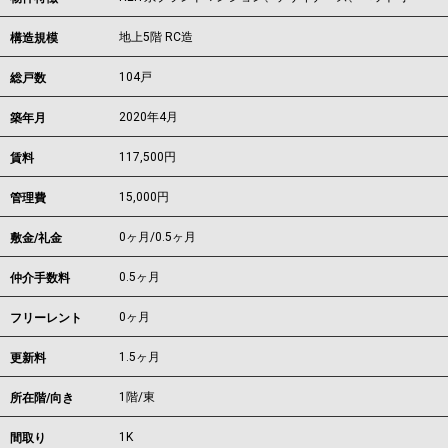
地上5階 RC造
構造規模
104戸
総戸数
2020年4月
築年月
117,500
円
賃料
15,000円
管理費
0ヶ月
/
0.5ヶ月
敷金/礼金
0.5ヶ月
仲介手数料
0ヶ月
フリーレント
1.5ヶ月
更新料
1階/東
所在階/向き
1K
間取り