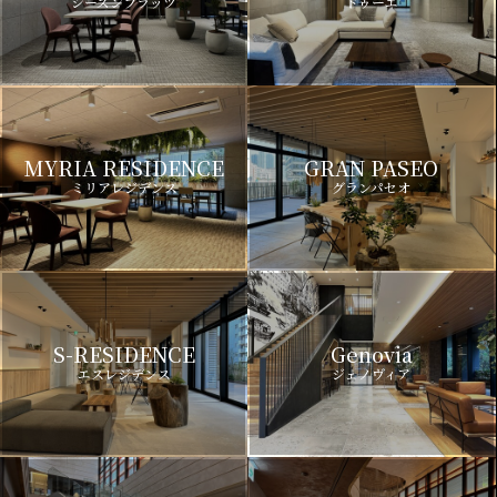
シーズンフラッツ
ドゥーエ
MYRIA RESIDENCE
GRAN PASEO
ミリアレジデンス
グランパセオ
S-RESIDENCE
Genovia
エスレジデンス
ジェノヴィア