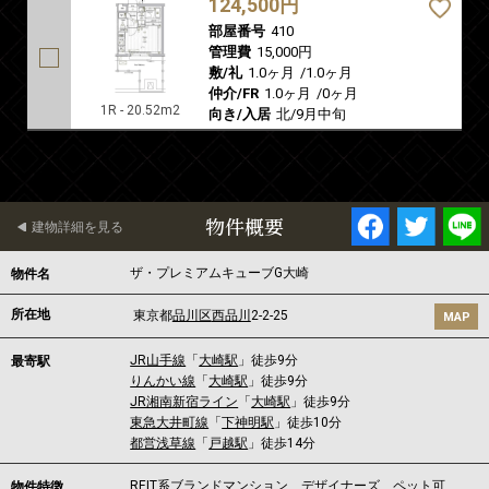
124,500円
部屋番号
410
管理費
15,000円
敷/礼
1.0ヶ月
/
1.0ヶ月
仲介/FR
1.0ヶ月
/
0ヶ月
1R - 20.52m2
向き/入居
北/9月中旬
物件概要
建物詳細を見る
ザ・プレミアムキューブG大崎
物件名
所在地
東京都
品川区
西品川
2-2-25
MAP
JR山手線
「
大崎駅
」徒歩9分
最寄駅
りんかい線
「
大崎駅
」徒歩9分
JR湘南新宿ライン
「
大崎駅
」徒歩9分
東急大井町線
「
下神明駅
」徒歩10分
都営浅草線
「
戸越駅
」徒歩14分
REIT系ブランドマンション、デザイナーズ、ペット可
物件特徴