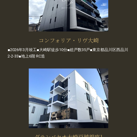
コンフォリア・リヴ大崎
■2026年3月竣工■大崎駅徒歩10分■総戸数35戸■東京都品川区西品川
2-2-33■地上6階 RC造
グランパセオ大崎戸越銀座1