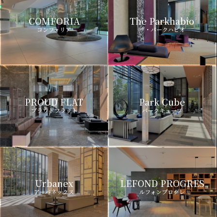
COMFORIA
The Parkhabio
コンフォリア
ザ・パークハビオ
PROUD FLAT
Park Cube
プラウドフラット
パークキューブ
Urbanex
LEFOND PROGRES
アーバネックス
ルフォンプログレ