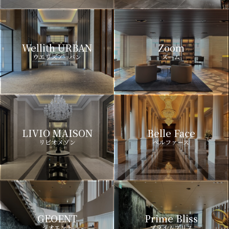
Wellith URBAN
Zoom
ウエリスアーバン
ズーム
LIVIO MAISON
Belle Face
リビオメゾン
ベルファース
GEOENT
Prime Bliss
ジオエント
プライムブリス