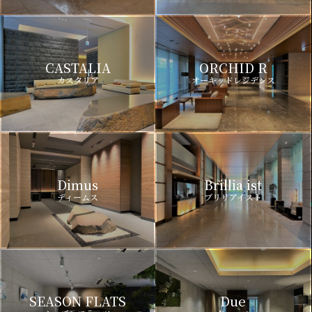
CASTALIA
ORCHID R
カスタリア
オーキッドレジデンス
Dimus
Brillia ist
ディームス
ブリリアイスト
SEASON FLATS
Due