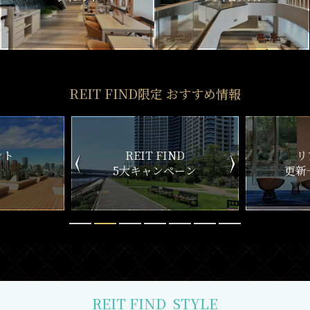
REIT FIND限定 おすすめ情報
ND
リアルタイム
新
ペーン
更新一覧チェック
REIT FIND
STYLE