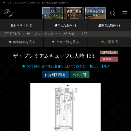
ザ・プレミアムキューブG大崎 123｜仲介料割引有の賃貸情報
5大
週間／閲覧
フリーレント
キャンペーン
ランキング
検索
0
0
0
検討中リスト
保存した条件
最近見た物件
REIT FIND
ザ・プレミアムキューブG大崎
123
建物詳細を見る
空室一覧を見る
7名／閲覧済
築7年以内
ザ・プレミアムキューブG大崎 123
還元率UP
▶ 契約金のお得さ圧倒的。比べてみれば、REIT FIND
仲介料割引有
ペット可