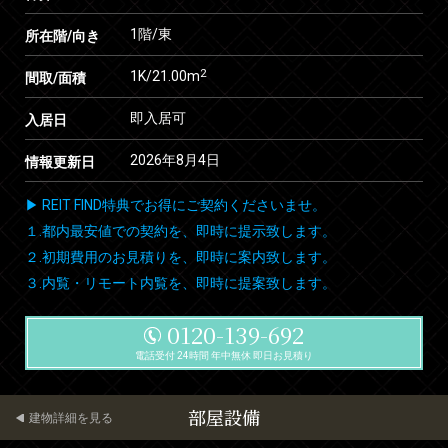
1階/東
所在階/向き
2
1K/21.00m
間取/面積
即入居可
入居日
2026年8月4日
情報更新日
▶ REIT FIND特典でお得にご契約くださいませ。
１.都内最安値での契約を、即時に提示致します。
２.初期費用のお見積りを、即時に案内致します。
３.内覧・リモート内覧を、即時に提案致します。
0120-139-692
電話受付 24時間 年中無休 即日お見積り
部屋設備
建物詳細を見る