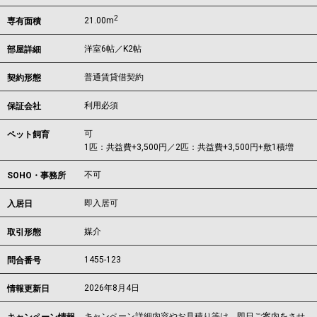
2
21.00m
専有面積
洋室6帖／K2帖
部屋詳細
普通賃貸借契約
契約形態
利用必須
保証会社
可
ペット飼育
1匹：共益費+3,500円／2匹：共益費+3,500円+敷1積増
不可
SOHO・事務所
即入居可
入居日
媒介
取引形態
1455-123
問合番号
2026年8月4日
情報更新日
キャンペーン詳細内容やお見積り等は、即日ご案内をさせ