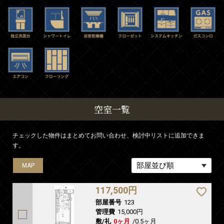
空室一覧
チェックした物件はまとめてお問い合わせ、検討中リストに追加できま
す。
MAP
MAP
MAP
MAP
MAP
117,500円
部屋番号
123
管理費
15,000円
敷/礼
0ヶ月
/
0.5ヶ月