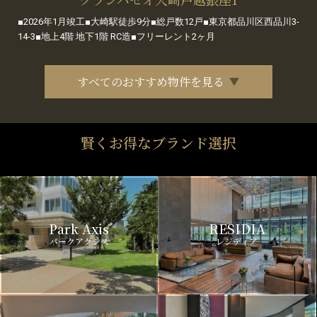
■2026年1月竣工■大崎駅徒歩9分■総戸数12戸■東京都品川区西品川3-
14-3■地上4階 地下1階 RC造■フリーレント2ヶ月
すべてのおすすめ物件を見る
賢くお得なブランド選択
Park Axis
RESIDIA
パークアクシス
レジディア