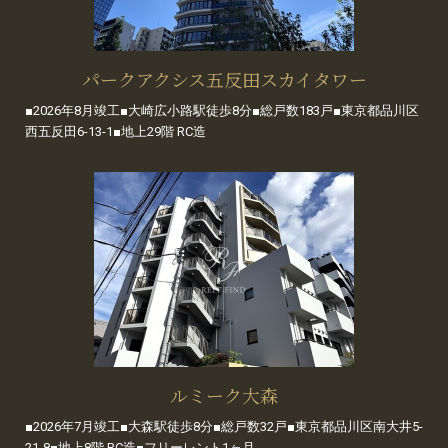
パークアクシス五反田スカイタワー
■2026年8月竣工■大崎広小路駅徒歩8分■総戸数183戸■東京都品川区
西五反田6-13-1■地上29階 RC造
ルミーク大森
■2026年7月竣工■大森駅徒歩8分■総戸数32戸■東京都品川区南大井5-
21-8■地上8階 RC造■フリーレント1ヶ月