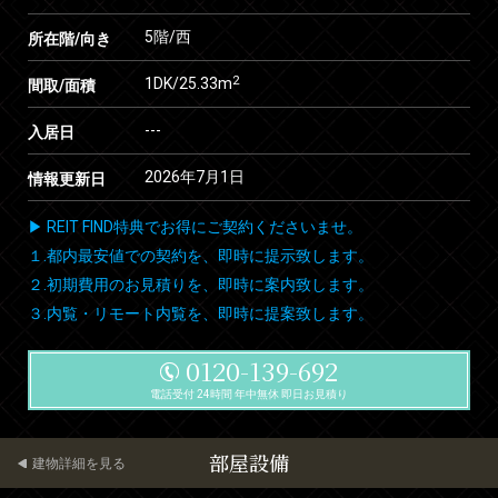
5階/西
所在階/向き
2
1DK/25.33m
間取/面積
---
入居日
2026年7月1日
情報更新日
▶ REIT FIND特典でお得にご契約くださいませ。
１.都内最安値での契約を、即時に提示致します。
２.初期費用のお見積りを、即時に案内致します。
３.内覧・リモート内覧を、即時に提案致します。
0120-139-692
電話受付 24時間 年中無休 即日お見積り
部屋設備
建物詳細を見る