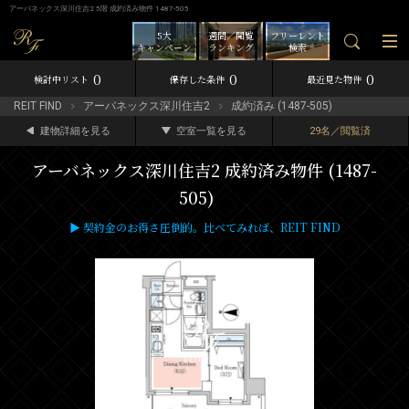
アーバネックス深川住吉2 5階 成約済み物件 1487-505
5大
週間／閲覧
フリーレント
キャンペーン
ランキング
検索
0
0
0
検討中リスト
保存した条件
最近見た物件
REIT FIND
アーバネックス深川住吉2
成約済み (1487-505)
建物詳細を見る
空室一覧を見る
29名／閲覧済
アーバネックス深川住吉2 成約済み物件 (1487-
505)
▶ 契約金のお得さ圧倒的。比べてみれば、REIT FIND