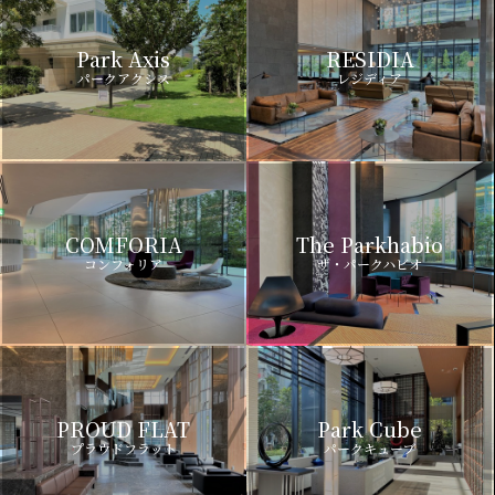
Park Axis
RESIDIA
パークアクシス
レジディア
COMFORIA
The Parkhabio
コンフォリア
ザ・パークハビオ
PROUD FLAT
Park Cube
プラウドフラット
パークキューブ