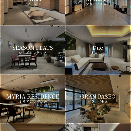
ディームス
ブリリアイスト
SEASON FLATS
Due
シーズンフラッツ
ドゥーエ
MYRIA RESIDENCE
GRAN PASEO
ミリアレジデンス
グランパセオ