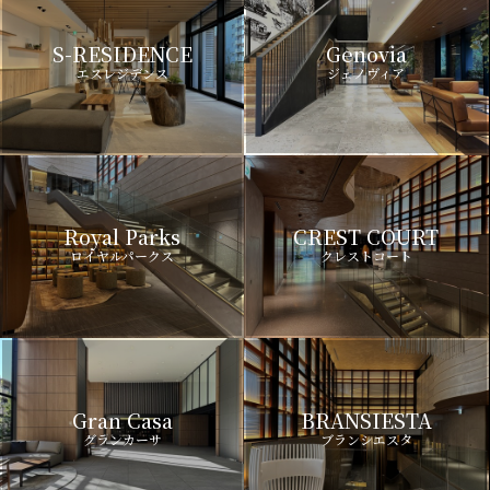
S-RESIDENCE
Genovia
エスレジデンス
ジェノヴィア
Royal Parks
CREST COURT
ロイヤルパークス
クレストコート
Gran Casa
BRANSIESTA
グランカーサ
ブランシエスタ