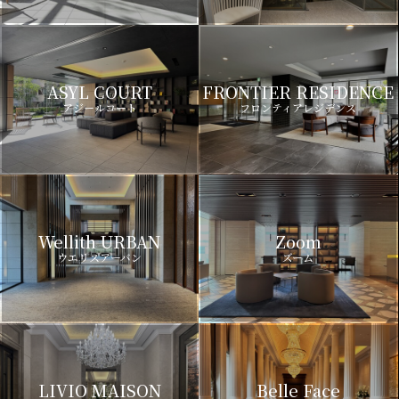
ASYL COURT
FRONTIER RESIDENCE
アジールコート
フロンティアレジデンス
Wellith URBAN
Zoom
ウエリスアーバン
ズーム
LIVIO MAISON
Belle Face