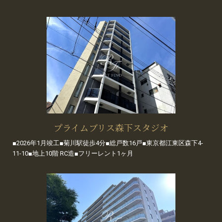
プライムブリス森下スタジオ
■2026年1月竣工■菊川駅徒歩4分■総戸数16戸■東京都江東区森下4-
11-10■地上10階 RC造■フリーレント1ヶ月