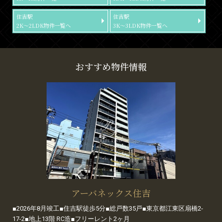
住吉駅
住吉駅
2K～2LDK物件一覧へ
3K～3LDK物件一覧へ
おすすめ物件情報
アーバネックス住吉
■2026年8月竣工■住吉駅徒歩5分■総戸数35戸■東京都江東区扇橋2-
17-2■地上13階 RC造■フリーレント2ヶ月