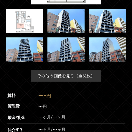
その他の画像を見る（全61枚）
---
賃料
円
管理費
---円
---ヶ月
/
---ヶ月
敷金/礼金
---ヶ月
/
---ヶ月
仲介/FR