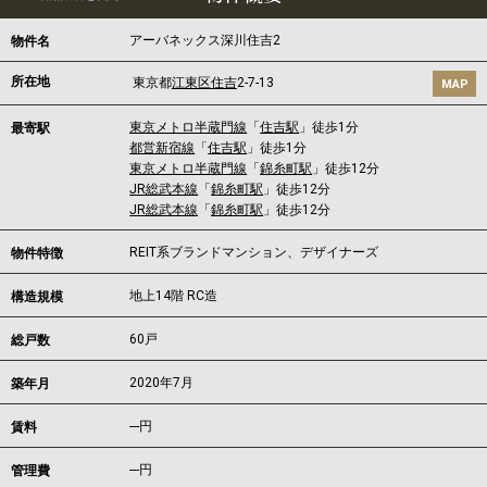
アーバネックス深川住吉2
物件名
所在地
東京都
江東区
住吉
2-7-13
MAP
東京メトロ半蔵門線
「
住吉駅
」徒歩1分
最寄駅
都営新宿線
「
住吉駅
」徒歩1分
東京メトロ半蔵門線
「
錦糸町駅
」徒歩12分
JR総武本線
「
錦糸町駅
」徒歩12分
JR総武本線
「
錦糸町駅
」徒歩12分
REIT系ブランドマンション、デザイナーズ
物件特徴
地上14階 RC造
構造規模
60戸
総戸数
2020年7月
築年月
---
円
賃料
---円
管理費