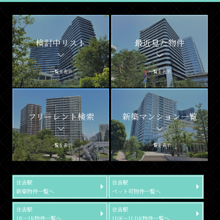
検討中リスト
最近見た物件
一覧を表示
一覧を表示
フリーレント検索
新築マンション一覧
一覧を表示
一覧を表示
住吉駅
住吉駅
新築物件一覧へ
ペット可物件一覧へ
住吉駅
住吉駅
1R～1K物件一覧へ
1DK～1LDK物件一覧へ