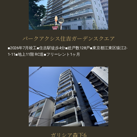
パークアクシス住吉ガーデンスクエア
■2026年7月竣工■住吉駅徒歩4分■総戸数128戸■東京都江東区猿江2-
1-11■地上11階 RC造■フリーレント1ヶ月
ガリシア森下6