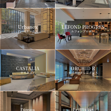
Urbanex
LEFOND PROGRES
アーバネックス
ルフォンプログレ
CASTALIA
ORCHID R
カスタリア
オーキッドレジデンス
Dimus
Brillia ist