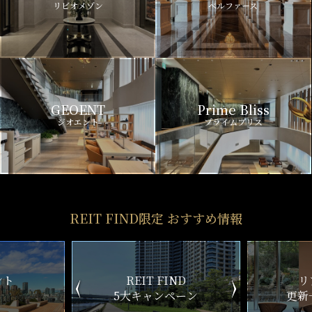
リビオメゾン
ベルファース
GEOENT
Prime Bliss
ジオエント
プライムブリス
REIT FIND限定 おすすめ情報
ND
リアルタイム
新
ペーン
更新一覧チェック