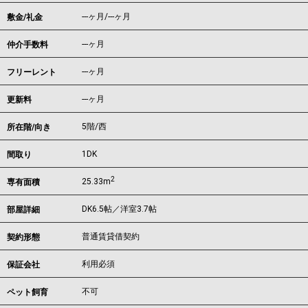
---ヶ月
/
---ヶ月
敷金/礼金
---ヶ月
仲介手数料
---ヶ月
フリーレント
---ヶ月
更新料
5階/西
所在階/向き
1DK
間取り
2
25.33m
専有面積
DK6.5帖／洋室3.7帖
部屋詳細
普通賃貸借契約
契約形態
利用必須
保証会社
不可
ペット飼育