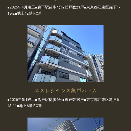
■2026年4月竣工■森下駅徒歩4分■総戸数21戸■東京都江東区森下1-
18-2■地上12階 RC造
エスレジデンス亀戸バーム
■2026年5月竣工■亀戸駅徒歩6分■総戸数19戸■東京都江東区亀戸6-
43-11■地上6階 RC造