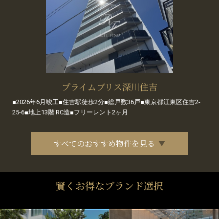
プライムブリス深川住吉
■2026年6月竣工■住吉駅徒歩2分■総戸数36戸■東京都江東区住吉2-
25-6■地上13階 RC造■フリーレント2ヶ月
すべてのおすすめ物件を見る
賢くお得なブランド選択