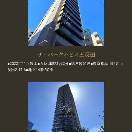
ザ・パークハビオ五反田
■2022年11月竣工■五反田駅徒歩2分■総戸数61戸■東京都品川区西五
反田2-17-6■地上14階 RC造