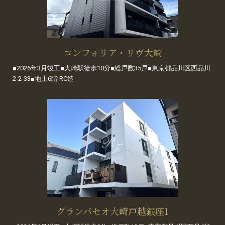
コンフォリア・リヴ大崎
■2026年3月竣工■大崎駅徒歩10分■総戸数35戸■東京都品川区西品川
2-2-33■地上6階 RC造
グランパセオ大崎戸越銀座1