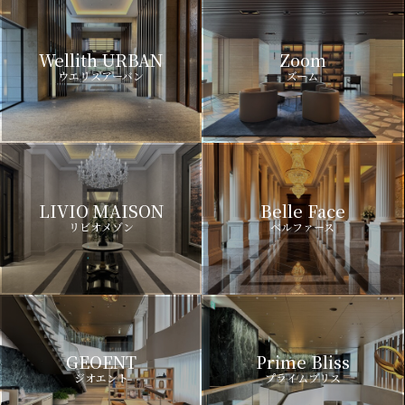
Wellith URBAN
Zoom
ウエリスアーバン
ズーム
LIVIO MAISON
Belle Face
リビオメゾン
ベルファース
GEOENT
Prime Bliss
ジオエント
プライムブリス