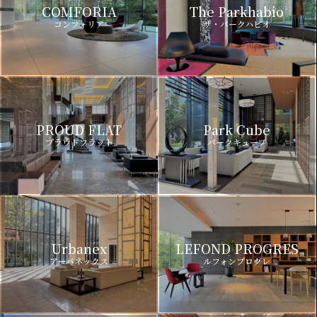
COMFORIA
The Parkhabio
コンフォリア
ザ・パークハビオ
PROUD FLAT
Park Cube
プラウドフラット
パークキューブ
Urbanex
LEFOND PROGRES
アーバネックス
ルフォンプログレ