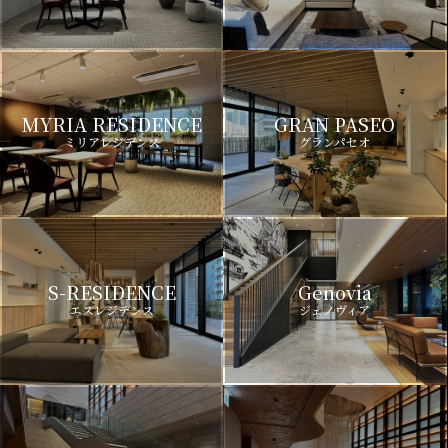
MYRIA RESIDENCE
GRAN PASEO
ミリアレジデンス
グランパセオ
S-RESIDENCE
Genovia
エスレジデンス
ジェノヴィア