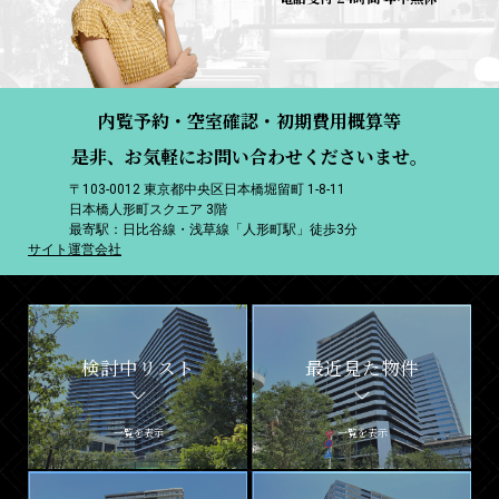
内覧予約・空室確認・初期費用概算等
是非、お気軽にお問い合わせくださいませ。
〒103-0012 東京都中央区日本橋堀留町 1-8-11
日本橋人形町スクエア 3階
最寄駅：日比谷線・浅草線「人形町駅」徒歩3分
サイト運営会社
検討中リスト
最近見た物件
一覧を表示
一覧を表示