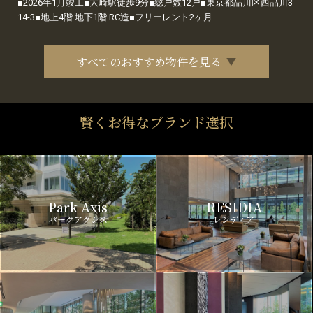
■2026年1月竣工■大崎駅徒歩9分■総戸数12戸■東京都品川区西品川3-
14-3■地上4階 地下1階 RC造■フリーレント2ヶ月
すべてのおすすめ物件を見る
賢くお得なブランド選択
Park Axis
RESIDIA
パークアクシス
レジディア