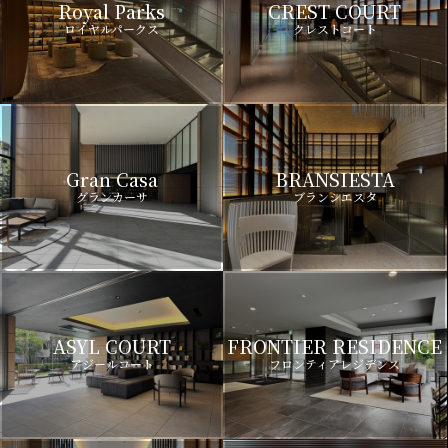
Royal Parks
CREST COURT
ロイヤルパークス
クレストコート
Gran Casa
BRANSIESTA
グランカーサ
ブランシエスタ
ASYL COURT
FRONTIER RESIDENCE
アジールコート
フロンティアレジデンス