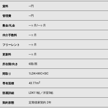
---
円
賃料
---円
管理費
---ヶ月
/
---ヶ月
敷金/礼金
---ヶ月
仲介手数料
---ヶ月
フリーレント
---ヶ月
更新料
6階/西
所在階/向き
1LDK+WIC+SIC
間取り
2
43.77m
専有面積
LDK11帖／洋室5帖
部屋詳細
定期借家契約 2年
契約形態