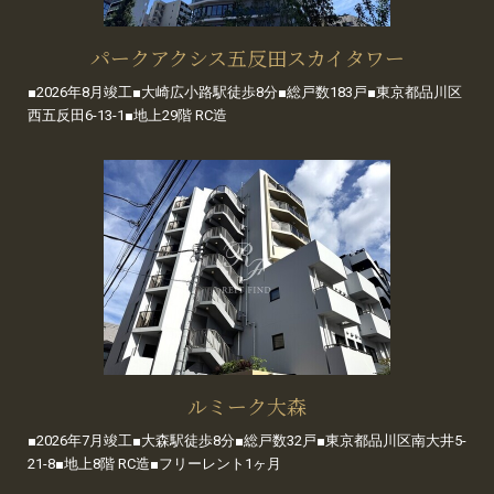
パークアクシス五反田スカイタワー
■2026年8月竣工■大崎広小路駅徒歩8分■総戸数183戸■東京都品川区
西五反田6-13-1■地上29階 RC造
ルミーク大森
■2026年7月竣工■大森駅徒歩8分■総戸数32戸■東京都品川区南大井5-
21-8■地上8階 RC造■フリーレント1ヶ月