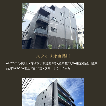
スタイリオ東品川
■2026年5月竣工■青物横丁駅徒歩8分■総戸数57戸■東京都品川区東
品川3-21-14■地上5階 RC造■フリーレント1ヶ月