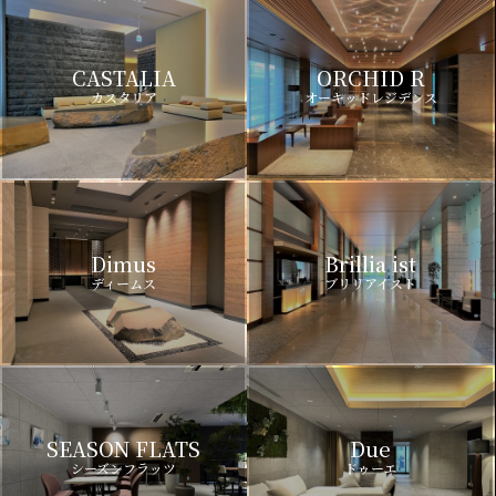
CASTALIA
ORCHID R
カスタリア
オーキッドレジデンス
Dimus
Brillia ist
ディームス
ブリリアイスト
SEASON FLATS
Due
シーズンフラッツ
ドゥーエ