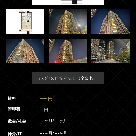
その他の画像を見る（全65枚）
---
賃料
円
管理費
---円
---ヶ月
/
---ヶ月
敷金/礼金
---ヶ月
/
---ヶ月
仲介/FR