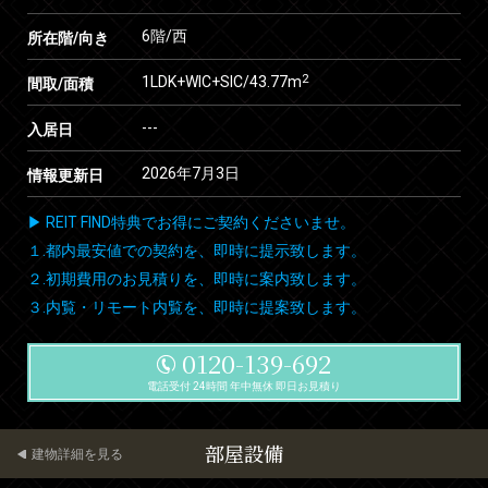
6階/西
所在階/向き
2
1LDK+WIC+SIC/43.77m
間取/面積
---
入居日
2026年7月3日
情報更新日
▶ REIT FIND特典でお得にご契約くださいませ。
１.都内最安値での契約を、即時に提示致します。
２.初期費用のお見積りを、即時に案内致します。
３.内覧・リモート内覧を、即時に提案致します。
0120-139-692
電話受付 24時間 年中無休 即日お見積り
部屋設備
建物詳細を見る