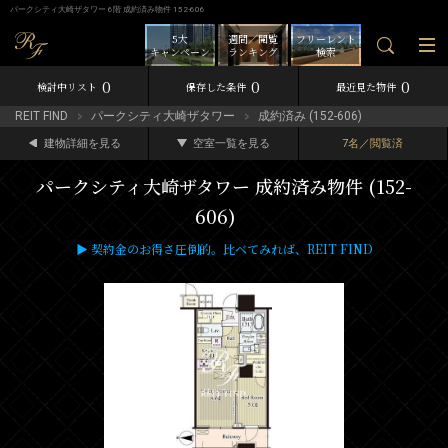
パークシティ大崎ザタワー 6階 成約済み物件 152-606
5大
週間／閲覧
フリーレント
キャンペーン
ランキング
検索
0
0
0
検討中リスト
保存した条件
最近見た物件
REIT FIND
パークシティ大崎ザタワー
成約済み (152-606)
建物詳細を見る
空室一覧を見る
7名／閲覧済
パークシティ大崎ザタワー 成約済み物件 (152-
606)
▶ 契約金のお得さ圧倒的。比べてみれば、REIT FIND