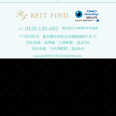
0120-139-692
電話受付 24時間 年中無休
〒103-0012 東京都中央区日本橋堀留町1-8-11
日比谷線・浅草線「人形町駅」徒歩3分
日比谷線「小伝馬町駅」徒歩6分
Copyright © REIT FIND All Right Reserved.