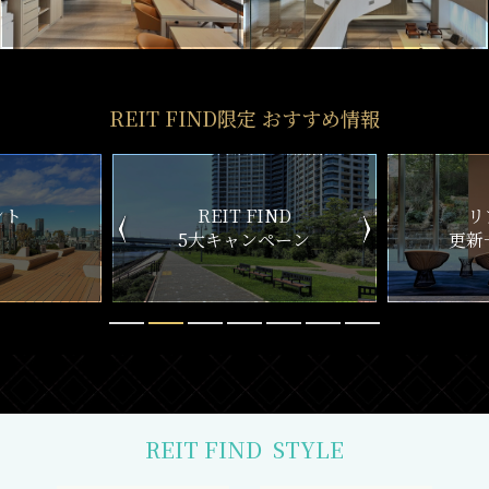
REIT FIND限定 おすすめ情報
ND
リアルタイム
新
ペーン
更新一覧チェック
REIT FIND
STYLE