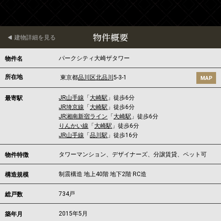
物件概要
建物詳細を見る
パークシティ大崎ザタワー
物件名
所在地
東京都
品川区
北品川
5-3-1
MAP
JR山手線
「
大崎駅
」徒歩6分
最寄駅
JR埼京線
「
大崎駅
」徒歩6分
JR湘南新宿ライン
「
大崎駅
」徒歩6分
りんかい線
「
大崎駅
」徒歩6分
JR山手線
「
品川駅
」徒歩16分
タワーマンション、デザイナーズ、分譲賃貸、ペット可
物件特徴
制震構造 地上40階 地下2階 RC造
構造規模
734戸
総戸数
2015年5月
築年月