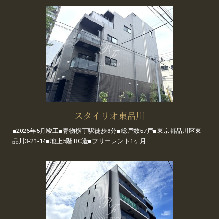
スタイリオ東品川
■2026年5月竣工■青物横丁駅徒歩8分■総戸数57戸■東京都品川区東
品川3-21-14■地上5階 RC造■フリーレント1ヶ月