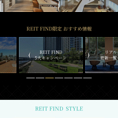
REIT FIND限定 おすすめ情報
ND
リアルタイム
新
ペーン
更新一覧チェック
REIT FIND
STYLE