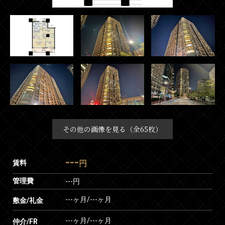
その他の画像を見る（全65枚）
---
賃料
円
管理費
---円
---ヶ月
/
---ヶ月
敷金/礼金
---ヶ月
/
---ヶ月
仲介/FR