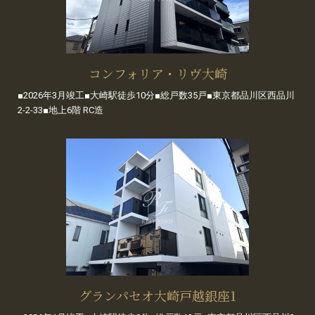
コンフォリア・リヴ大崎
■2026年3月竣工■大崎駅徒歩10分■総戸数35戸■東京都品川区西品川
2-2-33■地上6階 RC造
グランパセオ大崎戸越銀座1