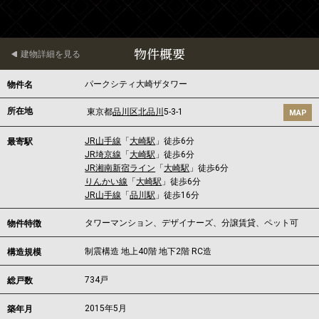
物件概要
建物詳細を見る
パークシティ大崎ザタワー
物件名
所在地
東京都
品川区
北品川
5-3-1
MAP
JR山手線
「
大崎駅
」徒歩6分
最寄駅
JR埼京線
「
大崎駅
」徒歩6分
JR湘南新宿ライン
「
大崎駅
」徒歩6分
りんかい線
「
大崎駅
」徒歩6分
JR山手線
「
品川駅
」徒歩16分
タワーマンション、デザイナーズ、分譲賃貸、ペット可
物件特徴
制震構造 地上40階 地下2階 RC造
構造規模
734戸
総戸数
2015年5月
築年月