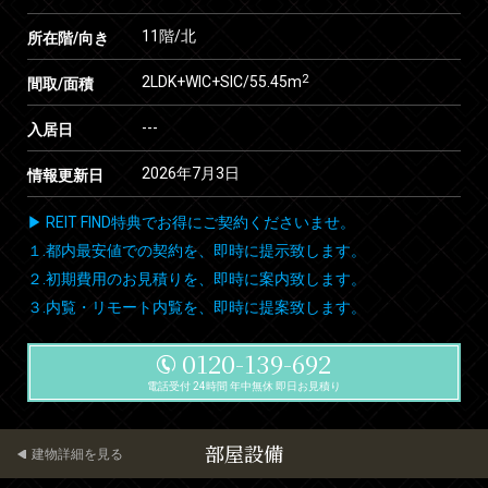
11階/北
所在階/向き
2
2LDK+WIC+SIC/55.45m
間取/面積
---
入居日
2026年7月3日
情報更新日
▶ REIT FIND特典でお得にご契約くださいませ。
１.都内最安値での契約を、即時に提示致します。
２.初期費用のお見積りを、即時に案内致します。
３.内覧・リモート内覧を、即時に提案致します。
0120-139-692
電話受付 24時間 年中無休 即日お見積り
部屋設備
建物詳細を見る