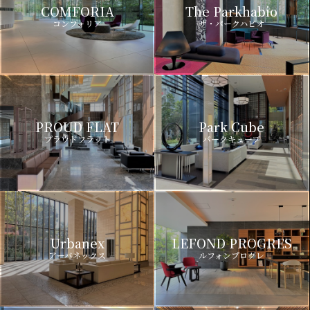
COMFORIA
The Parkhabio
コンフォリア
ザ・パークハビオ
PROUD FLAT
Park Cube
プラウドフラット
パークキューブ
Urbanex
LEFOND PROGRES
アーバネックス
ルフォンプログレ