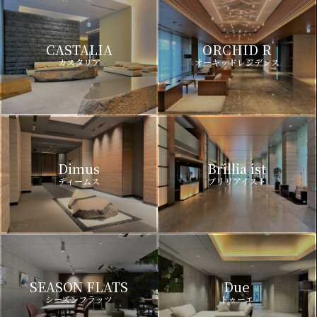
CASTALIA
ORCHID R
カスタリア
オーキッドレジデンス
Dimus
Brillia ist
ディームス
ブリリアイスト
SEASON FLATS
Due
シーズンフラッツ
ドゥーエ