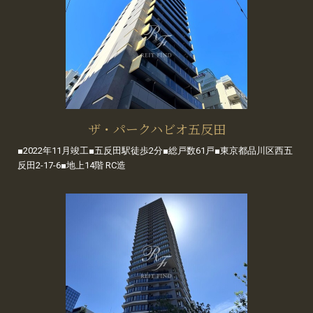
ザ・パークハビオ五反田
■2022年11月竣工■五反田駅徒歩2分■総戸数61戸■東京都品川区西五
反田2-17-6■地上14階 RC造