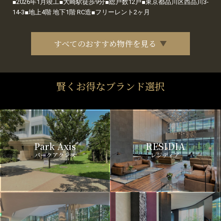
■2026年1月竣工■大崎駅徒歩9分■総戸数12戸■東京都品川区西品川3-
14-3■地上4階 地下1階 RC造■フリーレント2ヶ月
すべてのおすすめ物件を見る
賢くお得なブランド選択
Park Axis
RESIDIA
パークアクシス
レジディア