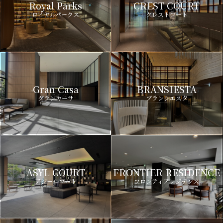
Royal Parks
CREST COURT
ロイヤルパークス
クレストコート
Gran Casa
BRANSIESTA
グランカーサ
ブランシエスタ
ASYL COURT
FRONTIER RESIDENCE
アジールコート
フロンティアレジデンス