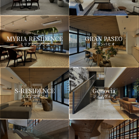
MYRIA RESIDENCE
GRAN PASEO
ミリアレジデンス
グランパセオ
S-RESIDENCE
Genovia
エスレジデンス
ジェノヴィア