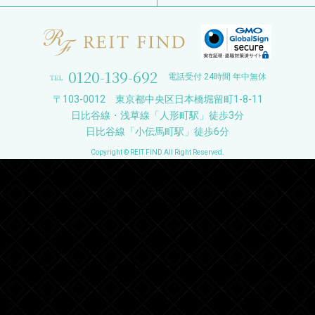
0120-139-692
電話受付 24時間 年中無休
〒103-0012 東京都中央区日本橋堀留町1-8-11
日比谷線・浅草線「人形町駅」徒歩3分
日比谷線「小伝馬町駅」徒歩6分
Copyright © REIT FIND All Right Reserved.