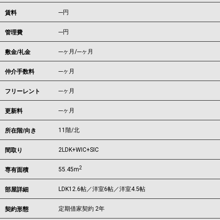
---
円
賃料
---円
管理費
---ヶ月
/
---ヶ月
敷金/礼金
---ヶ月
仲介手数料
---ヶ月
フリーレント
---ヶ月
更新料
11階/北
所在階/向き
2LDK+WIC+SIC
間取り
2
55.45m
専有面積
LDK12.6帖／洋室6帖／洋室4.5帖
部屋詳細
定期借家契約 2年
契約形態