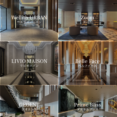
Wellith URBAN
Zoom
ウエリスアーバン
ズーム
LIVIO MAISON
Belle Face
リビオメゾン
ベルファース
GEOENT
Prime Bliss
ジオエント
プライムブリス