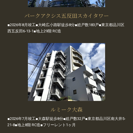
パークアクシス五反田スカイタワー
■2026年8月竣工■大崎広小路駅徒歩8分■総戸数183戸■東京都品川区
西五反田6-13-1■地上29階 RC造
ルミーク大森
■2026年7月竣工■大森駅徒歩8分■総戸数32戸■東京都品川区南大井5-
21-8■地上8階 RC造■フリーレント1ヶ月