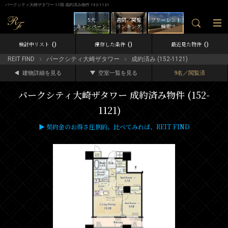
パークシティ大崎ザタワー 11階 成約済み物件 152-1121
5大
週間／閲覧
フリーレント
キャンペーン
ランキング
検索
0
0
0
検討中リスト
保存した条件
最近見た物件
REIT FIND
パークシティ大崎ザタワー
成約済み (152-1121)
建物詳細を見る
空室一覧を見る
9名／閲覧済
パークシティ大崎ザタワー 成約済み物件 (152-
1121)
▶ 契約金のお得さ圧倒的。比べてみれば、REIT FIND