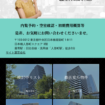
内覧予約・空室確認・初期費用概算等
是非、お気軽にお問い合わせくださいませ。
〒103-0012 東京都中央区日本橋堀留町 1-8-11
日本橋人形町スクエア 3階
最寄駅：日比谷線・浅草線「人形町駅」徒歩3分
サイト運営会社
検討中リスト
最近見た物件
一覧を表示
一覧を表示