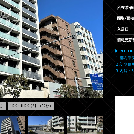
所在階/
間取/面積
入居日
情報更新
▶ REIT
１.都内最
２.初期費
３.内覧・
枚）
1DK・1LDK【2】（20枚）