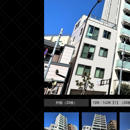
外観（20枚）
1DK・1LDK【1】（20