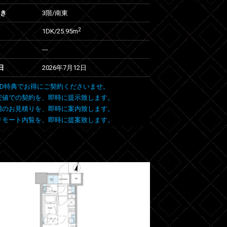
向き
3階/南東
2
1DK/25.95m
---
日
2026年7月12日
 FIND特典でお得にご契約くださいませ。
安値での契約を、即時に提示致します。
用のお見積りを、即時に案内致します。
リモート内覧を、即時に提案致します。