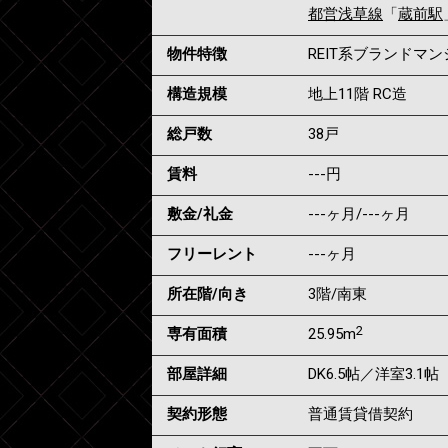
都営浅草線
「
蔵前駅
物件特徴
REIT系ブランドマ
構造規模
地上11階 RC造
総戸数
38戸
賃料
---
円
敷金/礼金
---ヶ月
/
---ヶ月
フリーレント
---ヶ月
所在階/向き
3階/南東
2
専有面積
25.95m
部屋詳細
DK6.5帖／洋室3.1帖
契約形態
普通賃貸借契約