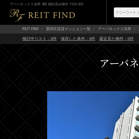
アーバネックス浅草 3階 成約済み物件 1555-303
REIT FIND
墨田区賃貸マンション一覧
アーバネックス浅草
検討中リスト：
0
件
保存した条件：
0
件
最近見た物件：
0
件
アーバネッ