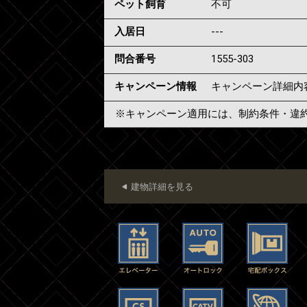
ペット飼育
不可
入居日
---
問合番号
1555-303
キャンペーン情報
キャンペーン詳細内
※キャンペーン適用には、制約条件・違
建物詳細を見る