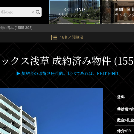
REIT FIND
週間／閲
5大キャンペーン
ランキン
成約済み (1555-303)
16名／閲覧済
クス浅草 成約済み物件 (1555
▶ 契約金のお得さ圧倒的。比べてみれば、REIT FIND
賃料
共益費/
敷金/礼金
仲介/FR