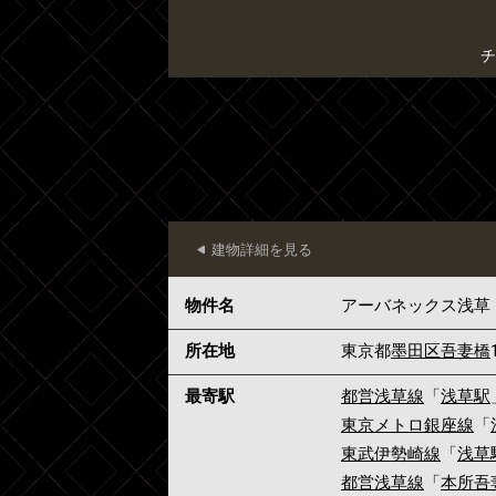
チ
建物詳細を見る
物件名
アーバネックス浅草
所在地
東京都
墨田区
吾妻橋
最寄駅
都営浅草線
「
浅草駅
東京メトロ銀座線
「
東武伊勢崎線
「
浅草
都営浅草線
「
本所吾