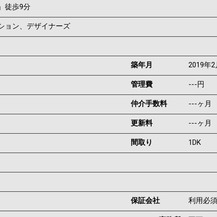
」徒歩9分
ンション、デザイナーズ
築年月
2019年
管理費
---円
仲介手数料
---ヶ月
更新料
---ヶ月
間取り
1DK
保証会社
利用必