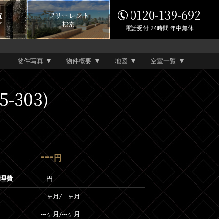
0120-139-692
覧
フリーレント
グ
検索
電話受付 24時間 年中無休
物件写真
物件概要
地図
空室一覧
-303)
---
円
管理費
---円
---ヶ月
/
---ヶ月
---ヶ月
/
---ヶ月