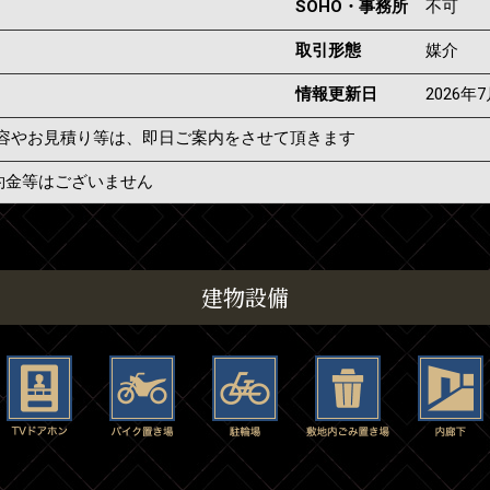
SOHO・事務所
不可
取引形態
媒介
情報更新日
2026年
容やお見積り等は、即日ご案内をさせて頂きます
約金等はございません
建物設備