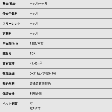
---ヶ月
/
---ヶ月
敷金/礼金
---ヶ月
仲介手数料
---ヶ月
フリーレント
---ヶ月
更新料
12階/南西
所在階/向き
1DK
間取り
2
41.46m
専有面積
DK11帖／洋室6.9帖
部屋詳細
普通賃貸借契約
契約形態
利用必須
保証会社
可
ペット飼育
敷1積増