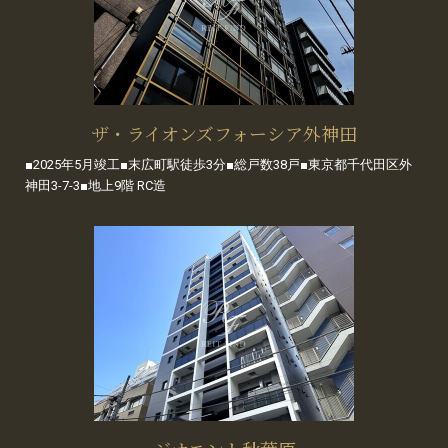
ザ・ライオンズフォーシア外神田
■2025年5月竣工■末広町駅徒歩3分■総戸数38戸■東京都千代田区外
神田3-7-3■地上9階 RC造