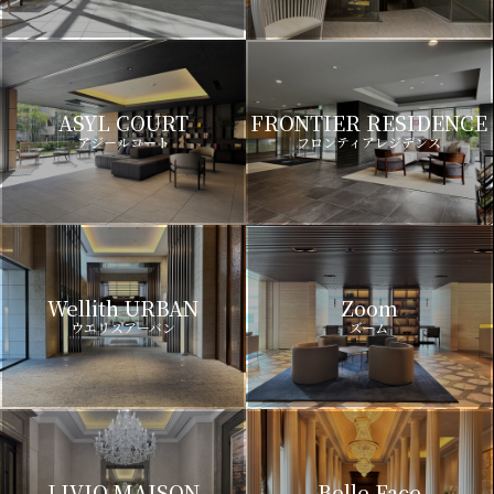
ASYL COURT
FRONTIER RESIDENCE
アジールコート
フロンティアレジデンス
Wellith URBAN
Zoom
ウエリスアーバン
ズーム
LIVIO MAISON
Belle Face