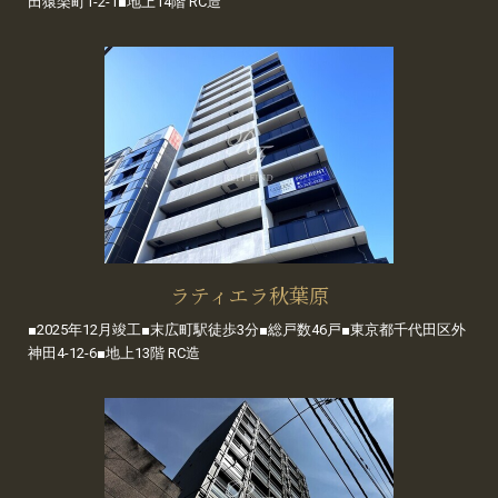
田猿楽町1-2-1■地上14階 RC造
ラティエラ秋葉原
■2025年12月竣工■末広町駅徒歩3分■総戸数46戸■東京都千代田区外
神田4-12-6■地上13階 RC造