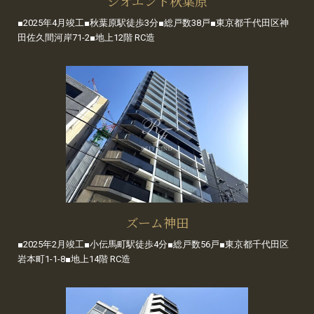
ジオエント秋葉原
■2025年4月竣工■秋葉原駅徒歩3分■総戸数38戸■東京都千代田区神
田佐久間河岸71-2■地上12階 RC造
ズーム神田
■2025年2月竣工■小伝馬町駅徒歩4分■総戸数56戸■東京都千代田区
岩本町1-1-8■地上14階 RC造