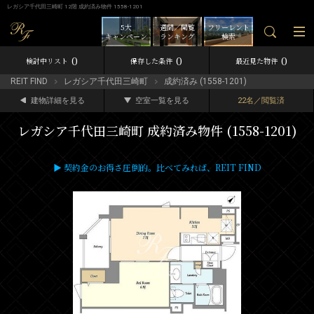
レガシア千代田三崎町 12階 成約済み物件 1558-1201
5大
週間／閲覧
フリーレント
キャンペーン
ランキング
検索
0
0
0
検討中リスト
保存した条件
最近見た物件
REIT FIND
レガシア千代田三崎町
成約済み (1558-1201)
建物詳細を見る
空室一覧を見る
22名／閲覧済
レガシア千代田三崎町 成約済み物件 (1558-1201)
▶ 契約金のお得さ圧倒的。比べてみれば、REIT FIND