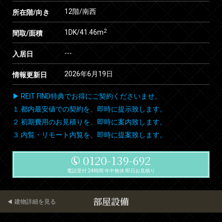
12階/南西
所在階/向き
2
1DK/41.46m
間取/面積
---
入居日
2026年6月19日
情報更新日
▶ REIT FIND特典でお得にご契約くださいませ。
１.都内最安値での契約を、即時に提示致します。
２.初期費用のお見積りを、即時に案内致します。
３.内覧・リモート内覧を、即時に提案致します。
0120-139-692
電話受付 24時間 年中無休 即日お見積り
部屋設備
建物詳細を見る