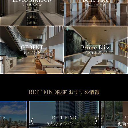
リビオメゾン
ベルファース
GEOENT
Prime Bliss
ジオエント
プライムブリス
REIT FIND限定 おすすめ情報
ND
リアルタイム
新
ペーン
更新一覧チェック