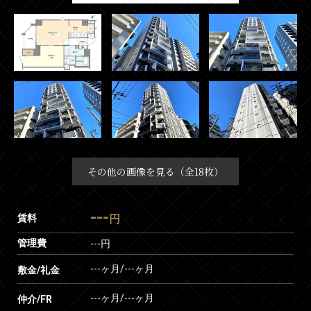
その他の画像を見る（全18枚）
---
賃料
円
管理費
---円
---ヶ月
/
---ヶ月
敷金/礼金
---ヶ月
/
---ヶ月
仲介/FR