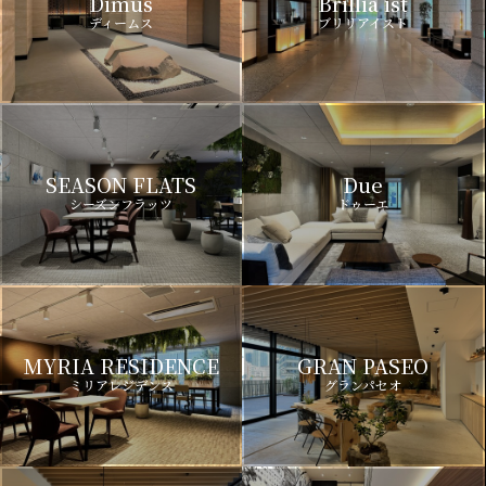
Dimus
Brillia ist
ディームス
ブリリアイスト
SEASON FLATS
Due
シーズンフラッツ
ドゥーエ
MYRIA RESIDENCE
GRAN PASEO
ミリアレジデンス
グランパセオ