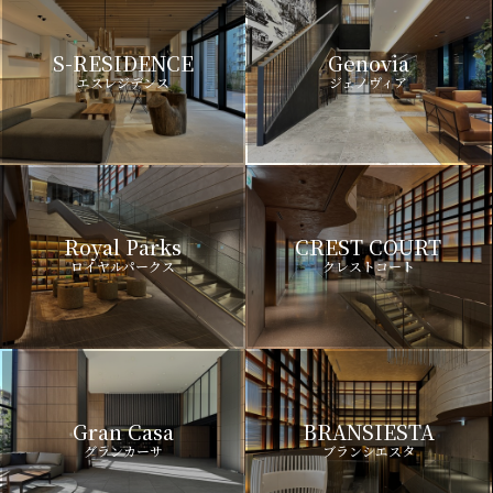
S-RESIDENCE
Genovia
エスレジデンス
ジェノヴィア
Royal Parks
CREST COURT
ロイヤルパークス
クレストコート
Gran Casa
BRANSIESTA
グランカーサ
ブランシエスタ