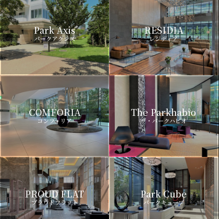
Park Axis
RESIDIA
パークアクシス
レジディア
COMFORIA
The Parkhabio
コンフォリア
ザ・パークハビオ
PROUD FLAT
Park Cube
プラウドフラット
パークキューブ