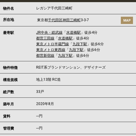
レガシア千代田三崎町
物件名
所在地
東京都
千代田区
神田三崎町
3-3-7
MAP
JR中央・総武線
「
水道橋駅
」徒歩4分
最寄駅
都営三田線
「
水道橋駅
」徒歩4分
東京メトロ半蔵門線
「
九段下駅
」徒歩6分
東京メトロ東西線
「
九段下駅
」徒歩6分
都営新宿線
「
九段下駅
」徒歩6分
REIT系ブランドマンション、デザイナーズ
物件特徴
地上13階 RC造
構造規模
33戸
総戸数
2020年8月
築年月
---
円
賃料
---円
管理費