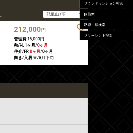
ブランドマンション検索
区検索
。
路線・駅検索
212,000
円
フリーレント検索
管理費
15,000円
敷/礼
1ヶ月
/
0ヶ月
仲介/FR
0ヶ月
/
0ヶ月
向き/入居
東/8月下旬