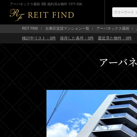
アーバネックス蔵前 5階 成約済み物件 1571-506
REIT FIND
台東区賃貸マンション一覧
アーバネックス蔵前
検討中リスト：
0
件
保存した条件：
0
件
最近見た物件：
0
件
アーバネッ