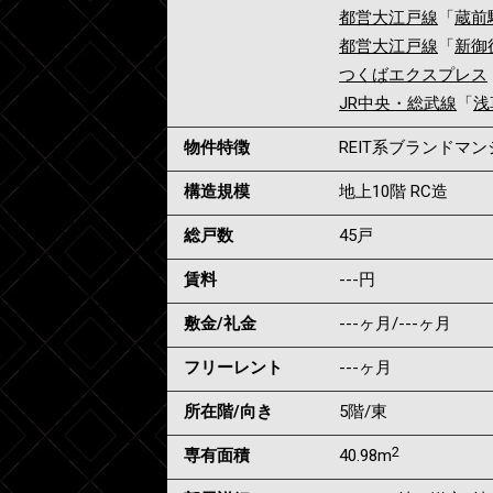
都営大江戸線
「
蔵前
都営大江戸線
「
新御
つくばエクスプレス
JR中央・総武線
「
浅
物件特徴
REIT系ブランドマ
構造規模
地上10階 RC造
総戸数
45戸
賃料
---
円
敷金/礼金
---ヶ月
/
---ヶ月
フリーレント
---ヶ月
所在階/向き
5階/東
2
専有面積
40.98m