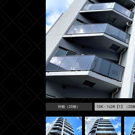
外観（20枚）
1DK・1LDK【1】（20