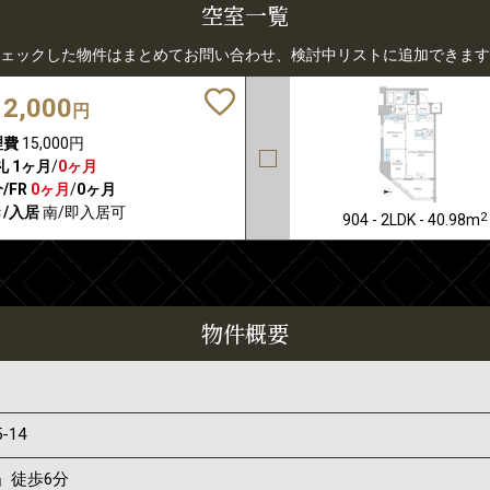
空室一覧
ェックした物件はまとめてお問い合わせ、検討中リストに追加できます
12,000
円
理費
15,000円
礼
1ヶ月
/
0ヶ月
/FR
0ヶ月
/
0ヶ月
/入居
南/即入居可
2
904 - 2LDK - 40.98m
物件概要
5-14
」徒歩6分