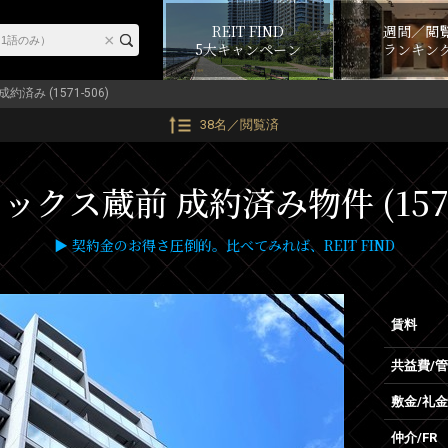
REIT FIND
週間／閲
5大キャンペーン
ランキン
成約済み (1571-506)
38名／閲覧済
クス蔵前 成約済み物件 (1571
▶ 契約金のお得さ圧倒的。比べてみれば、REIT FIND
賃料
共益費/
敷金/礼金
仲介/FR