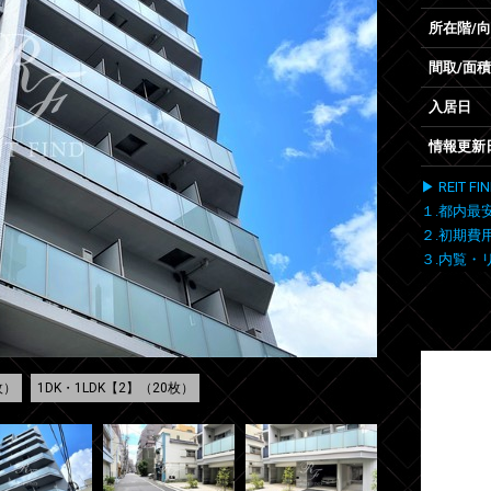
所在階/
間取/面積
入居日
情報更新
▶ REIT
１.都内最
２.初期費
３.内覧・
枚）
1DK・1LDK【2】（20枚）