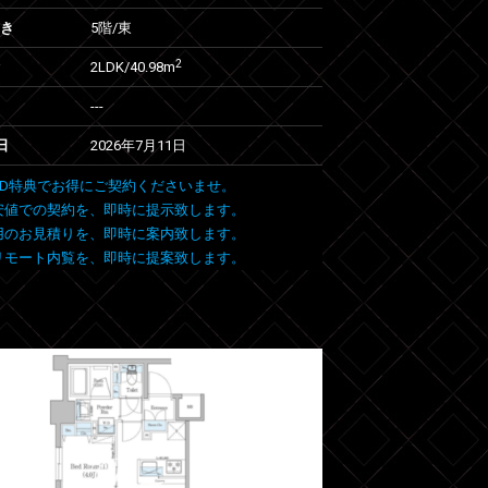
向き
5階/東
2
2LDK/40.98m
---
日
2026年7月11日
 FIND特典でお得にご契約くださいませ。
安値での契約を、即時に提示致します。
用のお見積りを、即時に案内致します。
リモート内覧を、即時に提案致します。