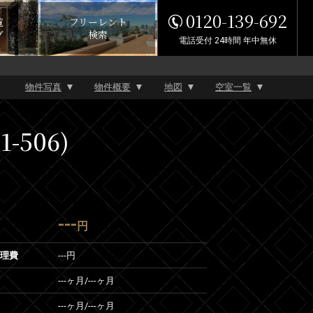
0120-139-692
覧
フリーレント
グ
検索
電話受付 24時間 年中無休
物件写真
物件概要
地図
空室一覧
-506)
---
円
管理費
---円
---ヶ月
/
---ヶ月
---ヶ月
/
---ヶ月