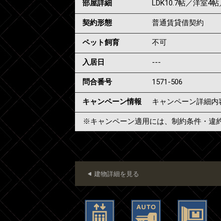
部屋詳細
LDK10.7帖／洋室4帖
契約形態
普通賃貸借契約
ペット飼育
不可
入居日
---
問合番号
1571-506
キャンペーン情報
キャンペーン詳細内
※キャンペーン適用には、制約条件・違
建物詳細を見る