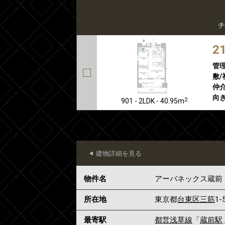
チ
2
管
敷/
仲介
向き
2
901 - 2LDK - 40.95m
建物詳細を見る
物件名
アーバネックス蔵前
所在地
東京都
台東区
三筋
1-
最寄駅
都営浅草線
「
蔵前駅