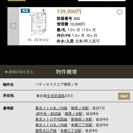
139,000円
部屋番号
603
管理費
10,000円
敷/礼
1.0ヶ月
/
1.0ヶ月
仲介/FR
1.0ヶ月
/
0ヶ月
1K - 25.81m2
向き/入居
北東/即入居可
物件概要
建物詳細を見る
パティオスクエア御茶ノ水
物件名
所在地
東京都
文京区
湯島
2-5-3
MAP
東京メトロ丸ノ内線
「
御茶ノ水駅
」徒歩7分
最寄駅
JR中央・総武線
「
御茶ノ水駅
」徒歩8分
東京メトロ千代田線
「
新御茶ノ水駅
」徒歩9分
東京メトロ丸ノ内線
「
本郷三丁目駅
」徒歩9分
都営大江戸線
「
本郷三丁目駅
」徒歩9分