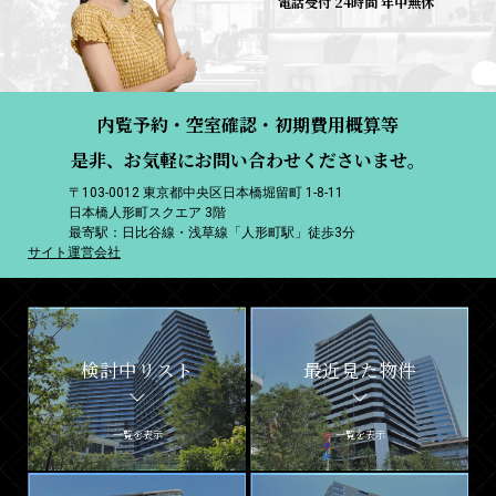
電話受付 24時間 年中無休
内覧予約・空室確認・初期費用概算等
是非、お気軽にお問い合わせくださいませ。
〒103-0012 東京都中央区日本橋堀留町 1-8-11
日本橋人形町スクエア 3階
最寄駅：日比谷線・浅草線「人形町駅」徒歩3分
サイト運営会社
検討中リスト
最近見た物件
一覧を表示
一覧を表示