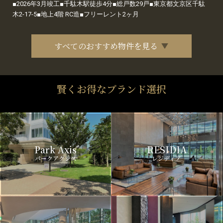
■2026年3月竣工■千駄木駅徒歩4分■総戸数29戸■東京都文京区千駄
木2-17-5■地上4階 RC造■フリーレント2ヶ月
すべてのおすすめ物件を見る
賢くお得なブランド選択
Park Axis
RESIDIA
パークアクシス
レジディア