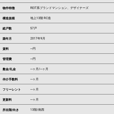
REIT系ブランドマンション、デザイナーズ
物件特徴
地上13階 RC造
構造規模
57戸
総戸数
2017年9月
築年月
---
円
賃料
---円
管理費
---ヶ月
/
---ヶ月
敷金/礼金
---ヶ月
仲介手数料
---ヶ月
フリーレント
---ヶ月
更新料
13階/南西
所在階/向き