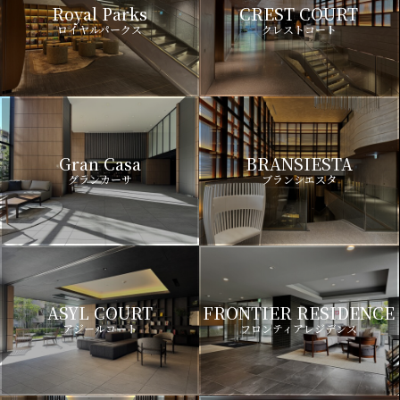
Royal Parks
CREST COURT
ロイヤルパークス
クレストコート
Gran Casa
BRANSIESTA
グランカーサ
ブランシエスタ
ASYL COURT
FRONTIER RESIDENCE
アジールコート
フロンティアレジデンス