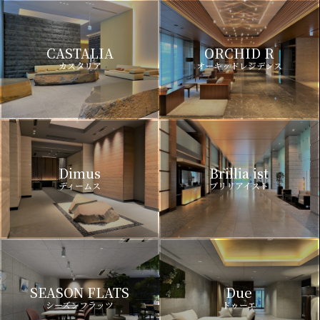
CASTALIA
ORCHID R
カスタリア
オーキッドレジデンス
Dimus
Brillia ist
ディームス
ブリリアイスト
SEASON FLATS
Due
シーズンフラッツ
ドゥーエ