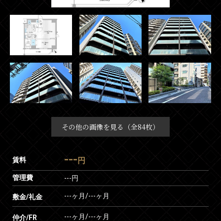
その他の画像を見る（全84枚）
---
賃料
円
管理費
---円
---ヶ月
/
---ヶ月
敷金/礼金
---ヶ月
/
---ヶ月
仲介/FR