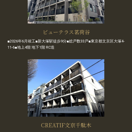
ビューテラス茗荷谷
■2026年6月竣工■新大塚駅徒歩9分■総戸数33戸■東京都文京区大塚4-
11-6■地上4階 地下1階 RC造
CREATIF文京千駄木