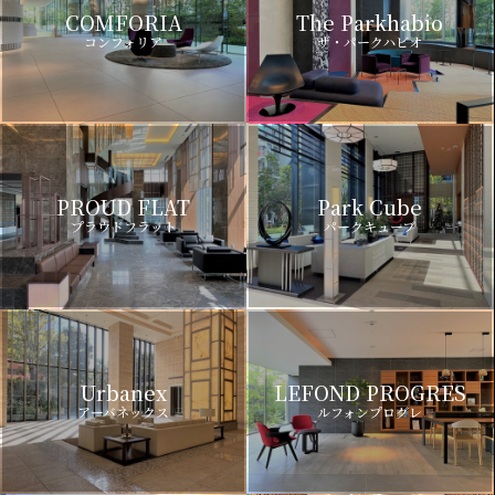
COMFORIA
The Parkhabio
コンフォリア
ザ・パークハビオ
PROUD FLAT
Park Cube
プラウドフラット
パークキューブ
Urbanex
LEFOND PROGRES
アーバネックス
ルフォンプログレ