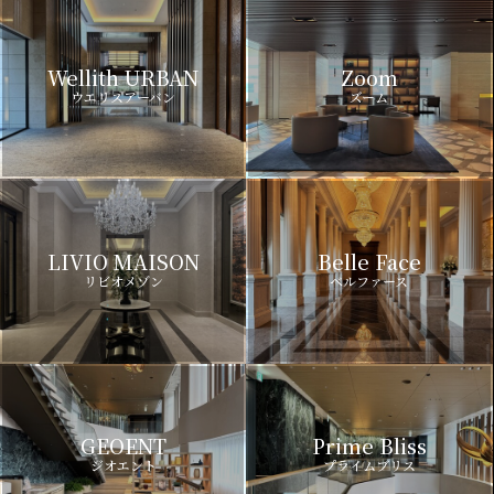
Wellith URBAN
Zoom
ウエリスアーバン
ズーム
LIVIO MAISON
Belle Face
リビオメゾン
ベルファース
GEOENT
Prime Bliss
ジオエント
プライムブリス