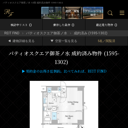
パティオスクエア御茶ノ水 13階 成約済み物件 1595-1302
5大
週間／閲覧
フリーレント
キャンペーン
ランキング
検索
0
0
0
検討中リスト
保存した条件
最近見た物件
REIT FIND
パティオスクエア御茶ノ水
成約済み (1595-1302)
建物詳細を見る
空室一覧を見る
5名／閲覧済
パティオスクエア御茶ノ水 成約済み物件 (1595-
1302)
▶ 契約金のお得さ圧倒的。比べてみれば、REIT FIND