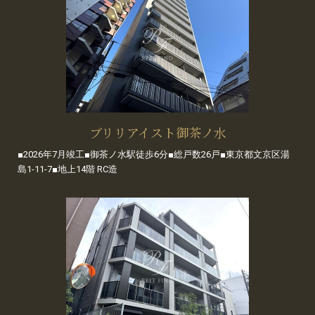
ブリリアイスト御茶ノ水
■2026年7月竣工■御茶ノ水駅徒歩6分■総戸数26戸■東京都文京区湯
島1-11-7■地上14階 RC造