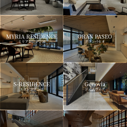
MYRIA RESIDENCE
GRAN PASEO
ミリアレジデンス
グランパセオ
S-RESIDENCE
Genovia
エスレジデンス
ジェノヴィア