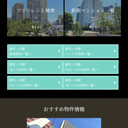
フリーレント検索
新築マンション一覧
一覧を表示
一覧を表示
御茶ノ水駅
御茶ノ水駅
新築物件一覧へ
ペット可物件一覧へ
御茶ノ水駅
御茶ノ水駅
1R～1K物件一覧へ
1DK～1LDK物件一覧へ
御茶ノ水駅
御茶ノ水駅
2K～2LDK物件一覧へ
3K～3LDK物件一覧へ
おすすめ物件情報