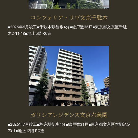
コンフォリア・リヴ文京千駄木
■2026年6月竣工■千駄木駅徒歩4分■総戸数36戸■東京都文京区千駄
木2-11-13■地上5階 RC造
ガリシアレジデンス文京六義園
■2026年7月竣工■駒込駅徒歩4分■総戸数31戸■東京都文京区本駒込5-
73-1■地上12階 RC造