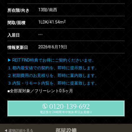
13階/南西
所在階/向き
2
1LDK/41.54m
間取/面積
---
入居日
2026年6月19日
情報更新日
▶ REIT FIND特典でお得にご契約くださいませ。
１.都内最安値での契約を、即時に提示致します。
２.初期費用のお見積りを、即時に案内致します。
３.内覧・リモート内覧を、即時に提案致します。
■全部屋対象／フリーレント0.5ヶ月
0120-139-692
電話受付 24時間 年中無休 即日お見積り
部屋設備
建物詳細を見る