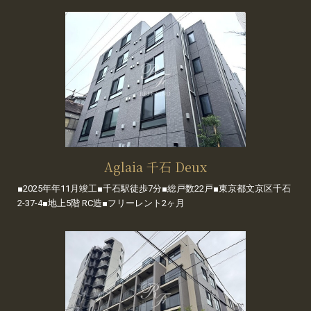
Aglaia 千石 Deux
■2025年年11月竣工■千石駅徒歩7分■総戸数22戸■東京都文京区千石
2-37-4■地上5階 RC造■フリーレント2ヶ月