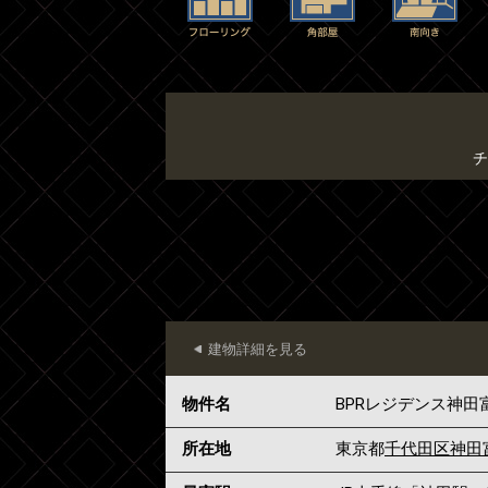
チ
建物詳細を見る
物件名
BPRレジデンス神田
所在地
東京都
千代田区
神田