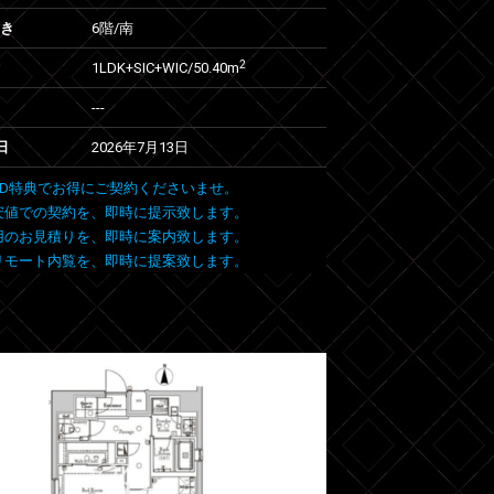
向き
6階/南
2
1LDK+SIC+WIC/50.40m
---
日
2026年7月13日
 FIND特典でお得にご契約くださいませ。
安値での契約を、即時に提示致します。
用のお見積りを、即時に案内致します。
リモート内覧を、即時に提案致します。