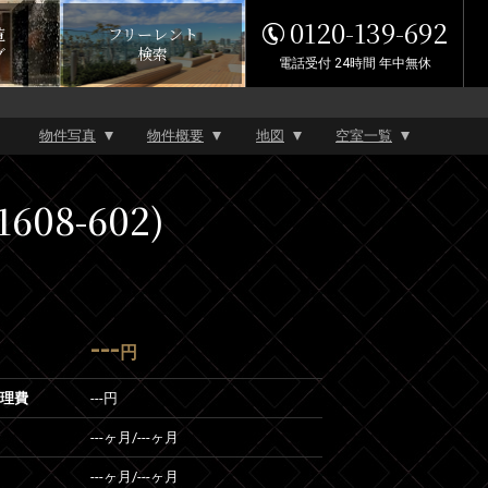
0120-139-692
覧
フリーレント
グ
検索
電話受付 24時間 年中無休
物件写真
物件概要
地図
空室一覧
08-602)
---
円
管理費
---円
---ヶ月
/
---ヶ月
---ヶ月
/
---ヶ月