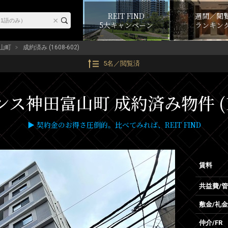
REIT FIND
週間／閲
5大キャンペーン
ランキン
山町
成約済み (1608-602)
5名／閲覧済
ス神田富山町 成約済み物件 (16
▶ 契約金のお得さ圧倒的。比べてみれば、REIT FIND
賃料
共益費/
敷金/礼金
仲介/FR