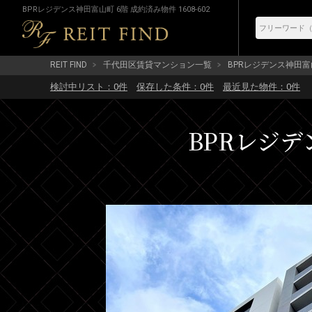
BPRレジデンス神田富山町 6階 成約済み物件 1608-602
REIT FIND
千代田区賃貸マンション一覧
BPRレジデンス神田富
検討中リスト：
0
件
保存した条件：
0
件
最近見た物件：
0
件
BPRレジデン