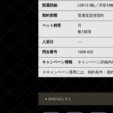
部屋詳細
LDK13.5帖／洋室4.8
契約形態
普通賃貸借契約
ペット飼育
可
敷1積増
入居日
---
問合番号
1608-602
キャンペーン情報
キャンペーン詳細内
※キャンペーン適用には、制約条件・違
建物詳細を見る