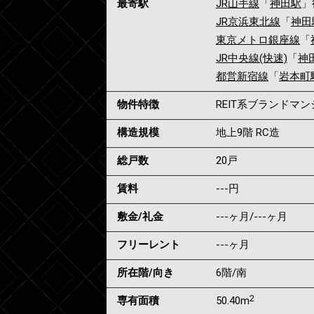
最寄駅
JR山手線
「
神田駅
」
JR京浜東北線
「
神田
東京メトロ銀座線
「
JR中央線(快速)
「
神
都営新宿線
「
岩本町
物件特徴
REIT系ブランドマ
構造規模
地上9階 RC造
総戸数
20戸
賃料
---
円
敷金/礼金
---ヶ月
/
---ヶ月
フリーレント
---ヶ月
所在階/向き
6階/南
2
専有面積
50.40m