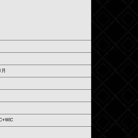
1月
IC+WIC