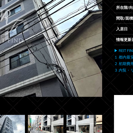
所在階/
間取/面積
入居日
情報更新
▶ REIT
１.都内最
２.初期費
３.内覧・