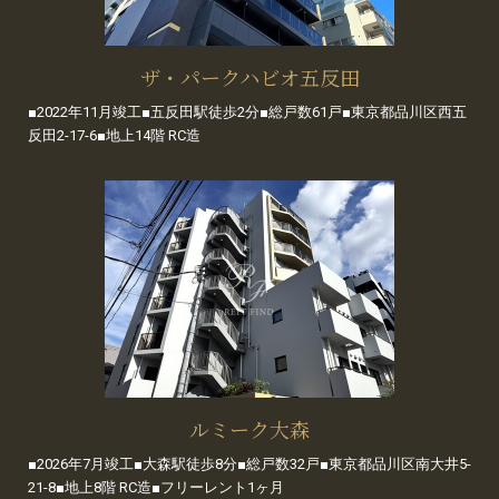
ザ・パークハビオ五反田
■2022年11月竣工■五反田駅徒歩2分■総戸数61戸■東京都品川区西五
反田2-17-6■地上14階 RC造
ルミーク大森
■2026年7月竣工■大森駅徒歩8分■総戸数32戸■東京都品川区南大井5-
21-8■地上8階 RC造■フリーレント1ヶ月