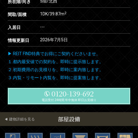
5階/北西
所在階/向き
2
1DK/39.87m
間取/面積
---
入居日
2026年7月5日
情報更新日
▶ REIT FIND特典でお得にご契約くださいませ。
１.都内最安値での契約を、即時に提示致します。
２.初期費用のお見積りを、即時に案内致します。
３.内覧・リモート内覧を、即時に提案致します。
0120-139-692
電話受付 24時間 年中無休 即日お見積り
部屋設備
建物詳細を見る