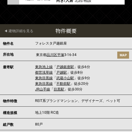
向き/入居
北西/相談
物件概要
建物詳細を見る
フォレスタ戸越銀座
物件名
所在地
東京都
品川区
平塚
3-16-34
MAP
東急池上線
「
戸越銀座駅
」徒歩6分
最寄駅
都営浅草線
「
戸越駅
」徒歩8分
東急目黒線
「
武蔵小山駅
」徒歩9分
東急目黒線
「
不動前駅
」徒歩20分
JR山手線
「
目黒駅
」徒歩30分
REIT系ブランドマンション、デザイナーズ、ペット可
物件特徴
地上10階 RC造
構造規模
80戸
総戸数