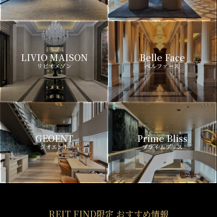
LIVIO MAISON
Belle Face
リビオメゾン
ベルファース
GEOENT
Prime Bliss
ジオエント
プライムブリス
REIT FIND限定 おすすめ情報