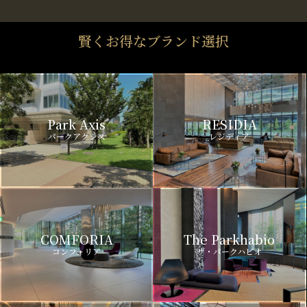
賢くお得なブランド選択
Park Axis
RESIDIA
パークアクシス
レジディア
COMFORIA
The Parkhabio
コンフォリア
ザ・パークハビオ