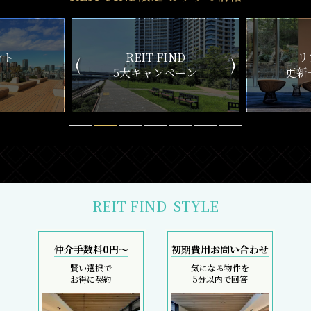
ND
リアルタイム
新
ペーン
更新一覧チェック
REIT FIND
STYLE
仲介手数料0円～
初期費用お問い合わせ
賢い選択で
気になる物件を
お得に契約
5分以内で回答