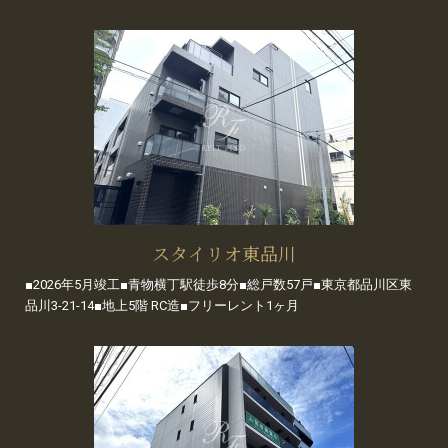
スタイリオ東品川
■2026年5月竣工■青物横丁駅徒歩8分■総戸数57戸■東京都品川区東
品川3-21-14■地上5階 RC造■フリーレント1ヶ月