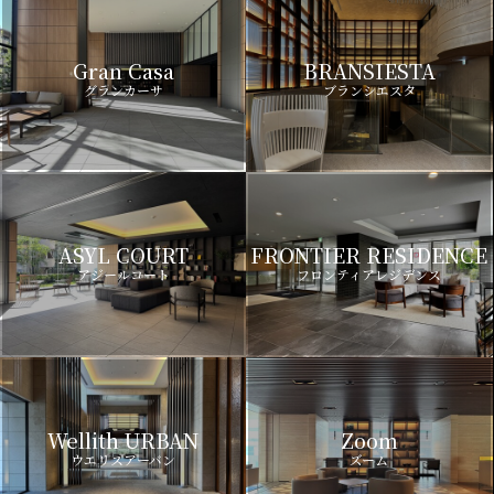
Gran Casa
BRANSIESTA
グランカーサ
ブランシエスタ
ASYL COURT
FRONTIER RESIDENCE
アジールコート
フロンティアレジデンス
Wellith URBAN
Zoom
ウエリスアーバン
ズーム