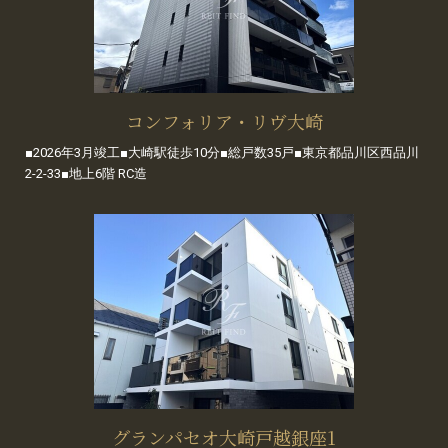
コンフォリア・リヴ大崎
■2026年3月竣工■大崎駅徒歩10分■総戸数35戸■東京都品川区西品川
2-2-33■地上6階 RC造
グランパセオ大崎戸越銀座1