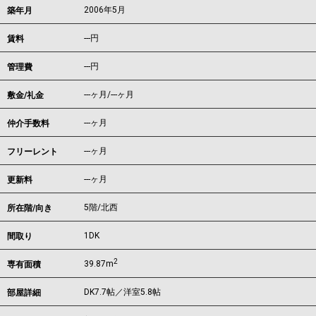
2006年5月
築年月
---
円
賃料
---円
管理費
---ヶ月
/
---ヶ月
敷金/礼金
---ヶ月
仲介手数料
---ヶ月
フリーレント
---ヶ月
更新料
5階/北西
所在階/向き
1DK
間取り
2
39.87m
専有面積
DK7.7帖／洋室5.8帖
部屋詳細