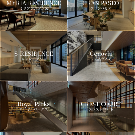
MYRIA RESIDENCE
GRAN PASEO
ミリアレジデンス
グランパセオ
S-RESIDENCE
Genovia
エスレジデンス
ジェノヴィア
Royal Parks
CREST COURT
ロイヤルパークス
クレストコート