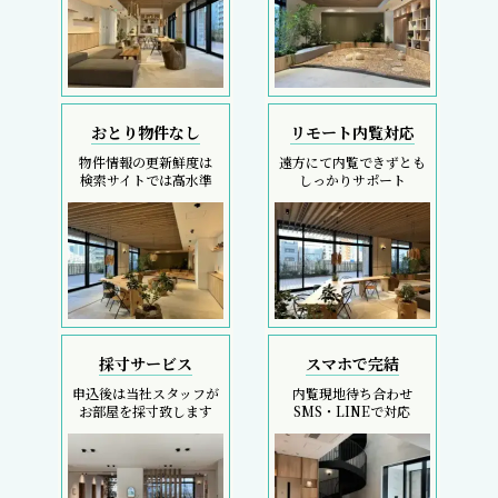
おとり物件なし
リモート内覧対応
物件情報の更新鮮度は
遠方にて内覧できずとも
検索サイトでは高水準
しっかりサポート
採寸サービス
スマホで完結
申込後は当社スタッフが
内覧現地待ち合わせ
お部屋を採寸致します
SMS・LINEで対応