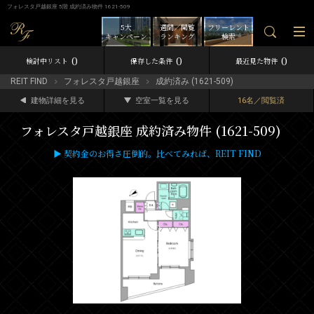
フォレスタ戸越銀座 5階 成約済み物件 1621-509
5大
週間／閲覧
フリーレント
キャンペーン
ランキング
検索
0
0
0
検討中リスト
保存した条件
最近見た物件
REIT FIND
フォレスタ戸越銀座
成約済み (1621-509)
建物詳細を見る
空室一覧を見る
16名／閲覧済
フォレスタ戸越銀座 成約済み物件 (1621-509)
▶ 契約金のお得さ圧倒的。比べてみれば、REIT FIND