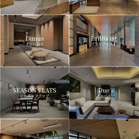
Dimus
Brillia ist
ディームス
ブリリアイスト
SEASON FLATS
Due
シーズンフラッツ
ドゥーエ