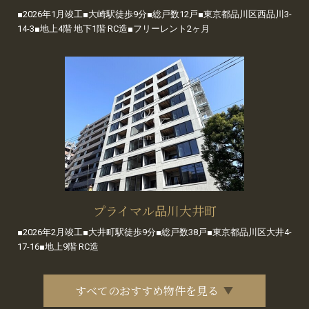
■2026年1月竣工■大崎駅徒歩9分■総戸数12戸■東京都品川区西品川3-
14-3■地上4階 地下1階 RC造■フリーレント2ヶ月
プライマル品川大井町
■2026年2月竣工■大井町駅徒歩9分■総戸数38戸■東京都品川区大井4-
17-16■地上9階 RC造
すべてのおすすめ物件を見る