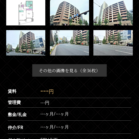
その他の画像を見る（全36枚）
---
賃料
円
管理費
---円
---ヶ月
/
---ヶ月
敷金/礼金
---ヶ月
/
---ヶ月
仲介/FR