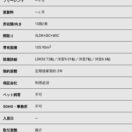
---ヶ月
フリーレント
---ヶ月
更新料
10階/東
所在階/向き
3LDK+SIC+WIC
間取り
2
105.95m
専有面積
LDK20.72帖／洋室9.01帖／洋室7帖／洋室6.6帖
部屋詳細
定期借家契約 2年
契約形態
利用必須
保証会社
不可
ペット飼育
不可
SOHO・事務所
---
入居日
媒介
取引形態