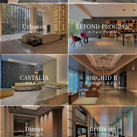
Urbanex
LEFOND PROGRES
アーバネックス
ルフォンプログレ
CASTALIA
ORCHID R
カスタリア
オーキッドレジデンス
Dimus
Brillia ist
ディームス
ブリリアイスト