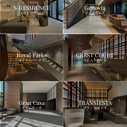
S-RESIDENCE
Genovia
エスレジデンス
ジェノヴィア
Royal Parks
CREST COURT
ロイヤルパークス
クレストコート
Gran Casa
BRANSIESTA
グランカーサ
ブランシエスタ