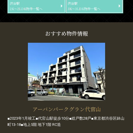
渋谷駅
渋谷駅
2K～2LDK物件一覧へ
3K～3LDK物件一覧へ
おすすめ物件情報
アーバンパークグラン代官山
■2023年1月竣工■代官山駅徒歩10分■総戸数28戸■東京都渋谷区鉢山
町13-18■地上5階 地下1階 RC造