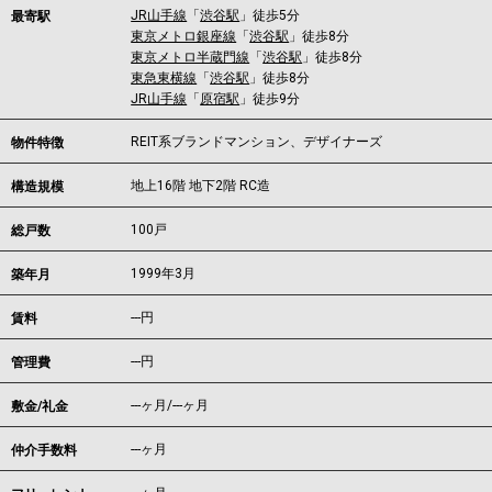
JR山手線
「
渋谷駅
」徒歩5分
最寄駅
東京メトロ銀座線
「
渋谷駅
」徒歩8分
東京メトロ半蔵門線
「
渋谷駅
」徒歩8分
東急東横線
「
渋谷駅
」徒歩8分
JR山手線
「
原宿駅
」徒歩9分
REIT系ブランドマンション、デザイナーズ
物件特徴
地上16階 地下2階 RC造
構造規模
100戸
総戸数
1999年3月
築年月
---
円
賃料
---円
管理費
---ヶ月
/
---ヶ月
敷金/礼金
---ヶ月
仲介手数料