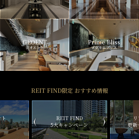
GEOENT
Prime Bliss
ジオエント
プライムブリス
REIT FIND限定 おすすめ情報
ND
リアルタイム
新
ペーン
更新一覧チェック