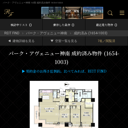
パーク・アヴェニュー神南 10階 成約済み物件 1654-1003
5大
週間／閲覧
フリーレント
キャンペーン
ランキング
検索
0
0
0
検討中リスト
保存した条件
最近見た物件
REIT FIND
パーク・アヴェニュー神南
成約済み (1654-1003)
建物詳細を見る
空室一覧を見る
7名／閲覧済
パーク・アヴェニュー神南 成約済み物件 (1654-
1003)
▶ 契約金のお得さ圧倒的。比べてみれば、REIT FIND