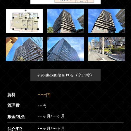
その他の画像を見る（全14枚）
---
賃料
円
管理費
---円
---ヶ月
/
---ヶ月
敷金/礼金
---ヶ月
/
---ヶ月
仲介/FR