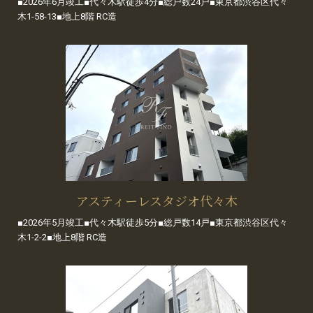
■2026年6月竣工■代々木駅徒歩4分■総戸数24戸■東京都渋谷区代々
木1-58-13■地上8階 RC造
アスティーレスタジオ代々木
■2026年5月竣工■代々木駅徒歩5分■総戸数14戸■東京都渋谷区代々
木1-2-2■地上8階 RC造