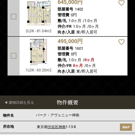
645,000円
部屋番号
1402
管理費
0円
敷/礼
1.0ヶ月
/
1.0ヶ月
仲介/FR
1.0ヶ月
/
0ヶ月
2LDK - 81.04m2
向き/入居
東/即入居可
495,000円
部屋番号
1601
管理費
0円
敷/礼
1.0ヶ月
/
0ヶ月
仲介/FR
0ヶ月
/
0ヶ月
1LDK - 60.20m2
向き/入居
東/即入居可
物件概要
建物詳細を見る
パーク・アヴェニュー神南
物件名
所在地
東京都
渋谷区
神南
1-13-8
MAP