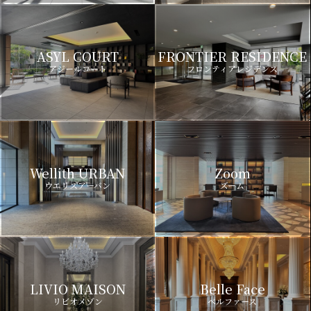
ASYL COURT
FRONTIER RESIDENCE
アジールコート
フロンティアレジデンス
Wellith URBAN
Zoom
ウエリスアーバン
ズーム
LIVIO MAISON
Belle Face
リビオメゾン
ベルファース