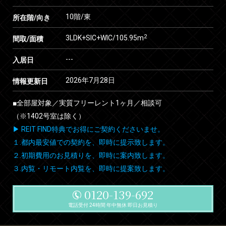
10階/東
所在階/向き
2
3LDK+SIC+WIC/105.95m
間取/面積
---
入居日
2026年7月28日
情報更新日
■全部屋対象／実質フリーレント1ヶ月／相談可
（※1402号室は除く）
▶ REIT FIND特典でお得にご契約くださいませ。
１.都内最安値での契約を、即時に提示致します。
２.初期費用のお見積りを、即時に案内致します。
３.内覧・リモート内覧を、即時に提案致します。
0120-139-692
電話受付 24時間 年中無休 即日お見積り