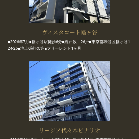
ヴィスタコート幡ヶ谷
■2026年7月■幡ヶ谷駅徒歩6分■総戸数 26戸■東京都渋谷区幡ヶ谷1-
24-25■地上6階 RC造■フリーレント1ヶ月
リージア代々木ビナリオ