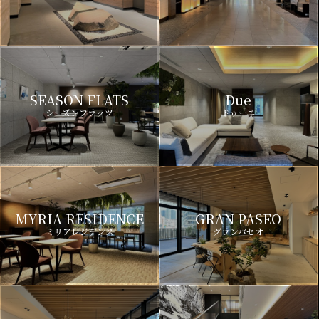
SEASON FLATS
Due
シーズンフラッツ
ドゥーエ
MYRIA RESIDENCE
GRAN PASEO
ミリアレジデンス
グランパセオ