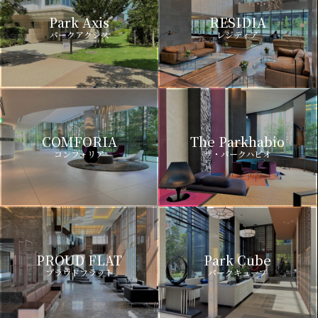
Park Axis
RESIDIA
パークアクシス
レジディア
COMFORIA
The Parkhabio
コンフォリア
ザ・パークハビオ
PROUD FLAT
Park Cube
プラウドフラット
パークキューブ