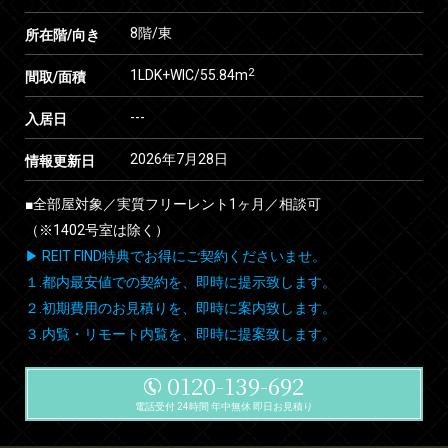
8階/東
所在階/向き
2
1LDK+WIC/55.84m
間取/面積
---
入居日
2026年7月28日
情報更新日
■全部屋対象／実質フリーレント1ヶ月／相談可
（※1402号室は除く）
▶ REIT FIND特典でお得にご契約くださいませ。
１.都内最安値での契約を、即時に提示致します。
２.初期費用のお見積りを、即時に案内致します。
３.内覧・リモート内覧を、即時に提案致します。
0120-139-692
電話受付 24時間 年中無休 即日お見積り