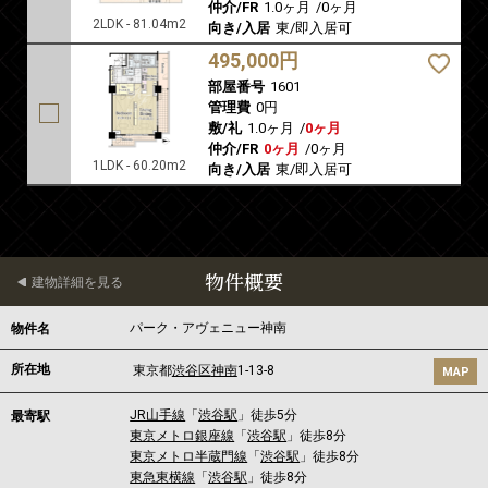
仲介/FR
1.0ヶ月
/
0ヶ月
2LDK - 81.04m2
向き/入居
東/即入居可
495,000円
部屋番号
1601
管理費
0円
敷/礼
1.0ヶ月
/
0ヶ月
仲介/FR
0ヶ月
/
0ヶ月
1LDK - 60.20m2
向き/入居
東/即入居可
物件概要
建物詳細を見る
パーク・アヴェニュー神南
物件名
所在地
東京都
渋谷区
神南
1-13-8
MAP
JR山手線
「
渋谷駅
」徒歩5分
最寄駅
東京メトロ銀座線
「
渋谷駅
」徒歩8分
東京メトロ半蔵門線
「
渋谷駅
」徒歩8分
東急東横線
「
渋谷駅
」徒歩8分