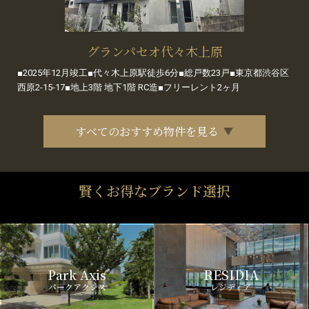
グランパセオ代々木上原
■2025年12月竣工■代々木上原駅徒歩6分■総戸数23戸■東京都渋谷区
西原2-15-17■地上3階 地下1階 RC造■フリーレント2ヶ月
すべてのおすすめ物件を見る
賢くお得なブランド選択
Park Axis
RESIDIA
パークアクシス
レジディア