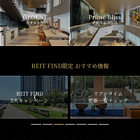
GEOENT
Prime Bliss
ジオエント
プライムブリス
REIT FIND限定 おすすめ情報
ND
リアルタイム
新
ペーン
更新一覧チェック