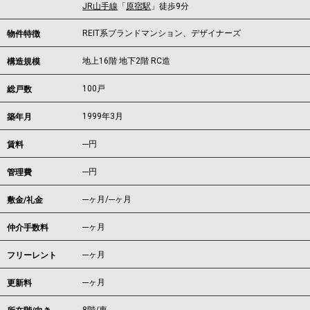
JR山手線
「
原宿駅
」徒歩9分
REIT系ブランドマンション、デザイナーズ
物件特徴
地上16階 地下2階 RC造
構造規模
100戸
総戸数
1999年3月
築年月
---
円
賃料
---円
管理費
---ヶ月
/
---ヶ月
敷金/礼金
---ヶ月
仲介手数料
---ヶ月
フリーレント
---ヶ月
更新料