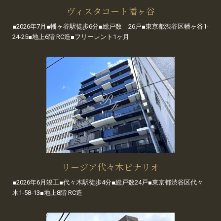
ヴィスタコート幡ヶ谷
■2026年7月■幡ヶ谷駅徒歩6分■総戸数 26戸■東京都渋谷区幡ヶ谷1-
24-25■地上6階 RC造■フリーレント1ヶ月
リージア代々木ビナリオ
■2026年6月竣工■代々木駅徒歩4分■総戸数24戸■東京都渋谷区代々
木1-58-13■地上8階 RC造