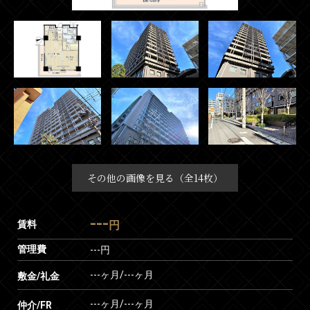
その他の画像を見る（全14枚）
---
賃料
円
管理費
---円
---ヶ月
/
---ヶ月
敷金/礼金
---ヶ月
/
---ヶ月
仲介/FR