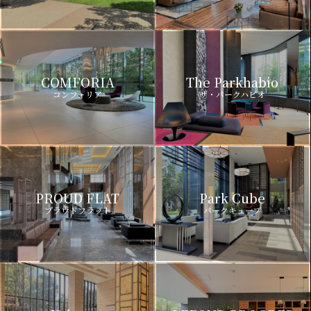
COMFORIA
The Parkhabio
コンフォリア
ザ・パークハビオ
PROUD FLAT
Park Cube
プラウドフラット
パークキューブ