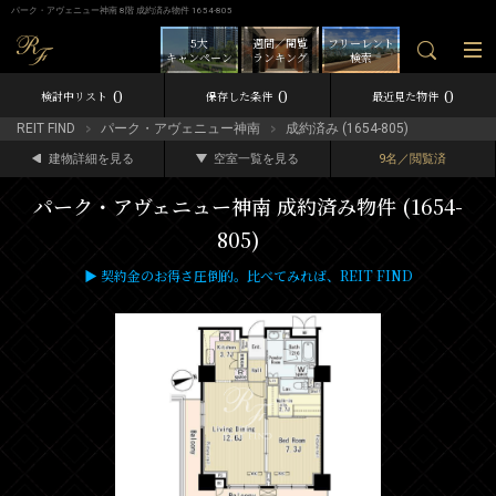
パーク・アヴェニュー神南 8階 成約済み物件 1654-805
5大
週間／閲覧
フリーレント
キャンペーン
ランキング
検索
0
0
0
検討中リスト
保存した条件
最近見た物件
REIT FIND
パーク・アヴェニュー神南
成約済み (1654-805)
建物詳細を見る
空室一覧を見る
9名／閲覧済
パーク・アヴェニュー神南 成約済み物件 (1654-
805)
▶ 契約金のお得さ圧倒的。比べてみれば、REIT FIND