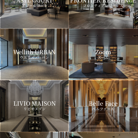
ASYL COURT
FRONTIER RESIDENCE
アジールコート
フロンティアレジデンス
Wellith URBAN
Zoom
ウエリスアーバン
ズーム
LIVIO MAISON
Belle Face
リビオメゾン
ベルファース