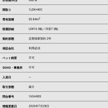
8階/東
所在階/向き
1LDK+WIC
間取り
2
55.84m
専有面積
LDK16.3帖／洋室7.3帖
部屋詳細
定期借家契約 2年
契約形態
利用必須
保証会社
不可
ペット飼育
不可
SOHO・事務所
---
入居日
媒介
取引形態
1654-805
問合番号
2026年7月28日
情報更新日