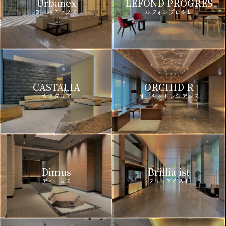
Urbanex
LEFOND PROGRES
アーバネックス
ルフォンプログレ
CASTALIA
ORCHID R
カスタリア
オーキッドレジデンス
Dimus
Brillia ist
ディームス
ブリリアイスト