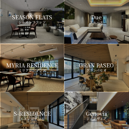
SEASON FLATS
Due
シーズンフラッツ
ドゥーエ
MYRIA RESIDENCE
GRAN PASEO
ミリアレジデンス
グランパセオ
S-RESIDENCE
Genovia
エスレジデンス
ジェノヴィア