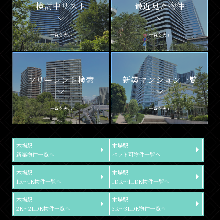
検討中リスト
最近見た物件
一覧を表示
一覧を表示
フリーレント検索
新築マンション一覧
一覧を表示
一覧を表示
木場駅
木場駅
新築物件一覧へ
ペット可物件一覧へ
木場駅
木場駅
1R～1K物件一覧へ
1DK～1LDK物件一覧へ
木場駅
木場駅
2K～2LDK物件一覧へ
3K～3LDK物件一覧へ