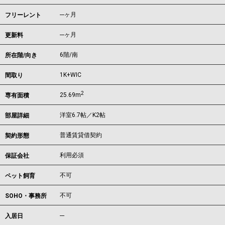
---ヶ月
フリーレント
---ヶ月
更新料
6階/南
所在階/向き
1K+WIC
間取り
2
25.69m
専有面積
洋室6.7帖／K2帖
部屋詳細
普通賃貸借契約
契約形態
利用必須
保証会社
不可
ペット飼育
不可
SOHO・事務所
---
入居日