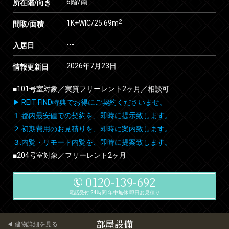
6階/南
所在階/向き
2
1K+WIC/25.69m
間取/面積
---
入居日
2026年7月23日
情報更新日
■101号室対象／実質フリーレント2ヶ月／相談可
▶ REIT FIND特典でお得にご契約くださいませ。
１.都内最安値での契約を、即時に提示致します。
２.初期費用のお見積りを、即時に案内致します。
３.内覧・リモート内覧を、即時に提案致します。
■204号室対象／フリーレント2ヶ月
0120-139-692
電話受付 24時間 年中無休 即日お見積り
部屋設備
建物詳細を見る