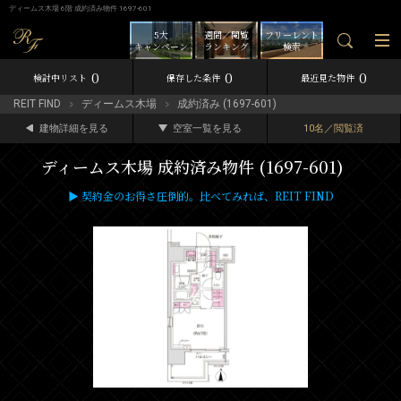
ディームス木場 6階 成約済み物件 1697-601
5大
週間／閲覧
フリーレント
キャンペーン
ランキング
検索
0
0
0
検討中リスト
保存した条件
最近見た物件
REIT FIND
ディームス木場
成約済み (1697-601)
建物詳細を見る
空室一覧を見る
10名／閲覧済
ディームス木場 成約済み物件 (1697-601)
▶ 契約金のお得さ圧倒的。比べてみれば、REIT FIND