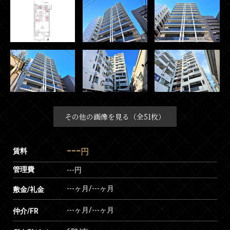
その他の画像を見る（全51枚）
---
賃料
円
管理費
---円
---ヶ月
/
---ヶ月
敷金/礼金
---ヶ月
/
---ヶ月
仲介/FR