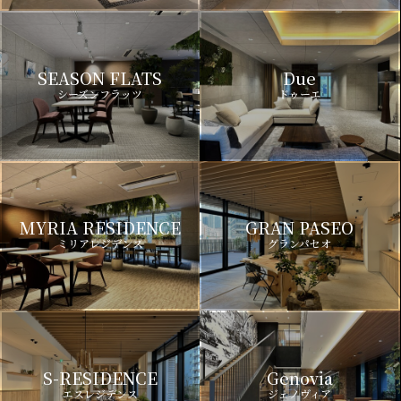
SEASON FLATS
Due
シーズンフラッツ
ドゥーエ
MYRIA RESIDENCE
GRAN PASEO
ミリアレジデンス
グランパセオ
S-RESIDENCE
Genovia
エスレジデンス
ジェノヴィア