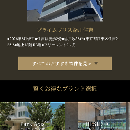
プライムブリス深川住吉
■2026年6月竣工■住吉駅徒歩2分■総戸数36戸■東京都江東区住吉2-
25-6■地上13階 RC造■フリーレント2ヶ月
すべてのおすすめ物件を見る
賢くお得なブランド選択
Park Axis
RESIDIA
パークアクシス
レジディア