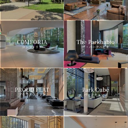
COMFORIA
The Parkhabio
コンフォリア
ザ・パークハビオ
PROUD FLAT
Park Cube
プラウドフラット
パークキューブ