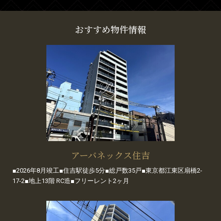
おすすめ物件情報
アーバネックス住吉
■2026年8月竣工■住吉駅徒歩5分■総戸数35戸■東京都江東区扇橋2-
17-2■地上13階 RC造■フリーレント2ヶ月