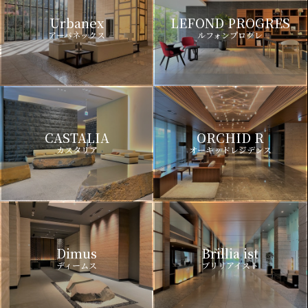
Urbanex
LEFOND PROGRES
アーバネックス
ルフォンプログレ
CASTALIA
ORCHID R
カスタリア
オーキッドレジデンス
Dimus
Brillia ist
ディームス
ブリリアイスト