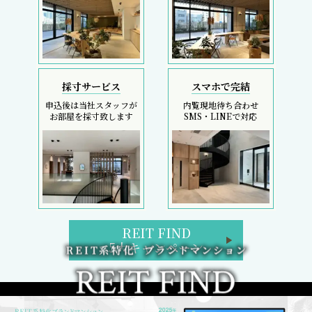
採寸サービス
スマホで完結
申込後は当社スタッフが
内覧現地待ち合わせ
お部屋を採寸致します
SMS・LINEで対応
REIT FIND
5大キャンペーン