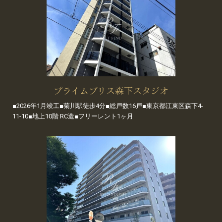
プライムブリス森下スタジオ
■2026年1月竣工■菊川駅徒歩4分■総戸数16戸■東京都江東区森下4-
11-10■地上10階 RC造■フリーレント1ヶ月