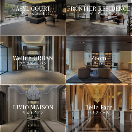
ASYL COURT
FRONTIER RESIDENCE
アジールコート
フロンティアレジデンス
Wellith URBAN
Zoom
ウエリスアーバン
ズーム
LIVIO MAISON
Belle Face
リビオメゾン
ベルファース