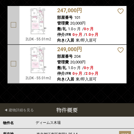
247,000円
部屋番号
101
管理費
20,000円
敷/礼
1.0ヶ月
/
0ヶ月
仲介/FR
0ヶ月
/
1.0ヶ月
2LDK - 55.01m2
向き/入居
東/即入居可
249,000円
部屋番号
204
管理費
20,000円
敷/礼
1.0ヶ月
/
0ヶ月
仲介/FR
0ヶ月
/
2.0ヶ月
2LDK - 55.01m2
向き/入居
東/即入居可
物件概要
建物詳細を見る
ディームス木場
物件名