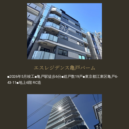
エスレジデンス亀戸バーム
■2026年5月竣工■亀戸駅徒歩6分■総戸数19戸■東京都江東区亀戸6-
43-11■地上6階 RC造