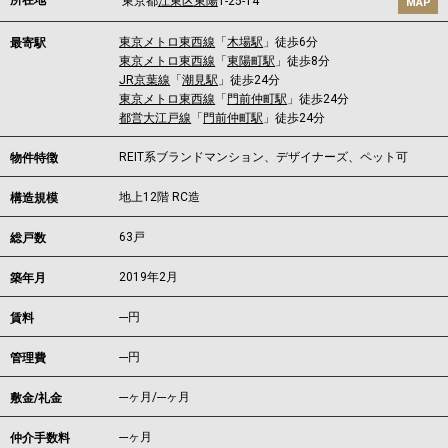
所在地
東京都
江東区
東陽
1-25-14
MAP
東京メトロ東西線
「
木場駅
」徒歩6分
最寄駅
東京メトロ東西線
「
東陽町駅
」徒歩8分
JR京葉線
「
潮見駅
」徒歩24分
東京メトロ東西線
「
門前仲町駅
」徒歩24分
都営大江戸線
「
門前仲町駅
」徒歩24分
REIT系ブランドマンション、デザイナーズ、ペット可
物件特徴
地上12階 RC造
構造規模
63戸
総戸数
2019年2月
築年月
---
円
賃料
---円
管理費
---ヶ月
/
---ヶ月
敷金/礼金
---ヶ月
仲介手数料