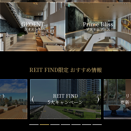
GEOENT
Prime Bliss
ジオエント
プライムブリス
REIT FIND限定 おすすめ情報
ND
リアルタイム
新
ペーン
更新一覧チェック