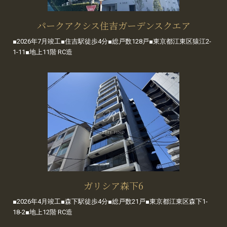
パークアクシス住吉ガーデンスクエア
■2026年7月竣工■住吉駅徒歩4分■総戸数128戸■東京都江東区猿江2-
1-11■地上11階 RC造
ガリシア森下6
■2026年4月竣工■森下駅徒歩4分■総戸数21戸■東京都江東区森下1-
18-2■地上12階 RC造