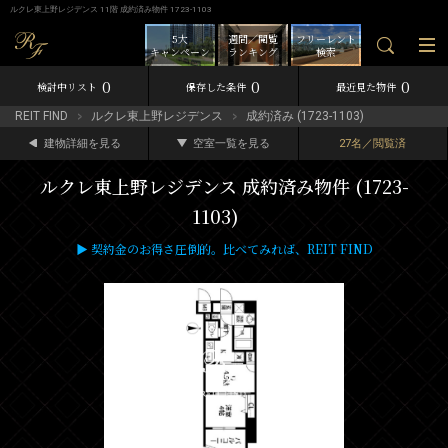
ルクレ東上野レジデンス 11階 成約済み物件 1723-1103
5大
週間／閲覧
フリーレント
キャンペーン
ランキング
検索
0
0
0
検討中リスト
保存した条件
最近見た物件
REIT FIND
ルクレ東上野レジデンス
成約済み (1723-1103)
建物詳細を見る
空室一覧を見る
27名／閲覧済
ルクレ東上野レジデンス 成約済み物件 (1723-
1103)
▶ 契約金のお得さ圧倒的。比べてみれば、REIT FIND