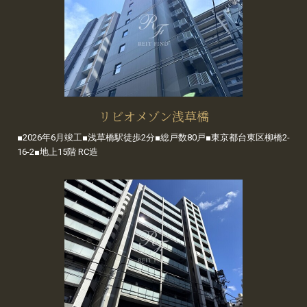
リビオメゾン浅草橋
■2026年6月竣工■浅草橋駅徒歩2分■総戸数80戸■東京都台東区柳橋2-
16-2■地上15階 RC造