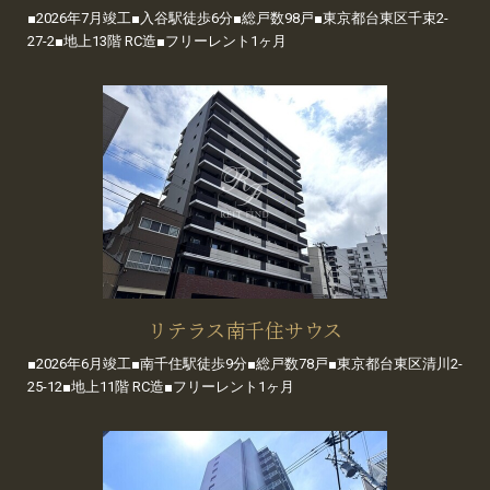
■2026年7月竣工■入谷駅徒歩6分■総戸数98戸■東京都台東区千束2-
27-2■地上13階 RC造■フリーレント1ヶ月
リテラス南千住サウス
■2026年6月竣工■南千住駅徒歩9分■総戸数78戸■東京都台東区清川2-
25-12■地上11階 RC造■フリーレント1ヶ月