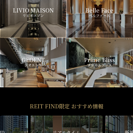
LIVIO MAISON
Belle Face
リビオメゾン
ベルファース
GEOENT
Prime Bliss
ジオエント
プライムブリス
REIT FIND限定 おすすめ情報
ルタイム
新築マンション