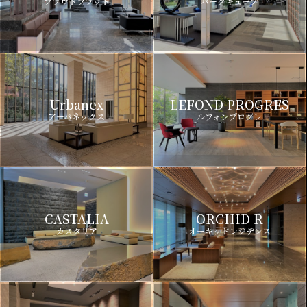
プラウドフラット
パークキューブ
Urbanex
LEFOND PROGRES
アーバネックス
ルフォンプログレ
CASTALIA
ORCHID R
カスタリア
オーキッドレジデンス