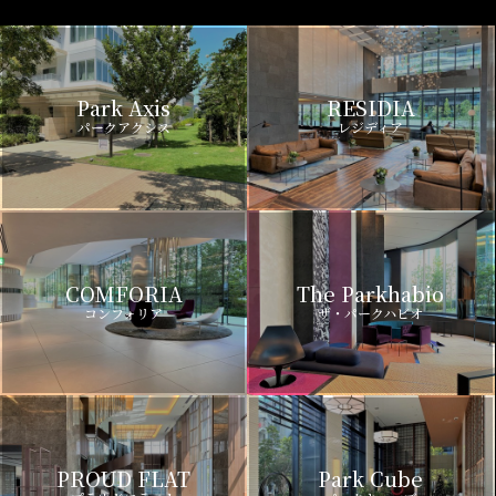
Park Axis
RESIDIA
パークアクシス
レジディア
COMFORIA
The Parkhabio
コンフォリア
ザ・パークハビオ
PROUD FLAT
Park Cube