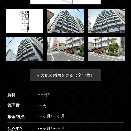
その他の画像を見る（全47枚）
---
賃料
円
管理費
---円
---ヶ月
/
---ヶ月
敷金/礼金
---ヶ月
/
---ヶ月
仲介/FR