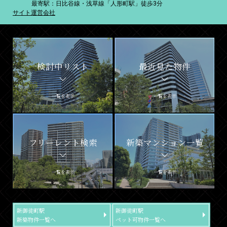
最寄駅：日比谷線・浅草線「人形町駅」徒歩3分
サイト運営会社
検討中リスト
最近見た物件
一覧を表示
一覧を表示
フリーレント検索
新築マンション一覧
一覧を表示
一覧を表示
新御徒町駅
新御徒町駅
新築物件一覧へ
ペット可物件一覧へ