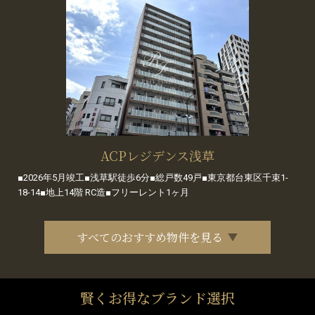
ACPレジデンス浅草
■2026年5月竣工■浅草駅徒歩6分■総戸数49戸■東京都台東区千束1-
18-14■地上14階 RC造■フリーレント1ヶ月
すべてのおすすめ物件を見る
賢くお得なブランド選択