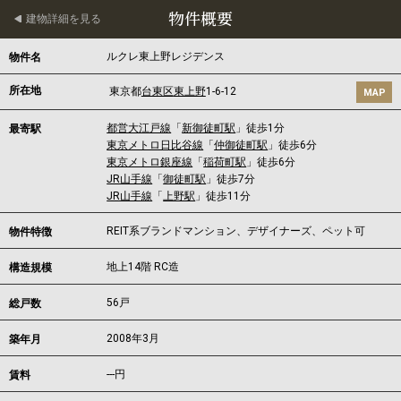
物件概要
建物詳細を見る
ルクレ東上野レジデンス
物件名
所在地
東京都
台東区
東上野
1-6-12
MAP
都営大江戸線
「
新御徒町駅
」徒歩1分
最寄駅
東京メトロ日比谷線
「
仲御徒町駅
」徒歩6分
東京メトロ銀座線
「
稲荷町駅
」徒歩6分
JR山手線
「
御徒町駅
」徒歩7分
JR山手線
「
上野駅
」徒歩11分
REIT系ブランドマンション、デザイナーズ、ペット可
物件特徴
地上14階 RC造
構造規模
56戸
総戸数
2008年3月
築年月
---
円
賃料