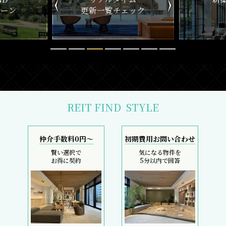
覧チェック
一覧
REIT FIND
STYLE
仲介手数料0円～
初期費用お問い合わせ
賢い選択で
気になる物件を
お得に契約
5分以内で回答