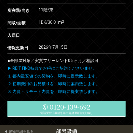
11階/東
所在階/向き
2
1DK/30.01m
間取/面積
---
入居日
2026年7月15日
情報更新日
■全部屋対象／実質フリーレント0.5ヶ月／相談可
▶ REIT FIND特典でお得にご契約くださいませ。
１.都内最安値での契約を、即時に提示致します。
２.初期費用のお見積りを、即時に案内致します。
３.内覧・リモート内覧を、即時に提案致します。
0120-139-692
電話受付 24時間 年中無休 即日お見積り
部屋設備
建物詳細を見る