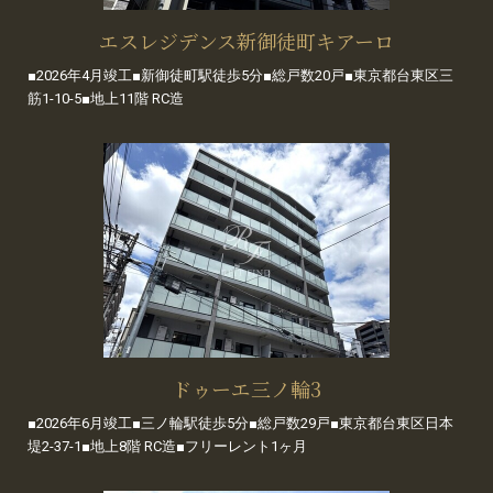
エスレジデンス新御徒町キアーロ
■2026年4月竣工■新御徒町駅徒歩5分■総戸数20戸■東京都台東区三
筋1-10-5■地上11階 RC造
ドゥーエ三ノ輪3
■2026年6月竣工■三ノ輪駅徒歩5分■総戸数29戸■東京都台東区日本
堤2-37-1■地上8階 RC造■フリーレント1ヶ月