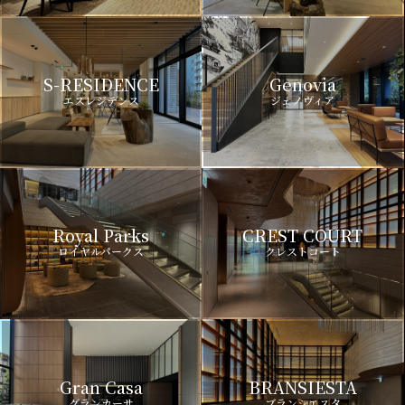
S-RESIDENCE
Genovia
エスレジデンス
ジェノヴィア
Royal Parks
CREST COURT
ロイヤルパークス
クレストコート
Gran Casa
BRANSIESTA
グランカーサ
ブランシエスタ