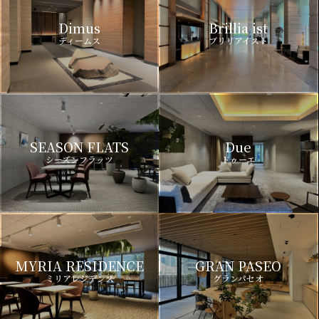
Dimus
Brillia ist
ディームス
ブリリアイスト
SEASON FLATS
Due
シーズンフラッツ
ドゥーエ
MYRIA RESIDENCE
GRAN PASEO
ミリアレジデンス
グランパセオ