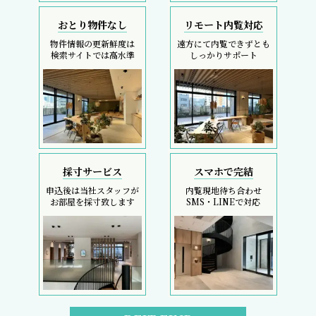
おとり物件なし
リモート内覧対応
物件情報の更新鮮度は
遠方にて内覧できずとも
検索サイトでは高水準
しっかりサポート
採寸サービス
スマホで完結
申込後は当社スタッフが
内覧現地待ち合わせ
お部屋を採寸致します
SMS・LINEで対応