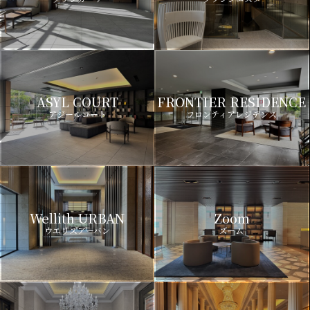
ASYL COURT
FRONTIER RESIDENCE
アジールコート
フロンティアレジデンス
Wellith URBAN
Zoom
ウエリスアーバン
ズーム