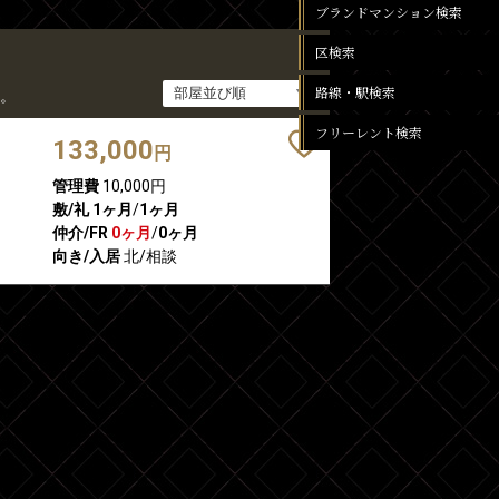
ブランドマンション検索
区検索
路線・駅検索
。
フリーレント検索
133,000
円
管理費
10,000円
敷/礼
1ヶ月
/
1ヶ月
仲介/FR
0ヶ月
/
0ヶ月
向き/入居
北/相談