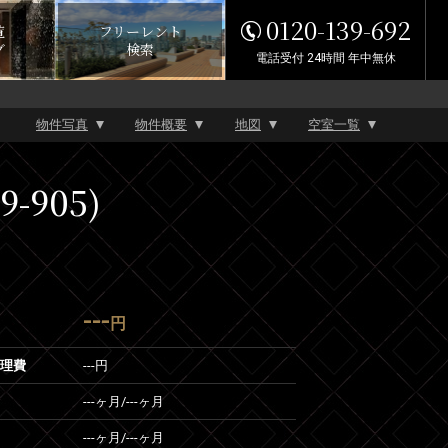
0120-139-692
覧
フリーレント
グ
検索
電話受付 24時間 年中無休
物件写真
物件概要
地図
空室一覧
-905)
---
円
管理費
---円
---ヶ月
/
---ヶ月
---ヶ月
/
---ヶ月