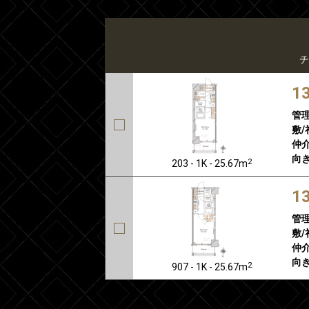
チ
1
管
敷/
仲介
向き
2
203 - 1K - 25.67m
1
管
敷/
仲介
向き
2
907 - 1K - 25.67m