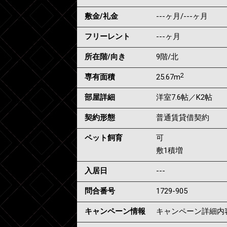
敷金/礼金
---ヶ月
/
---ヶ月
フリーレント
---ヶ月
所在階/向き
9階/北
2
専有面積
25.67m
部屋詳細
洋室7.6帖／K2帖
契約形態
普通賃貸借契約
ペット飼育
可
敷1積増
入居日
---
問合番号
1729-905
キャンペーン情報
キャンペーン詳細内