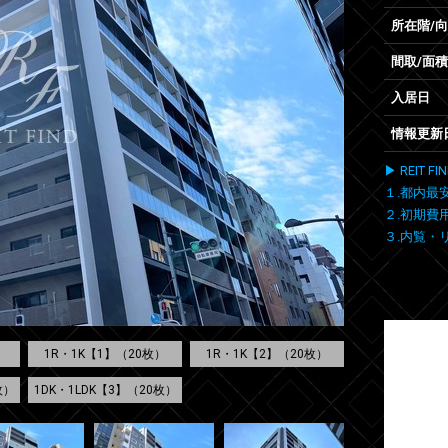
所在階/
間取/面積
入居日
情報更新
▶ REIT
１.都内最
２.初期費
３.内覧・
1R・1K【1】（20枚）
1R・1K【2】（20枚）
枚）
1DK・1LDK【3】（20枚）