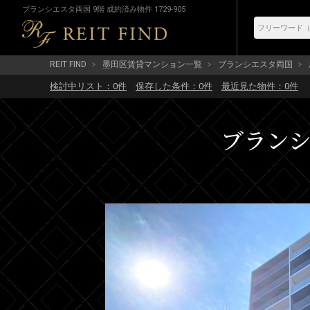
ブランシエスタ両国 9階 成約済み物件 1729-905
REIT FIND
墨田区賃貸マンション一覧
ブランシエスタ両国
検討中リスト：
0
件
保存した条件：
0
件
最近見た物件：
0
件
ブランシエ