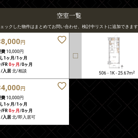
空室一覧
ェックした物件はまとめてお問い合わせ、検討中リストに追加できます
38,000
円
理費
10,000円
礼
1ヶ月
/
1ヶ月
/FR
0ヶ月
/
0ヶ月
/入居
北/相談
2
506 - 1K - 25.67m
34,000
円
理費
10,000円
礼
1ヶ月
/
1ヶ月
/FR
0ヶ月
/
0ヶ月
/入居
北/即入居可