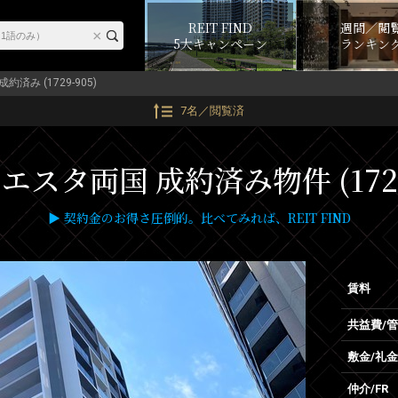
REIT FIND
週間／閲
5大キャンペーン
ランキン
成約済み (1729-905)
7名／閲覧済
スタ両国 成約済み物件 (1729
▶ 契約金のお得さ圧倒的。比べてみれば、REIT FIND
賃料
共益費/
敷金/礼金
仲介/FR