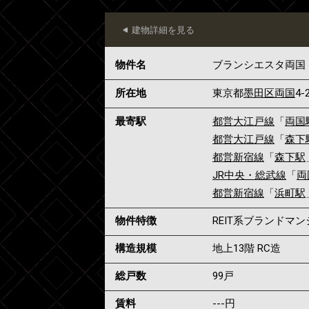
建物詳細を見る
物件名
ブランシエスタ両国
所在地
東京都
墨田区
両国
4-
最寄駅
都営大江戸線
「
両国
都営大江戸線
「
森下
都営新宿線
「
森下駅
JR中央・総武線
「
両
都営新宿線
「
浜町駅
物件特徴
REIT系ブランドマ
構造規模
地上13階 RC造
総戸数
99戸
賃料
---
円