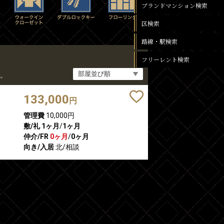
ブランドマンション検索
区検索
路線・駅検索
フリーレント検索
。
133,000
円
管理費
10,000円
敷/礼
1ヶ月
/
1ヶ月
仲介/FR
0ヶ月
/
0ヶ月
向き/入居
北/相談