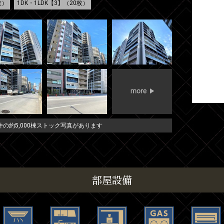
枚）
1DK・1LDK【3】（20枚）
の約5,000棟ストック写真があります
部屋設備