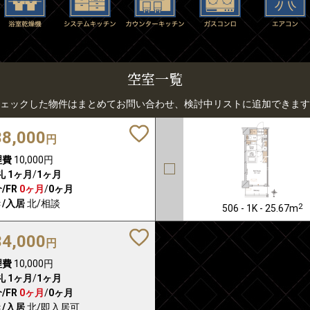
空室一覧
ェックした物件はまとめてお問い合わせ、検討中リストに追加できます
38,000
円
理費
10,000円
礼
1ヶ月
/
1ヶ月
/FR
0ヶ月
/
0ヶ月
/入居
北/相談
2
506 - 1K - 25.67m
34,000
円
理費
10,000円
礼
1ヶ月
/
1ヶ月
/FR
0ヶ月
/
0ヶ月
/入居
北/即入居可