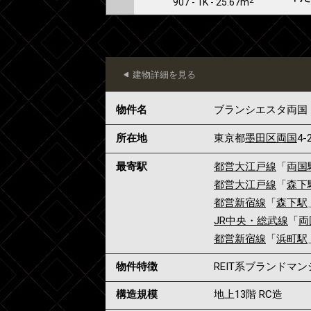
907 - 1K - 25.67m
建物詳細を見る
物件名
ブランシエスタ両国
所在地
東京都
墨田区
両国
4-
最寄駅
都営大江戸線
「
両国
都営大江戸線
「
森下
都営新宿線
「
森下駅
JR中央・総武線
「
両
都営新宿線
「
浜町駅
物件特徴
REIT系ブランドマ
構造規模
地上13階 RC造