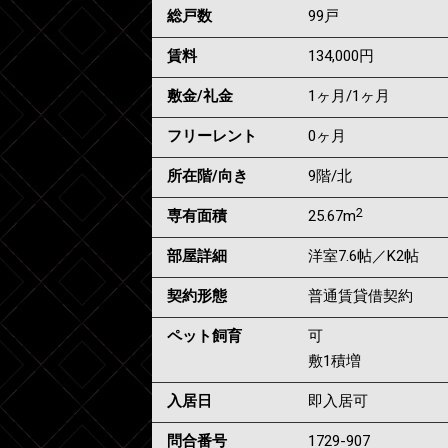
総戸数
99戸
賃料
134,000
円
敷金/礼金
1ヶ月
/
1ヶ月
フリーレント
0ヶ月
所在階/向き
9階/北
2
専有面積
25.67m
部屋詳細
洋室7.6帖／K2帖
契約形態
普通賃貸借契約
ペット飼育
可
敷1積増
入居日
即入居可
問合番号
1729-907