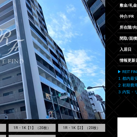
敷金/礼金
仲介/FR
所在階/
間取/面積
入居日
情報更新
▶ REIT
１.都内最
２.初期費
３.内覧・
1R・1K【1】（20枚）
1R・1K【2】（20枚）