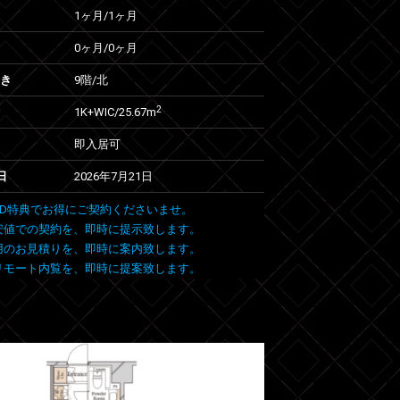
1ヶ月
/
1ヶ月
0ヶ月
/
0ヶ月
向き
9階/北
2
1K+WIC/25.67m
即入居可
日
2026年7月21日
 FIND特典でお得にご契約くださいませ。
安値での契約を、即時に提示致します。
用のお見積りを、即時に案内致します。
リモート内覧を、即時に提案致します。