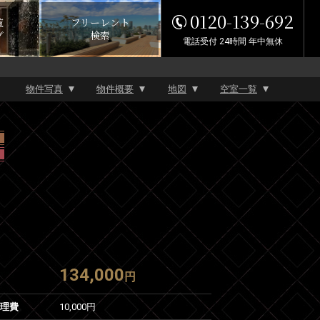
0120-139-692
覧
フリーレント
グ
検索
電話受付 24時間 年中無休
物件写真
物件概要
地図
空室一覧
134,000
円
管理費
10,000円