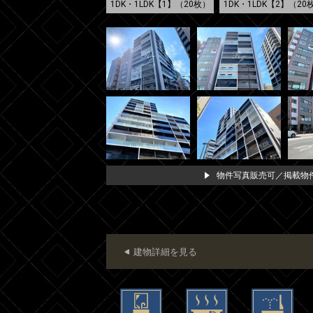
1DK・1LDK【1】（20枚）
1DK・1LDK【2】（20
物件写真販売可／掲載物件
建物詳細を見る