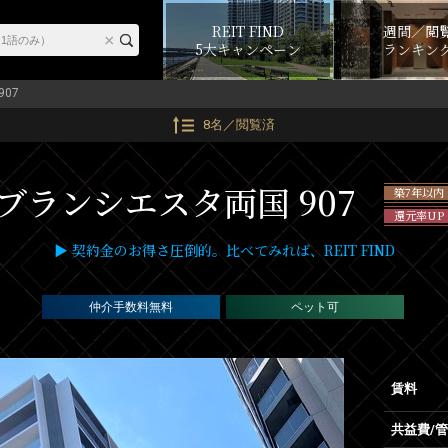
REIT FIND
週間／閲
5大キャンペーン
ランキン
907
8名／閲覧済
ブランシエスタ両国 907
築7年以内
還元率UP
▶ 契約金のお得さ圧倒的。比べてみれば、REIT FIND
仲介手数料無料
ペット可
賃料
共益費/