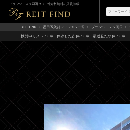
ブランシエスタ両国 907｜仲介料無料の賃貸情報
REIT FIND
墨田区賃貸マンション一覧
ブランシエスタ両国
検討中リスト：
0
件
保存した条件：
0
件
最近見た物件：
0
件