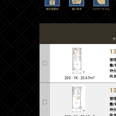
チ
1
管
敷/
仲介
向き
2
203 - 1K - 25.67m
1
管
敷/
仲介
向き
2