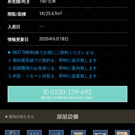
1階/北東
所在階/向き
2
1K/25.67m
間取/面積
---
入居日
2026年6月18日
情報更新日
▶ REIT FIND特典でお得にご契約くださいませ。
１.都内最安値での契約を、即時に提示致します。
２.初期費用のお見積りを、即時に案内致します。
３.内覧・リモート内覧を、即時に提案致します。
0120-139-692
電話受付 24時間 年中無休 即日お見積り
部屋設備
建物詳細を見る