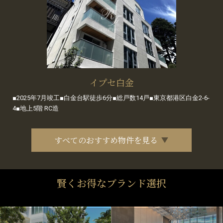
イプセ白金
■2025年7月竣工■白金台駅徒歩6分■総戸数14戸■東京都港区白金2-6-
4■地上5階 RC造
すべてのおすすめ物件を見る
賢くお得なブランド選択