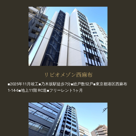
リビオメゾン西麻布
■2025年11月竣工■乃木坂駅徒歩7分■総戸数52戸■東京都港区西麻布
1-14-6■地上11階 RC造■フリーレント1ヶ月