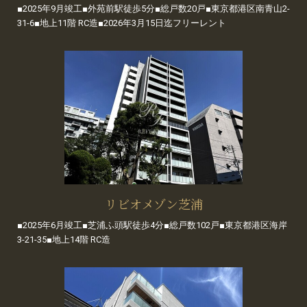
■2025年9月竣工■外苑前駅徒歩5分■総戸数20戸■東京都港区南青山2-
31-6■地上11階 RC造■2026年3月15日迄フリーレント
リビオメゾン芝浦
■2025年6月竣工■芝浦ふ頭駅徒歩4分■総戸数102戸■東京都港区海岸
3-21-35■地上14階 RC造