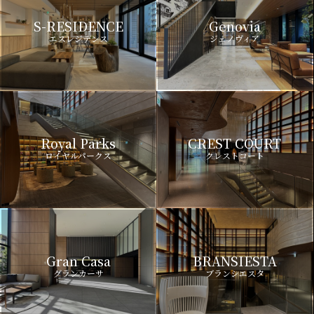
S-RESIDENCE
Genovia
エスレジデンス
ジェノヴィア
Royal Parks
CREST COURT
ロイヤルパークス
クレストコート
Gran Casa
BRANSIESTA
グランカーサ
ブランシエスタ