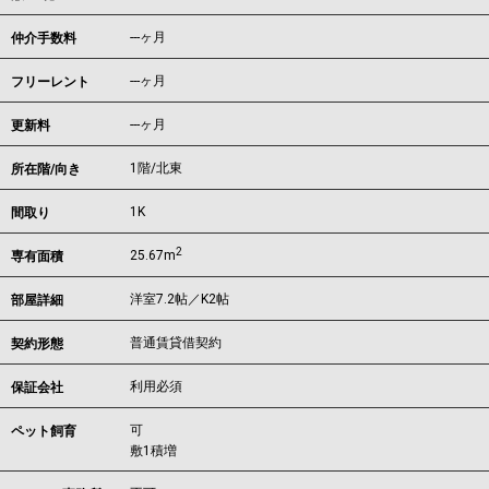
---ヶ月
仲介手数料
---ヶ月
フリーレント
---ヶ月
更新料
1階/北東
所在階/向き
1K
間取り
2
25.67m
専有面積
洋室7.2帖／K2帖
部屋詳細
普通賃貸借契約
契約形態
利用必須
保証会社
可
ペット飼育
敷1積増