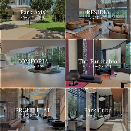
Park Axis
RESIDIA
パークアクシス
レジディア
COMFORIA
The Parkhabio
コンフォリア
ザ・パークハビオ
PROUD FLAT
Park Cube
プラウドフラット
パークキューブ