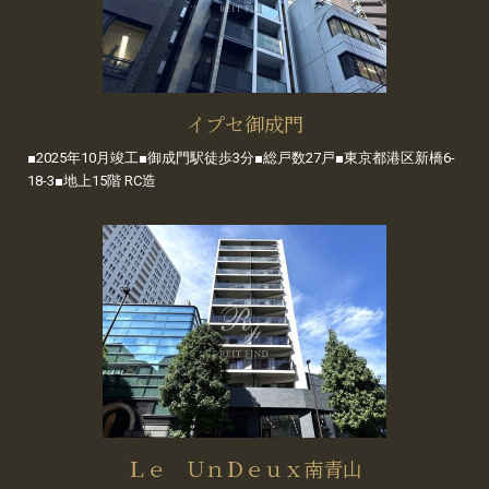
イプセ御成門
■2025年10月竣工■御成門駅徒歩3分■総戸数27戸■東京都港区新橋6-
18-3■地上15階 RC造
Ｌｅ ＵｎＤｅｕｘ南青山