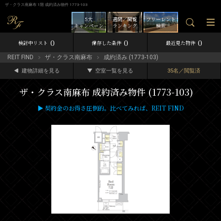
ザ・クラス南麻布 1階 成約済み物件 1773-103
5大
週間／閲覧
フリーレント
キャンペーン
ランキング
検索
0
0
0
検討中リスト
保存した条件
最近見た物件
REIT FIND
ザ・クラス南麻布
成約済み (1773-103)
建物詳細を見る
空室一覧を見る
35名／閲覧済
ザ・クラス南麻布 成約済み物件 (1773-103)
▶ 契約金のお得さ圧倒的。比べてみれば、REIT FIND