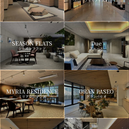
ディームス
ブリリアイスト
SEASON FLATS
Due
シーズンフラッツ
ドゥーエ
MYRIA RESIDENCE
GRAN PASEO
ミリアレジデンス
グランパセオ