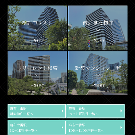
検討中リスト
最近見た物件
一覧を表示
一覧を表示
フリーレント検索
新築マンション一覧
一覧を表示
一覧を表示
麻布十番駅
麻布十番駅
新築物件一覧へ
ペット可物件一覧へ
麻布十番駅
麻布十番駅
1R～1K物件一覧へ
1DK～1LDK物件一覧へ