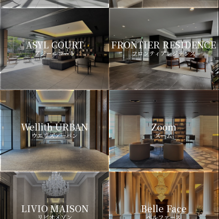
ASYL COURT
FRONTIER RESIDENCE
アジールコート
フロンティアレジデンス
Wellith URBAN
Zoom
ウエリスアーバン
ズーム
LIVIO MAISON
Belle Face
リビオメゾン
ベルファース