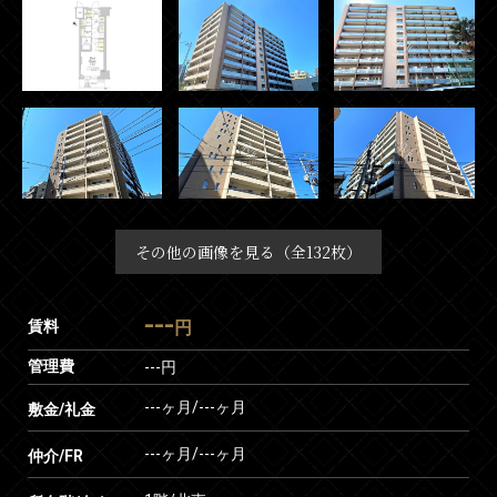
その他の画像を見る（全132枚）
---
賃料
円
管理費
---円
---ヶ月
/
---ヶ月
敷金/礼金
---ヶ月
/
---ヶ月
仲介/FR