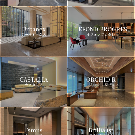
Urbanex
LEFOND PROGRES
アーバネックス
ルフォンプログレ
CASTALIA
ORCHID R
カスタリア
オーキッドレジデンス
Dimus
Brillia ist