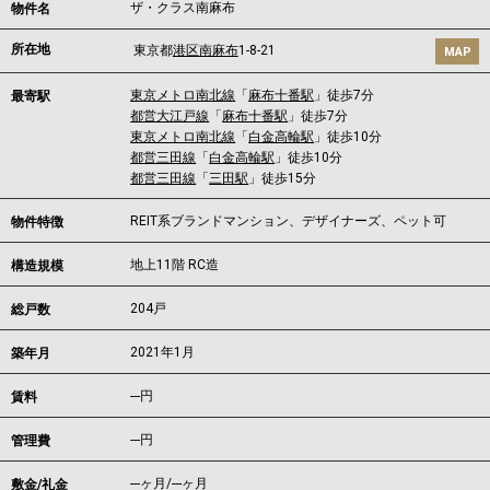
ザ・クラス南麻布
物件名
所在地
東京都
港区
南麻布
1-8-21
MAP
東京メトロ南北線
「
麻布十番駅
」徒歩7分
最寄駅
都営大江戸線
「
麻布十番駅
」徒歩7分
東京メトロ南北線
「
白金高輪駅
」徒歩10分
都営三田線
「
白金高輪駅
」徒歩10分
都営三田線
「
三田駅
」徒歩15分
REIT系ブランドマンション、デザイナーズ、ペット可
物件特徴
地上11階 RC造
構造規模
204戸
総戸数
2021年1月
築年月
---
円
賃料
---円
管理費
---ヶ月
/
---ヶ月
敷金/礼金