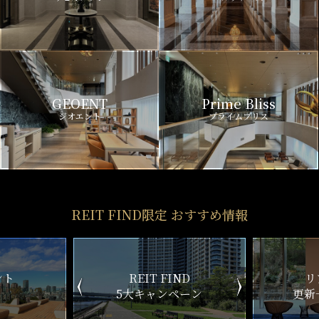
GEOENT
Prime Bliss
ジオエント
プライムブリス
REIT FIND限定 おすすめ情報
ND
リアルタイム
新
ペーン
更新一覧チェック