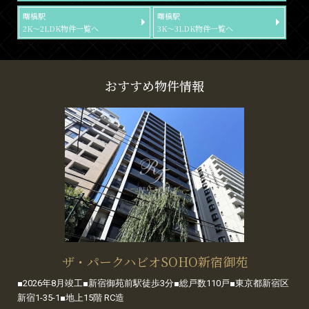
曙橋駅
曙橋駅
2K～2LDK物件一覧へ
3K～3LDK物件一覧へ
おすすめ物件情報
ザ・パークハビオSOHO新宿御苑
■2026年8月竣工■新宿御苑前駅徒歩3分■総戸数110戸■東京都新宿区
新宿1-35-1■地上15階 RC造