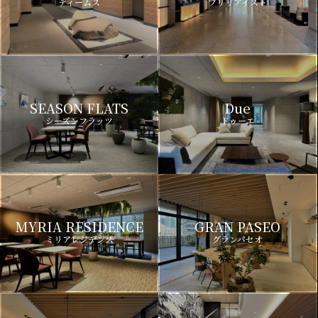
ディームス
ブリリアイスト
SEASON FLATS
Due
シーズンフラッツ
ドゥーエ
MYRIA RESIDENCE
GRAN PASEO
ミリアレジデンス
グランパセオ