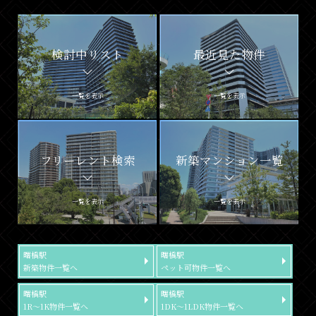
検討中リスト
最近見た物件
一覧を表示
一覧を表示
フリーレント検索
新築マンション一覧
一覧を表示
一覧を表示
曙橋駅
曙橋駅
新築物件一覧へ
ペット可物件一覧へ
曙橋駅
曙橋駅
1R～1K物件一覧へ
1DK～1LDK物件一覧へ