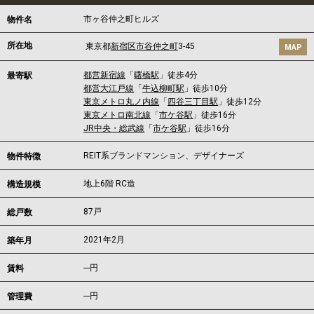
市ヶ谷仲之町ヒルズ
物件名
所在地
東京都
新宿区
市谷仲之町
3-45
MAP
都営新宿線
「
曙橋駅
」徒歩4分
最寄駅
都営大江戸線
「
牛込柳町駅
」徒歩10分
東京メトロ丸ノ内線
「
四谷三丁目駅
」徒歩12分
東京メトロ南北線
「
市ケ谷駅
」徒歩16分
JR中央・総武線
「
市ケ谷駅
」徒歩16分
REIT系ブランドマンション、デザイナーズ
物件特徴
地上6階 RC造
構造規模
87戸
総戸数
2021年2月
築年月
---
円
賃料
---円
管理費