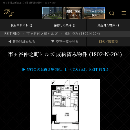
市ヶ谷仲之町ヒルズ 2階 成約済み物件 1802-N-204
5大
週間／閲覧
フリーレント
キャンペーン
ランキング
検索
0
0
0
検討中リスト
保存した条件
最近見た物件
REIT FIND
市ヶ谷仲之町ヒルズ
成約済み (1802-N-204)
建物詳細を見る
空室一覧を見る
13名／閲覧済
市ヶ谷仲之町ヒルズ 成約済み物件 (1802-N-204)
▶ 契約金のお得さ圧倒的。比べてみれば、REIT FIND