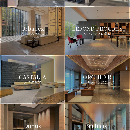
Urbanex
LEFOND PROGRES
アーバネックス
ルフォンプログレ
CASTALIA
ORCHID R
カスタリア
オーキッドレジデンス
Dimus
Brillia ist