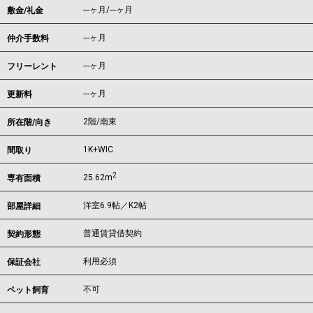
---ヶ月
/
---ヶ月
敷金/礼金
---ヶ月
仲介手数料
---ヶ月
フリーレント
---ヶ月
更新料
2階/南東
所在階/向き
1K+WIC
間取り
2
25.62m
専有面積
洋室6.9帖／K2帖
部屋詳細
普通賃貸借契約
契約形態
利用必須
保証会社
不可
ペット飼育