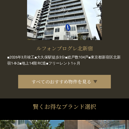
ルフォンプログレ北新宿
■2026年3月竣工■大久保駅徒歩3分■総戸数104戸■東京都新宿区北新
宿1-8-2■地上14階 RC造■フリーレント1ヶ月
すべてのおすすめ物件を見る
賢くお得なブランド選択