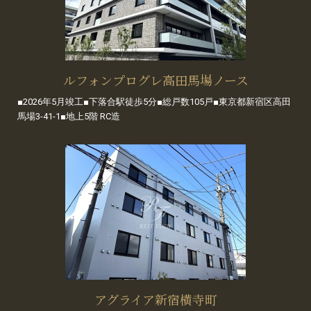
ルフォンプログレ高田馬場ノース
■2026年5月竣工■下落合駅徒歩5分■総戸数105戸■東京都新宿区高田
馬場3-41-1■地上5階 RC造
アグライア新宿横寺町