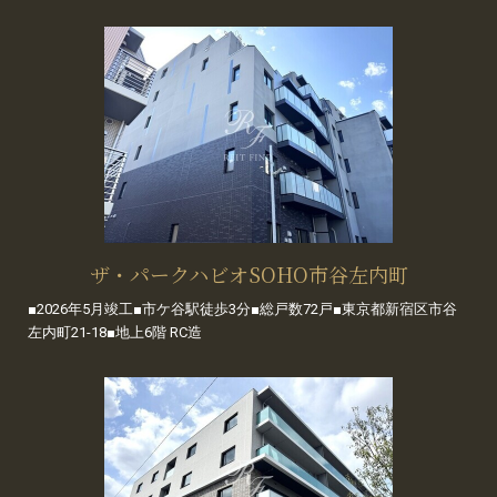
ザ・パークハビオSOHO市谷左内町
■2026年5月竣工■市ケ谷駅徒歩3分■総戸数72戸■東京都新宿区市谷
左内町21-18■地上6階 RC造