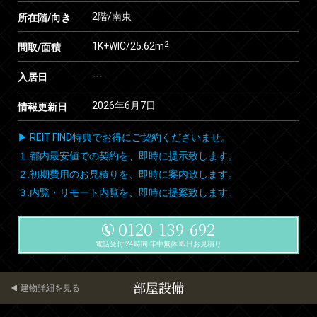
2階/南東
所在階/向き
2
1K+WIC/25.62m
間取/面積
---
入居日
2026年6月7日
情報更新日
▶ REIT FIND特典でお得にご契約くださいませ。
１.都内最安値での契約を、即時に提示致します。
２.初期費用のお見積りを、即時に案内致します。
３.内覧・リモート内覧を、即時に提案致します。
0120-139-692
電話受付 24時間 年中無休 即日お見積り
部屋設備
建物詳細を見る