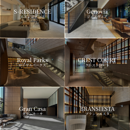
S-RESIDENCE
Genovia
エスレジデンス
ジェノヴィア
Royal Parks
CREST COURT
ロイヤルパークス
クレストコート
Gran Casa
BRANSIESTA
グランカーサ
ブランシエスタ