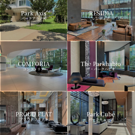
Park Axis
RESIDIA
パークアクシス
レジディア
COMFORIA
The Parkhabio
コンフォリア
ザ・パークハビオ
PROUD FLAT
Park Cube
プラウドフラット
パークキューブ