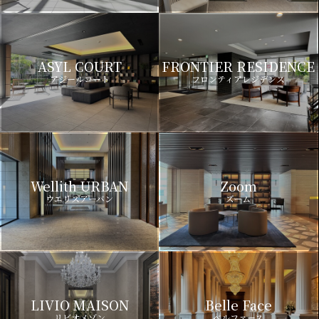
ASYL COURT
FRONTIER RESIDENCE
アジールコート
フロンティアレジデンス
Wellith URBAN
Zoom
ウエリスアーバン
ズーム
LIVIO MAISON
Belle Face
リビオメゾン
ベルファース