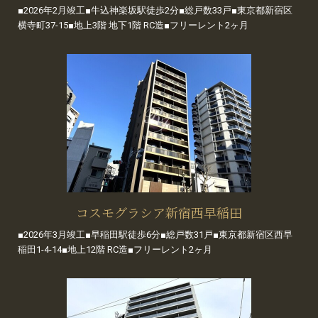
■2026年2月竣工■牛込神楽坂駅徒歩2分■総戸数33戸■東京都新宿区
横寺町37-15■地上3階 地下1階 RC造■フリーレント2ヶ月
コスモグラシア新宿西早稲田
■2026年3月竣工■早稲田駅徒歩6分■総戸数31戸■東京都新宿区西早
稲田1-4-14■地上12階 RC造■フリーレント2ヶ月