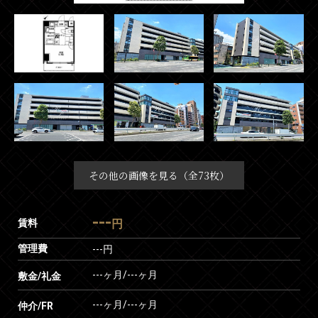
その他の画像を見る（全73枚）
---
賃料
円
管理費
---円
---ヶ月
/
---ヶ月
敷金/礼金
---ヶ月
/
---ヶ月
仲介/FR