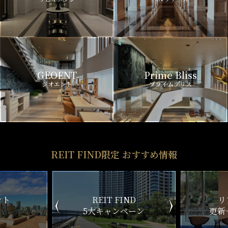
GEOENT
Prime Bliss
ジオエント
プライムブリス
REIT FIND限定 おすすめ情報
ND
リアルタイム
新
ペーン
更新一覧チェック