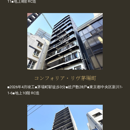
11■地上8階 RC造
コンフォリア・リヴ茅場町
■2026年4月竣工■茅場町駅徒歩3分■総戸数28戸■東京都中央区新川1-
1-6■地上10階 RC造