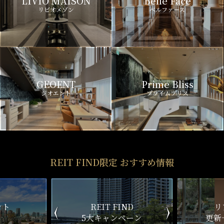
LIVIO MAISON
Belle Face
リビオメゾン
ベルファース
GEOENT
Prime Bliss
ジオエント
プライムブリス
REIT FIND限定 おすすめ情報
ND
リアルタイム
新
ペーン
更新一覧チェック