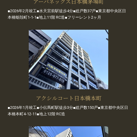
アーバネックス日本橋茅場町
■2026年2月竣工■水天宮前駅徒歩4分■総戸数37戸■東京都中央区日
本橋蛎殻町1-1-1■地上11階 RC造■フリーレント2ヶ月
アクシルコート日本橋本町
■2026年1月竣工■小伝馬町駅徒歩3分■総戸数150戸■東京都中央区日
本橋本町4-12-11■地上12階 RC造