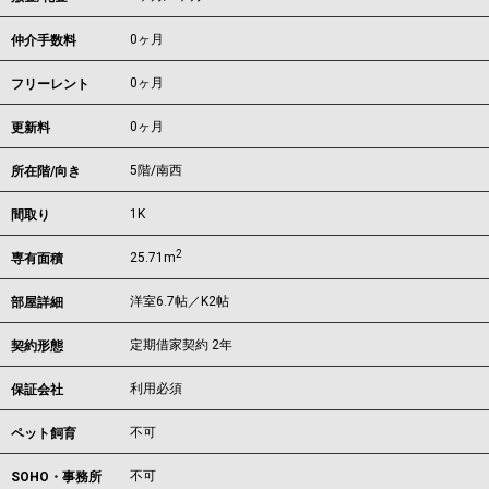
0ヶ月
仲介手数料
0ヶ月
フリーレント
0ヶ月
更新料
5階/南西
所在階/向き
1K
間取り
2
25.71m
専有面積
洋室6.7帖／K2帖
部屋詳細
定期借家契約 2年
契約形態
利用必須
保証会社
不可
ペット飼育
不可
SOHO・事務所