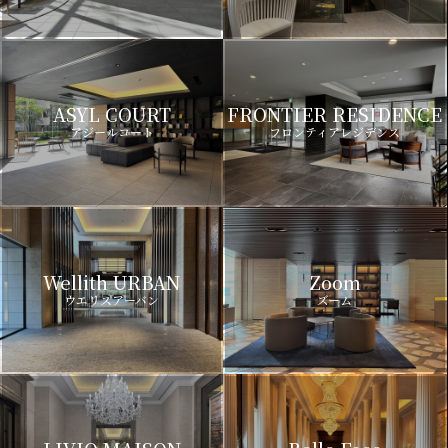
ASYL COURT
FRONTIER RESIDENCE
アジールコート
フロンティアレジデンス
Wellith URBAN
Zoom
ウエリスアーバン
ズーム