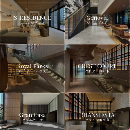
S-RESIDENCE
Genovia
エスレジデンス
ジェノヴィア
Royal Parks
CREST COURT
ロイヤルパークス
クレストコート
Gran Casa
BRANSIESTA
グランカーサ
ブランシエスタ