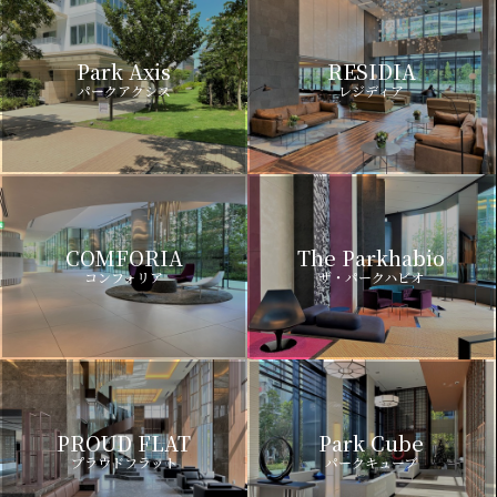
Park Axis
RESIDIA
パークアクシス
レジディア
COMFORIA
The Parkhabio
コンフォリア
ザ・パークハビオ
PROUD FLAT
Park Cube
プラウドフラット
パークキューブ