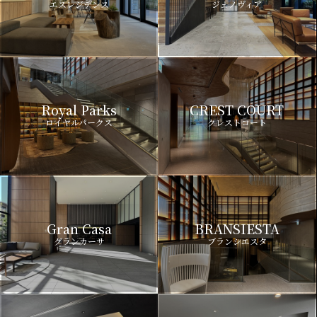
エスレジデンス
ジェノヴィア
Royal Parks
CREST COURT
ロイヤルパークス
クレストコート
Gran Casa
BRANSIESTA
グランカーサ
ブランシエスタ