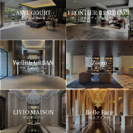
ASYL COURT
FRONTIER RESIDENCE
アジールコート
フロンティアレジデンス
Wellith URBAN
Zoom
ウエリスアーバン
ズーム
LIVIO MAISON
Belle Face
リビオメゾン
ベルファース