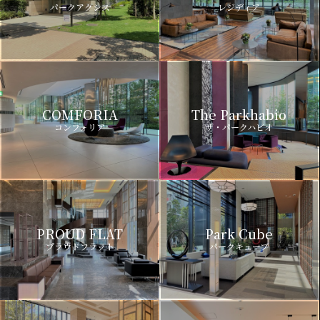
パークアクシス
レジディア
COMFORIA
The Parkhabio
コンフォリア
ザ・パークハビオ
PROUD FLAT
Park Cube
プラウドフラット
パークキューブ