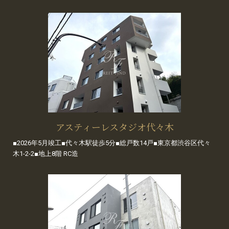
アスティーレスタジオ代々木
■2026年5月竣工■代々木駅徒歩5分■総戸数14戸■東京都渋谷区代々
木1-2-2■地上8階 RC造