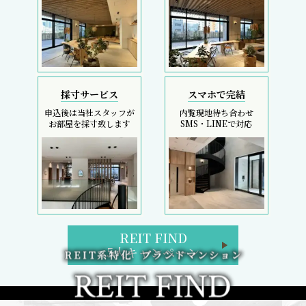
採寸サービス
スマホで完結
申込後は当社スタッフが
内覧現地待ち合わせ
お部屋を採寸致します
SMS・LINEで対応
REIT FIND
5大キャンペーン