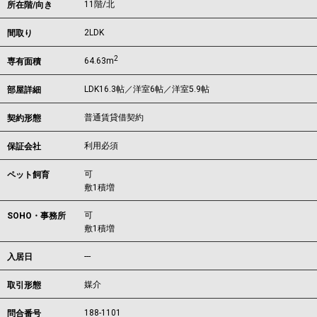
11階/北
所在階/向き
2LDK
間取り
2
64.63m
専有面積
LDK16.3帖／洋室6帖／洋室5.9帖
部屋詳細
普通賃貸借契約
契約形態
利用必須
保証会社
可
ペット飼育
敷1積増
可
SOHO・事務所
敷1積増
---
入居日
媒介
取引形態
188-1101
問合番号