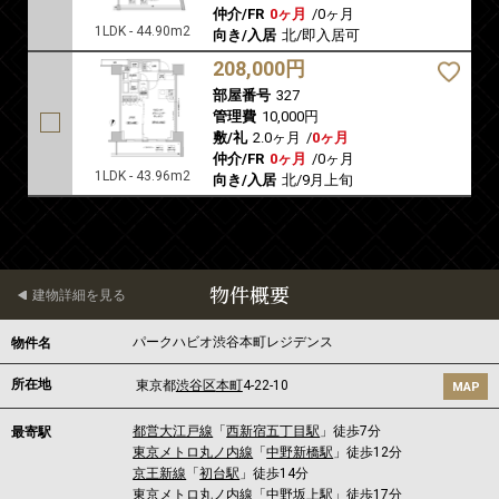
仲介/FR
0ヶ月
/
0ヶ月
1LDK - 44.90m2
向き/入居
北/即入居可
208,000円
部屋番号
327
管理費
10,000円
敷/礼
2.0ヶ月
/
0ヶ月
仲介/FR
0ヶ月
/
0ヶ月
1LDK - 43.96m2
向き/入居
北/9月上旬
物件概要
建物詳細を見る
パークハビオ渋谷本町レジデンス
物件名
所在地
東京都
渋谷区
本町
4-22-10
MAP
都営大江戸線
「
西新宿五丁目駅
」徒歩7分
最寄駅
東京メトロ丸ノ内線
「
中野新橋駅
」徒歩12分
京王新線
「
初台駅
」徒歩14分
東京メトロ丸ノ内線
「
中野坂上駅
」徒歩17分