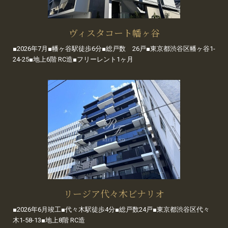
ヴィスタコート幡ヶ谷
■2026年7月■幡ヶ谷駅徒歩6分■総戸数 26戸■東京都渋谷区幡ヶ谷1-
24-25■地上6階 RC造■フリーレント1ヶ月
リージア代々木ビナリオ
■2026年6月竣工■代々木駅徒歩4分■総戸数24戸■東京都渋谷区代々
木1-58-13■地上8階 RC造