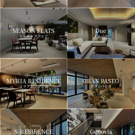
SEASON FLATS
Due
シーズンフラッツ
ドゥーエ
MYRIA RESIDENCE
GRAN PASEO
ミリアレジデンス
グランパセオ
S-RESIDENCE
Genovia