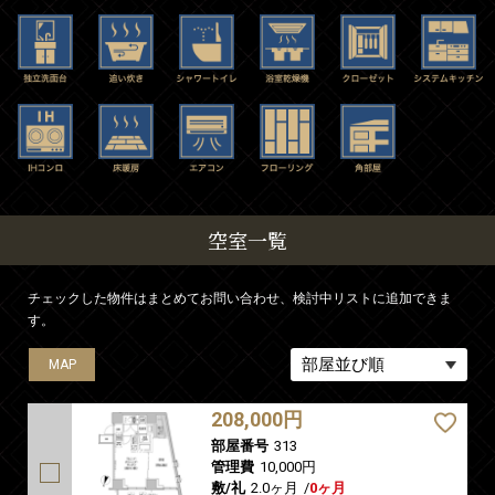
空室一覧
チェックした物件はまとめてお問い合わせ、検討中リストに追加できま
す。
MAP
MAP
208,000円
部屋番号
313
管理費
10,000円
敷/礼
2.0ヶ月
/
0ヶ月