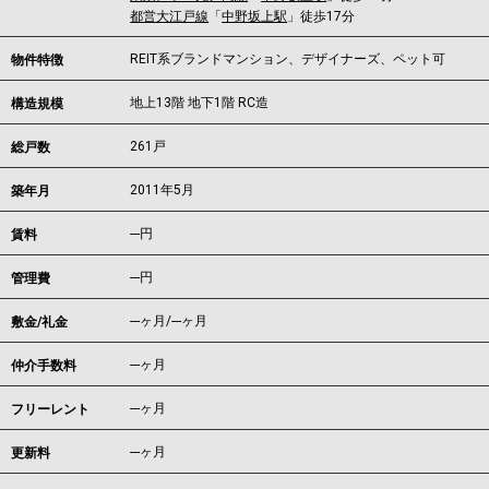
都営大江戸線
「
中野坂上駅
」徒歩17分
REIT系ブランドマンション、デザイナーズ、ペット可
物件特徴
地上13階 地下1階 RC造
構造規模
261戸
総戸数
2011年5月
築年月
---
円
賃料
---円
管理費
---ヶ月
/
---ヶ月
敷金/礼金
---ヶ月
仲介手数料
---ヶ月
フリーレント
---ヶ月
更新料