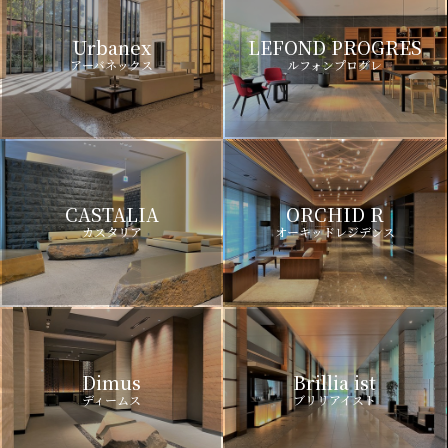
Urbanex
LEFOND PROGRES
アーバネックス
ルフォンプログレ
CASTALIA
ORCHID R
カスタリア
オーキッドレジデンス
Dimus
Brillia ist
ディームス
ブリリアイスト