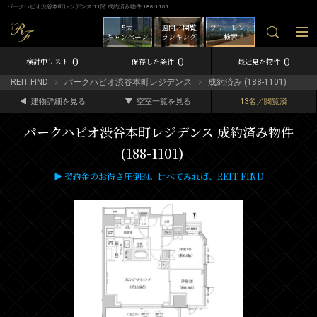
パークハビオ渋谷本町レジデンス 11階 成約済み物件 188-1101
5大
週間／閲覧
フリーレント
キャンペーン
ランキング
検索
0
0
0
検討中リスト
保存した条件
最近見た物件
REIT FIND
パークハビオ渋谷本町レジデンス
成約済み (188-1101)
建物詳細を見る
空室一覧を見る
13名／閲覧済
パークハビオ渋谷本町レジデンス 成約済み物件
(188-1101)
▶ 契約金のお得さ圧倒的。比べてみれば、REIT FIND