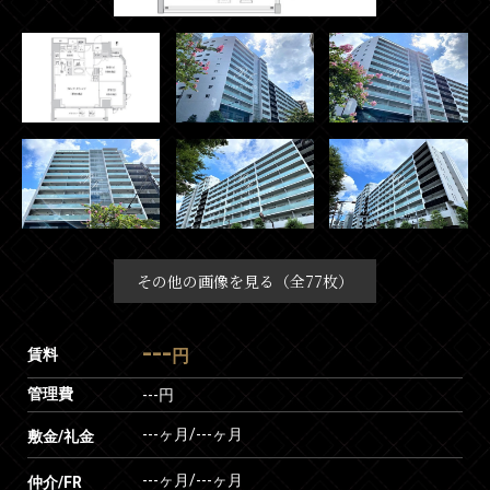
その他の画像を見る（全77枚）
---
賃料
円
管理費
---円
---ヶ月
/
---ヶ月
敷金/礼金
---ヶ月
/
---ヶ月
仲介/FR