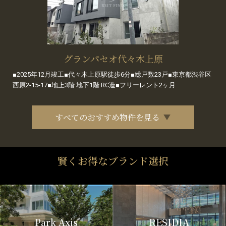
グランパセオ代々木上原
■2025年12月竣工■代々木上原駅徒歩6分■総戸数23戸■東京都渋谷区
西原2-15-17■地上3階 地下1階 RC造■フリーレント2ヶ月
すべてのおすすめ物件を見る
賢くお得なブランド選択
Park Axis
RESIDIA