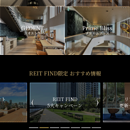
GEOENT
Prime Bliss
ジオエント
プライムブリス
REIT FIND限定 おすすめ情報
ND
リアルタイム
新
ペーン
更新一覧チェック