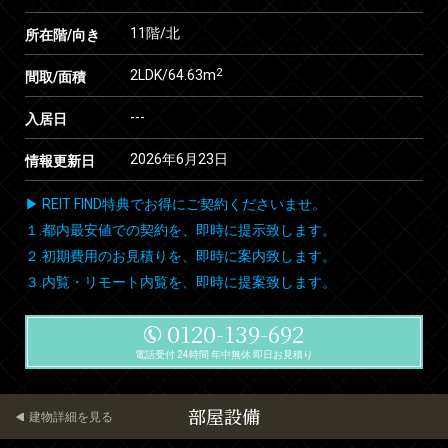
11階/北
所在階/向き
2
2LDK/64.63m
間取/面積
---
入居日
2026年6月23日
情報更新日
▶ REIT FIND特典でお得にご契約くださいませ。
１.都内最安値での契約を、即時に提示致します。
２.初期費用のお見積りを、即時に案内致します。
３.内覧・リモート内覧を、即時に提案致します。
0120-139-692
電話受付 24時間 年中無休 即日お見積り
部屋設備
建物詳細を見る