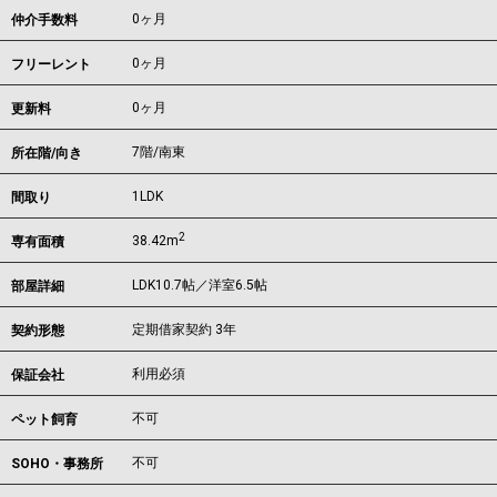
0ヶ月
仲介手数料
0ヶ月
フリーレント
0ヶ月
更新料
7階/南東
所在階/向き
1LDK
間取り
2
38.42m
専有面積
LDK10.7帖／洋室6.5帖
部屋詳細
定期借家契約 3年
契約形態
利用必須
保証会社
不可
ペット飼育
不可
SOHO・事務所