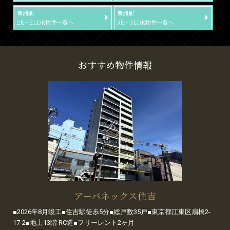
豊洲駅
豊洲駅
2K～2LDK物件一覧へ
3K～3LDK物件一覧へ
おすすめ物件情報
アーバネックス住吉
■2026年8月竣工■住吉駅徒歩5分■総戸数35戸■東京都江東区扇橋2-
17-2■地上13階 RC造■フリーレント2ヶ月