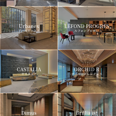
Urbanex
LEFOND PROGRES
アーバネックス
ルフォンプログレ
CASTALIA
ORCHID R
カスタリア
オーキッドレジデンス
Dimus
Brillia ist