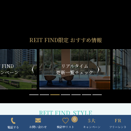
REIT FIND
STYLE
仲介手数料0円～
初期費用お問い合わせ
賢い選択で
気になる物件を
お得に契約
5分以内で回答
おとり物件なし
リモート内覧対応
物件情報の更新鮮度は
遠方にて内覧できずとも
0
検索サイトでは高水準
しっかりサポート
キャンペーン
フリーレント
検討中リスト
お問い合わせ
電話する