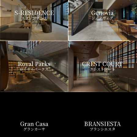
S-RESIDENCE
Genovia
エスレジデンス
ジェノヴィア
Royal Parks
CREST COURT
ロイヤルパークス
クレストコート
Gran Casa
BRANSIESTA
グランカーサ
ブランシエスタ