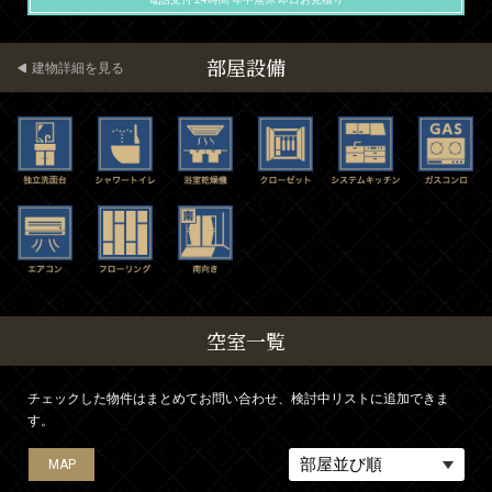
部屋設備
建物詳細を見る
空室一覧
チェックした物件はまとめてお問い合わせ、検討中リストに追加できま
す。
MAP
MAP
MAP
MAP
MAP
MAP
MAP
MAP
MAP
MAP
MAP
MAP
MAP
MAP
MAP
MAP
MAP
MAP
MAP
MAP
MAP
MAP
MAP
MAP
MAP
MAP
MAP
MAP
MAP
MAP
MAP
MAP
MAP