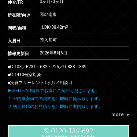
0ヶ月
/
0ヶ月
仲介/FR
7階/南東
所在階/向き
2
1LDK/38.42m
間取/面積
即入居可
入居日
2026年8月6日
情報更新日
■C-103／E231・632・726／D-838・839
■C-1410号室対象
■実質フリーレント1ヶ月／相談可
▶ REIT FIND特典でお得にご契約くださいませ。
１.都内最安値での契約を、即時に提示致します。
２.初期費用のお見積りを、即時に案内致します。
more
0120-139-692
電話受付 24時間 年中無休 即日お見積り