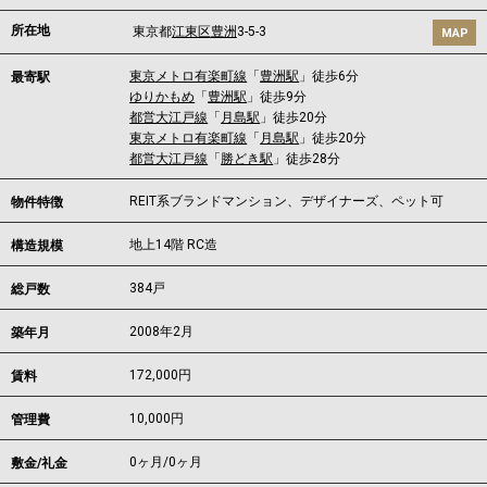
所在地
東京都
江東区
豊洲
3-5-3
MAP
東京メトロ有楽町線
「
豊洲駅
」徒歩6分
最寄駅
ゆりかもめ
「
豊洲駅
」徒歩9分
都営大江戸線
「
月島駅
」徒歩20分
東京メトロ有楽町線
「
月島駅
」徒歩20分
都営大江戸線
「
勝どき駅
」徒歩28分
REIT系ブランドマンション、デザイナーズ、ペット可
物件特徴
地上14階 RC造
構造規模
384戸
総戸数
2008年2月
築年月
172,000
円
賃料
10,000円
管理費
0ヶ月
/
0ヶ月
敷金/礼金