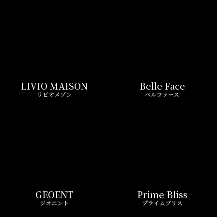
GEOENT
Prime Bliss
ジオエント
プライムブリス
REIT FIND限定 おすすめ情報
ND
リアルタイム
新
ペーン
更新一覧チェック