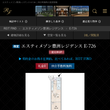
エスティメゾン豊洲レジデンス E-726｜仲介料無料の賃貸情報
5大
週間／閲覧
フリーレント
キャンペーン
ランキング
検索
0
0
0
検討中リスト
保存した条件
最近見た物件
REIT FIND
エスティメゾン豊洲レジデンス
E-726
建物詳細を見る
空室一覧を見る
2名／閲覧済
エスティメゾン豊洲レジデンス E-726
還元率UP
▶ 契約金のお得さ圧倒的。比べてみれば、REIT FIND
礼金0
仲介手数料無料