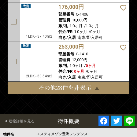
176,000円
部屋番号
C-1406
管理費
10,000円
敷/礼
1.0ヶ月
/
1.0ヶ月
仲介/FR
1.0ヶ月
/
0ヶ月
1LDK - 37.40m2
向き/入居
南東/即入居可
253,000円
部屋番号
C-1410
管理費
12,000円
敷/礼
1.0ヶ月
/
0ヶ月
仲介/FR
0ヶ月
/
0ヶ月
2LDK - 53.54m2
向き/入居
南東/即入居可
その他28件を非表示
物件概要
建物詳細を見る
エスティメゾン豊洲レジデンス
物件名