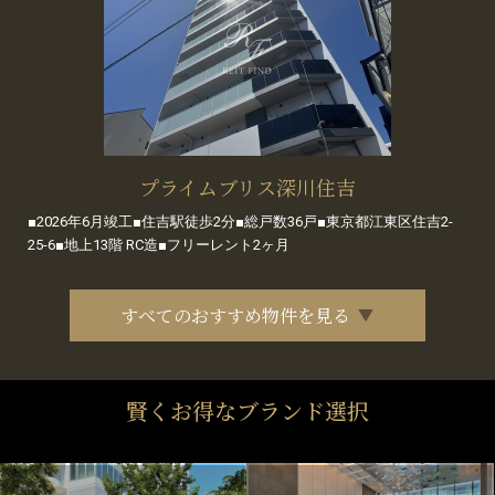
プライムブリス深川住吉
■2026年6月竣工■住吉駅徒歩2分■総戸数36戸■東京都江東区住吉2-
25-6■地上13階 RC造■フリーレント2ヶ月
すべてのおすすめ物件を見る
賢くお得なブランド選択