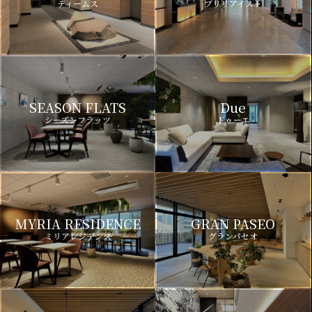
ディームス
ブリリアイスト
SEASON FLATS
Due
シーズンフラッツ
ドゥーエ
MYRIA RESIDENCE
GRAN PASEO
ミリアレジデンス
グランパセオ