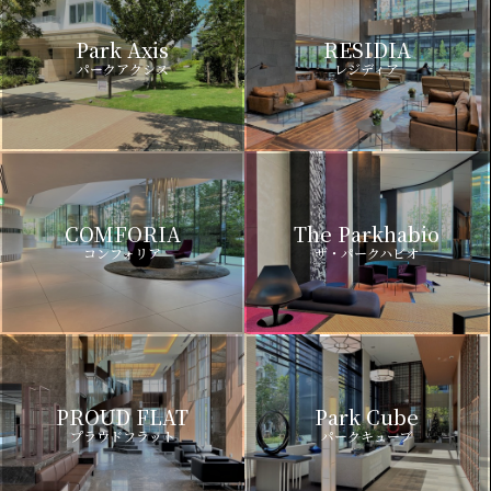
Park Axis
RESIDIA
パークアクシス
レジディア
COMFORIA
The Parkhabio
コンフォリア
ザ・パークハビオ
PROUD FLAT
Park Cube
プラウドフラット
パークキューブ