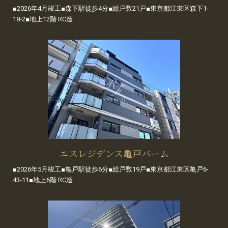
■2026年4月竣工■森下駅徒歩4分■総戸数21戸■東京都江東区森下1-
18-2■地上12階 RC造
エスレジデンス亀戸バーム
■2026年5月竣工■亀戸駅徒歩6分■総戸数19戸■東京都江東区亀戸6-
43-11■地上6階 RC造