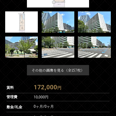
その他の画像を見る（全157枚）
172,000
賃料
円
管理費
10,000円
0ヶ月
/
0ヶ月
敷金/礼金