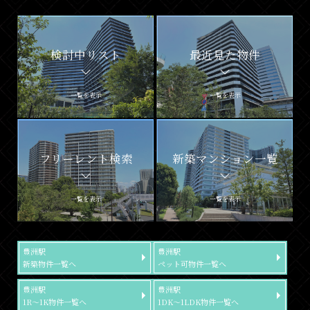
検討中リスト
最近見た物件
一覧を表示
一覧を表示
フリーレント検索
新築マンション一覧
一覧を表示
一覧を表示
豊洲駅
豊洲駅
新築物件一覧へ
ペット可物件一覧へ
豊洲駅
豊洲駅
1R～1K物件一覧へ
1DK～1LDK物件一覧へ