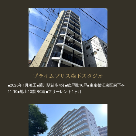
プライムブリス森下スタジオ
■2026年1月竣工■菊川駅徒歩4分■総戸数16戸■東京都江東区森下4-
11-10■地上10階 RC造■フリーレント1ヶ月