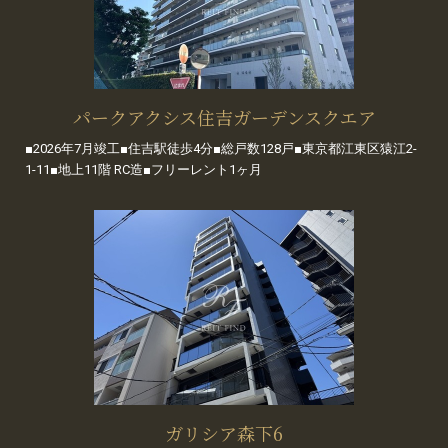
パークアクシス住吉ガーデンスクエア
■2026年7月竣工■住吉駅徒歩4分■総戸数128戸■東京都江東区猿江2-
1-11■地上11階 RC造■フリーレント1ヶ月
ガリシア森下6